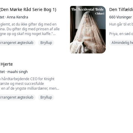
Den Mørke Råd Serie Bog 1)
Den Tilfæld
tet
·
Anna Kendra
660
Visninger
 glemt, at du ikke gifter dig med en
Hun går til et
ina. Du gifter dig med prinsen af alle
gne op og skaf mig noget kaffe."
Priya, en sød 
normalt liv oppe i det nordlige
selvom han alt
rrangeret ægteskab
Bryllup
Almindelig h
dste er det, hvad hun får verden til at
øje for ham. H
des hypnotiserende smaragdgrønne
finder ud af, a
ldrig kunne tale om, selv hvis det k...
Begivenhedern
sig med ham fo
 Hjerte
ttet
·
maahi singh
n hårdtarbejdende CEO for Knight
største og mest succesfulde
 en af de yngste milliardærer, men
forretningsaftale.
rrangeret ægteskab
Bryllup
ogant og dominerende mand, og det
elsker, er sin succes og Knight Empire.
trålen, der kan lyse din dag op med