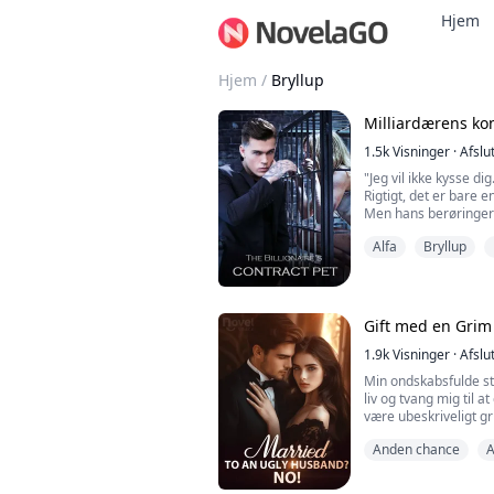
Hjem
Hjem
/
Bryllup
Milliardærens ko
1.5k
Visninger
·
Afslu
"Jeg vil ikke kysse d
Rigtigt, det er bare e
Men hans berøringer 
"Er du jomfru?" Han s
Alfa
Bryllup
Emma Wells, en univer
dimittere. Hun blev m
Jane og stedsøster An
Gift med en Grim
hendes prinselignend
1.9k
Visninger
·
Afslu
Min ondskabsfulde s
liv og tvang mig til 
være ubeskriveligt gr
adlyde.
Anden chance
A
Men efter brylluppet
ikke var grim; tvært
charmerende, og han 