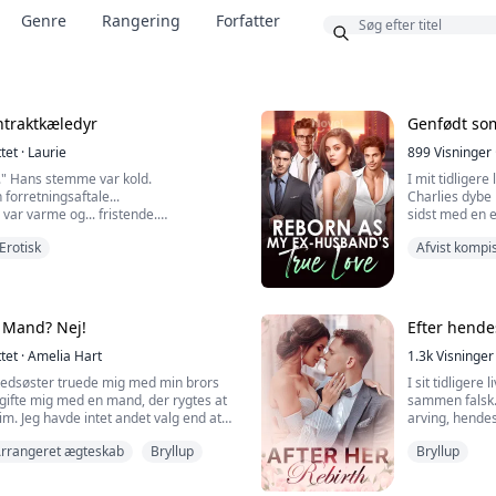
Bonus
Genre
Rangering
Forfatter
ntraktkæledyr
Genfødt so
ttet
·
Laurie
899
Visninger
ig." Hans stemme var kold.
I mit tidliger
n forretningsaftale...
Charlies dybe 
var varme og... fristende.
sidst med en e
tirrede pludselig på mig...
genfødsel besl
Erotisk
Afvist kompi
Peiheng ville 
situationen er
Arrangeret 
sitetsstuderende, der snart skal til at
knap nok kom h
isbrugt og tortureret af sin stedmor
tilbage med...
na. Det eneste håb i hendes liv var
 Mand? Nej!
Efter hende
e kæreste...
ttet
·
Amelia Hart
1.3k
Visninger
tedsøster truede mig med min brors
I sit tidligere
at gifte mig med en mand, der rygtes at
sammen falsk.
im. Jeg havde intet andet valg end at
arving, hendes 
falske arving 
rrangeret ægteskab
Bryllup
Bryllup
 opdagede jeg, at denne mand slet
trappen, og h
imod var han både smuk og
døde, var de s
var også milliardær!
længe siden.'