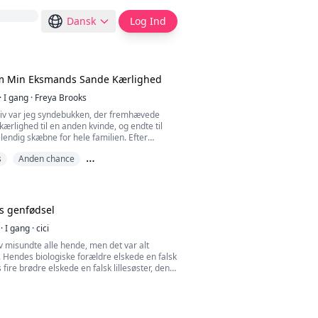
Dansk
Log Ind
m Min Eksmands Sande Kærlighed
·
I gang
·
Freya Brooks
e liv var jeg syndebukken, der fremhævede
kærlighed til en anden kvinde, og endte til
lendig skæbne for hele familien. Efter
uttede jeg at lade det ligge og vente på, at
s
Anden chance
søge om skilsmisse. Men udviklingen af
 lidt mærkelig, hvordan kan en mand, der
ægteskab
jem i mit tidligere liv, pludselig komme
s genfødsel
·
I gang
·
cici
 liv misundte alle hende, men det var alt
 Hendes biologiske forældre elskede en falsk
fire brødre elskede en falsk lillesøster, den
boede i et prinsesseværelse, hun sov under
endes forlovede elskede også hende. Før hun
idste ord, hun hørte, 'Du skulle være død for