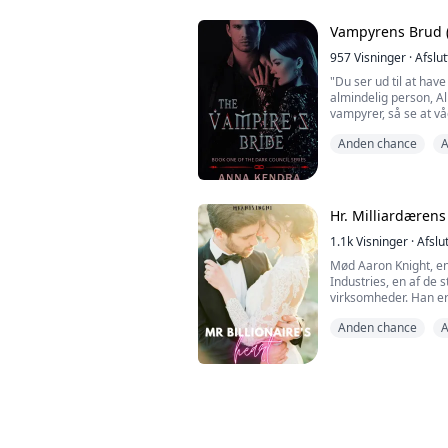
Vampyrens Brud (
957
Visninger
·
Afslut
"Du ser ud til at have
almindelig person, Al
vampyrer, så se at vå
Alina Deluca lever et 
Anden chance
A
Californien. I det min
tro. Låst inde i hen
øjne er rædsler, hun a
Hr. Milliardærens
1.1k
Visninger
·
Afslu
Mød Aaron Knight, e
Industries, en af de 
virksomheder. Han er
han ser livet som en 
Anden chance
A
Han er en meget arr
eneste, han virkelig 
Nu skal du møde sols
sin positive natur.
Eternity Gr...