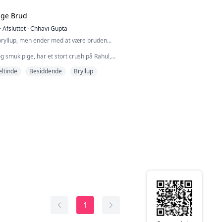
ige Brud
·
Afsluttet
·
Chhavi Gupta
 bryllup, men ender med at være bruden...
og smuk pige, har et stort crush på Rahul,
id har ignoreret hende... Hun har stadig kun
eltinde
Besiddende
Bryllup
endes hjerte knuses i tusind stykker, da hun
t Rahul skal giftes med sin kæreste...
e tager en uventet drejning, og hun må gifte
r at redde hans families ære. Følg deres ...
1