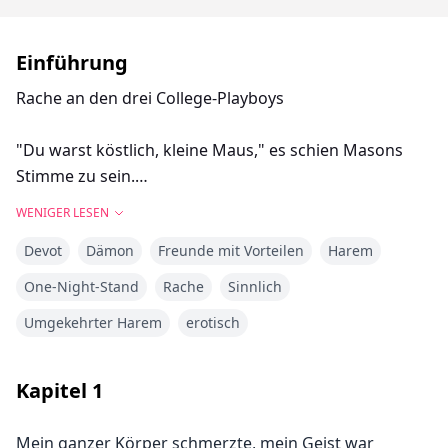
Einführung
Rache an den drei College-Playboys
"Du warst köstlich, kleine Maus," es schien Masons
Stimme zu sein.
"Wer hätte gedacht, dass sie so lecker ist, definitiv die
WENIGER LESEN
Mühe wert," Jacob klang weiter entfernt.
Devot
Dämon
Freunde mit Vorteilen
Harem
"Sogar noch besser, eine Jungfrau. Es gibt nichts
Vergleichbares zu einer engen Frau in jeder Hinsicht,"
One-Night-Stand
Rache
Sinnlich
fügte Benjamin hinzu, und sie alle lachten.
Umgekehrter Harem
erotisch
Was ist passiert? Was haben sie mir angetan? Der
Schmerz wurde jedes Mal schlimmer, wenn ich bewegt
wurde; ich wurde mehrmals hochgehoben und
Kapitel
1
geworfen. Dann spürte ich eine kalte Brise auf
meinem Körper und etwas Nasses auf meinem
Mein ganzer Körper schmerzte, mein Geist war