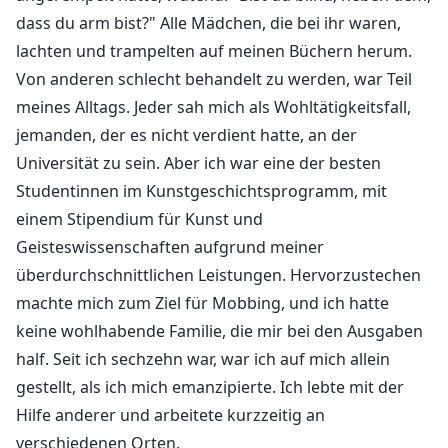
mit violetten Augen. Sein Name ist Fabian, der in
dass du arm bist?" Alle Mädchen, die bei ihr waren,
Wahrheit ein Dämon namens Asmodeus ist.
lachten und trampelten auf meinen Büchern herum.
Von anderen schlecht behandelt zu werden, war Teil
"Schmetterling, ich kann dir die Macht der Rache
meines Alltags. Jeder sah mich als Wohltätigkeitsfall,
geben, zum Preis deines Körpers und... deiner Seele."
jemanden, der es nicht verdient hatte, an der
Universität zu sein. Aber ich war eine der besten
Meine Hände ballten sich zu Fäusten, zitternd vor der
Kraft, die ich aufbrachte. Sie mussten bezahlen, und
Studentinnen im Kunstgeschichtsprogramm, mit
ich würde sie jeden Moment der Hölle durchleiden
einem Stipendium für Kunst und
lassen, die sie mir angetan haben.
Geisteswissenschaften aufgrund meiner
überdurchschnittlichen Leistungen. Hervorzustechen
"Also, mein Schmetterling, was ist deine Wahl?"
machte mich zum Ziel für Mobbing, und ich hatte
"Ich stimme zu."
keine wohlhabende Familie, die mir bei den Ausgaben
half. Seit ich sechzehn war, war ich auf mich allein
gestellt, als ich mich emanzipierte. Ich lebte mit der
Hilfe anderer und arbeitete kurzzeitig an
verschiedenen Orten.