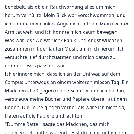
Rücken.
benebelt, als ob ein Rauchvorhang alles um mich
"Auf Wiedersehen, kleine Maus, es war eine
herum verhüllte. Mein Blick war verschwommen, und
unglaubliche Party," sagte Jacob, und dann hörte ich
ich konnte mein linkes Auge nicht öffnen. Mein rechter
ein Geräusch wie ein wegfahrendes Auto.
Arm tat weh, und ich konnte mich kaum bewegen.
Was war los? Wo war ich? Panik und Angst wuchsen
Ich bin Savannah D'arcy, aber ich wurde kaum bei
zusammen mit der lauten Musik um mich herum. Ich
meinem Namen genannt, die drei College-Playboys
versuchte, tief durchzuatmen und mich daran zu
Mason, Jacob und Benjamin nannten mich 'kleine
erinnern, was passiert war.
Maus'. Ich wurde von ihnen missbraucht und von all
Ich erinnere mich, dass ich an der Uni war, auf dem
meinen Klassenkameraden gemieden.
Campus unterwegs an einem weiteren miesen Tag. Ein
Die dumme ich wurde von den Jungs zu einer Party
Mädchen stieß gegen meine Schulter, und ich fiel hin,
gelockt und auf die dunkle Straße geworfen, mit
verstreute meine Bücher und Papiere überall auf dem
körperlichen und seelischen Wunden, verletzlich und
Boden. Die Leute gingen vorbei, als wäre ich nicht da,
ohne Hoffnung auf Überleben, dem Tod überlassen.
traten auf die Papiere und lachten.
"Dumme Ratte!" sagte das Mädchen, das mich
Ein Mann kommt mir zu Hilfe, gehüllt in Geheimnisse
angerempelt hatte, wütend. "Bist du blind, neben dem,