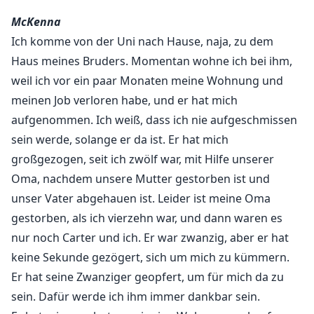
sich in Schwierigkeiten bringt, in die er nicht geraten
McKenna
sollte. Für mich ist er der Typ, der immer da war, bis er
Ich komme von der Uni nach Hause, naja, zu dem
ging und mich vergaß. Meine erste Schwärmerei.
Haus meines Bruders. Momentan wohne ich bei ihm,
Meine erste Liebe, als ich ein Teenager war, obwohl ich
weil ich vor ein paar Monaten meine Wohnung und
wusste, dass er niemals mir gehören würde. Damals
meinen Job verloren habe, und er hat mich
war er ein guter Kerl mit einem riesigen Herzen und
jemand, der alles für jeden tun würde. Er war zu einem
aufgenommen. Ich weiß, dass ich nie aufgeschmissen
Schatten seiner selbst geworden.
sein werde, solange er da ist. Er hat mich
großgezogen, seit ich zwölf war, mit Hilfe unserer
Was ich nicht erwartet hatte, war, dass dieser eine
Oma, nachdem unsere Mutter gestorben ist und
Sommer alles verändern würde. Ich hatte nicht
unser Vater abgehauen ist. Leider ist meine Oma
erwartet, dass Paxton mich in einem anderen Licht
gestorben, als ich vierzehn war, und dann waren es
sehen würde. Ich sage mir selbst, dass ich über ihn
nur noch Carter und ich. Er war zwanzig, aber er hat
hinweg bin und das schon lange, aber die Dinge
keine Sekunde gezögert, sich um mich zu kümmern.
ändern sich, als wir anfangen, mehr Zeit miteinander
Er hat seine Zwanziger geopfert, um für mich da zu
zu verbringen. Ich sehe den alten Paxton wieder
sein. Dafür werde ich ihm immer dankbar sein.
durchscheinen, den echten Paxton, den, in den ich