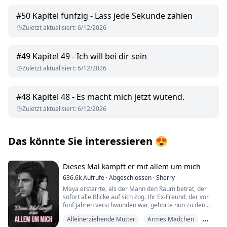
#
50
Kapitel fünfzig - Lass jede Sekunde zählen
Zuletzt aktualisiert
:
6/12/2026
#
49
Kapitel 49 - Ich will bei dir sein
Zuletzt aktualisiert
:
6/12/2026
#
48
Kapitel 48 - Es macht mich jetzt wütend.
Zuletzt aktualisiert
:
6/12/2026
Das könnte Sie interessieren
😍
Dieses Mal kämpft er mit allem um mich
636.6k
Aufrufe
·
Abgeschlossen
·
Sherry
Maya erstarrte, als der Mann den Raum betrat, der
sofort alle Blicke auf sich zog. Ihr Ex-Freund, der vor
fünf Jahren verschwunden war, gehörte nun zu den
reichsten Tycoons Bostons. Damals hatte er seine
Alleinerziehende Mutter
Armes Mädchen
wahre Identität mit keinem Wort erwähnt – und war