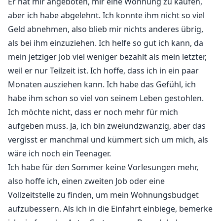
Er hat mir angeboten, mir eine Wohnung zu kaufen,
mich all die Jahre verliebt hatte, aber das alles spielt
aber ich habe abgelehnt. Ich konnte ihm nicht so viel
keine Rolle, denn es kann niemals etwas passieren,
Geld abnehmen, also blieb mir nichts anderes übrig,
egal wie nah wir uns kommen. Mein Bruder würde ihn
umbringen. Wir würden niemals funktionieren. Ich bin
als bei ihm einzuziehen. Ich helfe so gut ich kann, da
nur ein gewöhnliches, nerdiges Mädchen, das sich
mein jetziger Job viel weniger bezahlt als mein letzter,
gerne in der Welt der Fiktion verliert. Und jemand wie
weil er nur Teilzeit ist. Ich hoffe, dass ich in ein paar
ich sollte niemals mit jemandem wie Paxton
Monaten ausziehen kann. Ich habe das Gefühl, ich
zusammen sein. Ich würde niemals in seine neue Welt
habe ihm schon so viel von seinem Leben gestohlen.
passen. Er würde niemals in meiner sein.
Ich möchte nicht, dass er noch mehr für mich
aufgeben muss. Ja, ich bin zweiundzwanzig, aber das
vergisst er manchmal und kümmert sich um mich, als
wäre ich noch ein Teenager.
Ich habe für den Sommer keine Vorlesungen mehr,
also hoffe ich, einen zweiten Job oder eine
Vollzeitstelle zu finden, um mein Wohnungsbudget
aufzubessern. Als ich in die Einfahrt einbiege, bemerke