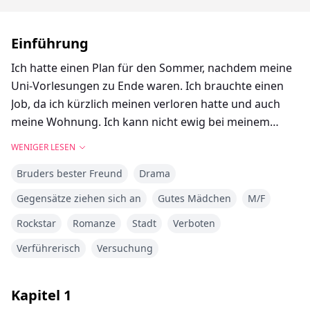
Einführung
Ich hatte einen Plan für den Sommer, nachdem meine
Uni-Vorlesungen zu Ende waren. Ich brauchte einen
Job, da ich kürzlich meinen verloren hatte und auch
meine Wohnung. Ich kann nicht ewig bei meinem
Bruder bleiben. Ich brauche meinen eigenen Raum
WENIGER LESEN
zurück, und ich bin sicher, er braucht seinen auch.
Bruders bester Freund
Drama
Aber all das wird sich ändern, als der beste Freund
Gegensätze ziehen sich an
Gutes Mädchen
M/F
meines Bruders, Paxton, für den Sommer zu uns
Rockstar
Romanze
Stadt
Verboten
kommt, und meine Pläne über den Haufen geworfen
werden.
Verführerisch
Versuchung
Für den Rest der Welt ist Paxton ein millionenschwerer
Kapitel
1
Rockstar, ein Bad Boy, der ständig Ärger macht und