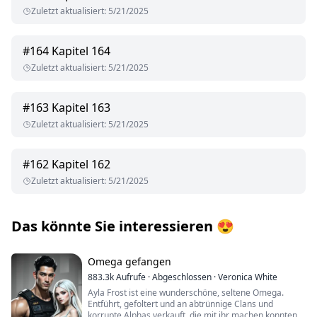
Zuletzt aktualisiert
:
5/21/2025
#
164
Kapitel 164
Zuletzt aktualisiert
:
5/21/2025
#
163
Kapitel 163
Zuletzt aktualisiert
:
5/21/2025
#
162
Kapitel 162
Zuletzt aktualisiert
:
5/21/2025
Das könnte Sie interessieren
😍
Omega gefangen
883.3k
Aufrufe
·
Abgeschlossen
·
Veronica White
Ayla Frost ist eine wunderschöne, seltene Omega.
Entführt, gefoltert und an abtrünnige Clans und
korrupte Alphas verkauft, die mit ihr machen konnten,