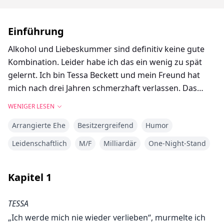
Einführung
Alkohol und Liebeskummer sind definitiv keine gute
Kombination. Leider habe ich das ein wenig zu spät
gelernt. Ich bin Tessa Beckett und mein Freund hat
mich nach drei Jahren schmerzhaft verlassen. Das
führte dazu, dass ich mich in einer Bar betrank und
WENIGER LESEN
einen One-Night-Stand mit einem Fremden hatte.
Arrangierte Ehe
Besitzergreifend
Humor
Bevor er mich am nächsten Tag für eine Schlampe
halten konnte, bezahlte ich ihn für den Sex und
Leidenschaftlich
M/F
Milliardär
One-Night-Stand
beleidigte seine Fähigkeit, mich zu befriedigen,
zutiefst. Aber dieser Fremde stellte sich als mein neuer
Kapitel
1
Chef heraus!
TESSA
„Ich werde mich nie wieder verlieben“, murmelte ich