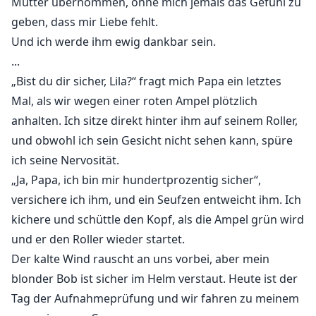
Mutter übernommen, ohne mich jemals das Gefühl zu
meine, dass meine, dass meine, dass meine, dass
geben, dass mir Liebe fehlt.
meine, dass meine, dass meine, dass meine, dass
Und ich werde ihm ewig dankbar sein.
meine, dass meine, dass meine, dass meine, dass
...
meine, dass meine, dass meine, dass meine, dass
„Bist du dir sicher, Lila?“ fragt mich Papa ein letztes
meine, dass meine, dass meine, dass meine, dass
Mal, als wir wegen einer roten Ampel plötzlich
meine, dass meine, dass meine, dass meine, dass
anhalten. Ich sitze direkt hinter ihm auf seinem Roller,
meine, dass meine, dass meine, dass meine, dass
meine, dass meine, dass meine, dass meine, dass
und obwohl ich sein Gesicht nicht sehen kann, spüre
meine, dass meine, dass meine, dass meine, dass
ich seine Nervosität.
meine, dass meine, dass meine, dass meine, dass
„Ja, Papa, ich bin mir hundertprozentig sicher“,
meine, dass meine, dass meine, dass meine, dass
versichere ich ihm, und ein Seufzen entweicht ihm. Ich
meine, dass meine, dass meine, dass meine, dass
kichere und schüttle den Kopf, als die Ampel grün wird
meine, dass meine, dass meine, dass meine, dass
und er den Roller wieder startet.
meine, dass meine, dass meine, dass meine, dass
Der kalte Wind rauscht an uns vorbei, aber mein
meine, dass meine, dass meine, dass meine, dass
blonder Bob ist sicher im Helm verstaut. Heute ist der
meine, dass meine, dass meine, dass meine, dass
Tag der Aufnahmeprüfung und wir fahren zu meinem
meine, dass meine, dass meine, dass meine, dass