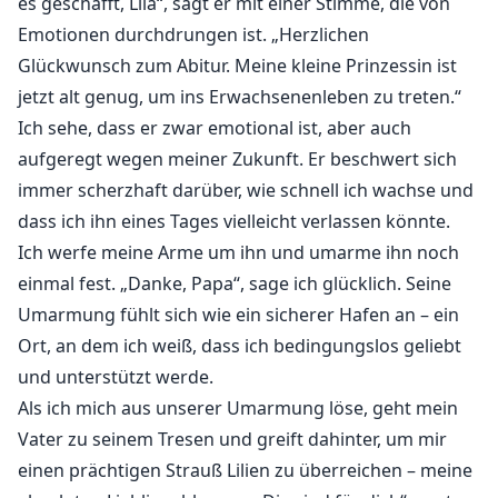
meine, dass meine, dass meine, dass meine, dass
es geschafft, Lila“, sagt er mit einer Stimme, die von
meine, dass meine, dass meine, dass meine, dass
Emotionen durchdrungen ist. „Herzlichen
meine, dass meine, dass meine, dass meine, dass
Glückwunsch zum Abitur. Meine kleine Prinzessin ist
meine, dass meine, dass meine, dass meine, dass
jetzt alt genug, um ins Erwachsenenleben zu treten.“
meine, dass meine, dass meine, dass meine, dass
Ich sehe, dass er zwar emotional ist, aber auch
meine, dass meine, dass meine, dass meine, dass
aufgeregt wegen meiner Zukunft. Er beschwert sich
meine, dass meine, dass meine, dass meine, dass
immer scherzhaft darüber, wie schnell ich wachse und
meine, dass meine, dass meine, dass meine, dass
dass ich ihn eines Tages vielleicht verlassen könnte.
meine, dass meine, dass meine, dass meine, dass
Ich werfe meine Arme um ihn und umarme ihn noch
meine, dass meine, dass meine, dass meine, dass
einmal fest. „Danke, Papa“, sage ich glücklich. Seine
meine, dass meine, dass meine, dass meine, dass
Umarmung fühlt sich wie ein sicherer Hafen an – ein
meine, dass meine, dass meine, dass meine, dass
Ort, an dem ich weiß, dass ich bedingungslos geliebt
meine, dass meine, dass meine, dass meine, dass
und unterstützt werde.
meine, dass meine, dass meine, dass meine, dass
meine, dass meine, dass meine, dass meine, dass
Als ich mich aus unserer Umarmung löse, geht mein
meine, dass meine, dass meine, dass meine, dass
Vater zu seinem Tresen und greift dahinter, um mir
meine, dass meine, dass meine, dass meine, dass
einen prächtigen Strauß Lilien zu überreichen – meine
meine, dass meine, dass meine, dass meine, dass