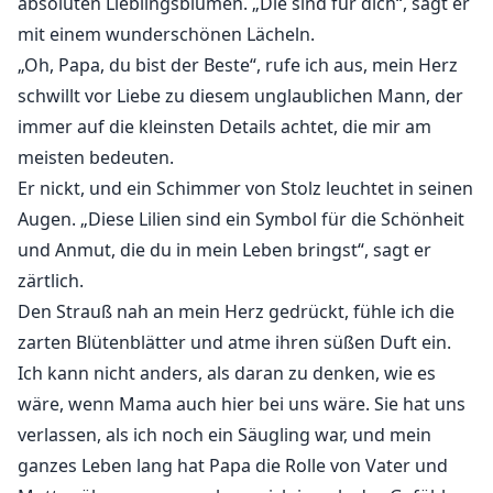
absoluten Lieblingsblumen. „Die sind für dich“, sagt er
meine, dass meine, dass meine, dass meine, dass
mit einem wunderschönen Lächeln.
meine, dass meine, dass meine, dass meine, dass
„Oh, Papa, du bist der Beste“, rufe ich aus, mein Herz
meine, dass meine, dass meine, dass meine, dass
schwillt vor Liebe zu diesem unglaublichen Mann, der
meine, dass meine, dass meine, dass meine, dass
immer auf die kleinsten Details achtet, die mir am
meine, dass meine, dass meine, dass meine, dass
meisten bedeuten.
meine, dass meine, dass meine, dass meine, dass
Er nickt, und ein Schimmer von Stolz leuchtet in seinen
meine, dass meine, dass meine, dass meine, dass
Augen. „Diese Lilien sind ein Symbol für die Schönheit
meine, dass meine, dass meine, dass meine, dass
und Anmut, die du in mein Leben bringst“, sagt er
meine, dass meine, dass meine, dass meine, dass
zärtlich.
meine, dass meine, dass meine, dass meine, dass
meine, dass meine, dass meine, dass meine, dass
Den Strauß nah an mein Herz gedrückt, fühle ich die
meine, dass meine, dass meine, dass meine, dass
zarten Blütenblätter und atme ihren süßen Duft ein.
meine, dass meine, dass meine, dass meine, dass
Ich kann nicht anders, als daran zu denken, wie es
meine, dass meine, dass meine, dass meine, dass
wäre, wenn Mama auch hier bei uns wäre. Sie hat uns
meine, dass meine, dass meine, dass meine, dass
verlassen, als ich noch ein Säugling war, und mein
meine, dass meine, dass meine, dass meine, dass
ganzes Leben lang hat Papa die Rolle von Vater und
meine, dass meine, dass meine, dass meine, dass