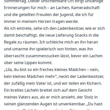
Sommertag. Dieser unscheinbare Ort birgt unzählige
meine, dass meine, dass meine, dass meine, dass
Erinnerungen für mich – an Lachen, Kameradschaft
meine, dass meine, dass meine, dass meine, dass
und die geteilten Freuden der Jugend, die ich für
meine, dass meine, dass meine, dass meine, dass
meine, dass meine, dass meine, dass meine, dass
immer in meinem Herzen tragen werde.
meine, dass meine, dass meine, dass meine, dass
Als ich eintrete, sehe ich den Ladenbesitzer, wie er sich
meine, dass meine, dass meine, dass meine, dass
damit beschäftigt, die neue Lieferung Snacks in die
meine, dass meine, dass meine, dass meine, dass
Regale zu räumen. Ich schleiche mich an ihn heran
meine, dass meine, dass meine, dass meine, dass
und umarme ihn spielerisch von hinten, was ihn
meine, dass meine, dass meine, dass meine, dass
überrascht zusammenzucken lässt, bevor ein Lachen
meine, dass meine, dass meine, dass meine, dass
über seine Lippen kommt.
meine, dass meine, dass meine, dass meine, dass
„Lila, du bist so ein freches kleines Mädchen – nein,
meine, dass meine, dass meine, dass meine, dass
kein kleines Mädchen mehr“, neckt der Ladenbesitzer,
meine, dass meine, dass meine, dass meine, dass
der zufällig mein Vater ist, und wir teilen ein Kichern.
meine, dass meine, dass meine, dass meine, dass
Ein breites Lächeln breitet sich auf dem Gesicht
meine, dass meine, dass meine, dass meine, dass
meines Vaters aus, als er mich ansieht, der Stolz in
meine, dass meine, dass meine, dass meine, dass
seinen glänzenden Augen ist unverkennbar. „Du hast
meine, dass meine, dass meine, dass meine, dass