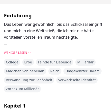
Einführung
Das Leben war gewöhnlich, bis das Schicksal eingriff
und mich in eine Welt stieß, die ich mir nie hätte
vorstellen vorstellen Traum nachzeigte.
Als mein Vater trag und ich plötzlich allein, hinterließ
WENIGER LESEN
star, nahm mein D, nahm mein D, nahm mein Leben
College
Erbe
Feinde für Liebende
Milliardär
eine unerwartete Wendung.
Mädchen von nebenan
Reich
Umgekehrter Harem
Auf seiner Be, ent, dass meine Groß, dass meine Groß,
Verwandlung zur Schönheit
Verwechselte Identität
dass meine Groß, dass meine, dass meine, dass meine,
dass meine, dass meine, dass meine, dass meine, dass
Zornt zum Millionär
meine, dass meine, dass meine, dass meine, dass
meine, dass meine, dass meine, dass meine, dass
Kapitel
1
meine, dass meine, dass meine, dass meine, dass