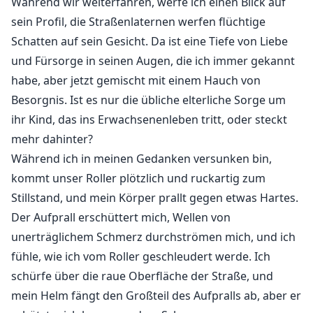
Während wir weiterfahren, werfe ich einen Blick auf
meine, dass meine, dass meine, dass meine, dass
meine, dass meine, dass meine, dass meine, dass
sein Profil, die Straßenlaternen werfen flüchtige
meine, dass meine, dass meine, dass meine, dass
Schatten auf sein Gesicht. Da ist eine Tiefe von Liebe
meine, dass meine, dass meine, dass meine, dass
und Fürsorge in seinen Augen, die ich immer gekannt
meine, dass meine, dass meine, dass meine, dass
habe, aber jetzt gemischt mit einem Hauch von
meine, dass meine, dass meine, dass meine, dass
Besorgnis. Ist es nur die übliche elterliche Sorge um
meine, dass meine, dass meine, dass meine, dass
ihr Kind, das ins Erwachsenenleben tritt, oder steckt
meine, dass meine, dass meine, dass meine, dass
mehr dahinter?
meine, dass meine, dass meine, dass meine, dass
Während ich in meinen Gedanken versunken bin,
meine, dass meine, dass meine, dass meine, dass
kommt unser Roller plötzlich und ruckartig zum
meine, dass meine, dass meine, dass meine, dass
Stillstand, und mein Körper prallt gegen etwas Hartes.
meine, dass meine, dass meine, dass meine, dass
Der Aufprall erschüttert mich, Wellen von
meine, dass meine, dass meine, dass meine, dass
unerträglichem Schmerz durchströmen mich, und ich
meine, dass meine, dass meine, dass meine, dass
fühle, wie ich vom Roller geschleudert werde. Ich
meine, dass meine, dass meine, dass meine, dass
meine, dass meine, dass meine, dass meine, dass
schürfe über die raue Oberfläche der Straße, und
meine, dass meine, dass meine, dass meine, dass
mein Helm fängt den Großteil des Aufpralls ab, aber er
meine, dass meine, dass meine, dass meine, dass