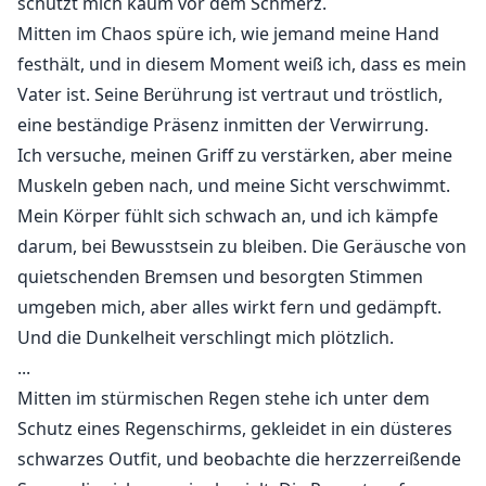
schützt mich kaum vor dem Schmerz.
meine, dass meine, dass meine, dass meine, dass
Mitten im Chaos spüre ich, wie jemand meine Hand
meine, dass meine, dass meine, dass meine, dass
festhält, und in diesem Moment weiß ich, dass es mein
meine, dass meine, dass meine, dass meine, dass
Vater ist. Seine Berührung ist vertraut und tröstlich,
meine, dass meine, dass meine, dass meine, dass
eine beständige Präsenz inmitten der Verwirrung.
meine, dass meine, dass meine, dass meine, dass
Ich versuche, meinen Griff zu verstärken, aber meine
meine, dass meine, dass meine, dass meine, dass
Muskeln geben nach, und meine Sicht verschwimmt.
meine, dass meine, dass meine, dass meine, dass
Mein Körper fühlt sich schwach an, und ich kämpfe
meine, dass meine, dass meine, dass meine, dass
darum, bei Bewusstsein zu bleiben. Die Geräusche von
meine, dass meine, dass meine, dass meine, dass
quietschenden Bremsen und besorgten Stimmen
meine, dass meine, dass meine, dass meine, dass
umgeben mich, aber alles wirkt fern und gedämpft.
meine, dass meine, dass meine, dass meine, dass
meine, dass meine, dass meine, dass meine, dass
Und die Dunkelheit verschlingt mich plötzlich.
meine, dass meine, dass meine, dass meine, dass
...
meine, dass meine, dass meine, dass meine, dass
Mitten im stürmischen Regen stehe ich unter dem
meine, dass meine, dass meine, dass meine, dass
Schutz eines Regenschirms, gekleidet in ein düsteres
meine, dass meine, dass meine, dass meine, dass
schwarzes Outfit, und beobachte die herzzerreißende
meine, dass meine, dass meine, dass meine, dass