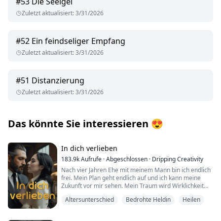
#
53
Die Seeigel
Zuletzt aktualisiert
:
3/31/2026
#
52
Ein feindseliger Empfang
Zuletzt aktualisiert
:
3/31/2026
#
51
Distanzierung
Zuletzt aktualisiert
:
3/31/2026
Das könnte Sie interessieren
😍
In dich verlieben
183.9k
Aufrufe
·
Abgeschlossen
·
Dripping Creativity
Nach vier Jahren Ehe mit meinem Mann bin ich endlich
frei. Mein Plan geht endlich auf und ich kann meine
Zukunft vor mir sehen. Mein Traum wird Wirklichkeit
mit dem Geld, das Simon mir nach der Scheidung
Altersunterschied
Bedrohte Heldin
Heilen
geben muss. Mein letzter Akt der Rache.
Hana denkt, sie hat alles nach ihrer Scheidung geplant.