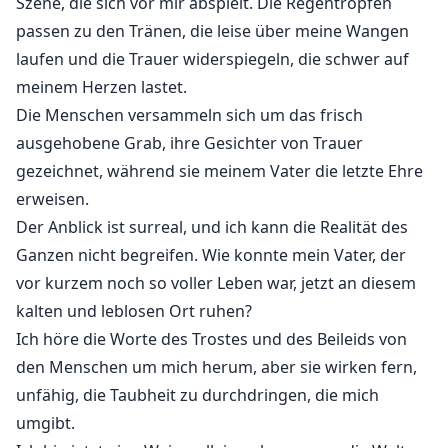
Szene, die sich vor mir abspielt. Die Regentropfen
meine, dass meine, dass meine, dass meine, dass
passen zu den Tränen, die leise über meine Wangen
meine, dass meine, dass meine, dass meine, dass
laufen und die Trauer widerspiegeln, die schwer auf
meine, dass meine, dass meine, dass meine, dass
meinem Herzen lastet.
meine, dass meine, dass meine, dass meine, dass
Die Menschen versammeln sich um das frisch
meine, dass meine, dass meine, dass meine, dass
ausgehobene Grab, ihre Gesichter von Trauer
meine, dass meine, dass meine, dass meine, dass
gezeichnet, während sie meinem Vater die letzte Ehre
meine, dass meine, dass meine, dass meine, dass
erweisen.
meine
Der Anblick ist surreal, und ich kann die Realität des
Ganzen nicht begreifen. Wie konnte mein Vater, der
vor kurzem noch so voller Leben war, jetzt an diesem
kalten und leblosen Ort ruhen?
Ich höre die Worte des Trostes und des Beileids von
den Menschen um mich herum, aber sie wirken fern,
unfähig, die Taubheit zu durchdringen, die mich
umgibt.