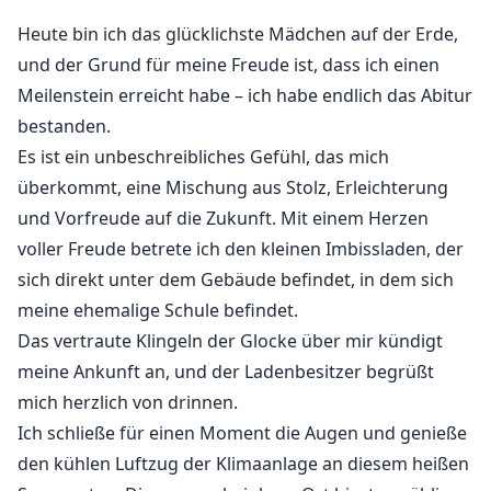
meine, dass meine, dass meine, dass meine, dass
Heute bin ich das glücklichste Mädchen auf der Erde,
meine, dass meine, dass meine, dass meine, dass
und der Grund für meine Freude ist, dass ich einen
meine, dass meine, dass meine, dass meine, dass
Meilenstein erreicht habe – ich habe endlich das Abitur
meine, dass meine, dass meine, dass meine, dass
bestanden.
meine, dass meine, dass meine, dass meine, dass
Es ist ein unbeschreibliches Gefühl, das mich
meine, dass meine, dass meine, dass meine, dass
meine, dass meine, dass meine, dass meine, dass
überkommt, eine Mischung aus Stolz, Erleichterung
meine, dass meine, dass meine, dass meine, dass
und Vorfreude auf die Zukunft. Mit einem Herzen
meine, dass meine, dass meine, dass meine, dass
voller Freude betrete ich den kleinen Imbissladen, der
meine, dass meine, dass meine, dass meine, dass
sich direkt unter dem Gebäude befindet, in dem sich
meine, dass meine, dass meine, dass meine, dass
meine ehemalige Schule befindet.
meine, dass meine, dass meine, dass meine, dass
Das vertraute Klingeln der Glocke über mir kündigt
meine, dass meine, dass meine, dass meine, dass
meine Ankunft an, und der Ladenbesitzer begrüßt
meine, dass meine, dass meine, dass meine, dass
mich herzlich von drinnen.
meine, dass meine, dass meine, dass meine, dass
Ich schließe für einen Moment die Augen und genieße
meine, dass meine, dass meine, dass meine, dass
den kühlen Luftzug der Klimaanlage an diesem heißen
meine, dass meine, dass meine, dass meine, dass