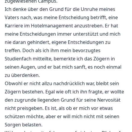
zugewiesenen Campus.
meine, dass meine, dass meine, dass meine, dass
Ich denke über den Grund für die Unruhe meines
meine, dass meine, dass meine, dass meine, dass
Vaters nach, was meine Entscheidung betrifft, eine
meine, dass meine, dass meine, dass meine, dass
Karriere im Hotelmanagement anzustreben. Er hat
meine, dass meine, dass meine, dass meine, dass
meine, dass meine, dass meine, dass meine, dass
meine Entscheidungen immer unterstützt und mich
meine, dass meine, dass meine, dass meine, dass
nie daran gehindert, eigene Entscheidungen zu
meine, dass meine, dass meine, dass meine, dass
treffen. Doch als ich ihm mein bevorzugtes
meine, dass meine, dass meine, dass meine, dass
Studienfach mitteilte, bemerkte ich das Zögern in
meine, dass meine, dass meine, dass meine, dass
seinen Augen, und er bat mich sanft, es noch einmal
meine, dass meine, dass meine, dass meine, dass
zu überdenken.
meine, dass meine, dass meine, dass meine, dass
Obwohl er nicht allzu nachdrücklich war, bleibt sein
meine, dass meine, dass meine, dass meine, dass
Zögern bestehen. Egal wie oft ich ihn fragte, er wollte
meine, dass meine, dass meine, dass meine, dass
den zugrunde liegenden Grund für seine Nervosität
meine, dass meine, dass meine, dass meine, dass
nicht preisgeben. Es ist, als ob er mich vor etwas
meine, dass meine, dass meine, dass meine, dass
schützen möchte, aber er will mich nicht mit seinen
meine, dass meine, dass meine, dass meine, dass
Sorgen belasten.
meine, dass meine, dass meine, dass meine, dass