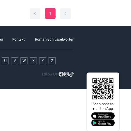
1
en
Kontakt
Roman-Schlüsselwörter
U
V
W
X
Y
Z
Follow Us:
Scan code to
read on App