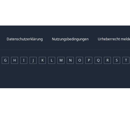
d über seine gemeißelte Kinnlinie
ich, B...
Datenschutzerklärung
Nutzungsbedingungen
Urheberrecht meld
G
H
I
J
K
L
M
N
O
P
Q
R
S
T