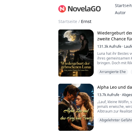
Startseit
Bon
Autor
Startseite
/
Ernst
Wiedergeburt de
zweite Chance fü
131.3k
Aufrufe
·
Lauf
Luna hat ihr Bestes 
ihres gemeinsamen K
bringen. Doch mit Ri
deren Sohn – im Spiel
Arrangierte Ehe
Kampf.
Ollie, Xens Sohn, wir
vernachlässigt und l
Krankheit, die seine 
Alpha Leo und da
Als sein letzter Wunsc
13.7k
Aufrufe
·
Abges
„Lauf, kleine Wölfin,
jemals erwische, wi
Albtraum zur Realität.
mich schmerzhaft fes
Abgelehnter Gefähr
Ein Lächeln kräuselt
ich hob eine Augenbr