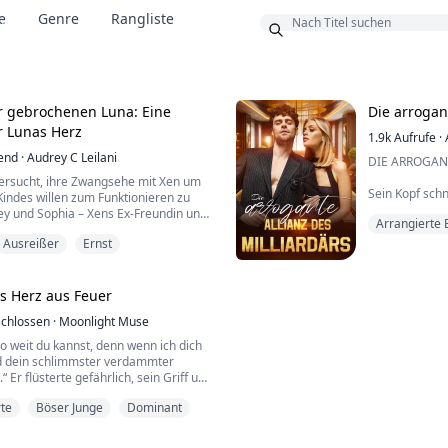
e
Genre
Rangliste
us
r gebrochenen Luna: Eine
Die arrogan
r Lunas Herz
1.9k
Aufrufe
·
end
·
Audrey C Leilani
DIE ARROGAN
versucht, ihre Zwangsehe mit Xen um
Sein Kopf schn
indes willen zum Funktionieren zu
und kalt. „Mis
ley und Sophia – Xens Ex-Freundin und
Arrangierte 
„Lima“, half i
, kämpft sie einen aussichtslosen
als würde ich 
Ausreißer
Ernst
„Also, wie kan
d von seinem Vater lange Zeit
nicht den gan
eidet zudem an einer mysteriösen
leiten“, sagte
Lebenskraft aufzehrt.
s Herz aus Feuer
„Okay, ich möc
h,...
chlossen
·
Moonlight Muse
 so weit du kannst, denn wenn ich dich
rd dein schlimmster verdammter
“ Er flüsterte gefährlich, sein Griff um
t.
te
Böser Junge
Dominant
e sich an den Ecken meiner Lippen, und
aue, während ich die Spitze meines