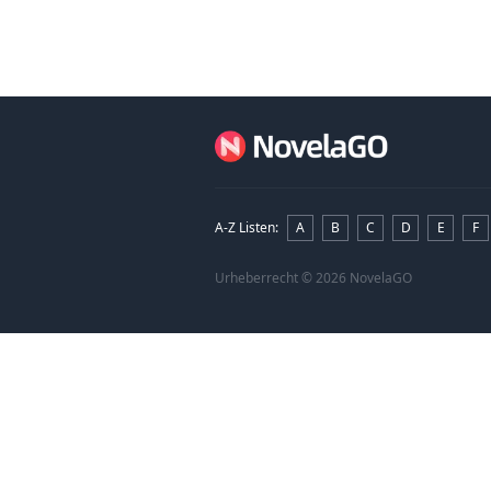
Nagels herausfordern
zog.
„Oh, aber da irrst du d
A-Z Listen
:
A
B
C
D
E
F
Urheberrecht
© 2026 NovelaGO