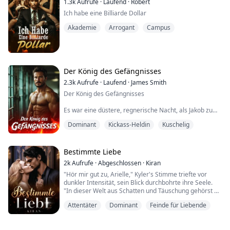
1.3k
Aufrufe
·
Laufend
·
Robert
Catherine wurde von Caspian entführt, dem
Ich habe eine Billiarde Dollar
zukünftigen König der Kelpie-Kolonie. Allerdings wurde
er sabotiert und seine Volljährigkeitszeremonie wurde
Akademie
Arrogant
Campus
unterbrochen, was bedeutete, dass er seine Gefährtin
verlor.
Zwölf Jahre...
Der König des Gefängnisses
2.3k
Aufrufe
·
Laufend
·
James Smith
Der König des Gefängnisses
Es war eine düstere, regnerische Nacht, als Jakob zum
ersten Mal die massiven Tore des alten Gefängnisses
Dominant
Kickass-Heldin
Kuschelig
durchschritt. Die schweren Eisenstangen schlossen
sich hinter ihm mit einem unheilvollen Knarren, das
ihm einen Schauer über den Rücken jagte. Er war sich
bewusst, dass dies kein gewöhnlicher Ort war. Hier
Bestimmte Liebe
herrschte eine eigene Ordnung, eine Hierarchie, die
2k
Aufrufe
·
Abgeschlossen
·
Kiran
von den ...
"Hör mir gut zu, Arielle," Kyler's Stimme triefte vor
dunkler Intensität, sein Blick durchbohrte ihre Seele.
"In dieser Welt aus Schatten und Täuschung gehörst du
mir. Jeder Schlag deines Herzens, jeder Atemzug, den
Attentäter
Dominant
Feinde für Liebende
du nimmst, steht unter meinem Befehl. Wage es,
abzuweichen, und du wirst feststellen, dass mein
Besitzanspruch keine Grenzen kennt. Du bist mein,