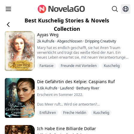
Best Kuschelig Stories & Novels
Collection
Ayyas Weg
2k
Aufrufe
·
Abgeschlossen
·
Dripping Creativity
Mary hat es endlich geschafft, sie hat ihren Traum
verwirklicht und trägt das weiße Kleid der Aari. Ein
neues Leben erwartet sie, mit neuen Verantwortungen
und neuen Herausforderungen.
Fantasie
Freunde mit Vorteilen
Kuschelig
Sie ist immer noch von ihrer Familie und ihren
Freunden umgeben, und von Tenac. Aber es gibt auch
Verluste auf dem Weg. Als sie sich endlich in ihrem
neuen Leben wohlzufühlen beginnt, erreicht die
Die Gefährtin des Kelpie: Caspians Ruf
Nachricht von ein...
3.6k
Aufrufe
·
Laufend
·
Bethany River
Erscheint im Sommer 2022.
Das Meer ruft... Wird sie antworten?
Entführen
Freche Heldin
Kuschelig
Als Catherine acht Jahre alt war, glaubte sie, fast
ertrunken zu sein.
Doch das ist nicht wirklich passiert.
Ich Habe Eine Billiarde Dollar