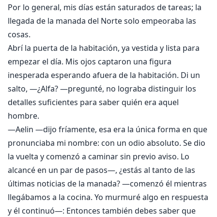
tiene memoria, pero a medida que las amenazas del
Por lo general, mis días están saturados de tareas; la
Reino de los Vampiros se vuelven más y más
llegada de la manada del Norte solo empeoraba las
palpables, su manada tiene que llamar a los Norteños
cosas.
para que los ayuden a entrenar y prepararse para el
Abrí la puerta de la habitación, ya vestida y lista para
Reino de los Vampiros. ¿Qué sucede cuando el Alfa del
empezar el día. Mis ojos captaron una figura
Norte se interesa en Aelin?
inesperada esperando afuera de la habitación. Di un
salto, —¿Alfa? —pregunté, no lograba distinguir los
detalles suficientes para saber quién era aquel
hombre.
—Aelin —dijo fríamente, esa era la única forma en que
pronunciaba mi nombre: con un odio absoluto. Se dio
la vuelta y comenzó a caminar sin previo aviso. Lo
alcancé en un par de pasos—, ¿estás al tanto de las
últimas noticias de la manada? —comenzó él mientras
llegábamos a la cocina. Yo murmuré algo en respuesta
y él continuó—: Entonces también debes saber que