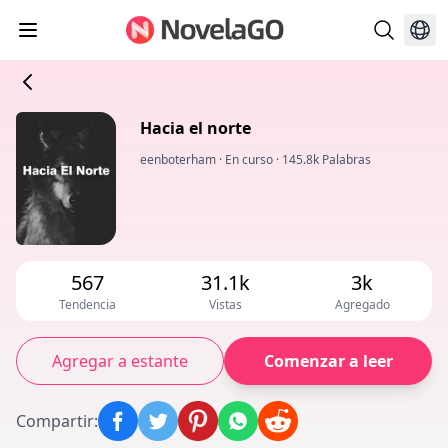
Hacia el norte
eenboterham
·
En curso
·
145.8k Palabras
567
31.1k
3k
Tendencia
Vistas
Agregado
Agregar a estante
Comenzar a leer
Compartir
: