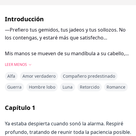
Introducción
—Prefiero tus gemidos, tus jadeos y tus sollozos. No
los contengas, y estaré más que satisfecho...
Mis manos se mueven de su mandíbula a su cabello,
tirando de sus extremos. Sus manos recorren mi
LEER MENOS
cuerpo y levantan la tela de mi camisa, coloca un beso
Alfa
Amor verdadero
Compañero predestinado
húmedo justo al lado de mi ombligo. Me tenso
mientras dejo escapar un jadeo. Él sube, cubriendo mi
Guerra
Hombre lobo
Luna
Retorcido
Romance
estómago con besos lentos, estudiando mi cuerpo a
medida que avanza hasta que la camisa está
Capítulo
1
completamente fuera y su boca está en mi cuello.
Ya estaba despierta cuando sonó la alarma. Respiré
profundo, tratando de reunir toda la paciencia posible.
Aelin ha sido maltratada por su manada desde que