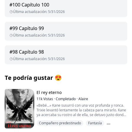
#
100
Capítulo 100
Última actualización
:
5/31/2026
#
99
Capítulo 99
Última actualización
:
5/31/2026
#
98
Capítulo 98
Última actualización
:
5/31/2026
Te podría gustar
😍
El rey eterno
11k
Vistas
·
Completado
·
Alaire
«Bebé...» Kane susurró con una voz profunda y ronca.
Trixie levantó lentamente la cabeza para mirarlo. Kane
ya acercaba su rostro al de ella, se detuvo justo donde
sus labios apenas rozaban los de ella. La miró a los
Compañero predestinado
Fantasía
ojos, se inclinó más y presionó suavemente sus labios
contra Trixies. Sus labios eran tan suaves y tan
Palanca de cambios