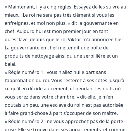
Il me frappa de nouveau. Je rejetai la tête en arrière et
« Maintenant, il y a cinq règles. Essayez de les suivre au
poussai un léger gémissement.
mieux... Le roi ne sera pas très clément si vous les
enfreignez, et moi non plus. » dit la gouvernante en
"Réponds-moi," grogna-t-il.
chef. Aujourd'hui est mon premier jour en tant
qu'esclave, depuis que le roi Viktor m'a annoncée hier.
"Oui... oui... maître..." soufflai-je lourdement.
La gouvernante en chef me tendit une boîte de
produits de nettoyage ainsi qu'une serpillière et un
Le royaume des Îles d'Argent est en guerre continue
balai.
avec le roi des loups-garous. Leurs deux royaumes se
« Règle numéro 1 : vous n'allez nulle part sans
sont affrontés pendant des années, et la situation s'est
encore aggravée après que le roi loup-garou, Arthur,
l'approbation du roi. Vous resterez à ses côtés jusqu'à
ait tué toute la famille du prince Viktor sur le chemin
ce qu'il en décide autrement, et pendant les nuits où
du retour d'un bal et l'ait capturé, le torturant
vous serez dans votre chambre. » dit-elle. Je m'en
quotidiennement. Deux ans après que Viktor ait été
doutais un peu, une esclave du roi n'est pas autorisée
capturé par le royaume des loups-garous, il s'échappa,
à faire grand-chose à part s'occuper de son maître.
sans savoir que Violette était celle qui l'avait aidé à
« Règle numéro 2 : ne vous approchez pas de la porte
s'enfuir. Viktor se vengea même en kidnappant le seul
grise. Elle se trouve dans ses appartements, et comme