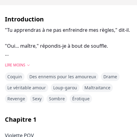
Introduction
"Tu apprendras à ne pas enfreindre mes règles," dit-il.
"Oui... maître," répondis-je à bout de souffle.
Un autre coup, mais cette fois sur mes fesses. C'était
LIRE MOINS
dur et ça piquait comme si une guêpe m'avait attaqué.
Coquin
Des ennemis pour les amoureux
Drame
Il passa son pouce sur la marque et des frissons
parcoururent ma colonne vertébrale.
Le véritable amour
Loup-garou
Maltraitance
Revenge
Sexy
Sombre
Érotique
"Tu apprécies ça ?" demanda-t-il. Sa voix était rauque
et me donnait une sensation de vertige.
Chapitre
1
"Je..." J'ouvris les yeux mais ne pouvais pas répondre.
Violette POV