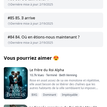
Dernière mise à jour
:
2/19/2025
#
85
85. Il arrive
Dernière mise à jour
:
2/19/2025
#
84
84. Où en étions-nous maintenant ?
Dernière mise à jour
:
2/19/2025
Vous pourriez aimer
😍
Le Frère du Roi Alpha
10.7k
Vues
·
Terminé
·
Beth Venning
Rose en avait assez de sa vie monotone et répétitive,
elle avait besoin de se libérer des chaînes que les
autres habitants de la ville semblaient lui imposer.
BXG
Dominant
Impitoyable
Mais il y avait un homme qu'elle pensait capable de la
libérer, son cher ami Griffin, qui vivait à côté avec son
oncle. Il n'était en rien semblable aux gens avec qui