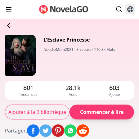
L'Esclave Princesse
NoodleMom2021
·
En cours
·
110.8k Mots
801
28.1k
603
Tendances
Vues
Ajouté
Ajouter à la Bibliothèque
Commencer à lire
Partager
: