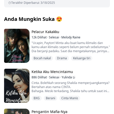
Terakhir Diperbarui
:
3/18/2025
Anda Mungkin Suka
😍
Pelacur Kakakku
12k
Dilihat
·
Selesai
·
Melody Raine
"Ucapin, Payton! Minta aku buat kamu klimaks dan
kamu akan klimaks seperti belum pernah sebelumnya."
Dia berjanji padaku. Saat dia mengatakannya, jarinya
menelusuri segitiga kecil celana dalamku.
Bocah nakal
Drama
Keluarga tiri
"Tolong, Jake. Sekarang. Buat aku klimaks." Aku
memohon.
Payton selalu menjadi gadis baik sepanjang hidupnya.
Dia hanya ingin keluar dari rumah ibu dan ayah tirinya
Ketika Aku Mencintaimu
dan menjalani hidupnya sendiri. Yang tidak dia duga
886
Dilihat
·
Selesai
·
Yulinda Li
adalah saudara tiri yang sudah lama hilang tiba-tiba
Cinta. Bolehkah seorang Shakila memperjuangkannya?
muncul dalam hidup mereka dan menjadi teman
Bertahan atas nama CINTA.
sekamarnya. Memang benar dia adalah mantan
Bahagia. Meski terkadang, Shakila tahu untuk saat ini
Marinir dengan perut berotot, tapi dia juga seorang
ia belum mendapatkan cinta.
mekanik motor yang suka bicara kotor padanya. Kata-
BXG
Berani
Cinta Manis
katanya membuat Payton bergetar dalam antisipasi,
Memperjuangkan cinta sepihaknya. Mengejar laki-laki
dan tangannya membuat tubuhnya berkedut dan
yang telah memiliki seorang kekasih. Tapi, bukankah
kejang.
seseorang memiliki sebuah alasan ketika ia
Pengantin Mafia-Nya