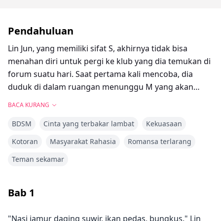
Pendahuluan
Lin Jun, yang memiliki sifat S, akhirnya tidak bisa
menahan diri untuk pergi ke klub yang dia temukan di
forum suatu hari. Saat pertama kali mencoba, dia
duduk di dalam ruangan menunggu M yang akan
melatihnya. Ketika beberapa ketukan terdengar di
BACA KURANG
pintu, dan pintu terbuka, dia terdiam. Hatinya
BDSM
Cinta yang terbakar lambat
Kekuasaan
dipenuhi rasa malu dan ketakutan yang besar. Dalam
sekejap, dia merasa dunianya mungkin akan runtuh...
Kotoran
Masyarakat Rahasia
Romansa terlarang
Orang yang datang adalah orang yang dia kenal,
Teman sekamar
seseorang yang dia temui setiap hari, teman
sekamarnya yang selalu menyapanya setiap kali keluar
rumah, Shen Zhi Ci.
Bab
1
"Nasi jamur daging suwir, ikan pedas, bungkus." Lin