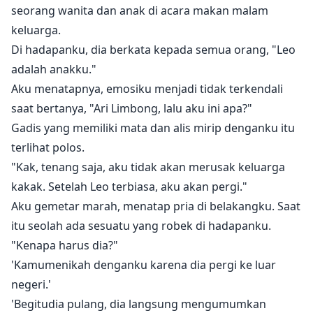
Dia mengajukan gugatan cerai, dan kusetujui. Lima
seorang wanita dan anak di acara makan malam
tahun pernikahan berakhir dalam satu hari. Aku
keluarga.
merasa putus asa, dan hanya berharap untuk tidak
Di hadapanku, dia berkata kepada semua orang, "Leo
pernah melihatnya lagi.
adalah anakku."
Aku menatapnya, emosiku menjadi tidak terkendali
Setelahnya, dia berkata, "Sari, mari kita menikah lagi."
saat bertanya, "Ari Limbong, lalu aku ini apa?"
Aku sama sekali tidak merasa apa-apa dan menjawab,
Gadis yang memiliki mata dan alis mirip denganku itu
"Pak Limbong, kurasa tidak ada yang perlu kita
terlihat polos.
bicarakan selain urusan bisnis."
"Kak, tenang saja, aku tidak akan merusak keluarga
kakak. Setelah Leo terbiasa, aku akan pergi."
Dia meraih pinggangku dan berkata, "Kau yakin? Anak
Aku gemetar marah, menatap pria di belakangku. Saat
itu baru saja memanggilku Ayah!"
itu seolah ada sesuatu yang robek di hadapanku.
"Kenapa harus dia?"
'Kamumenikah denganku karena dia pergi ke luar
negeri.'
'Begitudia pulang, dia langsung mengumumkan