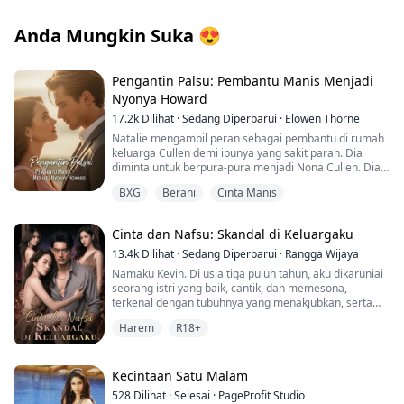
Anda Mungkin Suka
😍
Pengantin Palsu: Pembantu Manis Menjadi
Nyonya Howard
17.2k
Dilihat
·
Sedang Diperbarui
·
Elowen Thorne
Natalie mengambil peran sebagai pembantu di rumah
keluarga Cullen demi ibunya yang sakit parah. Dia
diminta untuk berpura-pura menjadi Nona Cullen. Dia
harus berinteraksi dengan tunangan Nona Cullen,
BXG
Berani
Cinta Manis
Adrian Howard, bahkan berbagi tempat tidur
dengannya! Saat menyamar sebagai Nona Cullen,
Adrian bersikap baik padanya, tetapi ketika Natalie
Cinta dan Nafsu: Skandal di Keluargaku
kembali ke identitas aslinya, Adrian salah mengira dia
sebagai pemburu harta. Meskipun ada kebingungan
13.4k
Dilihat
·
Sedang Diperbarui
·
Rangga Wijaya
identitas, ada percikan yang tak terbantahkan antara
Namaku Kevin. Di usia tiga puluh tahun, aku dikaruniai
Natalie dan Adrian. Pertanyaannya adalah: kapan
seorang istri yang baik, cantik, dan memesona,
Adrian akan menyadari bahwa kasih sayangnya yang
terkenal dengan tubuhnya yang menakjubkan, serta
tulus bukan untuk Nona Cullen yang licik, tetapi untuk
keluarga yang bahagia. Penyesalan terbesarku
Natalie yang sebenarnya?
Harem
R18+
berawal dari sebuah kecelakaan mobil yang merusak
ginjalku dan membuatku menjadi impoten. Meskipun
Pembaca yang terhormat, karena beberapa masalah
berada di dekat istriku yang menggairahkan dan penuh
kesehatan, saya perlu memperlambat jadwal
hasrat, aku merasa tidak mampu mencapai ereksi.
Kecintaan Satu Malam
pembaruan untuk cerita kesayangan kita untuk
528
Dilihat
·
Selesai
·
PageProfit Studio
sementara waktu. Terima kasih atas pengertian dan
Ibuku meninggal sejak aku kecil, dan ayahku yang baik