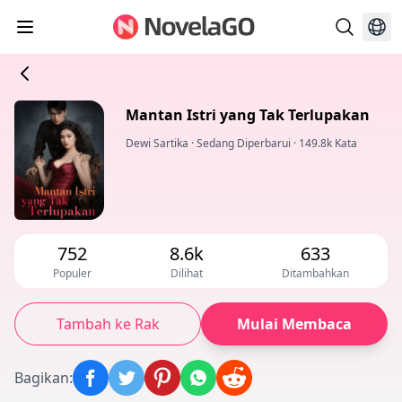
Mantan Istri yang Tak Terlupakan
Dewi Sartika
·
Sedang Diperbarui
·
149.8k Kata
752
8.6k
633
Populer
Dilihat
Ditambahkan
Tambah ke Rak
Mulai Membaca
Bagikan
: