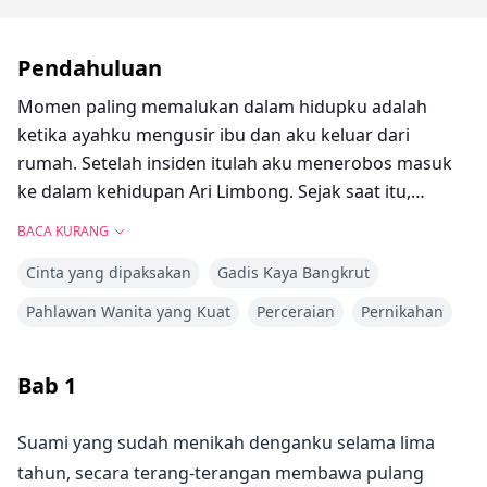
Pendahuluan
Momen paling memalukan dalam hidupku adalah
ketika ayahku mengusir ibu dan aku keluar dari
rumah. Setelah insiden itulah aku menerobos masuk
ke dalam kehidupan Ari Limbong. Sejak saat itu,
duniamu hancur berantakan, dan satu-satunya
BACA KURANG
harapanku hanyalah menua bersamanya.
Cinta yang dipaksakan
Gadis Kaya Bangkrut
Dia melamarku, dan kuterima. Bagaimana mungkin
Pahlawan Wanita yang Kuat
Perceraian
Pernikahan
aku menolak pria yang sudah lama kusukai? Dia
menjelaskan dengan tegas bahwa hubungan kami
Bab
1
hanya berdasarkan uang dan seks, dan aku tidak
keberatan. Dalam pernikahan tanpa cinta itu, aku
Suami yang sudah menikah denganku selama lima
sudah puas hanya bisa berada di sampingnya.
tahun, secara terang-terangan membawa pulang