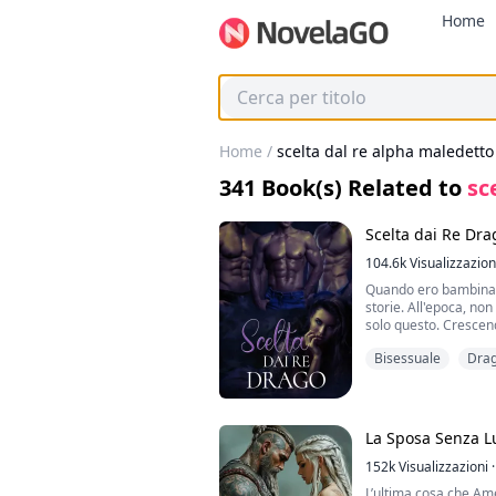
Home
Home
/
scelta dal re alpha maledetto
341
Book(s) Related to
sc
Scelta dai Re Dra
104.6k
Visualizzazion
Quando ero bambina,
storie. All'epoca, no
solo questo. Crescen
fantasie elevate e fia
Bisessuale
Dra
dei nostri antenati 
rotoli. Vedi, ciò che 
storia possa diventa
frammento di verità. 
realtà.
La Sposa Senza L
Mi raccontava storie
152k
Visualizzazioni
·
salvati tutti. Credev
L’ultima cosa che Ame