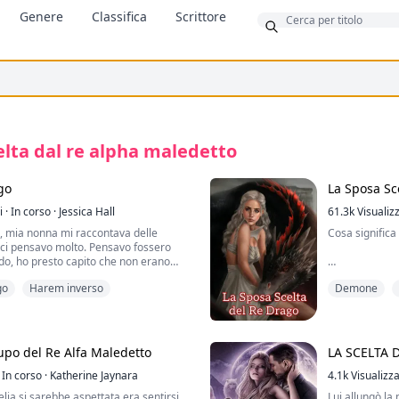
Bonus
Genere
Classifica
Scrittore
elta dal re alpha maledetto
go
La Sposa Sc
i
·
In corso
·
Jessica Hall
61.3k
Visualiz
 mia nonna mi raccontava delle
Cosa signific
n ci pensavo molto. Pensavo fossero
do, ho presto capito che non erano
be, ma ricordi del suo passato. Ricordi
Ogni anno, in 
go
Harem inverso
Demone
prima che il nostro mondo andasse a
il grande Regno
proviene dalla leggenda, per quanto la
Durante questo
re esagerata, contiene sempre un
villaggio veni
Devi solo separare la finzione dalla
Drago.
upo del Re Alfa Maledetto
LA SCELTA
Nessuno sapev
 del Prescelto—colui che ci avrebbe
In corso
·
Katherine Jaynara
eseguito ogni
4.1k
Visualizza
o che quello che diceva fosse vero. Che
state scelte in
lia si sarebbe aspettata era sentirsi
Lui allungò la