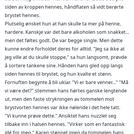
siden av kroppen hennes, håndflaten så vidt berørte
brystet hennes.
Plutselig ønsket hun at han skulle ta mer på henne,
hardere. Kanskje var det bare alkoholen som snakket...
men det føltes godt. De var begge single. Men dette
kunne endre forholdet deres for alltid. "Jeg sa ikke at
jeg ville at du skulle stoppe," sa hun langsomt, prøvde
å sortere tankene sine. Hånden hans gled opp langs
siden hennes til brystet, og hun kvalte et stønn.
Fornuften begynte å bli uklar. "Vi er bare venner..." "Må
vi være det?" stemmen hans hørtes ganske lengtende
ut, men den faste strykningen av tommelen mot
brystvorten hennes var ikke nølende i det hele tatt.
"Vi kunne prøve dette." Ansiktet hans nuzzlet seg
tilbake inn i halsen hennes. "Virker som en fantastisk
idé for meg." Karen stønnet igjen da tommelen hans