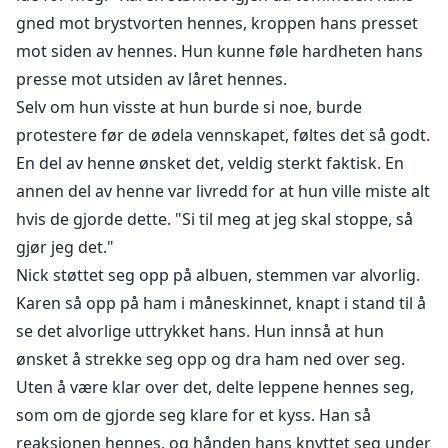
gned mot brystvorten hennes, kroppen hans presset
mot siden av hennes. Hun kunne føle hardheten hans
presse mot utsiden av låret hennes.
Selv om hun visste at hun burde si noe, burde
protestere før de ødela vennskapet, føltes det så godt.
En del av henne ønsket det, veldig sterkt faktisk. En
annen del av henne var livredd for at hun ville miste alt
hvis de gjorde dette. "Si til meg at jeg skal stoppe, så
gjør jeg det."
Nick støttet seg opp på albuen, stemmen var alvorlig.
Karen så opp på ham i måneskinnet, knapt i stand til å
se det alvorlige uttrykket hans. Hun innså at hun
ønsket å strekke seg opp og dra ham ned over seg.
Uten å være klar over det, delte leppene hennes seg,
som om de gjorde seg klare for et kyss. Han så
reaksjonen hennes, og hånden hans knyttet seg under