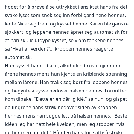
hodet for å prøve å se uttrykket i ansiktet hans fra det
svake lyset som snek seg inn forbi gardinene hennes,
lente Nick seg frem og kysset henne. Karen ble ganske
sjokkert, og leppene hennes åpnet seg automatisk for
at han skulle utdype kysset, selv om tankene hennes
sa 'Hva i all verden?'... kroppen hennes reagerte
automatisk.
Hun kysset ham tilbake, alkoholen bruste gjennom
årene hennes mens hun kjente en kriblende spenning
mellom lårene. Han trakk seg bort fra leppene hennes
og begynte å kysse nedover halsen hennes. Fornuften
kom tilbake. "Dette er en dårlig idé," sa hun, og gispet
da fingrene hans strøk nedover siden av kroppen
hennes mens han sugde lett på halsen hennes. "Beste
idéen jeg har hatt hele kvelden, men jeg stopper hvis
du ber meg om det." Hånden hans fortsatte å stryke