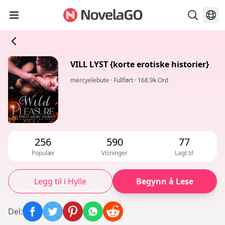
VILL LYST {korte erotiske historier}
mercyelebute
·
Fullført
·
168.9k Ord
256
590
77
Populær
Visninger
Lagt til
Legg til i Hylle
Begynn å Lese
Del
: