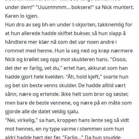
under dem!" "Uuummmm... boksere!" sa Nick muntert.
Karen lo igjen.
Hun dro av seg bh-en under t-skjorten, takknemlig for
at hun allerede hadde skiftet bukser, så hun slapp å
håndtere mer klær nå som det var noen andre i
rommet med henne. Hun la seg ned og krøp nærmere
Nick og krøllet seg opp mot skulderen hans. "Oooo,
det der er farlig, vet du," ertet han, akkurat som han
hadde gjort hele kvelden. "Åh, hold kjeft," svarte hun
og bet sin beste venns skulder. De hadde alltid vært
sånn, nære og ertende. Ikke helt som bror og søster,
men bare de beste vennene, og nære på en måte som
gjorde alle de datet veldig sjalu.
"Nei, virkelig," sa han, kroppen hans lente seg så vidt
mot hennes, en ny type varme i stemmen som hun
aldri hadde hørt der før, "Farlig..." Da hun snudde