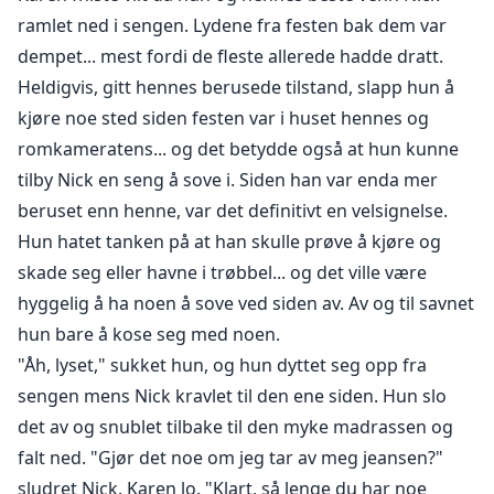
ramlet ned i sengen. Lydene fra festen bak dem var
dempet... mest fordi de fleste allerede hadde dratt.
Heldigvis, gitt hennes berusede tilstand, slapp hun å
kjøre noe sted siden festen var i huset hennes og
romkameratens... og det betydde også at hun kunne
tilby Nick en seng å sove i. Siden han var enda mer
beruset enn henne, var det definitivt en velsignelse.
Hun hatet tanken på at han skulle prøve å kjøre og
skade seg eller havne i trøbbel... og det ville være
hyggelig å ha noen å sove ved siden av. Av og til savnet
hun bare å kose seg med noen.
"Åh, lyset," sukket hun, og hun dyttet seg opp fra
sengen mens Nick kravlet til den ene siden. Hun slo
det av og snublet tilbake til den myke madrassen og
falt ned. "Gjør det noe om jeg tar av meg jeansen?"
sludret Nick. Karen lo. "Klart, så lenge du har noe