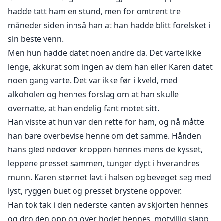
hadde tatt ham en stund, men for omtrent tre
måneder siden innså han at han hadde blitt forelsket i
sin beste venn.
Men hun hadde datet noen andre da. Det varte ikke
lenge, akkurat som ingen av dem han eller Karen datet
noen gang varte. Det var ikke før i kveld, med
alkoholen og hennes forslag om at han skulle
overnatte, at han endelig fant motet sitt.
Han visste at hun var den rette for ham, og nå måtte
han bare overbevise henne om det samme. Hånden
hans gled nedover kroppen hennes mens de kysset,
leppene presset sammen, tunger dypt i hverandres
munn. Karen stønnet lavt i halsen og beveget seg med
lyst, ryggen buet og presset brystene oppover.
Han tok tak i den nederste kanten av skjorten hennes
og dro den opp og over hodet hennes, motvillig slapp