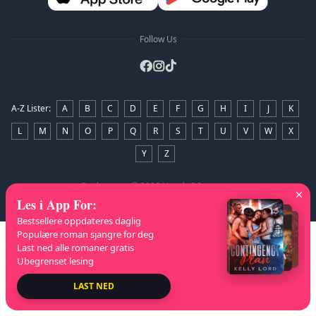
Follow Us
A-Z Lister
:
A
B
C
D
E
F
G
H
I
J
K
L
M
N
O
P
Q
R
S
T
U
V
W
X
Y
Z
Opphavsrett
© 2026 NovelaGO
Les i App For
:
Bestsellere oppdateres daglig
Populære roman sjangre for deg
Last ned alle romaner gratis
Ubegrenset lesing
LAST NED