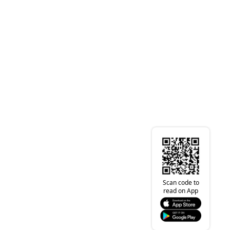
Scan code to
read on App