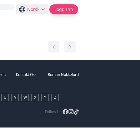
Norsk
Logg Inn
rett
Kontakt Oss
Roman Nøkkelord
U
V
W
X
Y
Z
Follow Us: