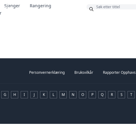
Sjanger
Rangering
Bonus
r
Personvernerklæring
Bruksvilkår
Rapporter Opphavs
G
H
I
J
K
L
M
N
O
P
Q
R
S
T