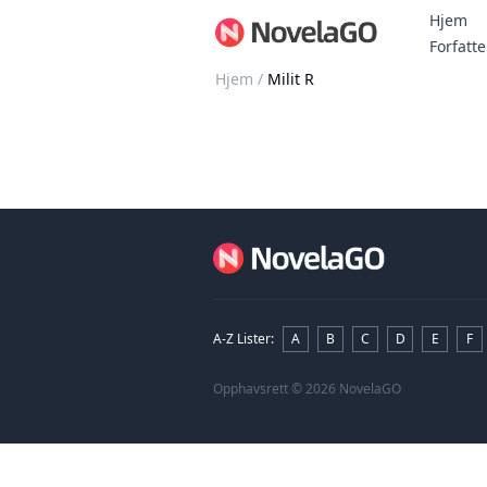
Hjem
Forfatte
Hjem
/
Milit R
A-Z Lister
:
A
B
C
D
E
F
Opphavsrett
© 2026 NovelaGO