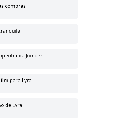
 às compras
tranquila
mpenho da Juniper
 fim para Lyra
no de Lyra