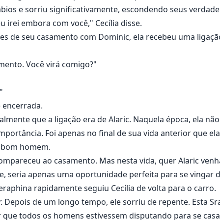
ábios e sorriu significativamente, escondendo seus verdade
 irei embora com você," Cecília disse.
antes de seu casamento com Dominic, ela recebeu uma liga
mento. Você virá comigo?"
"
e encerrada.
almente que a ligação era de Alaric. Naquela época, ela não
portância. Foi apenas no final de sua vida anterior que ela
m bom homem.
 compareceu ao casamento. Mas nesta vida, quer Alaric venh
se, seria apenas uma oportunidade perfeita para se vingar 
Seraphina rapidamente seguiu Cecília de volta para o carro.
r. Depois de um longo tempo, ele sorriu de repente. Esta S
ar que todos os homens estivessem disputando para se casa