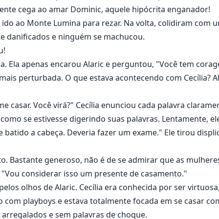
mente cega ao amar Dominic, aquele hipócrita enganador!
ido ao Monte Lumina para rezar. Na volta, colidiram com 
e danificados e ninguém se machucou.
u!
na. Ela apenas encarou Alaric e perguntou, "Você tem cora
a mais perturbada. O que estava acontecendo com Cecília? 
e casar. Você virá?" Cecília enunciou cada palavra clarame
, como se estivesse digerindo suas palavras. Lentamente, ele
e batido a cabeça. Deveria fazer um exame." Ele tirou disp
eto. Bastante generoso, não é de se admirar que as mulher
se, "Vou considerar isso um presente de casamento."
los olhos de Alaric. Cecília era conhecida por ser virtuosa
 com playboys e estava totalmente focada em se casar co
s arregalados e sem palavras de choque.