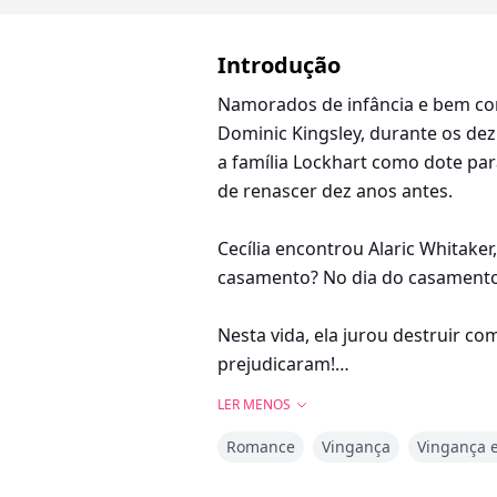
Introdução
Namorados de infância e bem com
Dominic Kingsley, durante os de
a família Lockhart como dote par
de renascer dez anos antes.
Cecília encontrou Alaric Whitake
casamento? No dia do casamento,
Nesta vida, ela jurou destruir c
prejudicaram!
LER MENOS
Ela inicialmente pensou que a u
Romance
Vingança
Vingança e
depois de se casarem, Alaric a c
(Atualizações diárias com cinco c