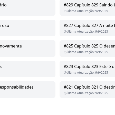
ário
#
829
Capítulo 829 Saindo
Última Atualização
:
9/9/2025
oroso
#
827
Capítulo 827 A noite 
Última Atualização
:
9/9/2025
o novamente
#
825
Capítulo 825 O dese
Última Atualização
:
9/9/2025
ns
#
823
Capítulo 823 Este é o
Última Atualização
:
9/9/2025
responsabilidades
#
821
Capítulo 821 O desti
Última Atualização
:
9/9/2025