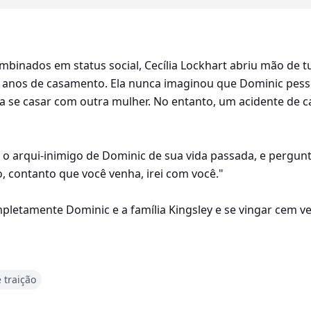
binados em status social, Cecília Lockhart abriu mão de t
z anos de casamento. Ela nunca imaginou que Dominic pess
a se casar com outra mulher. No entanto, um acidente de c
r, o arqui-inimigo de Dominic de sua vida passada, e pergu
 contanto que você venha, irei com você."
ompletamente Dominic e a família Kingsley e se vingar cem v
nião deles seria baseada na exploração mútua em vez de em
 traição
obriu com um amor e devoção sem limites.
apítulos)