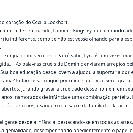
o coração de Cecília Lockhart.
o bonito de seu marido, Dominic Kingsley, que o mundo adm
orriu indiferente, como se não estivesse olhando para a es
.
u até enjoado do seu corpo. Você sabe, Lyra é cem vezes mai
gida..." As palavras cruéis de Dominic enviaram arrepios pe
 Sua boa educação desde jovem a ajudou a suportar a dor e
ama? Então se sacrifique por mim e por Lyra. Serei grato a
 abertos, jurando gravar a crueldade desse homem em seu
z anos, namorados de infância e uma combinação perfeita.
 próprias mãos, usando o massacre da família Lockhart c
teligente desde a infância, destacando-se em todas as arte
 sua genialidade, desempenhando obedientemente o papel 