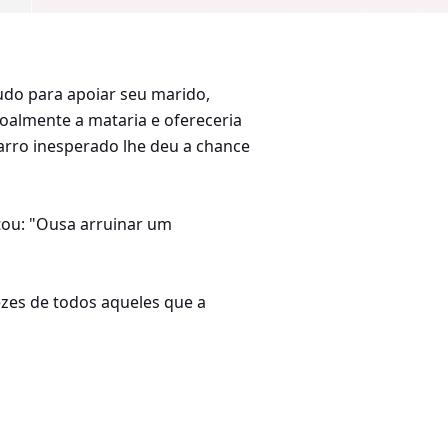
udo para apoiar seu marido,
oalmente a mataria e ofereceria
arro inesperado lhe deu a chance
ntou: "Ousa arruinar um
ezes de todos aqueles que a
oções, mas para sua surpresa,