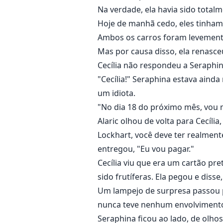
Na verdade, ela havia sido total
Hoje de manhã cedo, eles tinham 
Ambos os carros foram levement
Mas por causa disso, ela renasce
Cecília não respondeu a Seraphi
"Cecília!" Seraphina estava aind
um idiota.
"No dia 18 do próximo mês, vou m
Alaric olhou de volta para Cecília
Lockhart, você deve ter realment
entregou, "Eu vou pagar."
Cecília viu que era um cartão pr
sido frutíferas. Ela pegou e dis
Um lampejo de surpresa passou pe
nunca teve nenhum envolvimento
Seraphina ficou ao lado, de olho