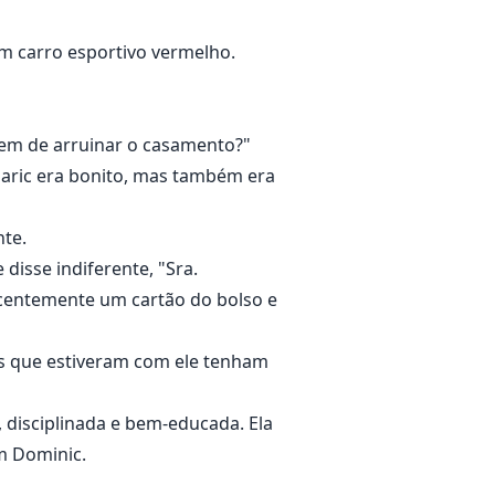
um carro esportivo vermelho.
gem de arruinar o casamento?"
Alaric era bonito, mas também era
nte.
 disse indiferente, "Sra.
licentemente um cartão do bolso e
es que estiveram com ele tenham
, disciplinada e bem-educada. Ela
m Dominic.