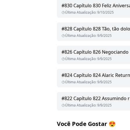
#
830
Capítulo 830 Feliz Anivers
Última Atualização
:
9/10/2025
#
828
Capítulo 828 Tão, tão dol
Última Atualização
:
9/9/2025
#
826
Capítulo 826 Negociand
Última Atualização
:
9/9/2025
#
824
Capítulo 824 Alaric Retur
Última Atualização
:
9/9/2025
#
822
Capítulo 822 Assumindo 
Última Atualização
:
9/9/2025
Você Pode Gostar
😍