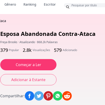
Bônus
Gênero
Ranking
Escritor
taca
Esposa Abandonada Contra-Ataca
Freya Brooks
·
Atualizando
·
868.2k Palavras
379
2.8k
579
Popular
Visualizações
Adicionado
Começar a Ler
Adicionar à Estante
Compartilhar
: