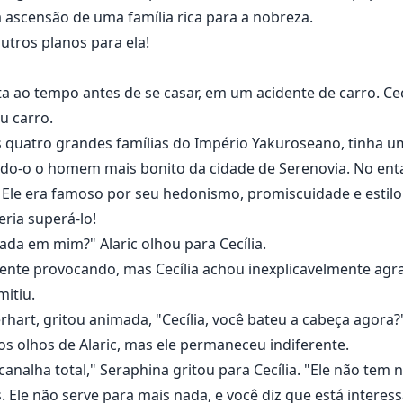
 ascensão de uma família rica para a nobreza.
utros planos para ela!
ta ao tempo antes de se casar, em um acidente de carro. Cec
u carro.
as quatro grandes famílias do Império Yakuroseano, tinha 
ando-o o homem mais bonito da cidade de Serenovia. No en
 Ele era famoso por seu hedonismo, promiscuidade e estilo
eria superá-lo!
sada em mim?" Alaric olhou para Cecília.
ente provocando, mas Cecília achou inexplicavelmente agra
mitiu.
hart, gritou animada, "Cecília, você bateu a cabeça agora?
 olhos de Alaric, mas ele permaneceu indiferente.
analha total," Seraphina gritou para Cecília. "Ele não tem
 Ele não serve para mais nada, e você diz que está interes