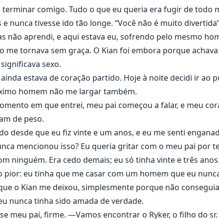
terminar comigo. Tudo o que eu queria era fugir de todo
 e nunca tivesse ido tão longe. “Você não é muito divertida”
mas não aprendi, e aqui estava eu, sofrendo pelo mesmo ho
ão me tornava sem graça. O Kian foi embora porque achava 
significava sexo.
ainda estava de coração partido. Hoje à noite decidi ir ao 
próximo homem não me largar também.
momento em que entrei, meu pai começou a falar, e meu c
am de peso.
o desde que eu fiz vinte e um anos, e eu me senti enganada
 nunca mencionou isso? Eu queria gritar com o meu pai por 
om ninguém. Era cedo demais; eu só tinha vinte e três anos
o pior: eu tinha que me casar com um homem que eu nunca
que o Kian me deixou, simplesmente porque não conseguia
 eu nunca tinha sido amada de verdade.
meu pai, firme. —Vamos encontrar o Ryker, o filho do sr. F