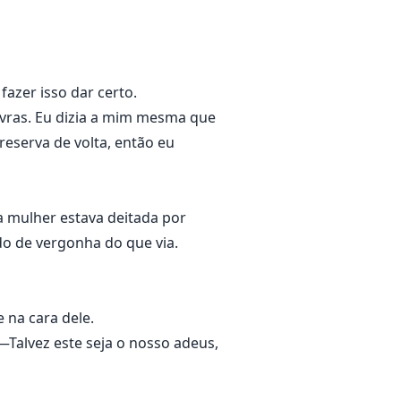
desejo do meu bebê de ver seu
azer isso dar certo.
avras. Eu dizia a mim mesma que
reserva de volta, então eu
a mulher estava deitada por
do de vergonha do que via.
 na cara dele.
Talvez este seja o nosso adeus,