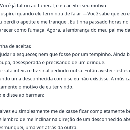
ocê já faltou ao funeral, e eu aceitei seu motivo.
uspirei quando ele terminou de falar. —Você sabe que eu e
u perdi o apetite e me tranquei. Eu tinha passado horas no h
parecer como fumaça. Agora, a lembrança do meu pai me d
nha de aceitar.
udar a esquecer, nem que fosse por um tempinho. Ainda 
roupa, desesperada e precisando de um drinque.
fa inteira e fiz sinal pedindo outra. Então avistei rostos 
eijando uma desconhecida como se eu não existisse. A músic
tamente o motivo de eu ter vindo.
o e disse ao barman:
talvez eu simplesmente me deixasse ficar completamente b
 lembro de me inclinar na direção de um desconhecido ab
esmunguei, uma vez atrás da outra.