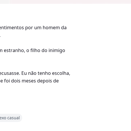
r sentimentos por um homem da
.
 estranho, o filho do inimigo
cusasse. Eu não tenho escolha,
ue foi dois meses depois de
ente. Talvez porque é isso que
exo casual
casa, me disfarcei de homem e me