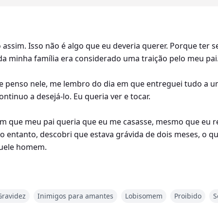
o assim. Isso não é algo que eu deveria querer. Porque te
da minha família era considerado uma traição pelo meu pai
e penso nele, me lembro do dia em que entreguei tudo a um
ntinuo a desejá-lo. Eu queria ver e tocar.
m que meu pai queria que eu me casasse, mesmo que eu re
. No entanto, descobri que estava grávida de dois meses, o q
quele homem.
xigia ver o rosto daquele homem, e sua foto não era sufici
Gravidez
Inimigos para amantes
Lobisomem
Proibido
S
ntecesse, fiz a coisa mais insana da minha vida. Fugi de 