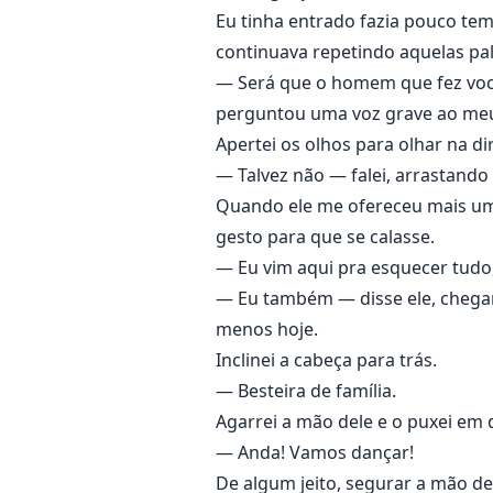
Eu tinha entrado fazia pouco te
continuava repetindo aquelas pal
— Será que o homem que fez vo
perguntou uma voz grave ao meu
Apertei os olhos para olhar na di
— Talvez não — falei, arrastando 
Quando ele me ofereceu mais um dr
gesto para que se calasse.
— Eu vim aqui pra esquecer tudo
— Eu também — disse ele, chegan
menos hoje.
Inclinei a cabeça para trás.
— Besteira de família.
Agarrei a mão dele e o puxei em d
— Anda! Vamos dançar!
De algum jeito, segurar a mão del