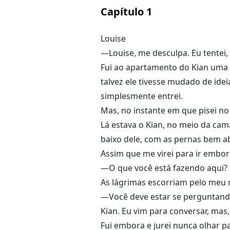
candidatei a ser motorista do ho
Capítulo
1
pai, embora soubesse que entrar
Louise
—Louise, me desculpa. Eu tentei
Fui ao apartamento do Kian uma 
talvez ele tivesse mudado de ide
simplesmente entrei.
Mas, no instante em que pisei no 
Lá estava o Kian, no meio da ca
baixo dele, com as pernas bem a
Assim que me virei para ir embor
—O que você está fazendo aqui?
As lágrimas escorriam pelo meu r
—Você deve estar se perguntando
Kian. Eu vim para conversar, mas,
Fui embora e jurei nunca olhar pa