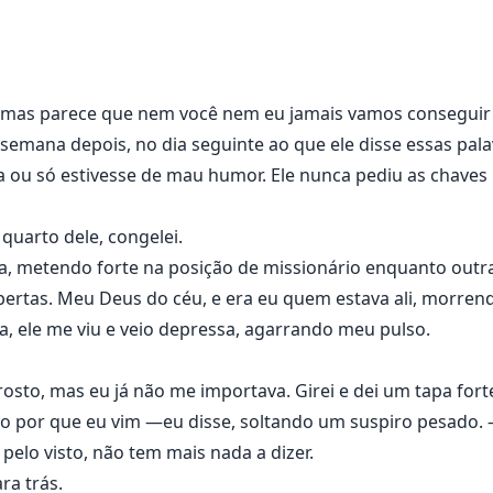
mem mais notório e perigoso que já conheci na vida, pelo 
 no mundo de Easton Hunter De Russo seria suicídio.
, mas parece que nem você nem eu jamais vamos conseguir f
semana depois, no dia seguinte ao que ele disse essas pal
ia ou só estivesse de mau humor. Ele nunca pediu as chaves 
quarto dele, congelei.
ma, metendo forte na posição de missionário enquanto outr
bertas. Meu Deus do céu, e era eu quem estava ali, morren
a, ele me viu e veio depressa, agarrando meu pulso.
osto, mas eu já não me importava. Girei e dei um tapa forte
 por que eu vim —eu disse, soltando um suspiro pesado. —
 pelo visto, não tem mais nada a dizer.
ra trás.