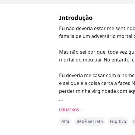
Introdução
Eu não deveria estar me sentind
família de um adversário mortal 
Mas não sei por que, toda vez qu
mortal do meu pai. No entanto, co
Eu deveria me casar com o home
e sei que é a coisa certa a fazer
perder minha virgindade com a
Não sei por que, mas meu corpo e
LER MENOS
meu bebê quer.
Alfa
Bebê secreto
Fugitivo
Então, antes que o casamento aco