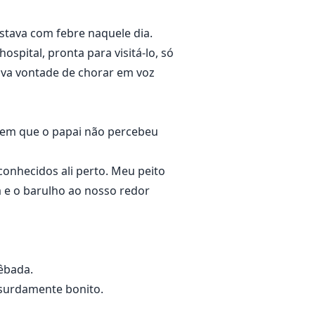
stava com febre naquele dia.
ospital, pronta para visitá-lo, só
ava vontade de chorar em voz
bem que o papai não percebeu
conhecidos ali perto. Meu peito
a e o barulho ao nosso redor
êbada.
surdamente bonito.