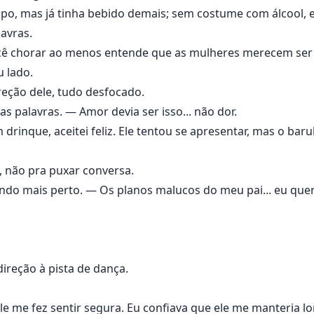
mpo, mas já tinha bebido demais; sem costume com álcool,
avras.
cê chorar ao menos entende que as mulheres merecem se
 lado.
reção dele, tudo desfocado.
as palavras. — Amor devia ser isso... não dor.
inque, aceitei feliz. Ele tentou se apresentar, mas o barul
, não pra puxar conversa.
do mais perto. — Os planos malucos do meu pai... eu quero
ireção à pista de dança.
e me fez sentir segura. Eu confiava que ele me manteria lo