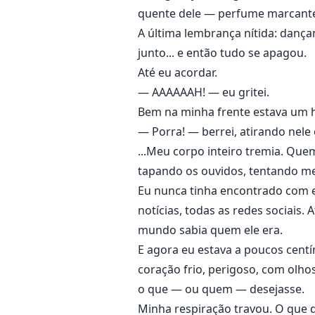
quente dele — perfume marcante
A última lembrança nítida: danç
junto... e então tudo se apagou.
Até eu acordar.
— AAAAAAH! — eu gritei.
Bem na minha frente estava um
— Porra! — berrei, atirando nele
...Meu corpo inteiro tremia. Que
tapando os ouvidos, tentando me
Eu nunca tinha encontrado com el
notícias, todas as redes sociais.
mundo sabia quem ele era.
E agora eu estava a poucos cent
coração frio, perigoso, com olho
o que — ou quem — desejasse.
Minha respiração travou. O que d