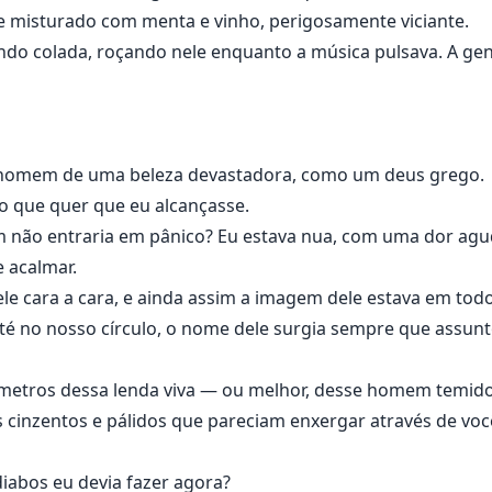
 misturado com menta e vinho, perigosamente viciante.
ando colada, roçando nele enquanto a música pulsava. A ge
 homem de uma beleza devastadora, como um deus grego.
 o que quer que eu alcançasse.
m não entraria em pânico? Eu estava nua, com uma dor aguda
 acalmar.
e cara a cara, e ainda assim a imagem dele estava em todo 
 Até no nosso círculo, o nome dele surgia sempre que assun
ímetros dessa lenda viva — ou melhor, desse homem temido
s cinzentos e pálidos que pareciam enxergar através de voc
iabos eu devia fazer agora?