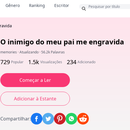
Bônus
Gênero
Ranking
Escritor
ravida
O inimigo do meu pai me engravida
memories
·
Atualizando
·
56.2k Palavras
729
1.5k
234
Popular
Visualizações
Adicionado
Começar a Ler
Adicionar à Estante
Compartilhar
: