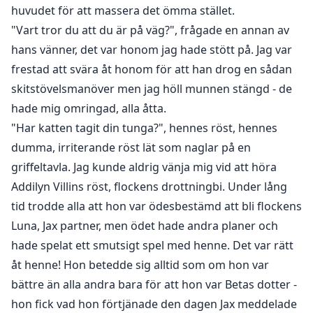
huvudet för att massera det ömma stället.
"Vart tror du att du är på väg?", frågade en annan av
hans vänner, det var honom jag hade stött på. Jag var
frestad att svära åt honom för att han drog en sådan
skitstövelsmanöver men jag höll munnen stängd - de
hade mig omringad, alla åtta.
"Har katten tagit din tunga?", hennes röst, hennes
dumma, irriterande röst lät som naglar på en
griffeltavla. Jag kunde aldrig vänja mig vid att höra
Addilyn Villins röst, flockens drottningbi. Under lång
tid trodde alla att hon var ödesbestämd att bli flockens
Luna, Jax partner, men ödet hade andra planer och
hade spelat ett smutsigt spel med henne. Det var rätt
åt henne! Hon betedde sig alltid som om hon var
bättre än alla andra bara för att hon var Betas dotter -
hon fick vad hon förtjänade den dagen Jax meddelade