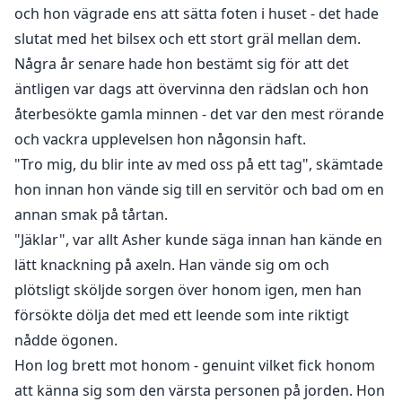
"Mamma!", min sons röst ryckte mig ur min berusade
och hon vägrade ens att sätta foten i huset - det hade
trans och jag tog ett snabbt steg bort från mannen
slutat med het bilsex och ett stort gräl mellan dem.
som alltid hade varit en främling för mig. Jag samlade
Några år senare hade hon bestämt sig för att det
min pojke i mina armar och satte honom på min höft
äntligen var dags att övervinna den rädslan och hon
innan jag tittade mot mannen igen. Han hade chock
återbesökte gamla minnen - det var den mest rörande
skrivet över hela sitt ansikte och blinkade häftigt,
och vackra upplevelsen hon någonsin haft.
"Är det...", började han,
"Tro mig, du blir inte av med oss på ett tag", skämtade
"Vår? Ja", jag ville ljuga för honom, säga att barnet i
hon innan hon vände sig till en servitör och bad om en
mina armar inte var hans, kanske skulle han känna
annan smak på tårtan.
samma smärta som jag kände den dagen han avvisade
"Jäklar", var allt Asher kunde säga innan han kände en
mig...
lätt knackning på axeln. Han vände sig om och
plötsligt sköljde sorgen över honom igen, men han
försökte dölja det med ett leende som inte riktigt
Brea Adler, avvisad av sin partner och hela sin flock,
tvingas lämna efter att hon inte kunde stå ut längre.
nådde ögonen.
Hon hamnar i en annan flock med en Alfa, Brennon
Hon log brett mot honom - genuint vilket fick honom
Kane, som behandlar henne som en drottning och de
att känna sig som den värsta personen på jorden. Hon