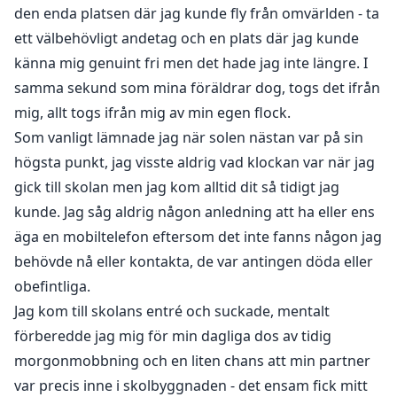
den enda platsen där jag kunde fly från omvärlden - ta
ett välbehövligt andetag och en plats där jag kunde
känna mig genuint fri men det hade jag inte längre. I
samma sekund som mina föräldrar dog, togs det ifrån
mig, allt togs ifrån mig av min egen flock.
Som vanligt lämnade jag när solen nästan var på sin
högsta punkt, jag visste aldrig vad klockan var när jag
gick till skolan men jag kom alltid dit så tidigt jag
kunde. Jag såg aldrig någon anledning att ha eller ens
äga en mobiltelefon eftersom det inte fanns någon jag
behövde nå eller kontakta, de var antingen döda eller
obefintliga.
Jag kom till skolans entré och suckade, mentalt
förberedde jag mig för min dagliga dos av tidig
morgonmobbning och en liten chans att min partner
var precis inne i skolbyggnaden - det ensam fick mitt