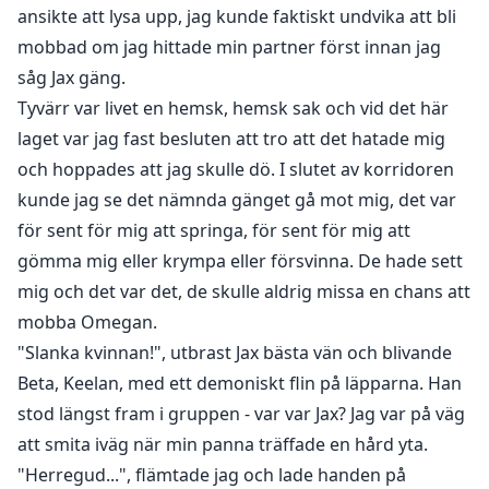
ansikte att lysa upp, jag kunde faktiskt undvika att bli
mobbad om jag hittade min partner först innan jag
såg Jax gäng.
Tyvärr var livet en hemsk, hemsk sak och vid det här
laget var jag fast besluten att tro att det hatade mig
och hoppades att jag skulle dö. I slutet av korridoren
kunde jag se det nämnda gänget gå mot mig, det var
för sent för mig att springa, för sent för mig att
gömma mig eller krympa eller försvinna. De hade sett
mig och det var det, de skulle aldrig missa en chans att
mobba Omegan.
"Slanka kvinnan!", utbrast Jax bästa vän och blivande
Beta, Keelan, med ett demoniskt flin på läpparna. Han
stod längst fram i gruppen - var var Jax? Jag var på väg
att smita iväg när min panna träffade en hård yta.
"Herregud...", flämtade jag och lade handen på