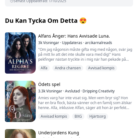
Senast Uppdaterad
:
1/10/2025
Du Kan Tycka Om Detta
😍
Alfans Ånger: Hans Avvisade Luna.
3k
Visningar
·
Uppdateras
·
arcikarnalreads
"Om jag någonsin måste gifta mig med någon, svär jag
på mitt liv att det inte skulle vara med dig!" Hans
pekfinger nästan tryckte in i mig när han pekade på
mig och hans ögon brann av hat och ilska.
Alfa
Andra chansen
Avvisad kompis
"Och låt mig göra en sak klar för dig, Taylor, om—om du
på något sätt får din vilja igenom och jag blir din
man...din partner," rättade han sig.
Ödets spel
3.3k
Visningar
·
Avslutad
·
Dripping Creativity
"Jag skulle se till att vara med andra varghonor och se
Amies varg har inte visat sig. Men vem bryr sig? Hon
till att du känner varje smärta av svek; jag ska se till att
har en bra flock, bästa vänner och en familj som älskar
du känner hur jag kände när du dödade min Odette," sa
henne. Alla, inklusive Alfan, säger att hon är perfekt
han och gick närmare mig. Baksidan av min hals
precis som hon är. Det är tills hon hittar sin partner och
brände av tårar som redan var på väg att rinna över.
Avvisad kompis
BXG
Hjärtsorg
han avvisar henne. Med ett krossat hjärta flyr Amie
från allt och börjar om på nytt. Inga fler varulvar, inga
fler flockar.
Odette har alltid varit allas ögonsten, även efter sin
Underjordens Kung
död. Samtidigt blev Taylor alltid förbisedd och hatad av
När Finlay hittar henne, lever hon bland människor. Han