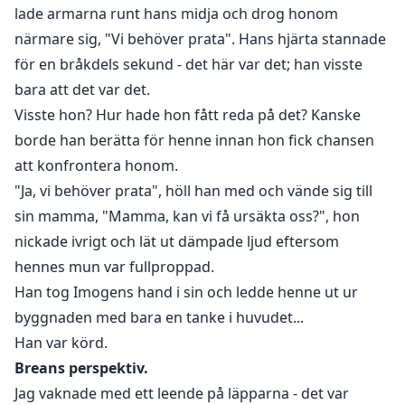
blir omedelbart förälskade.
lade armarna runt hans midja och drog honom
närmare sig, "Vi behöver prata". Hans hjärta stannade
Vad händer fem år senare när hennes partner och
för en bråkdels sekund - det här var det; han visste
tidigare Alfa, Jax Montero, besöker hennes nya flock
bara att det var det.
för att diskutera flockfrågor? Vad händer när han får
Visste hon? Hur hade hon fått reda på det? Kanske
reda på att hon har ett barn med honom?
borde han berätta för henne innan hon fick chansen
att konfrontera honom.
"Ja, vi behöver prata", höll han med och vände sig till
sin mamma, "Mamma, kan vi få ursäkta oss?", hon
nickade ivrigt och lät ut dämpade ljud eftersom
hennes mun var fullproppad.
Han tog Imogens hand i sin och ledde henne ut ur
byggnaden med bara en tanke i huvudet...
Han var körd.
Breans perspektiv.
Jag vaknade med ett leende på läpparna - det var