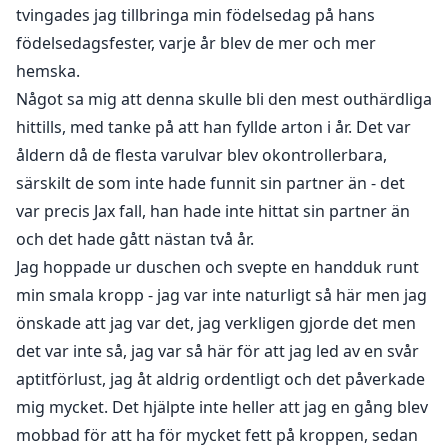
tvingades jag tillbringa min födelsedag på hans
födelsedagsfester, varje år blev de mer och mer
hemska.
Något sa mig att denna skulle bli den mest outhärdliga
hittills, med tanke på att han fyllde arton i år. Det var
åldern då de flesta varulvar blev okontrollerbara,
särskilt de som inte hade funnit sin partner än - det
var precis Jax fall, han hade inte hittat sin partner än
och det hade gått nästan två år.
Jag hoppade ur duschen och svepte en handduk runt
min smala kropp - jag var inte naturligt så här men jag
önskade att jag var det, jag verkligen gjorde det men
det var inte så, jag var så här för att jag led av en svår
aptitförlust, jag åt aldrig ordentligt och det påverkade
mig mycket. Det hjälpte inte heller att jag en gång blev
mobbad för att ha för mycket fett på kroppen, sedan