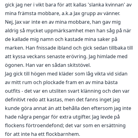
gick jag ner i vikt bara för att kallas 'slanka kvinnan' av
mina främsta mobbare, a.k.a Jax grupp av vänner.
Nej, Jax var inte en av mina mobbare, han gav mig
aldrig så mycket uppmärksamhet men han såg på när
de kallade mig namn och kastade mina saker på
marken. Han fnissade ibland och gick sedan tillbaka till
att kyssa veckans senaste erövring. Jag himlade med
ögonen. Han var en sådan skitstövel.
Jag gick till högen med kläder som låg vikta vid sidan
av mitt rum och plockade fram en av mina bästa
outfits - det var en utsliten svart klänning och den var
definitivt redo att kastas, men det fanns inget jag
kunde göra annat än att behålla den eftersom jag inte
hade några pengar för extra utgifter. Jag levde på
flockens förtroendefond; det var som en ersättning
för att inte ha ett flockbarnhem.