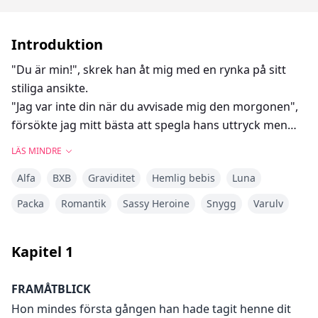
Introduktion
"Du är min!", skrek han åt mig med en rynka på sitt
stiliga ansikte.
"Jag var inte din när du avvisade mig den morgonen",
försökte jag mitt bästa att spegla hans uttryck men
misslyckades miserabelt. Han lade ett litet leende på
LÄS MINDRE
sina läppar, rynkan försvann när han minskade
Alfa
BXB
Graviditet
Hemlig bebis
Luna
avståndet mellan oss och lade sin hand på min midja,
vilket fick en rysning att gå uppför min ryggrad.
Packa
Romantik
Sassy Heroine
Snygg
Varulv
"Du har alltid varit min, Brea", drog han mig närmare
sig och begravde sitt huvud i min nacke, inandades
Kapitel
1
min doft och trotsade mitt personliga utrymme, "Och
du kommer alltid att vara min". Jag kände hans tänder
FRAMÅTBLICK
skrapa mot min skulderblad - han skulle märka mig
Hon mindes första gången han hade tagit henne dit
och jag hade inte viljestyrkan att stoppa honom...