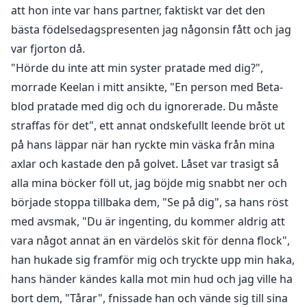
att hon inte var hans partner, faktiskt var det den
bästa födelsedagspresenten jag någonsin fått och jag
var fjorton då.
"Hörde du inte att min syster pratade med dig?",
morrade Keelan i mitt ansikte, "En person med Beta-
blod pratade med dig och du ignorerade. Du måste
straffas för det", ett annat ondskefullt leende bröt ut
på hans läppar när han ryckte min väska från mina
axlar och kastade den på golvet. Låset var trasigt så
alla mina böcker föll ut, jag böjde mig snabbt ner och
började stoppa tillbaka dem, "Se på dig", sa hans röst
med avsmak, "Du är ingenting, du kommer aldrig att
vara något annat än en värdelös skit för denna flock",
han hukade sig framför mig och tryckte upp min haka,
hans händer kändes kalla mot min hud och jag ville ha
bort dem, "Tårar", fnissade han och vände sig till sina