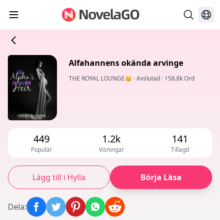
Alfahannens okända arvinge
THE ROYAL LOUNGE👑
·
Avslutad
·
158.8k Ord
449
1.2k
141
Populär
Visningar
Tillagd
Lägg till i Hylla
Börja Läsa
Dela
: