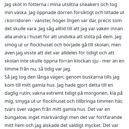
Jag sköt in fötterna i mina utslitna sneakers och tog
min väska. Jag öppnade dörren försiktigt och tittade ut
i korridoren - vänster, höger. Ingen var där, precis som
det skulle vara. Jag såg alltid till att jag var vaken innan
alla andra i huset för att undvika att stöta på dem. Jag
smög ut ur flockhuset och började gå till skolan, men
även jag visste att det var alldeles för tidigt och att
skolan inte skulle öppna förrän klockan sju - mer än en
timme från nu, så tidig var jag.
Så jag tog den långa vägen; genom buskarna tills jag
kom till mitt gamla hus. Jag hade gjort detta till en
daglig rutin; vakna extremt tidigt på morgonen, klä på
mig, smyga ut ur flockhuset och tillbringa timmen här,
tvärs över vägen från mitt gamla hus. Det var en
bungalow, inget märkvärdigt men det var fortfarande
mitt hem och jag älskade det väldigt mycket. Det var