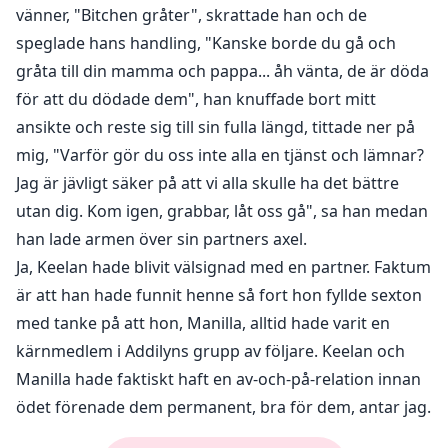
vänner, "Bitchen gråter", skrattade han och de
speglade hans handling, "Kanske borde du gå och
gråta till din mamma och pappa... åh vänta, de är döda
för att du dödade dem", han knuffade bort mitt
ansikte och reste sig till sin fulla längd, tittade ner på
mig, "Varför gör du oss inte alla en tjänst och lämnar?
Jag är jävligt säker på att vi alla skulle ha det bättre
utan dig. Kom igen, grabbar, låt oss gå", sa han medan
han lade armen över sin partners axel.
Ja, Keelan hade blivit välsignad med en partner. Faktum
är att han hade funnit henne så fort hon fyllde sexton
med tanke på att hon, Manilla, alltid hade varit en
kärnmedlem i Addilyns grupp av följare. Keelan och
Manilla hade faktiskt haft en av-och-på-relation innan
ödet förenade dem permanent, bra för dem, antar jag.