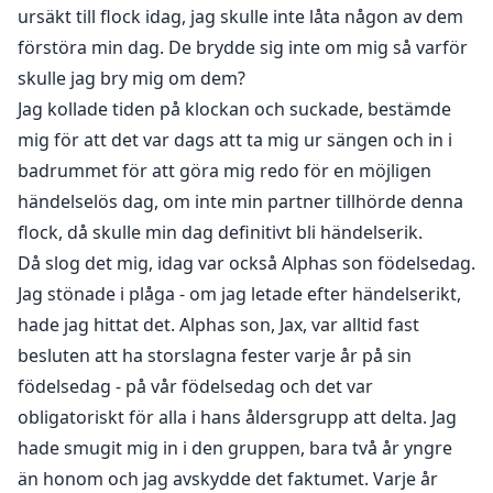
ursäkt till flock idag, jag skulle inte låta någon av dem
förstöra min dag. De brydde sig inte om mig så varför
skulle jag bry mig om dem?
Jag kollade tiden på klockan och suckade, bestämde
mig för att det var dags att ta mig ur sängen och in i
badrummet för att göra mig redo för en möjligen
händelselös dag, om inte min partner tillhörde denna
flock, då skulle min dag definitivt bli händelserik.
Då slog det mig, idag var också Alphas son födelsedag.
Jag stönade i plåga - om jag letade efter händelserikt,
hade jag hittat det. Alphas son, Jax, var alltid fast
besluten att ha storslagna fester varje år på sin
födelsedag - på vår födelsedag och det var
obligatoriskt för alla i hans åldersgrupp att delta. Jag
hade smugit mig in i den gruppen, bara två år yngre
än honom och jag avskydde det faktumet. Varje år