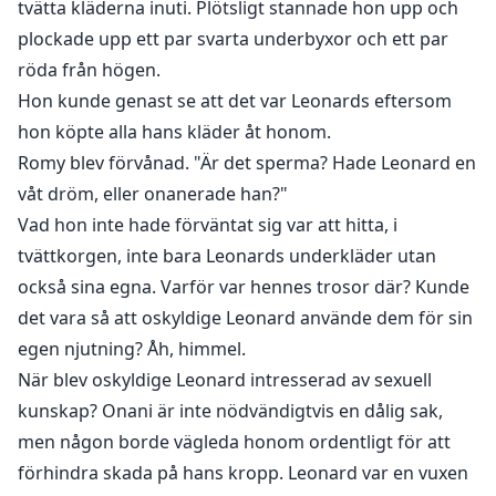
tvätta kläderna inuti. Plötsligt stannade hon upp och
plockade upp ett par svarta underbyxor och ett par
röda från högen.
Hon kunde genast se att det var Leonards eftersom
hon köpte alla hans kläder åt honom.
Romy blev förvånad. "Är det sperma? Hade Leonard en
våt dröm, eller onanerade han?"
Vad hon inte hade förväntat sig var att hitta, i
tvättkorgen, inte bara Leonards underkläder utan
också sina egna. Varför var hennes trosor där? Kunde
det vara så att oskyldige Leonard använde dem för sin
egen njutning? Åh, himmel.
När blev oskyldige Leonard intresserad av sexuell
kunskap? Onani är inte nödvändigtvis en dålig sak,
men någon borde vägleda honom ordentligt för att
förhindra skada på hans kropp. Leonard var en vuxen