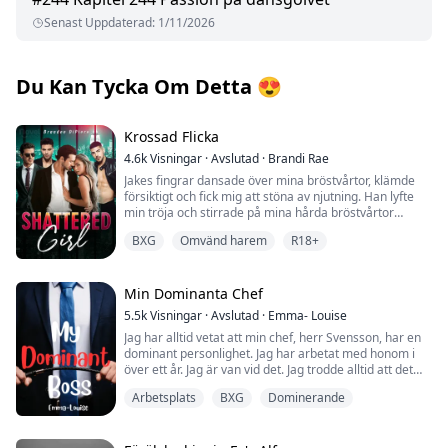
Senast Uppdaterad
:
1/11/2026
Du Kan Tycka Om Detta
😍
Krossad Flicka
4.6k
Visningar
·
Avslutad
·
Brandi Rae
Jakes fingrar dansade över mina bröstvårtor, klämde
försiktigt och fick mig att stöna av njutning. Han lyfte
min tröja och stirrade på mina hårda bröstvårtor
genom behån. Jag spände mig, och Jake satte sig upp
BXG
Omvänd harem
R18+
och flyttade sig bakåt på sängen, gav mig lite utrymme.
"Förlåt, älskling. Var det för mycket?" Jag kunde se oron
i hans ögon när jag tog ett djupt andetag.
Min Dominanta Chef
5.5k
Visningar
·
Avslutad
·
Emma- Louise
"Jag ville bara inte att du skulle se alla mina ärr,"
Jag har alltid vetat att min chef, herr Svensson, har en
viskade jag, kände mig skamsen över min märkta
dominant personlighet. Jag har arbetat med honom i
kropp.
över ett år. Jag är van vid det. Jag trodde alltid att det
bara var för affärerna eftersom han behövde vara så,
Arbetsplats
BXG
Dominerande
men jag lärde mig snart att det är mer än så.
Emmy Nichols är van vid att överleva. Hon överlevde
sin misshandlande far i flera år tills han slog henne så
Herr Svensson och jag har inte haft något annat än en
hårt att hon hamnade på sjukhus, och hennes far blev