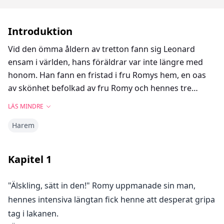
Introduktion
Vid den ömma åldern av tretton fann sig Leonard
ensam i världen, hans föräldrar var inte längre med
honom. Han fann en fristad i fru Romys hem, en oas
av skönhet befolkad av fru Romy och hennes tre
döttrar, alla med statylika figurer och generösa kurvor.
LÄS MINDRE
När Leonard blev äldre förblev han lyckligt ovetande
Harem
om de vuxnas intima dans. Men en ödesdiger kväll
råkade han bevittna sin moster och morbror i ett
privat ögonblick, vilket väckte en nyfikenhet inom
Kapitel
1
honom om de fysiska njutningarnas mysterier, och
ledde honom till att utforska dessa frestande
"Älskling, sätt in den!" Romy uppmanade sin man,
njutningar på egen hand.
hennes intensiva längtan fick henne att desperat gripa
tag i lakanen.
Nästa dag närmade sig fru Romy Leonard med en