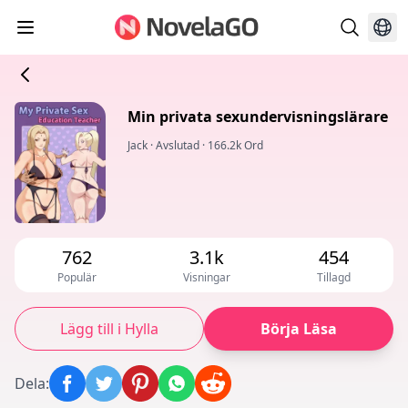
Min privata sexundervisningslärare
Jack
·
Avslutad
·
166.2k Ord
762
3.1k
454
Populär
Visningar
Tillagd
Lägg till i Hylla
Börja Läsa
Dela
: