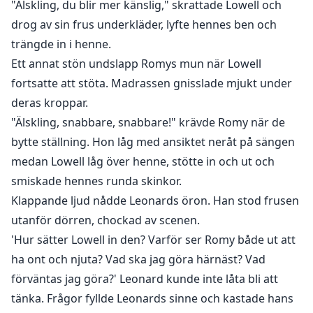
"Älskling, du blir mer känslig," skrattade Lowell och
allvarlig uppsyn och en oväntad proposition.
drog av sin frus underkläder, lyfte hennes ben och
"Leonard," började hon, "jag ska lära dig konsten att
trängde in i henne.
älska," ett uttalande som lämnade honom fullständigt
Ett annat stön undslapp Romys mun när Lowell
mållös. Denna privata lektion avbröts abrupt när
Scarlett, fru Romys dotter, stormade in. Med en
fortsatte att stöta. Madrassen gnisslade mjukt under
beslutsam blick i ögonen förklarade hon, "Jag tänker
deras kroppar.
vara med och bli Leonards instruktör i intimitetens
"Älskling, snabbare, snabbare!" krävde Romy när de
konst."
bytte ställning. Hon låg med ansiktet neråt på sängen
medan Lowell låg över henne, stötte in och ut och
smiskade hennes runda skinkor.
Klappande ljud nådde Leonards öron. Han stod frusen
utanför dörren, chockad av scenen.
'Hur sätter Lowell in den? Varför ser Romy både ut att
ha ont och njuta? Vad ska jag göra härnäst? Vad
förväntas jag göra?' Leonard kunde inte låta bli att
tänka. Frågor fyllde Leonards sinne och kastade hans