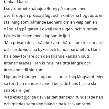
tankar i kaos.
I sovrummet knäböjde Romy på sängen med
överkroppen pressad lågt och skinkorna högt upp, en
ställning som påminde Leonard om en valp han en
gång såg på gatan. Lowell stötte igen, och rummet
fylldes återigen med klappande ljud.
'Min privata del är så obekvämt hård,' tänkte Leonard
och rörde vid sina byxor och kände hårdheten. Hans
hals blev torrare och den kliande känslan inuti
intensifierades. Han kunde inte titta längre och
återvände till sitt rum.
Liggande i sängen lugnade Leonard sig långsamt. Men
så fort han mindes scenen började hans hjärta slå
snabbare igen.
'Vad exakt gjorde de? Var det där sex?' funderade han
och mindes samtalen bland sina klasskamrater.