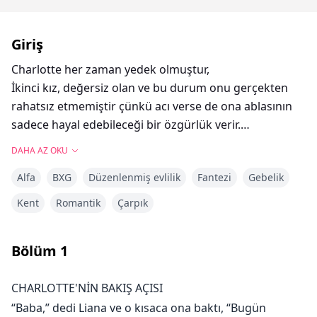
Giriş
Charlotte her zaman yedek olmuştur,
İkinci kız, değersiz olan ve bu durum onu gerçekten
rahatsız etmemiştir çünkü acı verse de ona ablasının
sadece hayal edebileceği bir özgürlük verir.
DAHA AZ OKU
Bu özgürlük, kötü şöhretli Alfa Hunter'a vaat
Alfa
BXG
Düzenlenmiş evlilik
Fantezi
Gebelik
edildiğinde elinden alınır.
Bunu yapmayacaktır; dışarıda bir eşinin olduğunu fark
Kent
Romantik
Çarpık
ettiğinde kaçmaya karar verir. Peki nereye kaçar?
Doğrudan eşinin kollarına.
Bölüm
1
Logan, bir eşe sahip olmayı hiç düşünmemiştir ama
CHARLOTTE'NİN BAKIŞ AÇISI
şimdi bir eşi olduğunda onu güvende tutmak için her
“Baba,” dedi Liana ve o kısaca ona baktı, “Bugün
şeyi yapacaktır. Kendi eşini elinde tutmak isteyen çılgın