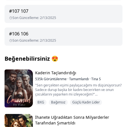
#
107
107
Son Güncelleme
:
2/13/2025
#
106
106
Son Güncelleme
:
2/13/2025
Beğenebilirsiniz
😍
Kaderin Taçlandırdığı
535k
Görüntülenme
·
Tamamlandı
·
Tina S
"Sen gerçekten eşimi paylaşacağımı mı düşünüyorsun?
Sadece durup başka bir kadını becerirken ve onun
çocuklarını yaparken mi izleyeceğim?"
"O sadece bir Üretici olurdu, sen Luna olurdun. Hamile
BXG
Bağımsız
Güçlü Kadın Lider
kaldıktan sonra ona bir daha dokunmazdım." Eşim
Leon'un çenesi sıkıldı.
Acı ve kırık bir kahkaha attım.
"İnanılmazsın. Senin reddini kabul etmeyi, böyle
İhanete Uğradıktan Sonra Milyarderler
yaşamaya tercih ederim."
Tarafından Şımartıldı