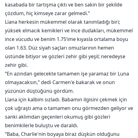
ve çok daha yaşlı bir Alfa ile savaşmak da dahil.
kasabada bir tartışma çıktı ve ben sakin bir şekilde
çözdüm, hiç kimseye zarar gelmedi.”
Liana herkesin mükemmel olarak tanımladığı biri;
yüksek elmacık kemikleri ve ince dudakları, mükemmel
ince vücudu ve benim 1.75’ime kıyasla ortalama boyu
olan 1.63. Düz siyah saçları omuzlarının hemen
üstünde bitiyor ve gözleri zehir gibi yeşil; neredeyse
zehir gibi.
“En azından gelecekte tamamen işe yaramaz bir Luna
olmayacaksın,” dedi Carmen'e bakarak ve onun
yüzünün düştüğünü gördüm.
Liana için kalbim sızladı. Babamın ilgisini çekmek için
çok uğraştı ama o tamamen onu görmezden geliyor ve
sanki aklımdan geçenleri okumuş gibi gözleri
benimkilerle buluştu ve daraldı.
“Baba, Charlie'nin boyaya biraz düşkün olduğunu