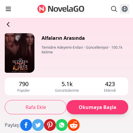
Alfaların Arasında
Temidire Adeyemi-Enilari
·
Güncelleniyor
·
100.1k
Kelime
790
5.1k
423
Popüler
Görüntülenme
Eklendi
Rafa Ekle
Okumaya Başla
Paylaş
: