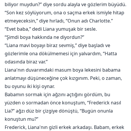
biliyor muydun?” diye sordu alayla ve gözlerim büyüdü.
“Son kez söylüyorum, ona o saçma erkek ismiyle hitap
etmeyeceksin,” diye hırladı, “Onun adı Charlotte.”
“Evet baba,” dedi Liana yumuşak bir sesle.
“Şimdi boya hakkında ne diyordun?”
“Liana mavi boyayı biraz sevmiş,” diye başladı ve
gözlerimle ona dökülmemesi için yalvardım, “Hatta
odasında biraz var.”
Liana'nın duvarımdaki masum boya lekesini babama
anlatmayı düşüneceğine çok kızgınım. Peki, o zaman,
bu oyunu iki kişi oynar.
Babamın sormak için ağzını açtığını gördüm, bu
yüzden o sormadan önce konuştum, “Frederick nasıl
Lia?” ağzı düz bir çizgiye dönüştü, “Bugün onunla
konuştun mu?”
Frederick, Liana'nın gizli erkek arkadaşı. Babam, erkek