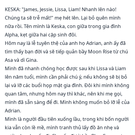
KESKA: "James, Jessie, Lissa, Liam! Nhanh lên nào!
Chúng ta sẽ trễ mất!" mẹ hét lên. Lại bỏ quên mình
nữa rồi. Tên mình là Keska, con giữa trong gia đình
Alpha, kẹt giữa hai cặp sinh đôi.
Hôm nay là lễ tuyên thệ của anh họ Adrian, anh ấy đã
tìm thấy bạn đời và sẽ tiếp quản bầy Moon Rise từ chú
Asa và dì Gina.
Mình đã nhanh chóng học được sau khi Lissa và Liam
lên năm tuổi, mình cần phải chú ý, nếu không sẽ bị bỏ
lại và lỡ các buổi họp mặt gia đình. Đôi khi mình không
quan tâm, nhưng hôm nay thì khác, nên khi mẹ gọi,
mình đã sẵn sàng để đi. Mình không muốn bỏ lỡ lễ của
Adrian.
Mình là người đầu tiên xuống lầu, trong khi bốn người
kia vẫn còn lề mề, mình tranh thủ lấy đồ ăn nhẹ và