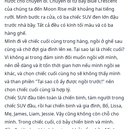
nước cho chuyến đi. Chuyến đi từ bầy Blue Crescent
của chúng ta đến Moon Rise mất khoảng hai tiếng
rưỡi. Mình bước ra cửa, có ba chiếc SUV đen lớn đậu
trước nhà bầy. Tất cả đều có kính tối màu và có ba
hàng ghế.
Mình đi về chiếc cuối cùng trong hàng, ngồi ở ghế sau
cùng và chờ đợi gia đình lên xe. Tại sao lại là chiếc cuối?
Vì không ai trong đám sinh đôi muốn ngồi với mình,
nên dễ dàng và ít tốn thời gian hơn nếu mình ngồi xe
khác, và chọn chiếc cuối cùng họ sẽ không thấy mình
và than phiền "Tại sao cô ấy được ngồi trước!" nên
chọn chiếc cuối cùng là hợp lý.
Chiếc SUV đầu tiên toàn là chiến binh, tám người trong
chiếc SUV đầu, rồi hai chiến binh và gia đình, Bố, Lissa,
Mẹ, James, Liam, Jessie. Vậy cũng không còn chỗ cho
mình. Trong chiếc cuối, có bảy chiến binh và mình.