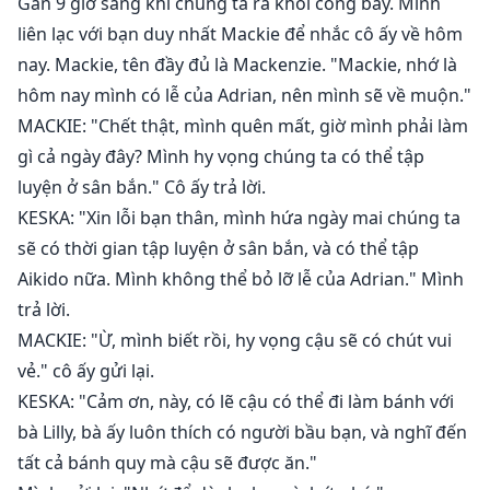
Gần 9 giờ sáng khi chúng ta ra khỏi cổng bầy. Mình
liên lạc với bạn duy nhất Mackie để nhắc cô ấy về hôm
nay. Mackie, tên đầy đủ là Mackenzie. "Mackie, nhớ là
hôm nay mình có lễ của Adrian, nên mình sẽ về muộn."
MACKIE: "Chết thật, mình quên mất, giờ mình phải làm
gì cả ngày đây? Mình hy vọng chúng ta có thể tập
luyện ở sân bắn." Cô ấy trả lời.
KESKA: "Xin lỗi bạn thân, mình hứa ngày mai chúng ta
sẽ có thời gian tập luyện ở sân bắn, và có thể tập
Aikido nữa. Mình không thể bỏ lỡ lễ của Adrian." Mình
trả lời.
MACKIE: "Ừ, mình biết rồi, hy vọng cậu sẽ có chút vui
vẻ." cô ấy gửi lại.
KESKA: "Cảm ơn, này, có lẽ cậu có thể đi làm bánh với
bà Lilly, bà ấy luôn thích có người bầu bạn, và nghĩ đến
tất cả bánh quy mà cậu sẽ được ăn."