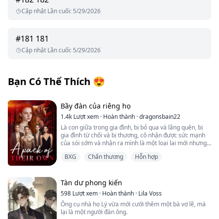
Cập nhật Lần cuối
:
5/29/2026
#
181
181
Cập nhật Lần cuối
:
5/29/2026
Bạn Có Thể Thích
😍
Bầy đàn của riêng họ
1.4k
Lượt xem
·
Hoàn thành
·
dragonsbain22
Là con giữa trong gia đình, bị bỏ qua và lãng quên, bị
gia đình từ chối và bị thương, cô nhận được sức mạnh
của sói sớm và nhận ra mình là một loại lai mới nhưng
không biết cách kiểm soát sức mạnh của mình. Cô rời
BXG
Chấn thương
Hỗn hợp
khỏi bầy cùng với người bạn thân và bà ngoại để đến
tộc của ông ngoại học cách kiểm soát sức mạnh và hiểu
rõ bản thân. Sau đó, cùng với bạn đời định mệnh, người
bạn thân, em trai của bạn đời định mệnh và bà ngoại,
Tàn dư phong kiến
họ bắt đầu xây dựng bầy của riêng mình.
598
Lượt xem
·
Hoàn thành
·
Lila Voss
Ông cụ nhà họ Lý vừa mới cưới thêm một bà vợ lẽ, mà
lại là một người đàn ông.