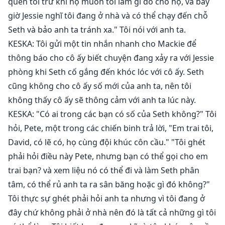
quên tôi trừ khi họ muốn tôi làm gì đó cho họ, và bây
giờ Jessie nghĩ tôi đang ở nhà và có thể chạy đến chỗ
Seth và bảo anh ta tránh xa." Tôi nói với anh ta.
KESKA: Tôi gửi một tin nhắn nhanh cho Mackie để
thông báo cho cô ấy biết chuyện đang xảy ra với Jessie
phòng khi Seth cố gắng đến khóc lóc với cô ấy. Seth
cũng không cho cô ấy số mới của anh ta, nên tôi
không thấy cô ấy sẽ thông cảm với anh ta lúc này.
KESKA: "Có ai trong các bạn có số của Seth không?" Tôi
hỏi, Pete, một trong các chiến binh trả lời, "Em trai tôi,
David, có lẽ có, họ cùng đội khúc côn cầu." "Tôi ghét
phải hỏi điều này Pete, nhưng bạn có thể gọi cho em
trai bạn? và xem liệu nó có thể đi và làm Seth phân
tâm, có thể rủ anh ta ra sân băng hoặc gì đó không?"
Tôi thực sự ghét phải hỏi anh ta nhưng vì tôi đang ở
đây chứ không phải ở nhà nên đó là tất cả những gì tôi