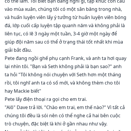
có thể làm. Tôi biết bạn đang nghĩ gì, tập khúc côn cầu
vào mùa xuân, chúng tôi có một sân băng trong nhà,
và huấn luyện viên lấy ý tưởng từ huấn luyện viên bóng
đá, lớp cuối cấp luyện tập quanh năm và không phải là
liên tục, có lẽ 3 ngày một tuần, 3-4 giờ một ngày để
giúp đội năm sau có thể ở trạng thái tốt nhất khi mùa
giải bắt đầu.
Pete đang ngồi ghế phụ cạnh Frank, và anh ta hơi quay
lại nhìn tôi. "Bạn và Seth không phải là bạn sao?" anh
ta hỏi "Tôi không nói chuyện với Seth hơn một tháng
rồi, tôi nghĩ anh ta có số mới, và không thèm cho tôi
hay Mackie biết"
Pete lấy điện thoại ra gọi cho em trai.
"Alô" Dave trả lời. "Chào em trai, em thế nào?" Vì tất cả
chúng tôi đều là sói nên có thể nghe cả hai bên cuộc
trò chuyện, đặc biệt là khi ở gần nhau như vậy.