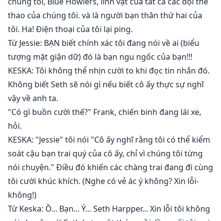
chúng tôi, Blue Howlers, linh vật của tất cả các đội thể
thao của chúng tôi. và là người bạn thân thứ hai của
tôi. Ha! Điện thoại của tôi lại ping.
Từ Jessie: BẠN biết chính xác tôi đang nói về ai (biểu
tượng mặt giận dữ) đó là bạn ngu ngốc của bạn!!!
KESKA: Tôi không thể nhịn cười to khi đọc tin nhắn đó.
Không biết Seth sẽ nói gì nếu biết cô ấy thực sự nghĩ
vậy về anh ta.
"Có gì buồn cười thế?" Frank, chiến binh đang lái xe,
hỏi.
KESKA: "Jessie" tôi nói "Cô ấy nghĩ rằng tôi có thể kiểm
soát cậu bạn trai quý của cô ấy, chỉ vì chúng tôi từng
nói chuyện." Điều đó khiến các chàng trai đang đi cùng
tôi cười khúc khích. (Nghe có vẻ ác ý không? Xin lỗi-
không!)
Từ Keska: Ồ... Bạn... Ý... Seth Harpper... Xin lỗi tôi không