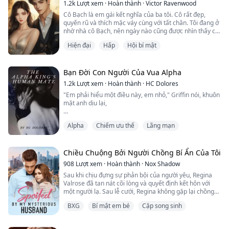
trước khi quá muộn không?
1.2k
Lượt xem
·
Hoàn thành
·
Victor Ravenwood
Cô Bạch là em gái kết nghĩa của ba tôi. Cô rất đẹp,
quyến rũ và thích mặc váy cùng với tất chân. Tôi đang ở
nhờ nhà cô Bạch, nên ngày nào cũng được nhìn thấy cô
ấy.
Hiện đại
Hấp
Hội bí mật
Bạn Đời Con Người Của Vua Alpha
1.2k
Lượt xem
·
Hoàn thành
·
HC Dolores
"Em phải hiểu một điều này, em nhỏ," Griffin nói, khuôn
mặt anh dịu lại,
"Anh đã chờ đợi em suốt chín năm. Gần một thập kỷ rồi
Alpha
Chiếm ưu thế
Lãng mạn
anh cảm thấy trống rỗng trong lòng. Có lúc anh tự hỏi
liệu em có tồn tại hay không, hay em đã chết rồi. Và rồi
anh tìm thấy em, ngay trong ngôi nhà của mình."
Chiều Chuộng Bởi Người Chồng Bí Ẩn Của Tôi
Anh dùng một tay vuốt má tôi, cảm giác râm ran lan tỏa
908
Lượt xem
·
Hoàn thành
·
Nox Shadow
khắp người.
Sau khi chịu đựng sự phản bội của người yêu, Regina
Valrose đã tan nát cõi lòng và quyết định kết hôn với
"Anh đã sống đủ lâu mà không có em và anh sẽ không
một người lạ. Sau lễ cưới, Regina không gặp lại chồng
để bất cứ điều gì chia cắt chúng ta. Không phải những
mình cho đến vài tháng sau, tại một buổi họp mặt công
con sói khác, không phải người cha say xỉn của anh,
BXG
Bí mật em bé
Cặp song sinh
ty, cô bị đồng nghiệp thách thức hôn bất kỳ người đàn
người đã cố gắng giữ mình suốt hai mươi năm qua,
ông nào có mặt. Khi Regina đang hoang mang suy nghĩ
không phải gia đình em – và thậm chí không phải chính
về tình huống của mình, cánh cửa phòng bật mở và
em."