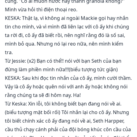
cùng. "Có ai muốn nước hay thanh granola không?"
Mình vừa hỏi thì điện thoại reo.
KESKA: Thật lạ, vì không ai ngoài Mackie gọi hay nhắn
tin cho mình, và vì mình đã liên lạc với cô ấy khi chúng
ta rời đi, cô ấy đã biết rồi, nên nghĩ rằng đó là số sai,
mình bỏ qua. Nhưng nó lại reo nữa, nên mình kiểm
tra.
Từ Jessie: (x2) Bạn có thể!! nói với bạn Seth của bạn
đừng làm phiền mình nữa!!!(biểu tượng tức giận)
KESKA: Sau khi đọc tin nhắn của cô ấy, mình cười thầm.
Vậy là cô ấy hoặc quên nói với anh ấy hoặc không nói
rằng chúng ta sẽ đi hôm nay. Ha!
Từ Keska: Xin lỗi, tôi không biết bạn đang nói về ai.
(biểu tượng mặt bối rối) Tôi nhắn lại cho cô ấy. Nhưng
tôi biết chính xác cô ấy đang nói về ai, Seth Harpper,
cầu thủ chạy cánh phải của đội bóng khúc côn cầu của