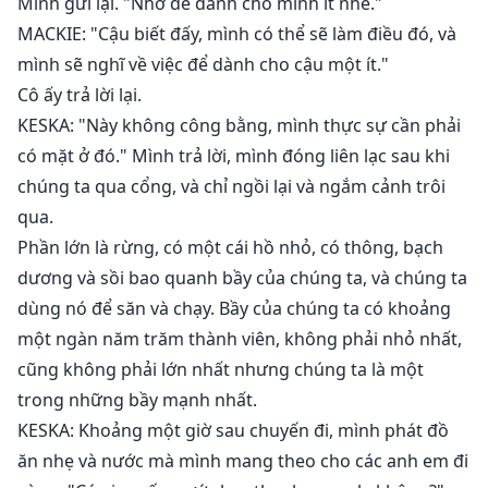
Mình gửi lại. "Nhớ để dành cho mình ít nhé."
MACKIE: "Cậu biết đấy, mình có thể sẽ làm điều đó, và
mình sẽ nghĩ về việc để dành cho cậu một ít."
Cô ấy trả lời lại.
KESKA: "Này không công bằng, mình thực sự cần phải
có mặt ở đó." Mình trả lời, mình đóng liên lạc sau khi
chúng ta qua cổng, và chỉ ngồi lại và ngắm cảnh trôi
qua.
Phần lớn là rừng, có một cái hồ nhỏ, có thông, bạch
dương và sồi bao quanh bầy của chúng ta, và chúng ta
dùng nó để săn và chạy. Bầy của chúng ta có khoảng
một ngàn năm trăm thành viên, không phải nhỏ nhất,
cũng không phải lớn nhất nhưng chúng ta là một
trong những bầy mạnh nhất.
KESKA: Khoảng một giờ sau chuyến đi, mình phát đồ
ăn nhẹ và nước mà mình mang theo cho các anh em đi