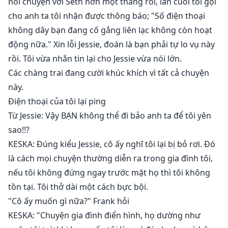
nói chuyện với Seth hơn một tháng rồi, lần cuối tôi gọi
cho anh ta tôi nhận được thông báo; "Số điện thoại
không dây bạn đang cố gắng liên lạc không còn hoạt
động nữa." Xin lỗi Jessie, đoán là bạn phải tự lo vụ này
rồi. Tôi vừa nhắn tin lại cho Jessie vừa nói lớn.
Các chàng trai đang cười khúc khích vì tất cả chuyện
này.
Điện thoại của tôi lại ping
Từ Jessie: Vậy BẠN không thể đi bảo anh ta để tôi yên
sao!!?
KESKA: Đúng kiểu Jessie, cô ấy nghĩ tôi lại bị bỏ rơi. Đó
là cách mọi chuyện thường diễn ra trong gia đình tôi,
nếu tôi không đứng ngay trước mặt họ thì tôi không
tồn tại. Tôi thở dài một cách bực bội.
"Cô ấy muốn gì nữa?" Frank hỏi
KESKA: "Chuyện gia đình điển hình, họ dường như