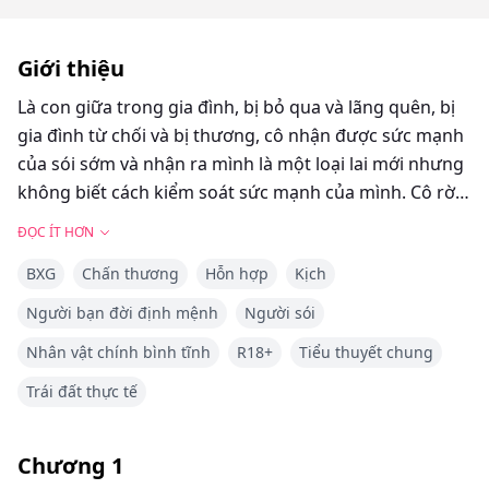
Giới thiệu
Là con giữa trong gia đình, bị bỏ qua và lãng quên, bị
gia đình từ chối và bị thương, cô nhận được sức mạnh
của sói sớm và nhận ra mình là một loại lai mới nhưng
không biết cách kiểm soát sức mạnh của mình. Cô rời
khỏi bầy cùng với người bạn thân và bà ngoại để đến
ĐỌC ÍT HƠN
tộc của ông ngoại học cách kiểm soát sức mạnh và
BXG
Chấn thương
Hỗn hợp
Kịch
hiểu rõ bản thân. Sau đó, cùng với bạn đời định mệnh,
người bạn thân, em trai của bạn đời định mệnh và bà
Người bạn đời định mệnh
Người sói
ngoại, họ bắt đầu xây dựng bầy của riêng mình.
Nhân vật chính bình tĩnh
R18+
Tiểu thuyết chung
Trái đất thực tế
Chương
1