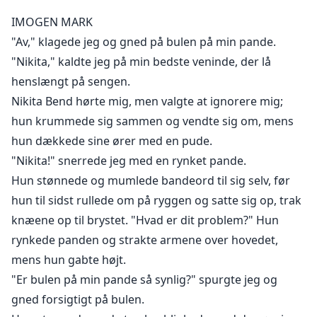
især ikke for en mand, der tror, han kan kontrollere
IMOGEN MARK
hendes hver bevægelse.
"Av," klagede jeg og gned på bulen på min pande.
"Nikita," kaldte jeg på min bedste veninde, der lå
Efterhånden som deres arbejdsforhold skifter fra
henslængt på sengen.
fjendtlige sammenstød til stjålne blikke og ubestridelig
Nikita Bend hørte mig, men valgte at ignorere mig;
spænding, finder Imogen sig fanget mellem sin
stolthed og den uventede tiltrækning til en mand, hun
hun krummede sig sammen og vendte sig om, mens
engang foragtede. Men Hames har sine egne planer,
hun dækkede sine ører med en pude.
og han er fast besluttet på at forme deres skæbner
"Nikita!" snerrede jeg med en rynket pande.
sammen—uanset forhindringerne.
Hun stønnede og mumlede bandeord til sig selv, før
hun til sidst rullede om på ryggen og satte sig op, trak
Vil Imogen overgive sig til den brændende kemi
knæene op til brystet. "Hvad er dit problem?" Hun
mellem dem, eller vil Hames' ubønhørlige ønske om at
rynkede panden og strakte armene over hovedet,
besidde hende skubbe hende væk for altid?
mens hun gabte højt.
"Er bulen på min pande så synlig?" spurgte jeg og
gned forsigtigt på bulen.