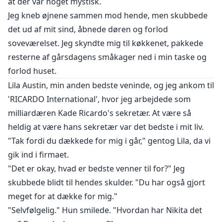
at der var noget mystisk.
Jeg kneb øjnene sammen mod hende, men skubbede
det ud af mit sind, åbnede døren og forlod
soveværelset. Jeg skyndte mig til køkkenet, pakkede
resterne af gårsdagens småkager ned i min taske og
forlod huset.
Lila Austin, min anden bedste veninde, og jeg ankom til
'RICARDO International', hvor jeg arbejdede som
milliardæren Kade Ricardo's sekretær. At være så
heldig at være hans sekretær var det bedste i mit liv.
"Tak fordi du dækkede for mig i går," gentog Lila, da vi
gik ind i firmaet.
"Det er okay, hvad er bedste venner til for?" Jeg
skubbede blidt til hendes skulder. "Du har også gjort
meget for at dække for mig."
"Selvfølgelig." Hun smilede. "Hvordan har Nikita det