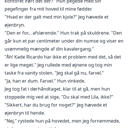
kontoret iført det der?" Hun pegede med sin
pegefinger fra mit hoved til mine fødder.
"Hvad er der galt med min kjole?" Jeg hævede et
øjenbryn.
"Den er for... afslørende." Hun trak på skuldrene. "Den
går kun et par centimeter under din numse og viser en
usømmelig mængde af din kavalergang."
"Åh! Kade Ricardo har ikke et problem med det, så det
er lige meget." Jeg rullede med øjnene og tog min
taske fra vanity stolen. "Jeg skal gå nu, farvel."
"Ja, han er dum. Farvel." Hun vinkede.
Jeg tog fat i dørhåndtaget, klar til at gå, men hun
stoppede mig ved at sige, "Du skal med Lila, ikke?"
"Sikkert, har du brug for noget?" Jeg hævede et
øjenbryn til hende.
"Nej," rystede hun på hovedet, men jeg fornemmede,