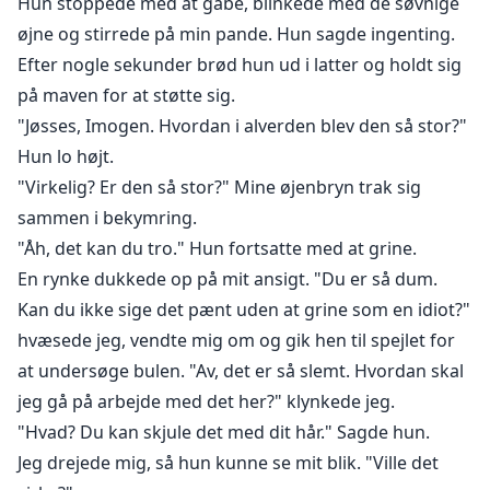
Hun stoppede med at gabe, blinkede med de søvnige
øjne og stirrede på min pande. Hun sagde ingenting.
Efter nogle sekunder brød hun ud i latter og holdt sig
på maven for at støtte sig.
"Jøsses, Imogen. Hvordan i alverden blev den så stor?"
Hun lo højt.
"Virkelig? Er den så stor?" Mine øjenbryn trak sig
sammen i bekymring.
"Åh, det kan du tro." Hun fortsatte med at grine.
En rynke dukkede op på mit ansigt. "Du er så dum.
Kan du ikke sige det pænt uden at grine som en idiot?"
hvæsede jeg, vendte mig om og gik hen til spejlet for
at undersøge bulen. "Av, det er så slemt. Hvordan skal
jeg gå på arbejde med det her?" klynkede jeg.
"Hvad? Du kan skjule det med dit hår." Sagde hun.
Jeg drejede mig, så hun kunne se mit blik. "Ville det