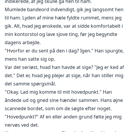
indikerede, at jeg skulle gå hen til ham.
Mumlede bandeord indvendigt, gik jeg langsomt hen
til ham. Lyden af mine hæle fyldte rummet, mens jeg
gik. Alt, hvad jeg ønskede, var at sidde komfortabelt i
min kontorstol og lave sjove ting, før jeg begyndte
dagens arbejde.
"Hvorfor er du sent på den i dag? Igen." Han spurgte,
mens han satte sig op.
Var det seriøst, hvad han havde at sige? "Jeg er ked af
det." Det er, hvad jeg plejer at sige, når han stiller mig
det samme spørgsmål.
"Okay. Lad mig komme til mit hovedpunkt." Han
åndede ud og gned sine hænder sammen. Hans øjne
scannede bordet, som om de søgte efter noget.
"Hovedpunkt?" Af en eller anden grund følte jeg mig
nervøs ved det.