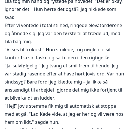
Lila tog min hånd og rystede på hovedet. "Det er okay,
ignorer det." Hun hørte det også?! Jeg nikkede som
svar.
Efter vi ventede i total stilhed, ringede elevatordørene
og åbnede sig. Jeg var den første til at træde ud, med
Lila bag mig.
"Vi ses til frokost." Hun smilede, tog nøglen til sit
kontor fra sin taske og satte den i den rigtige lås.
"Ja, selvfølgelig." Jeg tvang et smil frem til hende. Jeg
var stadig rasende efter at have hørt Jovis ord. Var hun
sindssyg? Bare fordi jeg klædte mig – ja, ikke så
anstændigt til arbejdet, gjorde det mig ikke fortjent til
at blive kaldt en ludder.
"Hej!" Jovis stemme fik mig til automatisk at stoppe
med at gå. "Lad Kade vide, at jeg er her og vil være hos
ham om lidt." sagde hun.