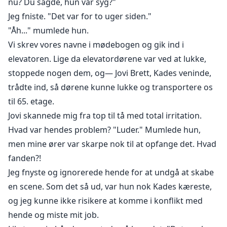
nu? Du sagde, hun var syg?"
Jeg fniste. "Det var for to uger siden."
"Åh..." mumlede hun.
Vi skrev vores navne i mødebogen og gik ind i
elevatoren. Lige da elevatordørene var ved at lukke,
stoppede nogen dem, og— Jovi Brett, Kades veninde,
trådte ind, så dørene kunne lukke og transportere os
til 65. etage.
Jovi skannede mig fra top til tå med total irritation.
Hvad var hendes problem? "Luder." Mumlede hun,
men mine ører var skarpe nok til at opfange det. Hvad
fanden?!
Jeg fnyste og ignorerede hende for at undgå at skabe
en scene. Som det så ud, var hun nok Kades kæreste,
og jeg kunne ikke risikere at komme i konflikt med
hende og miste mit job.