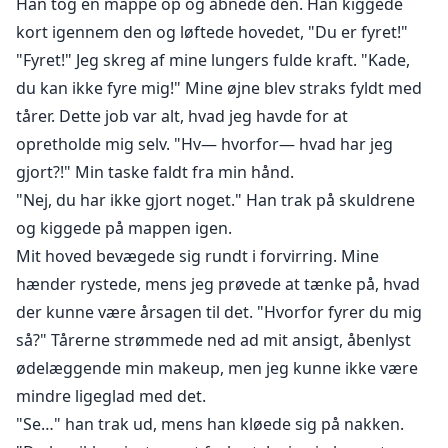
Han tog en mappe op og åbnede den. Han kiggede
kort igennem den og løftede hovedet, "Du er fyret!"
"Fyret!" Jeg skreg af mine lungers fulde kraft. "Kade,
du kan ikke fyre mig!" Mine øjne blev straks fyldt med
tårer. Dette job var alt, hvad jeg havde for at
opretholde mig selv. "Hv— hvorfor— hvad har jeg
gjort?!" Min taske faldt fra min hånd.
"Nej, du har ikke gjort noget." Han trak på skuldrene
og kiggede på mappen igen.
Mit hoved bevægede sig rundt i forvirring. Mine
hænder rystede, mens jeg prøvede at tænke på, hvad
der kunne være årsagen til det. "Hvorfor fyrer du mig
så?" Tårerne strømmede ned ad mit ansigt, åbenlyst
ødelæggende min makeup, men jeg kunne ikke være
mindre ligeglad med det.
"Se…" han trak ud, mens han kløede sig på nakken.