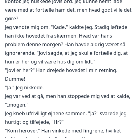
kontor. Jeg huskede Jovis ord. Jeg kunne nemt lade
være med at fortælle ham det, men hvad godt ville det
gøre?
Jeg vendte mig om. "Kade," kaldte jeg. Stadig løftede
han ikke hovedet fra skærmen. Hvad var hans
problem denne morgen? Han havde aldrig været så
ignorerende. "Jovi sagde, at jeg skulle fortælle dig, at
hun er her og vil være hos dig om lidt."
"Jovi er her?" Han drejede hovedet i min retning.
Dumme!
"Ja." Jeg nikkede.
Jeg var ved at gå, men han stoppede mig ved at kalde,
"Imogen,"
Jeg kneb ufrivilligt øjnene sammen. "Ja?" svarede jeg
hurtigt og tilføjede, "Hr?"
"Kom herover." Han vinkede med fingrene, hvilket