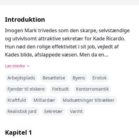
Introduktion
Imogen Mark trivedes som den skarpe, selvstændige
og utvivlsomt attraktive sekretær for Kade Ricardo.
Hun nød den rolige effektivitet i sit job, vejledt af
Kades blide, afslappede væsen. Men da en
omstrukturering i firmaet tvinger hende til at arbejde
Læs mindre
under Hames Hendrix, bliver hendes verden vendt på
Arbejdsplads
Besættelse
Byens
Erotisk
hovedet. Hames, en kold og berygtet hensynsløs
millionær, er alt det, Kade ikke er—kontrollerende,
Fjender til elskere
Forbudt
Kontorromantik
intens og uden undskyldninger krævende.
Kraftfuld
Milliardær
Modsætninger tiltrækker
Deres første møder er ophedede, og Hames gør det
Realistisk jord
Sekretær
Varmt
klart: han er ikke interesseret i at få venner, kun i at
have en sekretær, der strengt adlyder hans regler.
Kapitel
1
Imogen har dog ingen intentioner om at give efter,