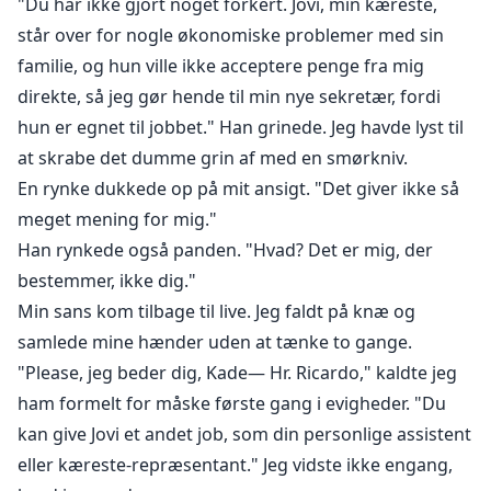
"Du har ikke gjort noget forkert. Jovi, min kæreste,
står over for nogle økonomiske problemer med sin
familie, og hun ville ikke acceptere penge fra mig
direkte, så jeg gør hende til min nye sekretær, fordi
hun er egnet til jobbet." Han grinede. Jeg havde lyst til
at skrabe det dumme grin af med en smørkniv.
En rynke dukkede op på mit ansigt. "Det giver ikke så
meget mening for mig."
Han rynkede også panden. "Hvad? Det er mig, der
bestemmer, ikke dig."
Min sans kom tilbage til live. Jeg faldt på knæ og
samlede mine hænder uden at tænke to gange.
"Please, jeg beder dig, Kade— Hr. Ricardo," kaldte jeg
ham formelt for måske første gang i evigheder. "Du
kan give Jovi et andet job, som din personlige assistent
eller kæreste-repræsentant." Jeg vidste ikke engang,