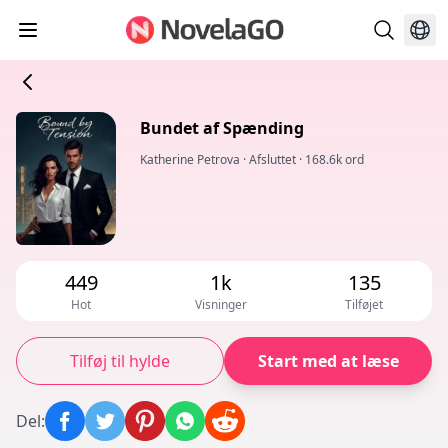
Bundet af Spænding
Katherine Petrova
·
Afsluttet
·
168.6k ord
449
1k
135
Hot
Visninger
Tilføjet
Tilføj til hylde
Start med at læse
Del
: