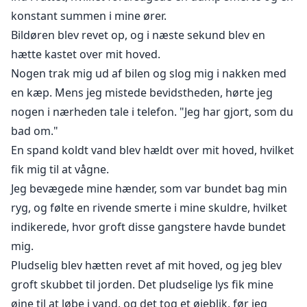
konstant summen i mine ører.
Bildøren blev revet op, og i næste sekund blev en
hætte kastet over mit hoved.
Nogen trak mig ud af bilen og slog mig i nakken med
en kæp. Mens jeg mistede bevidstheden, hørte jeg
nogen i nærheden tale i telefon. "Jeg har gjort, som du
bad om."
En spand koldt vand blev hældt over mit hoved, hvilket
fik mig til at vågne.
Jeg bevægede mine hænder, som var bundet bag min
ryg, og følte en rivende smerte i mine skuldre, hvilket
indikerede, hvor groft disse gangstere havde bundet
mig.
Pludselig blev hætten revet af mit hoved, og jeg blev
groft skubbet til jorden. Det pludselige lys fik mine
øjne til at løbe i vand, og det tog et øjeblik, før jeg