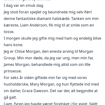
uansvarlige far og onde stedmor.
I dag var en smuk dag.
Med hans støtte rejser jeg mig fra en kæmpende
Jeg stod foran spejlet og beundrede mig selv iført
danser til en verdenskendt kunstner.
denne fantastiske diamant halskæde. Tanken om min
Da min eksforlovede forsøger at vinde mig tilbage,
kæreste, Liam Anderson, fik mig til at smile som en
møder han et chokerende syn: Dominic frier offentligt!
tosse.
"Chloe, du har elsket mig så længe..." begynder han.
I morgen skulle jeg gifte mig med ham og endelig blive
Jeg ignorerer ham, kysser Dominic dybt og svarer, "Jeg
hans kone.
var blind før, valgte den forkerte mand, men nu har jeg
Jeg er Chloe Morgan, den eneste arving til Morgan
min sande kærlighed. Hold dig væk; min mand kunne
Group. Min mor døde, da jeg var ung, men min far,
finde på at sparke din røv."
Kontinuerligt opdateret, med 2 kapitler tilføjet dagligt.
James Morgan, behandlede mig altid som sin lille
prinsesse.
For seks år siden giftede min far sig med vores
husholderske, Mary Morgan, og hun flyttede ind med
sin datter, Grace Dawson. Det var der, alt begyndte at
gå galt.
Liam, fyren jeg havde været forelsket i for evigt, faldt