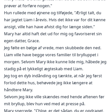
prøver at forføre nogen."
Hun rullede med øjnene og tilføjede, "Ærligt talt, du
har jagtet Liam i årevis. Hvis det ikke var for dit kønne
ansigt, ville han have afvist dig for længe siden."
Mary har altid haft det ud for mig og favoriseret sin
egen datter, Grace.
Jeg følte en bølge af vrede, men skubbede den ned.
Liam ville have begge vores familier til brylluppet i
morgen. Selvom Mary ikke kunne lide mig, håbede jeg
stadig på et lykkeligt ægteskab med Liam.
Jeg tog en dyb indånding og tænkte, at når jeg først
forlod dette hus, behøvede jeg ikke længere at
håndtere Mary.
Selvom jeg ikke ville skændes med hende aftenen før
mit bryllup, blev hun ved med at presse på.
Mary snerrede, "Chloe, er det sådan, du er opdraget,