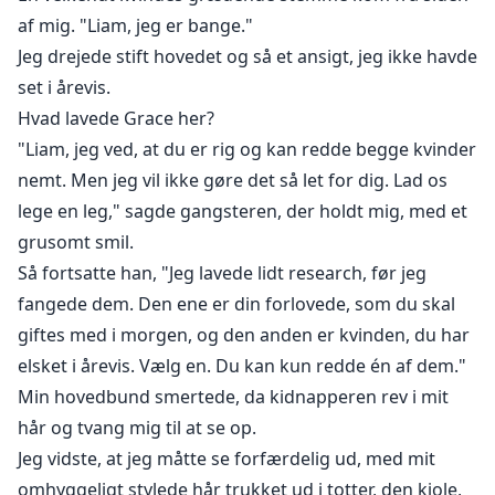
af mig. "Liam, jeg er bange."
Jeg drejede stift hovedet og så et ansigt, jeg ikke havde
set i årevis.
Hvad lavede Grace her?
"Liam, jeg ved, at du er rig og kan redde begge kvinder
nemt. Men jeg vil ikke gøre det så let for dig. Lad os
lege en leg," sagde gangsteren, der holdt mig, med et
grusomt smil.
Så fortsatte han, "Jeg lavede lidt research, før jeg
fangede dem. Den ene er din forlovede, som du skal
giftes med i morgen, og den anden er kvinden, du har
elsket i årevis. Vælg en. Du kan kun redde én af dem."
Min hovedbund smertede, da kidnapperen rev i mit
hår og tvang mig til at se op.
Jeg vidste, at jeg måtte se forfærdelig ud, med mit
omhyggeligt stylede hår trukket ud i totter, den kjole,