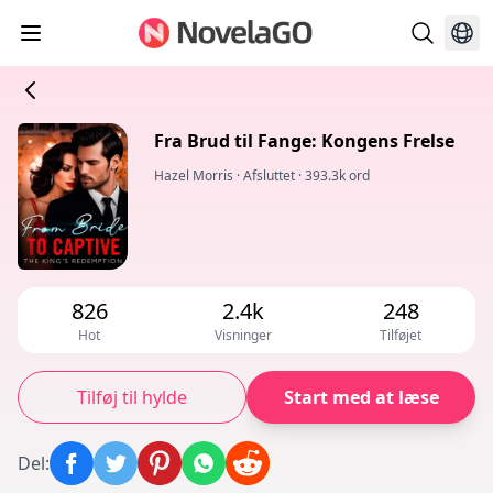
Fra Brud til Fange: Kongens Frelse
Hazel Morris
·
Afsluttet
·
393.3k ord
826
2.4k
248
Hot
Visninger
Tilføjet
Tilføj til hylde
Start med at læse
Del
: