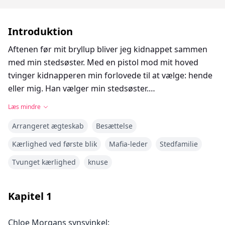
Introduktion
Aftenen før mit bryllup bliver jeg kidnappet sammen
med min stedsøster. Med en pistol mod mit hoved
tvinger kidnapperen min forlovede til at vælge: hende
eller mig. Han vælger min stedsøster.
Forladt af min familie og frataget alt, står jeg tilbage
Læs mindre
med ingenting.
Arrangeret ægteskab
Besættelse
Men så redder Dominic Voss, den koldblodige leder af
en mørk organisation, mig. "Jeg faldt for dig ved første
Kærlighed ved første blik
Mafia-leder
Stedfamilie
blik," erklærer han. "Bliv min kvinde, og jeg vil hjælpe
Tvunget kærlighed
knuse
dig med at få hævn." Uden andre muligheder siger jeg
ja.
Uventet behandler Dominic mig som sin eneste ene,
Kapitel
1
overøser mig med kærlighed og hengivenhed. Han
konfronterer mine familieproblemer og straffer min
Chloe Morgans synsvinkel: