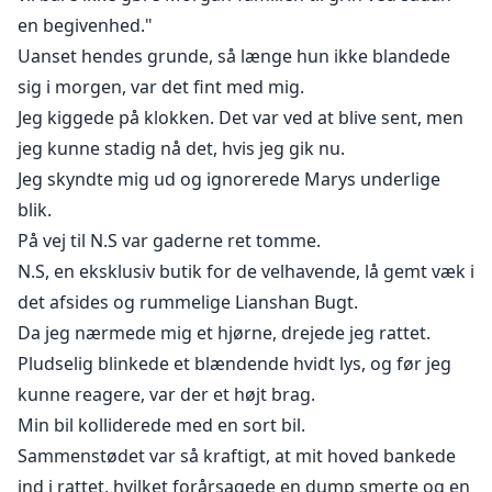
en begivenhed."
Uanset hendes grunde, så længe hun ikke blandede
sig i morgen, var det fint med mig.
Jeg kiggede på klokken. Det var ved at blive sent, men
jeg kunne stadig nå det, hvis jeg gik nu.
Jeg skyndte mig ud og ignorerede Marys underlige
blik.
På vej til N.S var gaderne ret tomme.
N.S, en eksklusiv butik for de velhavende, lå gemt væk i
det afsides og rummelige Lianshan Bugt.
Da jeg nærmede mig et hjørne, drejede jeg rattet.
Pludselig blinkede et blændende hvidt lys, og før jeg
kunne reagere, var der et højt brag.
Min bil kolliderede med en sort bil.
Sammenstødet var så kraftigt, at mit hoved bankede
ind i rattet, hvilket forårsagede en dump smerte og en