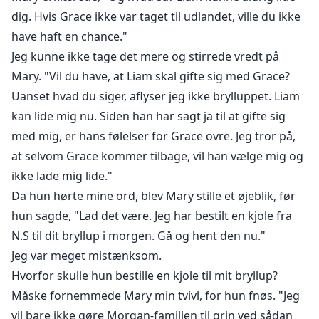
dig. Hvis Grace ikke var taget til udlandet, ville du ikke
have haft en chance."
Jeg kunne ikke tage det mere og stirrede vredt på
Mary. "Vil du have, at Liam skal gifte sig med Grace?
Uanset hvad du siger, aflyser jeg ikke brylluppet. Liam
kan lide mig nu. Siden han har sagt ja til at gifte sig
med mig, er hans følelser for Grace ovre. Jeg tror på,
at selvom Grace kommer tilbage, vil han vælge mig og
ikke lade mig lide."
Da hun hørte mine ord, blev Mary stille et øjeblik, før
hun sagde, "Lad det være. Jeg har bestilt en kjole fra
N.S til dit bryllup i morgen. Gå og hent den nu."
Jeg var meget mistænksom.
Hvorfor skulle hun bestille en kjole til mit bryllup?
Måske fornemmede Mary min tvivl, for hun fnøs. "Jeg
vil bare ikke gøre Morgan-familien til grin ved sådan