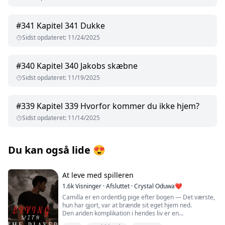
#
341
Kapitel 341 Dukke
Sidst opdateret
:
11/24/2025
#
340
Kapitel 340 Jakobs skæbne
Sidst opdateret
:
11/19/2025
#
339
Kapitel 339 Hvorfor kommer du ikke hjem?
Sidst opdateret
:
11/14/2025
Du kan også lide
😍
At leve med spilleren
1.6k
Visninger
·
Afsluttet
·
Crystal Oduwa❤️
Camilla er en ordentlig pige efter bogen — Det værste,
hun har gjort, var at brænde sit eget hjem ned.
Den anden komplikation i hendes liv er en
hemmelighed, der involverer Dylan Emerton.