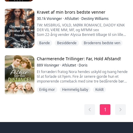
lidenskabelige møder.
Kravet af min brors bedste venner
30.1k
Visninger
·
Afsluttet
·
Destiny Williams
TW: MISBRUG, VOLD, MØRK ROMANCE, DADDY KINK
DER VIL VÆRE MM, MF, og MFMM sex
Som 22-årig vender Alyssa Bennett tilbage til sin lille
hjemby, flygtende fra sin voldelige mand med deres
Bande
Besiddende
Broderens bedste ven
syv måneder gamle datter, Zuri. Ude af stand til at
kontakte sin bror, vender hun sig modvilligt til hans
røvhuls bedste venner for hjælp - på trods af deres
historie med at plage hende. King, håndhæveren i
Charmerende Trillinger: Far, Hold Afstand!
hendes br...
889
Visninger
·
Afsluttet
·
Doris
Et forræderi fratog Nora hendes uskyld og tvang hende
til at forlade sit hjem. Fire år senere gjorde hun et
imponerende comeback med sine tre bedårende børn
på slæb og reddede en flot mand.
Enlig mor
Hemmelig baby
Koldt
Først, da han stod over for lægen, der hjalp ham med at
rense sin krop, bed manden tænderne sammen og
knurrede: "Kend din plads og hav ingen upassende
tanker om mig. Jeg vil aldrig falde for en enlig mor!"
1
Med ...