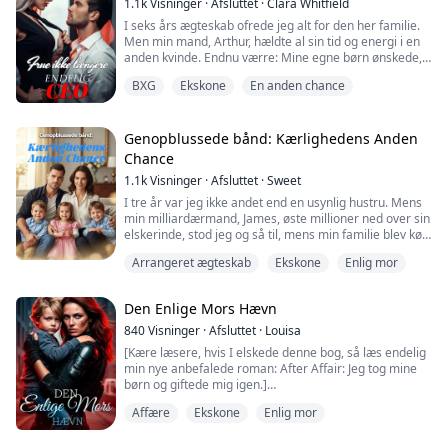
1.1k
Visninger
·
Afsluttet
·
Clara Whitfield
I seks års ægteskab ofrede jeg alt for den her familie.
Men min mand, Arthur, hældte al sin tid og energi i en
anden kvinde. Endnu værre: Mine egne børn ønskede,
at hans elskerinde skulle være deres mor.
BXG
Ekskone
En anden chance
Da det gik op for mig, at jeg var blevet skubbet helt ud
på et sidespor—at jeg faktisk stod alene i det her hus—
var der noget, der ændrede sig.
Genopblussede bånd: Kærlighedens Anden
Chance
Mit blik faldt på min mors Nobelprismedalje, og ...
1.1k
Visninger
·
Afsluttet
·
Sweet
I tre år var jeg ikke andet end en usynlig hustru. Mens
min milliardærmand, James, øste millioner ned over sin
elskerinde, stod jeg og så til, mens min familie blev kørt
i sænk.
Arrangeret ægteskab
Ekskone
Enlig mor
Sønderknust lagde jeg de underskrevne
skilsmissepapirer og flygtede. Men det ultimative
Den Enlige Mors Hævn
mareridt ventede på et fremmed hospital: Lægerne
fortalte mig, at min nyfødte datter var død under
840
Visninger
·
Afsluttet
·
Louisa
fødslen. Hele min verden slukkede....
[Kære læsere, hvis I elskede denne bog, så læs endelig
min nye anbefalede roman: After Affair: Jeg tog mine
børn og giftede mig igen.]
Affære
Ekskone
Enlig mor
»Lisbeth, du skal altså hellere gå med til den skilsmisse
i en fart! Ellers lægger jeg de her billeder ud, så alle