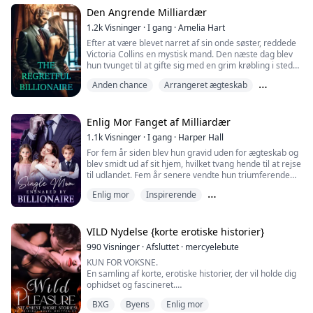
dine fans kan se, hvordan deres elskede stjerne med
millioner af følgere engang blev antastet af en gammel
Den Angrende Milliardær
stodder!«
1.2k
Visninger
·
I gang
·
Amelia Hart
Efter at være blevet narret af sin onde søster, reddede
»Hvad?« Lisbeth Whitaker så op,...
Victoria Collins en mystisk mand. Den næste dag blev
hun tvunget til at gifte sig med en grim krøbling i stedet
for sin yngre søster. Uventet viste den rygtespundne
Anden chance
Arrangeret ægteskab
grimme mand sig at være både smuk og adelig og var
den mand, Victoria havde reddet. Dog tilbød han at
Enlig mor
bruge hundrede milliarder kroner i bytte for deres
skilsmisse efter hundrede ...
Enlig Mor Fanget af Milliardær
1.1k
Visninger
·
I gang
·
Harper Hall
For fem år siden blev hun gravid uden for ægteskab og
blev smidt ud af sit hjem, hvilket tvang hende til at rejse
til udlandet. Fem år senere vendte hun triumferende
tilbage med sine tre børn. Hun anede ikke, at hendes
Enlig mor
Inspirerende
børn var endnu skarpere end hende; de fandt deres
biologiske far og narrede ham til at komme hjem.
Kærlighed efter ægteskab
"Mor, vi har taget far med hjem!" udbrød de tre små.
Hr. Hall, der stirrede på de ...
VILD Nydelse {korte erotiske historier}
990
Visninger
·
Afsluttet
·
mercyelebute
KUN FOR VOKSNE.
En samling af korte, erotiske historier, der vil holde dig
ophidset og fascineret.
Det er en provokerende roman, der skubber
BXG
Byens
Enlig mor
grænserne med sine forbudte lyster og vilde,