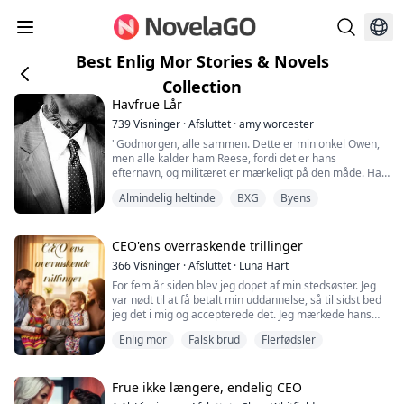
Best Enlig Mor Stories & Novels
Collection
Havfrue Lår
739
Visninger
·
Afsluttet
·
amy worcester
"Godmorgen, alle sammen. Dette er min onkel Owen,
men alle kalder ham Reese, fordi det er hans
efternavn, og militæret er mærkeligt på den måde. Han
kan godt lide fyldige piger og vild sex."
Almindelig heltinde
BXG
Byens
Treogfyrreårige Helen er nydivorceret og prøver at
finde sig selv. For første gang i sit liv er hun ikke under
CEO'ens overraskende trillinger
en mands kontrol. Med en fraværende far, en voldelig
366
Visninger
·
Afsluttet
·
Luna Hart
stedbror og en man...
For fem år siden blev jeg dopet af min stedsøster. Jeg
var nødt til at få betalt min uddannelse, så til sidst bed
jeg det i mig og accepterede det. Jeg mærkede hans
brændende ånde mod mit øre, hans ru fingre stryge
Enlig mor
Falsk brud
Flerfødsler
langs indersiden af mine lår og tænde en følelsesløs,
elektrisk smerte i mig. Hans hårde pik pressede mod
min drivvåde kusse, fik mit hjerte til at løbe løbsk, og
min krop svajede insti...
Frue ikke længere, endelig CEO