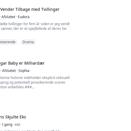
rst, da jeg så ham gå ind på et hotel
anden kvinde, at det gik op for mig, at jeg
Vender Tilbage med Tvillinger
de mig i det længere.
·
Afsluttet
·
Eudora
ødte tvillinger for fem år siden er jeg vendt
sønner, der er et spejlbillede af deres far.
overlevet en uretfærdig fængsling opfostrede
inerende
Drama
ge alene i udlandet. Nu er jeg hjemme igen
o, men min eksmand, Benjamin, har fundet os
t vi bliver. Mine tvillinger foragter ham og
ptere manden, der forlod os. Men...
gar Baby er Milliardær
·
Afsluttet
·
Sophia
nne historie indeholder eksplicit seksuelt
 sprog og potentielt provokerende scener.
etion anbefales.###
gen stak hendes mand af med en anden
hun en flot ung mand ind!
 for en mand i denne tid og alder?
 blev den unge mand til en dominerende
ns Skjulte Eks
illiardær, bruger denne piges pe...
·
I gang
·
cici