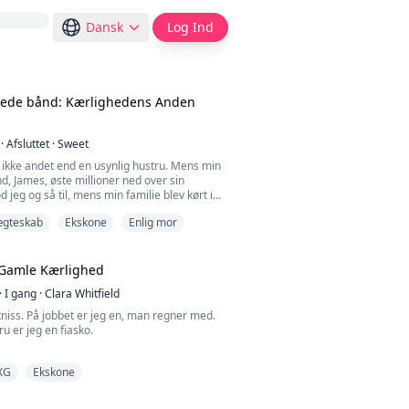
Dansk
Log Ind
ede bånd: Kærlighedens Anden
·
Afsluttet
·
Sweet
eg ikke andet end en usynlig hustru. Mens min
, James, øste millioner ned over sin
d jeg og så til, mens min familie blev kørt i
ægteskab
Ekskone
Enlig mor
agde jeg de underskrevne skilsmissepapirer
en det ultimative mareridt ventede på et
al: Lægerne fortalte mig, at min nyfødte
 Gamle Kærlighed
 under fødslen. Hele min verden slukkede....
·
I gang
·
Clara Whitfield
niss. På jobbet er jeg en, man regner med.
 er jeg en fiasko.
været mig utro med utallige kvinder: hans
XG
Ekskone
 første kærlighed, en veninde fra
..