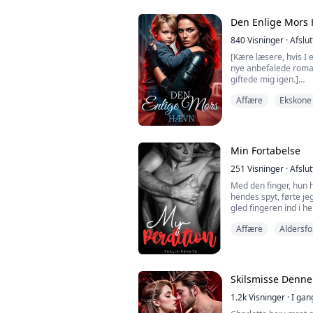
hos byens rigeste man
ægteskabsalliance? Je
Den Enlige Mors
milliarder kro...
840
Visninger
·
Afslut
[Kære læsere, hvis I
nye anbefalede roman
giftede mig igen.]
Affære
Ekskone
»Lisbeth, du skal alts
fart! Ellers lægger je
kan se, hvordan dere
følgere engang blev 
Min Fortabelse
»Hvad?« Lisbeth Whita
251
Visninger
·
Afslut
Med den finger, hun 
hendes spyt, førte j
gled fingeren ind i 
opad og undertrykte d
Affære
Aldersfo
"Støn for mig, min læk
sagde jeg, mens jeg 
hende.
Skilsmisse Denn
**
1.2k
Visninger
·
I gan
Isabela er lige kommet