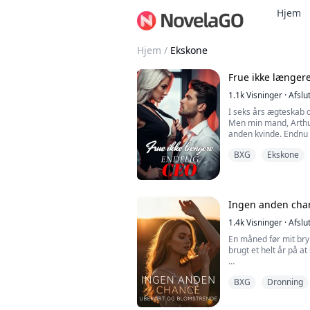
Hjem
Hjem
/
Ekskone
Frue ikke længer
1.1k
Visninger
·
Afslu
I seks års ægteskab o
Men min mand, Arthur,
anden kvinde. Endnu 
hans elskerinde skul
BXG
Ekskone
Da det gik op for mig,
sidespor—at jeg fakt
noget, der ændrede s
Ingen anden chan
Mit blik faldt på min
1.4k
Visninger
·
Afslu
En måned før mit bryl
brugt et helt år på 
Min forlovede stod li
BXG
Dronning
armene og hånede mig
Jeg vendte mig om og