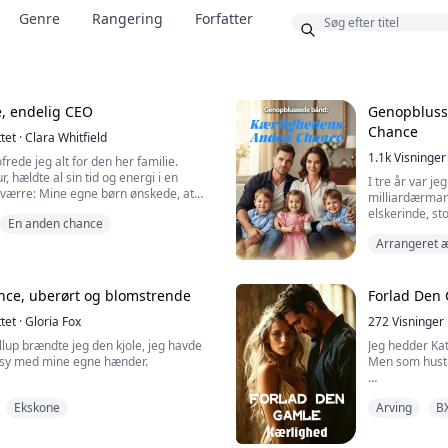
Bonus
Genre
Rangering
Forfatter
e, endelig CEO
Genopbluss
Chance
ttet
·
Clara Whitfield
1.1k
Visninger
frede jeg alt for den her familie.
 hældte al sin tid og energi i en
I tre år var j
værre: Mine egne børn ønskede, at
milliardærmand
le være deres mor.
elskerinde, sto
En anden chance
sænk.
 at jeg var blevet skubbet helt ud på et
Arrangeret 
isk stod alene i det her hus—var der
Sønderknust l
ig.
og flygtede. M
fremmed hospit
ce, uberørt og blomstrende
Forlad Den
 mors Nobelprismedalje, og ...
datter var død
ttet
·
Gloria Fox
272
Visninger
lup brændte jeg den kjole, jeg havde
Jeg hedder Kat
at sy med mine egne hænder.
Men som hustru
ge dér med sin gravide elskerinde i
Min mand har 
Ekskone
Arving
B
. „Uden mig er du ingenting.“
sekretær, hans
barndommen .
 gik direkte hen og bankede på døren