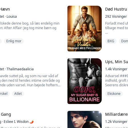
d. „Hr. Locke, er De interesseret i en
Men det var fø
g tilbyder en andel til hundrede
sammen med en 
 Hævn
Død Hustru 
ikke kunne fin
tet
·
Louisa
292
Visninger
 elskede denne bog, så læs endelig min
Forladt med uf
: After Affair: Jeg tog mine børn og
tilbage med to 
Efter at have 
Enlig mor
BXG
Dom
å hellere gå med til den skilsmisse i en
jeg mine dren
g de her billeder ud, så alle dine fans
for at finde r
s elskede stjerne med millioner af
og forlanger, a
antastet af en gammel stodder!«
nægter at acce
Ups, Min Su
ker så op,...
tet
·
Thalimaedaalicia
1.4k
Visninger
havde suttet på, og som nu var våd af
Advarsel ###De
eg den ned til hendes intime område og
indhold, groft
hende uden varsel. Hun bøjede hofterne
Seerens diskr
et støn, der sad fast i hendes hals.
På bryllupsda
rskel
Atlet
Ekskone
kvinde.
re. Jeg vil elske at høre dine støn,"
Den aften tog 
langsomt bevægede fingeren inde i
Hvem har brug
Tre år senere
direktør.
e Gang
Milliardære
Vent, du, en m
g
·
Esliee I. Wisdon 🌶
1.2k
Visninger
 ud af et 15-årig...