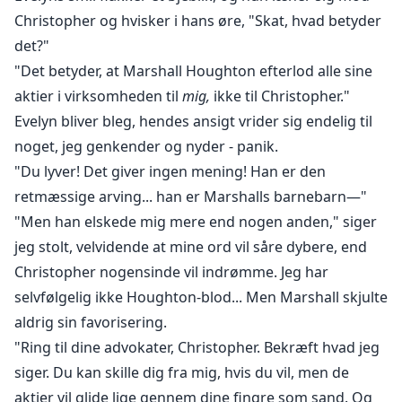
Christopher og hvisker i hans øre, "Skat, hvad betyder
det?"
"Det betyder, at Marshall Houghton efterlod alle sine
aktier i virksomheden til
mig,
ikke til Christopher."
Evelyn bliver bleg, hendes ansigt vrider sig endelig til
noget, jeg genkender og nyder - panik.
"Du lyver! Det giver ingen mening! Han er den
retmæssige arving... han er Marshalls barnebarn—"
"Men han elskede mig mere end nogen anden," siger
jeg stolt, velvidende at mine ord vil såre dybere, end
Christopher nogensinde vil indrømme. Jeg har
selvfølgelig ikke Houghton-blod... Men Marshall skjulte
aldrig sin favorisering.
"Ring til dine advokater, Christopher. Bekræft hvad jeg
siger. Du kan skille dig fra mig, hvis du vil, men de
aktier vil glide lige gennem dine fingre som sand. Og