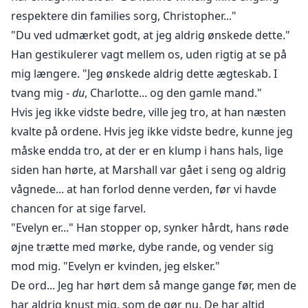
respektere din families sorg, Christopher..."
"Du ved udmærket godt, at jeg aldrig ønskede dette."
Han gestikulerer vagt mellem os, uden rigtig at se på
mig længere. "Jeg ønskede aldrig dette ægteskab. I
tvang mig -
du
, Charlotte... og den gamle mand."
Hvis jeg ikke vidste bedre, ville jeg tro, at han næsten
kvalte på ordene. Hvis jeg ikke vidste bedre, kunne jeg
måske endda tro, at der er en klump i hans hals, lige
siden han hørte, at Marshall var gået i seng og aldrig
vågnede... at han forlod denne verden, før vi havde
chancen for at sige farvel.
"Evelyn er..." Han stopper op, synker hårdt, hans røde
øjne trætte med mørke, dybe rande, og vender sig
mod mig. "Evelyn er kvinden, jeg elsker."
De ord... Jeg har hørt dem så mange gange før, men de
har aldrig knust mig, som de gør nu. De har altid