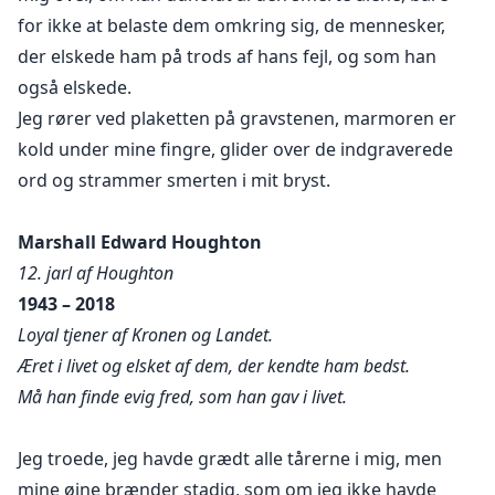
denne lyst; hver del af mig skælver med behovet for
for ikke at belaste dem omkring sig, de mennesker,
lindring.
der elskede ham på trods af hans fejl, og som han
Jeg kigger ned og ser den store bule markere
også elskede.
joggingbukserne...
Jeg rører ved plaketten på gravstenen, marmoren er
kold under mine fingre, glider over de indgraverede
"Det kan ikke være..." Jeg lukker øjnene tæt igen og
ord og strammer smerten i mit bryst.
læner hovedet tilbage mod døren, "Hey, det er
Charlotte... hvorfor bliver du hård?"
Hun er kvinden, jeg svor, jeg aldrig ville røre eller elske,
Marshall Edward Houghton
den der blev et symbol på min forbitrelse."
12. jarl af Houghton
1943 – 2018
Loyal tjener af Kronen og Landet.
Æret i livet og elsket af dem, der kendte ham bedst.
Må han finde evig fred, som han gav i livet.
Jeg troede, jeg havde grædt alle tårerne i mig, men
mine øjne brænder stadig, som om jeg ikke havde