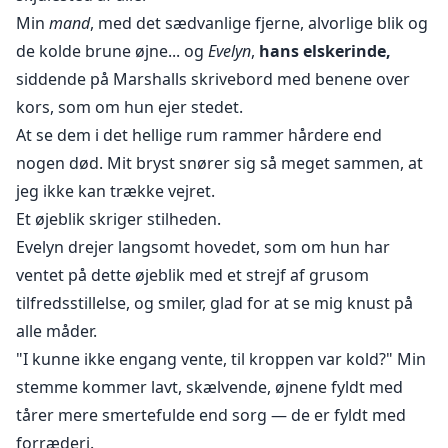
Min
mand
, med det sædvanlige fjerne, alvorlige blik og
de kolde brune øjne... og
Evelyn
,
hans elskerinde,
siddende på Marshalls skrivebord med benene over
kors, som om hun ejer stedet.
At se dem i det hellige rum rammer hårdere end
nogen død. Mit bryst snører sig så meget sammen, at
jeg ikke kan trække vejret.
Et øjeblik skriger stilheden.
Evelyn drejer langsomt hovedet, som om hun har
ventet på dette øjeblik med et strejf af grusom
tilfredsstillelse, og smiler, glad for at se mig knust på
alle måder.
"I kunne ikke engang vente, til kroppen var kold?" Min
stemme kommer lavt, skælvende, øjnene fyldt med
tårer mere smertefulde end sorg — de er fyldt med
forræderi.