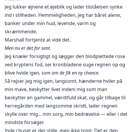
Jeg lukker øjnene et øjeblik og lader tilståelsen synke
ind i stilheden. Hemmeligheden, jeg har båret alene,
banker under min hud, levende, varm og
skræmmende.
Marshall fortjente at vide det.
Men nu er det for sent.
Jeg knæler forsigtigt og lægger den blodplettede rose
ved kryptens fod, ser kronbladene suge regnen op og
blive hvide igen,
som om de fik en ny chance.
Så rejser jeg mig igen, langsomt, hænderne hviler på
min mave, beskytter livet indeni mig som man
beskytter en gammel, værdifuld skat, og går tilbage til
herregården med langsomme skridt, lader regnen
skylle over mig... min sorg, min bedrøvelse — eller i det
mindste forsøger.
Inde i huset er der stille, men ikke tomt. Det er den