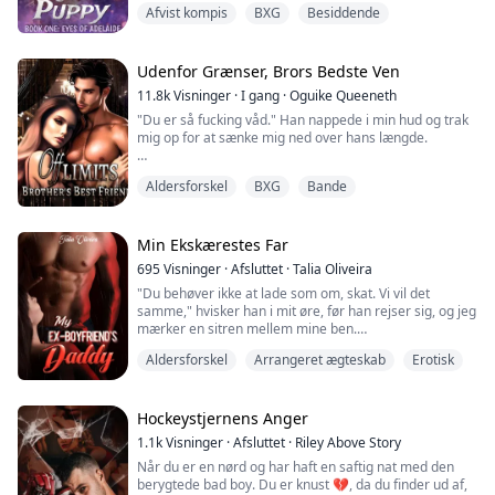
Men det vidste hun ikke...
kommanderende.
langsomt, men bliver ekstremt hed og beskidt,
Afvist kompis
BXG
Besiddende
efterhånden som tingene varmer op ;) Nyd det!
—
Da sandheden blev afsløret, blev hun taget til
Da Violet Hastings begynder sit første år på Starlight
trillingerne's BDSM-klub. Camilla har ingen steder at
Shifters Akademi, ønsker hun kun to ting—at ære sin
Udenfor Grænser, Brors Bedste Ven
flygte, mafia-trillingerne vil gøre alt for at beholde
mors arv ved at blive en dygtig healer for sin flok og at
hende som deres lille luder.
11.8k
Visninger
·
I gang
·
Oguike Queeneth
komme igennem akademiet uden at nogen kalder
"Du er så fucking våd." Han nappede i min hud og trak
hende en freak på grund af hendes mærkelige
De er villige til at dele hende, men vil hun underkaste
mig op for at sænke mig ned over hans længde.
øjenlidelse.
sig dem alle tre?
"Du skal tage hver eneste tomme af mig." Hviskede
Tingene tager en dramatisk drejning, da hun opdager,
Aldersforskel
BXG
Bande
han, mens han stødte opad.
at Kylan, den arrogante arving til Lycan-tronen, som
har gjort hendes liv elendigt fra det øjeblik, de mødtes,
"Fuck, du føles så fucking godt. Er det her, hvad du ville
er hendes mage.
have, min pik inde i dig?" Spurgte han, velvidende at jeg
Min Ekskærestes Far
havde fristet ham fra starten.
Kylan, kendt for sin kolde personlighed og grusomme
695
Visninger
·
Afsluttet
·
Talia Oliveira
måder, er langt fra begejstret. Han nægter at acceptere
"Du behøver ikke at lade som om, skat. Vi vil det
"J..ja," gispede jeg.
Violet som sin mage, men han vil heller ikke afvise
samme," hvisker han i mit øre, før han rejser sig, og jeg
hende. I stedet ser han hende som sin hvalp og er fast
mærker en sitren mellem mine ben.
besluttet på at gøre hendes liv endnu mere til et
Brianna Fletcher havde været på flugt fra farlige mænd
helvede.
Aldersforskel
Arrangeret ægteskab
Erotisk
"Du er meget selvsikker, Kauer." Jeg følger efter ham og
hele sit liv, men da hun fik muligheden for at bo hos sin
stiller mig foran ham, så han ikke opdager, hvor meget
storebror efter eksamen, mødte hun den farligste af
Som om det ikke er nok at håndtere Kylans plagerier,
han påvirker mig. "Du kender mig knap nok. Hvordan
dem alle. Hendes brors bedste ven, en mafia Don. Han
begynder Violet at afdække hemmeligheder om sin
kan du være sikker på, hvad jeg vil?"
Hockeystjernens Anger
udstrålede fare, men hun kunne ikke holde sig væk.
fortid, der ændrer alt, hvad hun troede, hun vidste.
Hvor kommer hun egentlig fra? Hvad er
1.1k
Visninger
·
Afsluttet
·
Riley Above Story
"Jeg kender dig, Hana, fordi du ikke har stoppet med at
Han ved, at hans bedste vens lillesøster er forbudt
hemmeligheden bag hendes øjne? Og har hele hendes
Når du er en nørd og har haft en saftig nat med den
klemme dine lår sammen, siden du så mig," hvisker
område, og alligevel kunne han ikke stoppe med at
liv været en løgn?
berygtede bad boy. Du er knust 💔, da du finder ud af,
han næsten uhørligt, hans bryst presset mod mit, mens
tænke på hende.