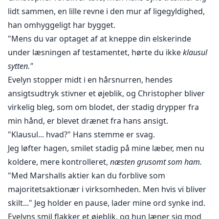
lidt sammen, en lille revne i den mur af ligegyldighed,
han omhyggeligt har bygget.
"Mens du var optaget af at kneppe din elskerinde
under læsningen af testamentet, hørte du ikke
klausul
sytten."
Evelyn stopper midt i en hårsnurren, hendes
ansigtsudtryk stivner et øjeblik, og Christopher bliver
virkelig bleg, som om blodet, der stadig drypper fra
min hånd, er blevet drænet fra hans ansigt.
"Klausul... hvad?" Hans stemme er svag.
Jeg løfter hagen, smilet stadig på mine læber, men nu
koldere, mere kontrolleret,
næsten grusomt som ham.
"Med Marshalls aktier kan du forblive som
majoritetsaktionær i virksomheden. Men hvis vi bliver
skilt..." Jeg holder en pause, lader mine ord synke ind.
Evelyns smil flakker et øjeblik, og hun læner sig mod