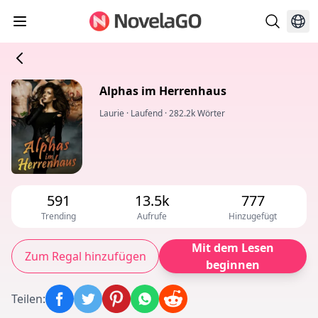
Alphas im Herrenhaus
Laurie
·
Laufend
·
282.2k Wörter
591
13.5k
777
Trending
Aufrufe
Hinzugefügt
Mit dem Lesen
Zum Regal hinzufügen
beginnen
Teilen
: