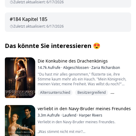
Zuletzt aktualisiert
:
6/17/2026
#
184
Kapitel 185
Zuletzt aktualisiert
:
6/17/2026
Das könnte Sie interessieren
😍
Die Konkubine des Drachenkönigs
14.7k
Aufrufe
·
Abgeschlossen
·
Zaria Richardson
"Du hast mir alles genommen," flüsterte sie, ihre
Stimme kaum mehr als ein Hauch. "Mein Königreich,
meinen Vater, meine Freiheit. Was willst du noch?"
Altersunterschied
Besitzergreifend
Der Drachenkönig betrachtete sie mit einer Mischung
aus Amüsement und Neugier, seine Lippen verzogen
Dominant
sich zu einem sardonischen Lächeln. "Alles,"
antwortete er schlicht. "Ich will alles, was mir
verliebt in den Navy-Bruder meines Freundes
rechtmäßig zusteht. Einschließlich dir."
3.3m
Aufrufe
·
Laufend
·
Harper Rivers
Verliebt in den Navy-Bruder meines Freundes.
"Was hast du mit mir vor, Majestät?" Ihre Stimme
zitterte leicht, aber sie zwang sich, mit einem Hauch
„Was stimmt nicht mit mir?
von Trotz zu sprechen.