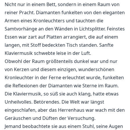
und hinterließen eine Gänsehaut, wo sie
Nicht nur in einem Bett, sondern in einem Raum von
entlangfuhren. Heiße, sanfte Linien wurden auf die
reiner Pracht. Diamanten funkelten von den eleganten
Innenseiten ihrer Schenkel, ihre Brust und ihren Bauch
Armen eines Kronleuchters und tauchten die
gezeichnet.
Samtvorhänge an den Wänden in Lichtsplitter. Feinstes
Essen war zart auf Platten arrangiert, die auf einem
„In welcher Stimmung bist du heute Abend, Cecilia?“
langen, mit Stoff bedeckten Tisch standen. Sanfte
flüsterte einer der Männer in ihr Ohr. Seine Stimme
Klaviermusik schwebte leise in der Luft.
war glatt, tief und angenehm, während seine Lippen
Obwohl der Raum größtenteils dunkel war und nur
ihre Haut streiften. „Möchtest du es hart?“
von Kerzen und diesem einzigen, wunderschönen
Kronleuchter in der Ferne erleuchtet wurde, funkelten
„Du bist zu egoistisch mit ihr“, sagte ein anderer.
die Reflexionen der Diamanten wie Sterne im Raum.
Dieser schien jünger zu sein und ruhte hinter ihr, wo
Die Klaviermusik, so süß sie auch klang, hatte etwas
sie sich gegen seine nackte Brust lehnte. Er hob sanft
Unheilvolles. Betörendes. Die Welt war längst
ihren Kopf unter seinem Kinn und küsste den
Mundwinkel, flüsterte gegen ihre Lippen: „Lass uns
eingeschlafen, aber das Herrenhaus war wach mit den
dich hören.“
Geräuschen und Düften der Versuchung.
Jemand beobachtete sie aus einem Stuhl, seine Augen