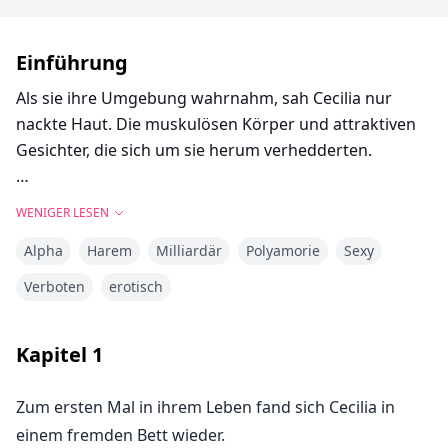
Einführung
Als sie ihre Umgebung wahrnahm, sah Cecilia nur
nackte Haut. Die muskulösen Körper und attraktiven
Gesichter, die sich um sie herum verhedderten.
Vier Alphas.
WENIGER LESEN
Alpha
Harem
Milliardär
Polyamorie
Sexy
Einer spielte mit ihren Haaren zwischen seinen
Fingern. Ein anderer hielt ihre Hand an seinen Mund
Verboten
erotisch
und hauchte einen federleichten Kuss auf ihre
Knöchel. Sie lehnte sich gegen die Brust von zwei von
Kapitel
1
ihnen, ihr Lachen war leise in ihren Ohren und ihre
Körper drückten sich warm gegen ihre Schultern.
Zum ersten Mal in ihrem Leben fand sich Cecilia in
einem fremden Bett wieder.
Die Finger der Alphas glitten über ihre nackte Haut