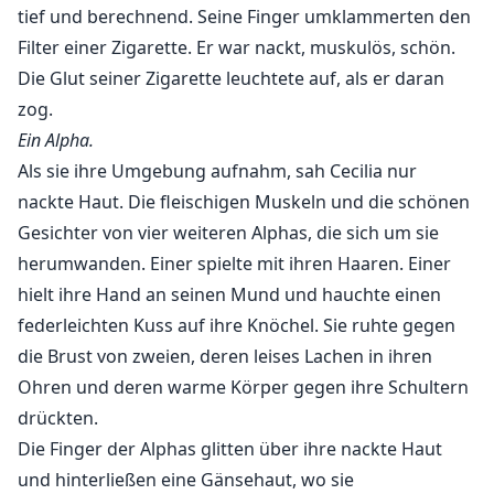
tief und berechnend. Seine Finger umklammerten den
Willkommen in dieser hierarchischen Welt von Alpha,
Filter einer Zigarette. Er war nackt, muskulös, schön.
Beta und Omega.
Die Glut seiner Zigarette leuchtete auf, als er daran
zog.
Cecilia, ein Omega-Mädchen aus einer armen Familie,
Ein Alpha.
und fünf hochrangige Alphas trafen sich in einer Villa.
Als sie ihre Umgebung aufnahm, sah Cecilia nur
nackte Haut. Die fleischigen Muskeln und die schönen
Warnung: Reifer Inhalt
Gesichter von vier weiteren Alphas, die sich um sie
herumwanden. Einer spielte mit ihren Haaren. Einer
hielt ihre Hand an seinen Mund und hauchte einen
federleichten Kuss auf ihre Knöchel. Sie ruhte gegen
die Brust von zweien, deren leises Lachen in ihren
Ohren und deren warme Körper gegen ihre Schultern
drückten.
Die Finger der Alphas glitten über ihre nackte Haut
und hinterließen eine Gänsehaut, wo sie