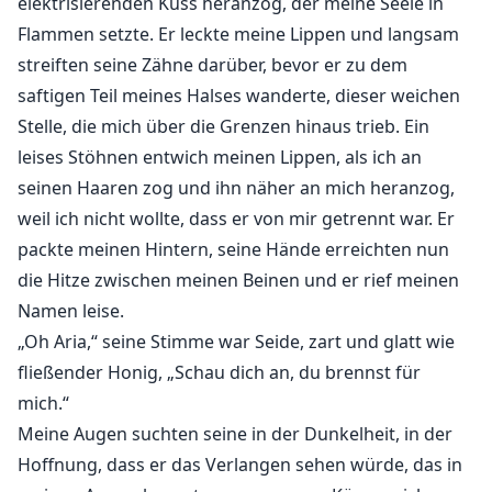
elektrisierenden Kuss heranzog, der meine Seele in
bricht alles zusammen, als sie entdeckt, dass er eine
Flammen setzte. Er leckte meine Lippen und langsam
dunkle Vergangenheit hat, die sie nicht ignorieren
streiften seine Zähne darüber, bevor er zu dem
kann.
saftigen Teil meines Halses wanderte, dieser weichen
Arias Herz ist gebrochen, und ihr Freund, dem sie ihr
Stelle, die mich über die Grenzen hinaus trieb. Ein
Leben verdankt, ist nicht bereit, sie gehen zu lassen
leises Stöhnen entwich meinen Lippen, als ich an
und erpresst sie. Sie hat niemanden, zu dem sie
seinen Haaren zog und ihn näher an mich heranzog,
flüchten kann, außer Kyle. Mit so vielen wilden
weil ich nicht wollte, dass er von mir getrennt war. Er
Geheimnissen und ungezähmten Begierden, die über
packte meinen Hintern, seine Hände erreichten nun
ihnen schweben, muss sie eine Entscheidung treffen,
die Hitze zwischen meinen Beinen und er rief meinen
die sie entweder brechen und zurück in das treiben
Namen leise.
könnte, wovor sie verzweifelt zu fliehen versucht, oder
„Oh Aria,“ seine Stimme war Seide, zart und glatt wie
ihre Traumata heilen und ihre zerbrochene Beziehung
fließender Honig, „Schau dich an, du brennst für
zu Kyle wiederherstellen könnte.
mich.“
Meine Augen suchten seine in der Dunkelheit, in der
Hoffnung, dass er das Verlangen sehen würde, das in