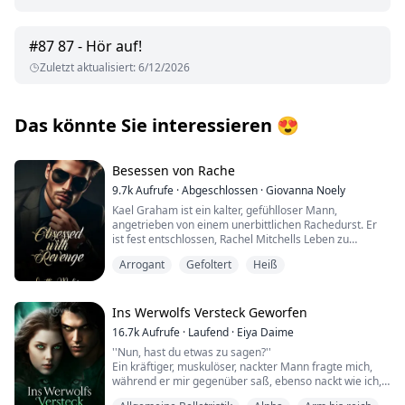
#
87
87 - Hör auf!
Zuletzt aktualisiert
:
6/12/2026
Das könnte Sie interessieren
😍
Besessen von Rache
9.7k
Aufrufe
·
Abgeschlossen
·
Giovanna Noely
Kael Graham ist ein kalter, gefühlloser Mann,
angetrieben von einem unerbittlichen Rachedurst. Er
ist fest entschlossen, Rachel Mitchells Leben zu
zerstören, und würde alles tun, um sein Ziel zu
Arrogant
Gefoltert
Heiß
erreichen. Zu diesem Zweck lockt Kael Rachel in eine
gefährliche Falle, doch ironischerweise ist es Rachels
Schwester Sarah, die die Konsequenzen tragen muss.
Wer wird nun aus diesem Spiel aus Rache und
Ins Werwolfs Versteck Geworfen
Vergnügen als Sieger hervorgehen?
16.7k
Aufrufe
·
Laufend
·
Eiya Daime
''Nun, hast du etwas zu sagen?''
Ein kräftiger, muskulöser, nackter Mann fragte mich,
während er mir gegenüber saß, ebenso nackt wie ich,
halb in diesem großen Wasserbecken eingetaucht.