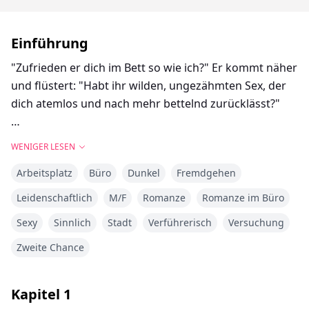
Einführung
"Zufrieden er dich im Bett so wie ich?" Er kommt näher
und flüstert: "Habt ihr wilden, ungezähmten Sex, der
dich atemlos und nach mehr bettelnd zurücklässt?"
"Hör auf," mein Atem stockte in meiner Kehle, "Du bist
WENIGER LESEN
mein Chef -"
Arbeitsplatz
Büro
Dunkel
Fremdgehen
"Das ist mir egal."
Leidenschaftlich
M/F
Romanze
Romanze im Büro
Sexy
Sinnlich
Stadt
Verführerisch
Versuchung
"Ich bin mit Shawn zusammen."
Zweite Chance
"Erwähne seinen Namen nicht," Kyle ließ ein tiefes,
frustriertes Stöhnen hören, "du gehörst mir, Aria."
Kapitel
1