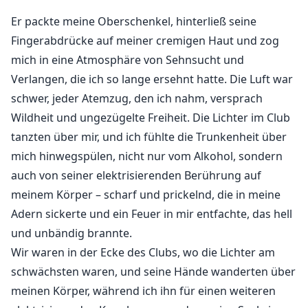
Er packte meine Oberschenkel, hinterließ seine
Aria Thorne zieht mit ihrem Freund in eine neue Stadt,
Fingerabdrücke auf meiner cremigen Haut und zog
um einen Neuanfang zu wagen und ihrer
mich in eine Atmosphäre von Sehnsucht und
ungezähmten Vergangenheit zu entkommen. Doch sie
Verlangen, die ich so lange ersehnt hatte. Die Luft war
stellt fest, dass der heiß begehrte Milliardär und Chef
schwer, jeder Atemzug, den ich nahm, versprach
Kyle Hart in Wirklichkeit ihr Ex ist und die wilde
Vergangenheit, die sie verzweifelt hinter sich lassen
Wildheit und ungezügelte Freiheit. Die Lichter im Club
will, wieder auflebt.
tanzten über mir, und ich fühlte die Trunkenheit über
mich hinwegspülen, nicht nur vom Alkohol, sondern
Während sie verzweifelt versucht, sich zu beweisen
auch von seiner elektrisierenden Berührung auf
und in ihrem Job gut zu sein, findet sie sich erneut in
meinem Körper – scharf und prickelnd, die in meine
einem Netz aus Verlangen und dunklen, sündigen
Adern sickerte und ein Feuer in mir entfachte, das hell
Begierden verstrickt, die nur er befriedigen kann.
und unbändig brannte.
Obwohl sie einen Freund hat und keine Affäre mit
Wir waren in der Ecke des Clubs, wo die Lichter am
ihrem Chef haben darf, versetzt sie das in einen
schwächsten waren, und seine Hände wanderten über
Zustand der Qual. Doch gerade als sie beschließt,
meinen Körper, während ich ihn für einen weiteren
ihren Job zu kündigen, um mit ihm zusammen zu sein,