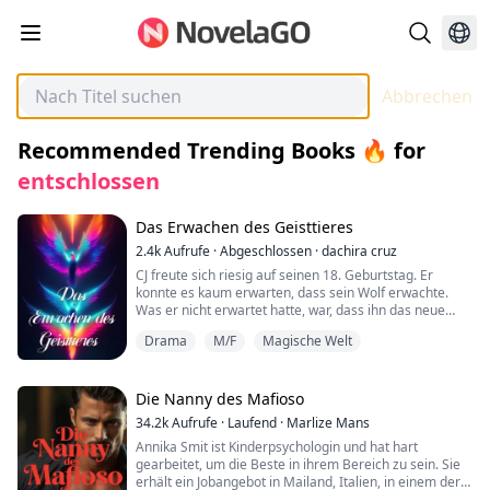
Abbrechen
Recommended Trending Books 🔥
for
entschlossen
Das Erwachen des Geisttieres
2.4k
Aufrufe
·
Abgeschlossen
·
dachira cruz
CJ freute sich riesig auf seinen 18. Geburtstag. Er
konnte es kaum erwarten, dass sein Wolf erwachte.
Was er nicht erwartet hatte, war, dass ihn das neue
rothaarige Mädchen so faszinieren würde. Er wusste
Drama
M/F
Magische Welt
nicht, wer sie war, aber er konnte nicht aufhören, an ihr
leuchtend rotes Haar und ihre wunderschönen grünen
Augen zu denken.
Die Nanny des Mafioso
"Ich wurde von ihrem Kuss unterbrochen. Sie
34.2k
Aufrufe
·
Laufend
·
Marlize Mans
überraschte mich völlig ...
Annika Smit ist Kinderpsychologin und hat hart
gearbeitet, um die Beste in ihrem Bereich zu sein. Sie
erhält ein Jobangebot in Mailand, Italien, in einem der