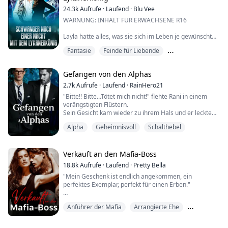
Lust|
24.3k
Aufrufe
·
Laufend
·
Blu Vee
Luciano Greco, der skrupellose Boss der...
WARNUNG: INHALT FÜR ERWACHSENE R16
Layla hatte alles, was sie sich im Leben je gewünscht
hatte, bis zu dem Tag, an dem sie nach dem Tod ihrer
Fantasie
Feinde für Liebende
Mutter bei ihrer Stiefmutter einzog.
Gutes Mädchen
Layla wurde von ihrer Stiefmutter schlecht behandelt,
Gefangen von den Alphas
aber ihre Stiefschwester Scarlet stand immer an ihrer
Seite, bis zu dem Tag, an dem Layla herausfand, dass
2.7k
Aufrufe
·
Laufend
·
RainHero21
Scarlet mit ihrem Freund geschlafen hatte.
"Bitte!! Bitte...Tötet mich nicht!" flehte Rani in einem
verängstigten Flüstern.
Layla ist am B...
Sein Gesicht kam wieder zu ihrem Hals und er leckte
ihn warm und feucht.
Alpha
Geheimnisvoll
Schalthebel
"Nein!! Bitte!!!" wimmerte und weinte Rani unter dem
Wolf,
der in einer besitzergreifenden Art auf sie
hinunterknurrte.
Verkauft an den Mafia-Boss
———————————————
18.8k
Aufrufe
·
Laufend
·
Pretty Bella
Hector und Damon sind Stiefbrüder, sie waren früher
"Mein Geschenk ist endlich angekommen, ein
loyal zueinander und teilten die Position des Alphas.
perfektes Exemplar, perfekt für einen Erben."
Um ...
Anführer der Mafia
Arrangierte Ehe
Hätte ich nur gewusst, dass ich nie wieder in mein
Haus zurückkehren würde. Meine Mutter, meine
Feinde für Liebende
Geschwister oder Violet nie wiedersehen würde... Ich