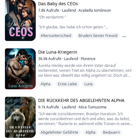
wäre nie in dieses Auto gestiegen.
Das Baby des CEOs
7.8k
Aufrufe
·
Laufend
·
Arabella tomlinson
Mein Vater bemerkte: "Sie gehört ganz dir."
"Oh verdammt."
"Papa? Papa? Papa?!" schrie ich. Ich wand mich, als die
"Ich glaube, das habe ich schon getan."
Tränen zu fließen b...
Altersunterschied
Bruders bester Freund
"Das Letzte, was ich erwartet hatte, war, nach einer
M/F
Trennung neben dem besten Freund meines Bruders
aufzuwachen."
Die Luna-Kriegerin
36.9k
Aufrufe
·
Laufend
·
Florence
Wenn es eine Sache gab, bei der sich Katerina
Aurelia Henley wurde von ihrem Vater darauf
Montgomery hundertprozentig sicher war, dann war es,
vorbereitet, seinen Titel als Alpha zu übernehmen, seit
dass sie ihre Jungfräulichkeit für ihren Freund Jericho,
sie klein war, obwohl das völlig ungehört ist. Doch all
mit dem sie seit zwei Jahren zusammen war,
das bricht an ihrem 18. Geburtstag zusammen, als sich
aufbewahren wollte. Abe...
Alpha
Erste Liebe
Luna
herausstellt, dass er sie nur in dem Glauben gelassen
hat. Stattdessen hat er sie zu einer Waffe gemacht, und
sie ist die mächtigste Luna, die die Gestaltwandler je
gekannt haben... alles im...
DIE RÜCKKEHR DES ABGELEHNTEN ALPHA
9.1k
Aufrufe
·
Laufend
·
Alice Tumusiime
"Ich werde zurückkommen, Braelyn Haralson. Ich
werde zurückkehren und dich und alles, was du liebst,
zerstören," flüsterte er, während stille Tränen in seinen
Augen aufstiegen, aber er ließ sie nie fallen.
Abgelehnter Gefährte
Alpha
Bedauern