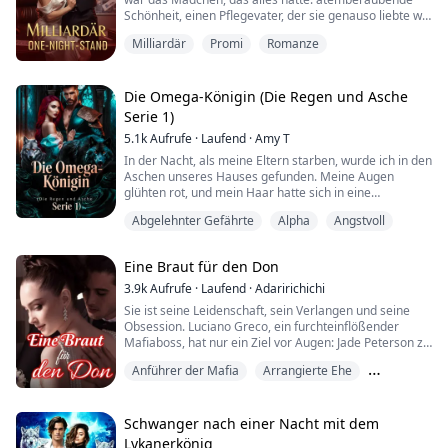
Schönheit, einen Pflegevater, der sie genauso liebte wie
seine eigene leibliche Tochter, und einen Verlobten, der
Milliardär
Promi
Romanze
gutaussehend und reich war.
Aber nichts war perfekt in dieser Welt. Es stellte sich
heraus, dass sie auch eine Pflegemutter und eine
Die Omega-Königin (Die Regen und Asche
Pflegeschwester hatte, die alles, was sie besaß, r...
Serie 1)
5.1k
Aufrufe
·
Laufend
·
Amy T
In der Nacht, als meine Eltern starben, wurde ich in den
Aschen unseres Hauses gefunden. Meine Augen
glühten rot, und mein Haar hatte sich in eine
flammende Farbe verwandelt, die dazu passte. Mein
Abgelehnter Gefährte
Alpha
Angstvoll
Rudel stieß mich aus und machte mich für den Tod
meiner geliebten Eltern verantwortlich.
Eine Braut für den Don
Jahrelang wurde ich wie eine Sklavin behandelt,
unterernährt, gemobbt und misshandelt. Der Sohn des
3.9k
Aufrufe
·
Laufend
·
Adaririchichi
Alphas, Jorda...
Sie ist seine Leidenschaft, sein Verlangen und seine
Obsession. Luciano Greco, ein furchteinflößender
Mafiaboss, hat nur ein Ziel vor Augen: Jade Peterson zu
seiner Frau zu machen. Und nicht einmal die Mächte
Anführer der Mafia
Arrangierte Ehe
von oben können ihm im Weg stehen.
Besitzergreifend
|Starke weibliche Hauptfigur, Dominanter männlicher
Schwanger nach einer Nacht mit dem
Hauptcharakter, Obsession, Kriminalität, Liebe und
Lykanerkönig