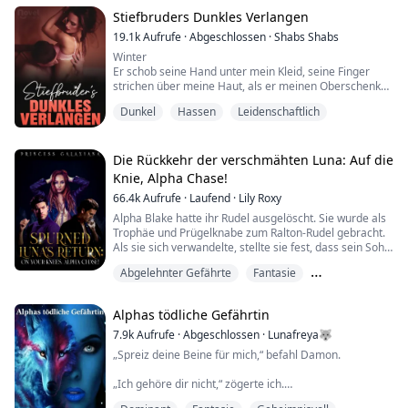
Niemand will uns zusammen sehen, aber der Witz ist
auf ihrer Seite, ich werde mein eigenes Schicksa...
Stiefbruders Dunkles Verlangen
19.1k
Aufrufe
·
Abgeschlossen
·
Shabs Shabs
Winter
Er schob seine Hand unter mein Kleid, seine Finger
strichen über meine Haut, als er meinen Oberschenkel
packte und ihn mit genug Kraft drückte, um
Dunkel
Hassen
Leidenschaftlich
sicherzustellen, dass ich jede Nuance seiner Dominanz
spürte.
Langsam, absichtlich, bewegte er seine Hand nach
oben, die Fingerspitzen zeichneten die Kurve meiner
Die Rückkehr der verschmähten Luna: Auf die
Unterwäsche nach.
Knie, Alpha Chase!
Der Stoff fühlte sich zart und zerbrechlich unter seiner
66.4k
Aufrufe
·
Laufend
·
Lily Roxy
Berührun...
Alpha Blake hatte ihr Rudel ausgelöscht. Sie wurde als
Trophäe und Prügelknabe zum Ralton-Rudel gebracht.
Als sie sich verwandelte, stellte sie fest, dass sein Sohn
ihr Gefährte war.
Abgelehnter Gefährte
Fantasie
Er wies sie zurück, weil sie schwach und wertlos war -
eine Omega!
Fremdgehen
Mit gebrochenem Herzen verließ sie das Rudel und
Alphas tödliche Gefährtin
wurde vom Sohn des Alphas gejagt, der auf sie schoss.
Aber sie starb nicht, noch wies sie ihn zurück....
7.9k
Aufrufe
·
Abgeschlossen
·
Lunafreya🐺
„Spreiz deine Beine für mich,“ befahl Damon.
„Ich gehöre dir nicht,“ zögerte ich.