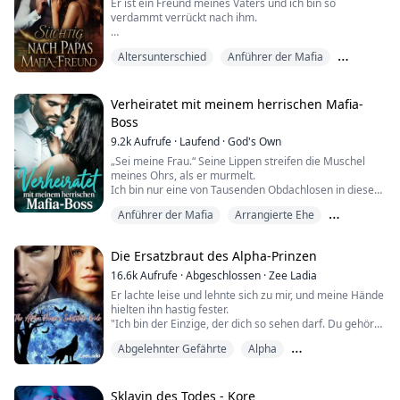
Er ist ein Freund meines Vaters und ich bin so
hatte...
verdammt verrückt nach ihm.
„Willst du, dass der Freund deines Vaters deine kleine
Altersunterschied
Anführer der Mafia
Muschi berührt?“ fragte er und zog meinen Kopf
zurück. Ich nickte.
Bande
„Worte,“ befahl er, die Macht in seiner Stimme ließ
Verheiratet mit meinem herrischen Mafia-
meine Muschi erzittern.
Boss
9.2k
Aufrufe
·
Laufend
·
God's Own
„Bitte, ich brauche, dass du meine Muschi mit deinem
Schwanz füllst.“ f...
„Sei meine Frau.“ Seine Lippen streifen die Muschel
meines Ohrs, als er murmelt.
Ich bin nur eine von Tausenden Obdachlosen in dieser
Stadt, ich habe kein Recht abzulehnen.
Anführer der Mafia
Arrangierte Ehe
Mein Ehemann. Mein Peiniger.
Besessenheit
Der berüchtigtste Mann der Stadt bietet mir einen Job
Die Ersatzbraut des Alpha-Prinzen
an.
Spiele seine tote Frau.
16.6k
Aufrufe
·
Abgeschlossen
·
Zee Ladia
Adrian Volkov ist nicht der Typ Mensch, der ein Nein als
Er lachte leise und lehnte sich zu mir, und meine Hände
Antwort akzeptiert.
hielten ihn hastig fester.
Er herrscht mit eiserner Faust und all...
"Ich bin der Einzige, der dich so sehen darf. Du gehörst
mir", flüsterte er in mein Ohr, und heiße Schauer
Abgelehnter Gefährte
Alpha
durchfuhren meinen Körper und sammelten sich in
meinem Inneren.
Arrangierte Ehe
Er sah mir direkt in die Augen.
"Verstehst du?" fragte er, und der Ausdruck in seinem
Sklavin des Todes - Kore