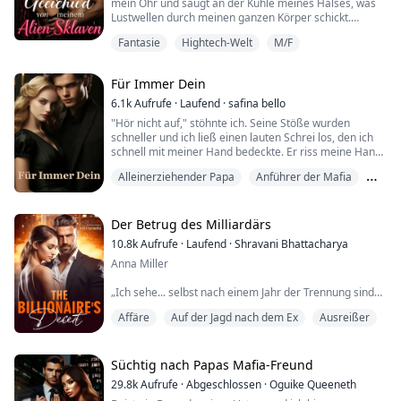
mein Ohr und saugt an der Kuhle meines Halses, was
Lustwellen durch meinen ganzen Körper schickt.
Fantasie
Hightech-Welt
M/F
Sein Finger findet meine Klitoris und spielt mit dem
feuchten Knopf.
Für Immer Dein
„Verdammt, verdammt, verdammt, Rain.“ Auf ein
Kissen gestützt und meine Hüften in seinem Griff
6.1k
Aufrufe
·
Laufend
·
safina bello
gefangen, kann ich nichts anderes tun, als mich an der
"Hör nicht auf," stöhnte ich. Seine Stöße wurden
süßen Folter festzuhalten, die...
schneller und ich ließ einen lauten Schrei los, den ich
schnell mit meiner Hand bedeckte. Er riss meine Hand
weg.
Alleinerziehender Papa
Anführer der Mafia
"Ich will dich hören," knurrte er.
Besessenheit
"Aber- Ich will, dass sie deinen verdammten Schrei
Der Betrug des Milliardärs
hören," unterbrach er mich. "Oder willst du bestraft
10.8k
Aufrufe
·
Laufend
·
Shravani Bhattacharya
werden?" fragte er und ich schüttelte den Kopf.
Anna Miller
Er drehte mich um, hielt meine Taille fest und ...
„Ich sehe... selbst nach einem Jahr der Trennung sind
deine eisigen Barrikaden noch nicht geschmolzen,
Affäre
Auf der Jagd nach dem Ex
Ausreißer
Kardoula mou...“ Er sah sie mit einem leichten Anflug
von Abneigung an.
Es war, als würde man einem wütenden Stier ein rotes
Tuch vor die Nase halten. Sie wurde wütend. 'Wie
Süchtig nach Papas Mafia-Freund
arrogant kann ein Mann sein? Vor einem Jahr war sie
29.8k
Aufrufe
·
Abgeschlossen
·
Oguike Queeneth
kaum aus der Zelle entkommen, in die er sie gesperrt