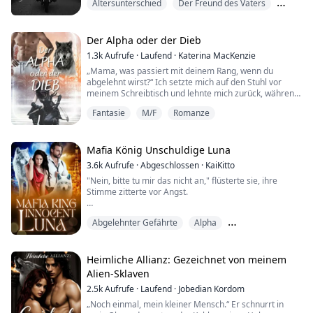
Altersunterschied
Der Freund des Vaters
Als er auf einen Notruf eines engen Freundes reagiert,
trifft er eine junge Frau, die seine Seele beruhigt und
Devot
Licht in seine Dunkelheit bringt. Er hat nie ihren Namen
erfahren und sie für den Rest der Reise nicht wieder
Der Alpha oder der Dieb
gesehen.
1.3k
Aufrufe
·
Laufend
·
Katerina MacKenzie
Nach sein...
„Mama, was passiert mit deinem Rang, wenn du
abgelehnt wirst?“ Ich setzte mich auf den Stuhl vor
meinem Schreibtisch und lehnte mich zurück, während
ich sie beobachtete. „Ich meine, du wurdest doch von
Fantasie
M/F
Romanze
der Mondgöttin für diesen Rang ausgewählt, oder?“ Ich
runzelte die Stirn und sie nickte. „Aber dann wirst du
abgelehnt ... Was passiert dann mit deinem Rang?“
Mafia König Unschuldige Luna
Meine Gedanken schweiften ständig ab. ...
3.6k
Aufrufe
·
Abgeschlossen
·
KaiKitto
"Nein, bitte tu mir das nicht an," flüsterte sie, ihre
Stimme zitterte vor Angst.
"Habe ich jemals jemandem Gnade gezeigt, mein
Abgelehnter Gefährte
Alpha
liebes Weibchen? Warum solltest du eine Ausnahme
sein?" entgegnete er, seine Stimme triefte vor Bosheit.
Anführer der Mafia
"Bitte, ich flehe dich an, tu mir das nicht an," bat sie,
Heimliche Allianz: Gezeichnet von meinem
ihre Worte kaum hörbar zwischen ihren Schluchzern,
Alien-Sklaven
"Warum tust du das? Es tut so weh. Ich hasse dich.
2.5k
Aufrufe
·
Laufend
·
Jobedian Kordom
Bitte...
„Noch einmal, mein kleiner Mensch.“ Er schnurrt in