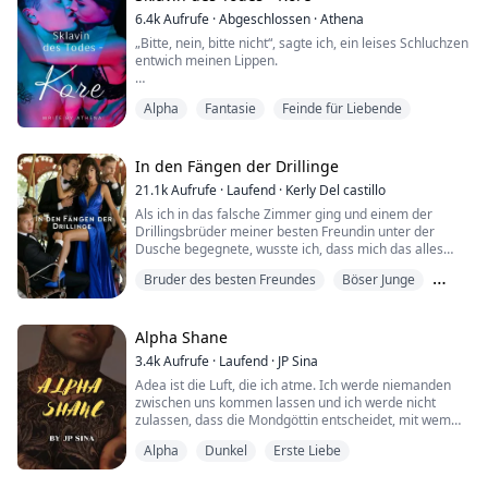
Gesicht verriet mir, dass er es ernst meinte.
6.4k
Aufrufe
·
Abgeschlossen
·
Athena
Ich schluckte ...
„Bitte, nein, bitte nicht“, sagte ich, ein leises Schluchzen
entwich meinen Lippen.
Seine blauen Augen bohrten sich in meine. Warum
Alpha
Fantasie
Feinde für Liebende
waren sie so wunderschön? Nein, ich durfte nicht so
denken. Ich hasste diesen Mann, ich hasste, wie er
mich gefangen hielt.
In den Fängen der Drillinge
„Ich bin eine geweihte Jungfrau der Göttin Athene“,
21.1k
Aufrufe
·
Laufend
·
Kerly Del castillo
sagte ich zu ihm. Hades gefiel diese Antwort nicht.
Als ich in das falsche Zimmer ging und einem der
Drillingsbrüder meiner besten Freundin unter der
„Ich werde dich bald brechen“, sagte ...
Dusche begegnete, wusste ich, dass mich das alles
kosten würde.
Bruder des besten Freundes
Böser Junge
Vor allem, weil es ihre Hochzeit ist ...... Und ich die
Trauzeugin bin.
Dominant
Ich hätte umdrehen sollen.
Freunde schlafen nie mit den Brüdern ihrer Freunde...
Alpha Shane
das ist die Regel.
3.4k
Aufrufe
·
Laufend
·
JP Sina
Stattdessen gab mir Warren ein Vergnügen, das ich
Adea ist die Luft, die ich atme. Ich werde niemanden
noch nie zuvor e...
zwischen uns kommen lassen und ich werde nicht
zulassen, dass die Mondgöttin entscheidet, mit wem
sie zusammen sein soll. Ob es ihr Vater oder das
Alpha
Dunkel
Erste Liebe
Schicksal ist, niemand wird mir im Weg stehen.
Schicksal? Gefährte? Diese Worte bedeuten mir nichts.