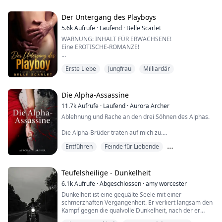
DIE RÜCKKEHR DES VERSTOSSENEN ALPHA
"Hast du mit ihm geschlafen?" fragte er leise und fuhr
Der Untergang des Playboys
mit der stumpfen Kante der Klinge über meine
5.6k
Aufrufe
·
Laufend
·
Belle Scarlet
aufgerichtete Brustwarze.
WARNUNG: INHALT FÜR ERWACHSENE!
Eine EROTISCHE-ROMANZE!
"Nein," antwortete ich ehr...
Erste Liebe
Jungfrau
Milliardär
Seit der Highschool hatte die Studentin Isla Peterson
einen Schwarm für den besten Freund ihres Bruders.
Sie wünschte sich, von dem Mann nicht nur als kleine
Schwester, sondern auch als Geliebte wahrgenommen
Die Alpha-Assassine
zu werden. Sie bat ihren Bruder Apollo, ihn zu ihrem
11.7k
Aufrufe
·
Laufend
·
Aurora Archer
18. Geburtstag einzuladen. Da ihr Bruder sie über alles
Ablehnung und Rache an den drei Söhnen des Alphas.
liebt, stimmte er schli...
Die Alpha-Brüder traten auf mich zu.
Entführen
Feinde für Liebende
Beide hatten das hellbraune Haar ihres Vaters, stumpf
und leblos, genau wie sie.
Herzschmerz
Langsam begannen sie, mich zu umkreisen, wie Tiere,
Teufelsheilige - Dunkelheit
die ihre Beute bereits gefangen hatten und nun nur
6.1k
Aufrufe
·
Abgeschlossen
·
amy worcester
noch mit ihr spielten.
Dunkelheit ist eine gequälte Seele mit einer
schmerzhaften Vergangenheit. Er verliert langsam den
„Ein paar Wochen noch, und dann gehörst du uns,“
Kampf gegen die qualvolle Dunkelheit, nach der er
Hunter trat eine...
benannt ist.