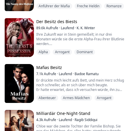
besten Krankenhäuser, das sie mit offenen Armen
Anführer der Mafia
Freche Heldin
Romanze
annimmt. Das bedeutet jedoch auch, dass sie ihre
Familie in Südafrika zurücklassen muss. Zwei Wochen
nach ihrer Ankunft findet sie einen kleinen Jungen, der
sich im Park verlaufen hat, ohne zu w...
Der Besitz des Biests
89.6k
Aufrufe
·
Laufend
·
K. K. Winter
Ihre Zukunft war in Stein gemeißelt; in nur drei
Monaten würde sie die erste Alpha-Frau ihrer Blutlinie
werden.
Alpha
Arrogant
Dominant
Das Leben fühlte sich wie ein Traum an, bis es sich
eines Tages in einen Albtraum verwandelte. An diesem
Tag erfuhr Aife, dass das grausame Ungeheuer, mit
dem die Ältesten die Kinder erschreckten, nicht nur ein
Mafias Besitz
Produkt der Fantasie war.
7.1k
Aufrufe
·
Laufend
·
Badoe Ramatu
Er drückte mich leicht aufs Bett, und mein Herz schlug
Er trat aus den Schatten, um zu beweisen, dass er...
noch schneller, als er sich über mich beugte.
Er hatte erwartet, dass ich versuchen würde, ihn zu
halten oder zu berühren, wie es all die anderen
Abenteuer
Armes Mädchen
Arrogant
Mädchen taten, aber nichts davon geschah bei mir. Ich
sah sogar so aus, als würde ich gleich weinen, und das
erregte ihn überraschenderweise.
Ich schnappte nach Luft, als er mich festhielt; ich
Milliardär One-Night-Stand
konnt...
4.3k
Aufrufe
·
Laufend
·
Ragib Siddiqui
Chloe war die zweite Tochter der Familie Bishop. Sie
war das Mädchen, das alles hatte: atemberaubende