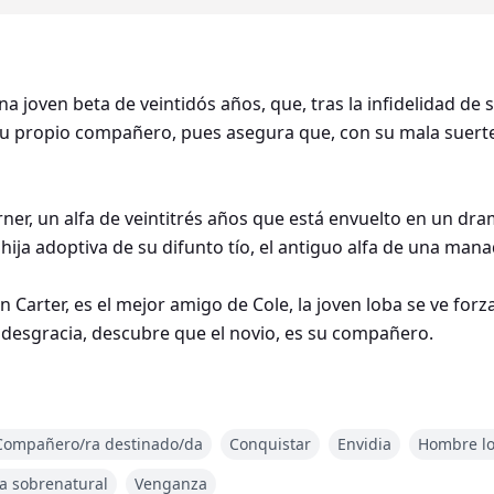
na joven beta de veintidós años, que, tras la infidelidad de 
e su propio compañero, pues asegura que, con su mala suert
er, un alfa de veintitrés años que está envuelto en un drama 
ja adoptiva de su difunto tío, el antiguo alfa de una mana
n Carter, es el mejor amigo de Cole, la joven loba se ve forzad
desgracia, descubre que el novio, es su compañero.
hispas no tardan en surgir, mientras que las de Raine son d
Compañero/ra destinado/da
Conquistar
Envidia
Hombre l
 terca compañera que nada es lo que parece?
ra sobrenatural
Venganza