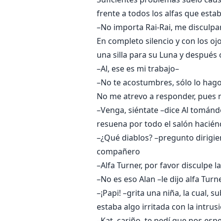
frente a todos los alfas que est
–No importa Rai-Rai, me disculpa
En completo silencio y con los oj
una silla para su Luna y después 
–Al, ese es mi trabajo–
–No te acostumbres, sólo lo hago
No me atrevo a responder, pues m
–Venga, siéntate –dice Al tománd
resuena por todo el salón hacién
–¿Qué diablos? –pregunto dirigie
compañero
–Alfa Turner, por favor disculpe 
–No es eso Alan –le dijo alfa Turne
–¡Papi! –grita una niña, la cual, 
estaba algo irritada con la intrus
–Kat, cariño, te pedí que nos espe