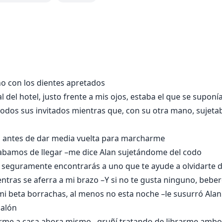
 a los encantos del alfa?
iar el uno en el otro para resolver los misterios sobre las d
ntencionadas triunfaran sobre ellos?
o con los dientes apretados
l del hotel, justo frente a mis ojos, estaba el que se supon
todos sus invitados mientras que, con su otra mano, sujet
lfa antes de dar media vuelta para marcharme
cabamos de llegar –me dice Alan sujetándome del codo
 seguramente encontrarás a uno que te ayude a olvidarte d
tras se aferra a mi brazo –Y si no te gusta ninguno, beber
 mi beta borrachas, al menos no esta noche –le susurró Alan
salón
 irme a casa ahora mismo –gruñí tratando de librarme amb