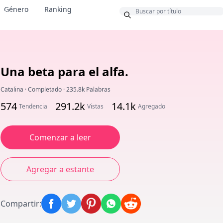
Género
Ranking
onus
Una beta para el alfa.
Catalina
·
Completado
·
235.8k Palabras
574
291.2k
14.1k
Tendencia
Vistas
Agregado
Comenzar a leer
Agregar a estante
Compartir
: