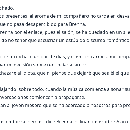
rchado.
obos presentes, el aroma de mi compañero no tarda en desv
 que no pasa desapercibido para Brenna.
enna por el enlace, pues el salón, se ha quedado en un sile
 de no tener que escuchar un estúpido discurso romántico 
ño de mi ex hace un par de días, y el encontrarme a mi com
ar mi decisión sobre renunciar al amor.
azaré al idiota, que ni piense que dejaré que sea él el qu
elajando, sobre todo, cuando la música comienza a sonar su
conversaciones comiencen a propagarse.
a Alan al joven mesero que se ha acercado a nosotros para
os emborrachemos –dice Brenna inclinándose sobre Alan c