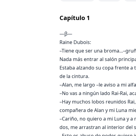
¿Podrá la propia Raine, resistirse
Capítulo
1
Sobre todo, ¿podrán llegar a conf
―β―
las intrigas y las personas mal i
Raine Dubois:
–Tiene que ser una broma...–gruñ
Nada más entrar al salón principa
Estaba alzando su copa frente a 
de la cintura.
–Alan, me largo –le aviso a mi a
–No vas a ningún lado Rai-Rai, a
–Hay muchos lobos reunidos Rai,
compañera de Alan y mi Luna mien
–Cariño, no quiero a mi Luna y a
dos, me arrastran al interior del 
–Esto es abuso de poder, quiero