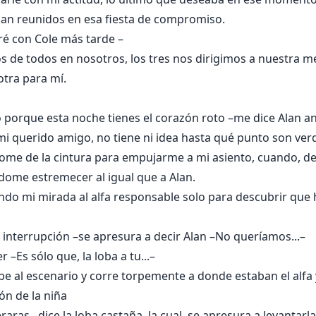
aban reunidos en esa fiesta de compromiso.
ré con Cole más tarde –
os de todos en nosotros, los tres nos dirigimos a nuestra me
otra para mí.
 porque esta noche tienes el corazón roto –me dice Alan ant
i querido amigo, no tiene ni idea hasta qué punto son ver
ome de la cintura para empujarme a mi asiento, cuando, de
dome estremecer al igual que a Alan.
ndo mi mirada al alfa responsable solo para descubrir que
la interrupción –se apresura a decir Alan –No queríamos...–
r –Es sólo que, la loba a tu...–
sube al escenario y corre torpemente a donde estaban el alfa y
ión de la niña
raras –dice la loba castaña, la cual, se apresura a levantar