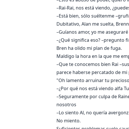
–Rai-Rai, nos está viendo, ¿pued
–Está bien, sólo suéltenme –gruñí
Dubitativo, Alan me suelta, Brenn
–Guíanos amor, yo me aseguraré 
–¿Qué significa eso? –pregunto f
Bren ha olido mi plan de fuga.
Maldigo la hora en la que me empe
–Que te conocemos bien Rai –susur
parece haberse percatado de mi 
"Oh lamento arruinar tu precios
–¿Por qué nos está viendo alfa T
–Seguramente por culpa de Raine
nosotros
–Lo siento Al, no quería avergonza
No miento.
Suficientes problemas suelo cau