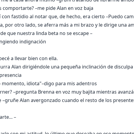
es comportarte? –me pide Alan en voz baja
 con fastidio al notar que, de hecho, era cierto –Puedo cami
a, por otro lado, se aferra más a mi brazo y le dirige una 
de que nuestra linda beta no se escape –
ingiendo indignación
cé a llevar bien con ella.
ra Alan dirigiéndole una pequeña inclinación de disculpa al
presencia
o momento, idiota"–digo para mis adentros
urner? –pregunta Brenna en voz muy bajita mientras avanzáb
 –gruñe Alan avergonzado cuando el resto de los presentes
rte... –
sarle con mi actitud, lo último que deseaba en ese moment