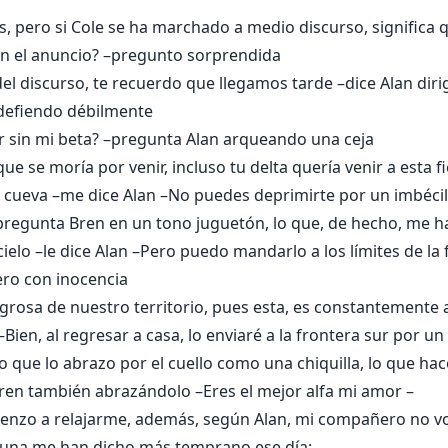
s, pero si Cole se ha marchado a medio discurso, significa 
n el anuncio? –pregunto sorprendida
del discurso, te recuerdo que llegamos tarde –dice Alan di
 defiendo débilmente
r sin mi beta? –pregunta Alan arqueando una ceja
e se moría por venir, incluso tu delta quería venir a esta fi
tu cueva –me dice Alan –No puedes deprimirte por un imbécil
regunta Bren en un tono juguetón, lo que, de hecho, me ha
cielo –le dice Alan –Pero puedo mandarlo a los límites de la 
ero con inocencia
peligrosa de nuestro territorio, pues esta, es constantemente
Bien, al regresar a casa, lo enviaré a la frontera sur por un
o que lo abrazo por el cuello como una chiquilla, lo que hac
ren también abrazándolo –Eres el mejor alfa mi amor –
omienzo a relajarme, además, según Alan, mi compañero no vo
 Luna me han dicho más temprano ese día: