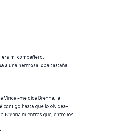
esdichas de la familia Turner? ¿O
ía era mi compañero.
aba a una hermosa loba castaña
e Vince –me dice Brenna, la
é contigo hasta que lo olvides–
 a Brenna mientras que, entre los
os