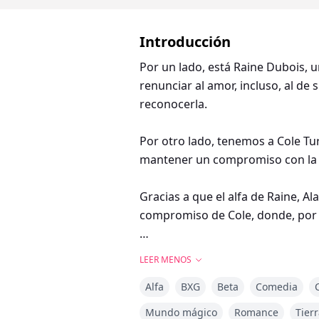
Introducción
Por un lado, está Raine Dubois, u
renunciar al amor, incluso, al d
reconocerla.
Por otro lado, tenemos a Cole Turn
mantener un compromiso con la hi
Gracias a que el alfa de Raine, Ala
compromiso de Cole, donde, por 
Al encontrarse sus miradas, las c
LEER MENOS
que de amor.
Alfa
BXG
Beta
Comedia
¿Podrá Cole hacer entender a su
Mundo mágico
Romance
Tier