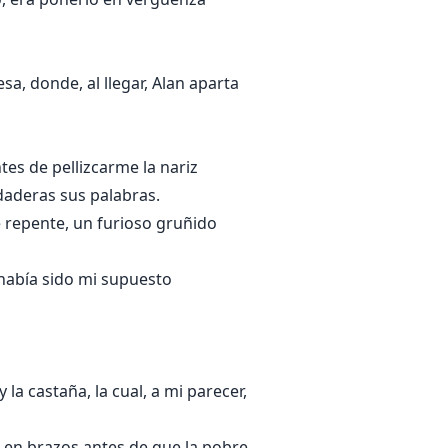
sa, donde, al llegar, Alan aparta
es de pellizcarme la nariz
daderas sus palabras.
 repente, un furioso gruñido
 había sido mi supuesto
 la castaña, la cual, a mi parecer,
la en brazos antes de que la pobre