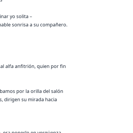
nar yo solita –
amable sonrisa a su compañero.
 alfa anfitrión, quien por fin
amos por la orilla del salón
, dirigen su mirada hacia
o, era ponerlo en vergüenza