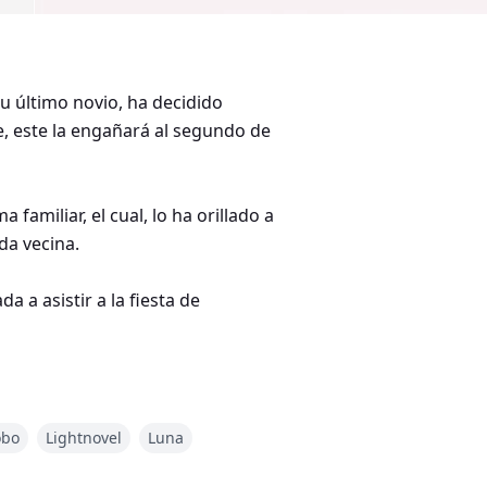
su último novio, ha decidido
e, este la engañará al segundo de
familiar, el cual, lo ha orillado a
da vecina.
a a asistir a la fiesta de
e rencor, las de Cole no son más
obo
Lightnovel
Luna