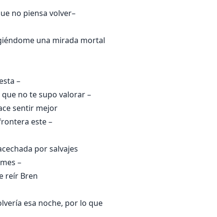
que no piensa volver–
rigiéndome una mirada mortal
esta –
 que no te supo valorar –
ce sentir mejor
frontera este –
 acechada por salvajes
 mes –
e reír Bren
lvería esa noche, por lo que