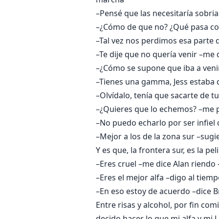
–Pensé que las necesitaría sobria
–¿Cómo de que no? ¿Qué pasa co
–Tal vez nos perdimos esa parte 
–Te dije que no quería venir –me
–¿Cómo se supone que iba a veni
–Tienes una gamma, Jess estaba qu
–Olvídalo, tenía que sacarte de 
–¿Quieres que lo echemos? –me p
–No puedo echarlo por ser infiel 
–Mejor a los de la zona sur –sugi
Y es que, la frontera sur, es la 
–Eres cruel –me dice Alan riendo –
–Eres el mejor alfa –digo al tiemp
–En eso estoy de acuerdo –dice B
Entre risas y alcohol, por fin c
decido hacer lo que mi alfa y mi