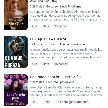
manada.
Vínculos Sin Olor
7.2k
Vistas
·
En curso
·
Linda Middleman
Yo creía que lo nuestro solo ha...
Se supone que están prohibidos. Al menos, es lo que
me sigo diciendo cada vez que los veo. Y cuando mis
amigos, antes cercanos durante 19 años, empiezan a
alejarse, de repente me quedo solo, incluso mientras
Alfa
Beta
Caliente
ellos asumen sus nuevos roles dentro de la manada.
Mi rol es nulo, incluso habiendo nacido como hijo de un
Gamma.
EL VIAJE DE LA FUERZA
773
Vistas
·
En curso
·
Anietie Emmanson
Siempre me dicen que soy un inútil mientras la
Algunas desilusiones o rechazos que recibimos de las
manada me trata con cero resp...
personas que amamos no son el fin del camino. A
veces, son una oportunidad para mejorar en la vida. En
esta historia, verás cómo Luna fue rechazada por su
Alfa
Beta
Desamor
compañero destinado, pero no permitió que el rechazo
la derrumbara. Ella ve el rechazo como una
oportunidad para descubrir su verdadero yo, descubre
su fuerza interior y la desarrolla hasta co...
Una Novia para los Cuatro Alfas
1.2k
Vistas
·
En curso
·
petedilone
—Yo, Alpha Zane del Clan Azul, ofrezco a Bella, mi hija,
como esposa a los cuatro alfas del Clan Luna Roja —
declaró, sus palabras cargadas de veneno—. A cambio,
exijo mi libertad y su misericordia. La oferta quedó
BXG
Beta
De enemigos a amantes
suspendida en el aire, un trato retorcido nacido de la
desesperación y el rencor.