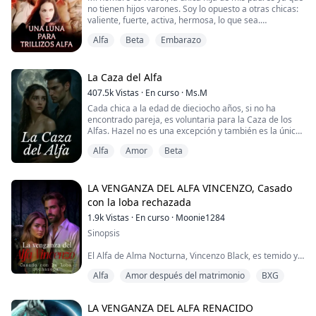
no tienen hijos varones. Soy lo opuesto a otras chicas:
Como la hija del Beta del clan Luna Creciente, se
valiente, fuerte, activa, hermosa, lo que sea.
suponí...
Alfa
Beta
Embarazo
Mi vida se volvió caótica cuando descubrí que soy la
compañera de uno de los alfas trillizos después de la
luna azul. Lo más aterrador es que parece que tengo
algún poder misterioso oculto y un destino del que no
La Caza del Alfa
puedo escapar...
407.5k
Vistas
·
En curso
·
Ms.M
Cada chica a la edad de dieciocho años, si no ha
Con la rev...
encontrado pareja, es voluntaria para la Caza de los
Alfas. Hazel no es una excepción y también es la única
que no lo ve como una oportunidad para encontrar un
Alfa
Amor
Beta
Alfa fuerte que la cuide, sino más bien como una
ceremonia que te despoja de tu libre albedrío y te
envía al bosque para ser cazada como un ciervo.
LA VENGANZA DEL ALFA VINCENZO, Casado
Si es reclamada, será suya. Si no lo es, r...
con la loba rechazada
1.9k
Vistas
·
En curso
·
Moonie1284
Sinopsis
El Alfa de Alma Nocturna, Vincenzo Black, es temido y
respetado. Su sola presencia impone, y su poder no
Alfa
Amor después del matrimonio
BXG
admite dudas. Pero incluso el lobo más dominante
puede sangra y su herida fue profunda. La traición
llegó como un puñal al pecho cuando encontró a su
LA VENGANZA DEL ALFA RENACIDO
prometida, la que debía ser su Luna, en la cama de su