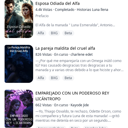
veintitrés años que está envuelto en un drama familiar,
Esposa Odiada del Alfa
el cual, lo ha orillado a mantener...
4.4k
Vistas
·
Completado
·
Historias Luna llena
Prefacio
El Alfa de la manada " Luna Esmeralda", Antonio
Moretti sonrió mientras esperaba en el altar a su
Alfa
BXG
Beta
prometida, Luciana Bianchi.
Desde que la vio sabía que ella sería su prometida y su
compañera, nunca se sintió de sangre limpia, pero ella
La pareja maldita del cruel alfa
era la ilusión de casarse con una damita loba de buena
826
Vistas
·
En curso
·
charlene edet
sangre lobil.
—¿Por qué me emparejaría con un Omega inútil como
tú? Has causado desgracias tras desgracias a tu
— Señor, no encontramos a la novia — le informa un
manada y a varias otras debido a lo que hiciste y ahora
sirviente que agacha la mirada...
quieres emparejarte conmigo?
Alfa
BXG
Beta
Nunca me emparejaría contigo, la diosa de la luna está
tratando de castigarme, pero no te aceptaría por nada.
Siempre te quedarás sin pareja. Has sido condenada y
no hay nada que pueda hacer sobre ser tu pareja
EMPAREJADO CON UN PODEROSO REY
dest...
LICÁNTROPO
662
Vistas
·
En curso
·
Kayode Jide
—Yo, Thiago Osvaldo, te rechazo, Odette Orson, como
mi compañera y futura Luna de esta manada! —gritó
mientras me detenía en seco por un segundo.