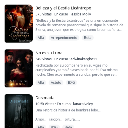
Pero mientras los alfas del Clan Luna Roja lidiaban con
Belleza y el Bestia Licántropo
el peso de la proposición de Alpha Zane, Bella ...
575
Vistas
·
En curso
·
Jessica Molly
"Belleza y la Bestia Licántropa" es una emocionante
novela de romance paranormal que sigue la historia de
Sierra, una joven que es elegida como la compañera
de un temido licántropo llamado William. Al principio,
Alfa
Arrepentimiento
Beta
Sierra tiene miedo de William y lo cree un monstruo,
pero a medida que lo conoce, descubre que es amable
y cariñoso. Después de romper la maldición, Sierra se
convierte en la Luna y esposa...
No es su Luna.
549
Vistas
·
En curso
·
edwinakargbo11
Rechazada por su compañero en su vigésimo
cumpleaños y también asesinada por él. Esa misma
noche, Cleo experimentó a su loba, pero lo que se
convirtió, ni siquiera ella lo entendía. Al día siguiente,
Alfa
Astuto
BXG
se despertó y se dio cuenta de que su compañero
había completado el ritual de unión mientras ella
estaba inconsciente, y en ese momento se dio cuenta
de que la venganza sabía mejor que él, una venganz...
Diezmada
10.5k
Vistas
·
En curso
·
lanacalveley
Una retorcida historia de hombres lobo...
Amor... Traición... Tortura...
Alfa
BXG
Beta