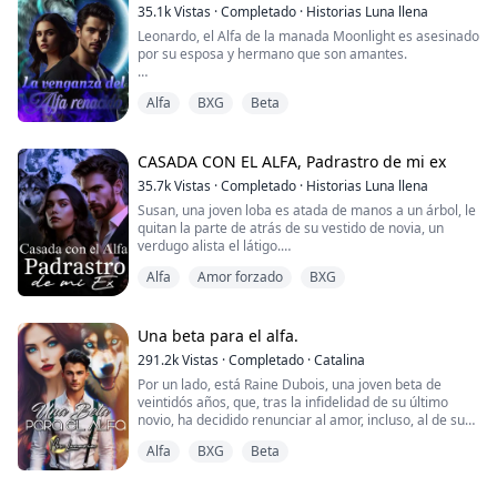
Beta, su mano derecha, su hermano de manada.
35.1k
Vistas
·
Completado
·
Historias Luna llena
Leonardo, el Alfa de la manada Moonlight es asesinado
El rugido que liberó esa noche est...
por su esposa y hermano que son amantes.
El regresa dos años atrás en el tiempo, y decide
Alfa
BXG
Beta
vengarse de ellos, empezando por Valeria quien es su
novia en este tiempo.
Leonardo había engañado a su novia Lucía con su
CASADA CON EL ALFA, Padrastro de mi ex
prima Valeria, por eso aquella loba fue desterrada de
35.7k
Vistas
·
Completado
·
Historias Luna llena
la manada.
Susan, una joven loba es atada de manos a un árbol, le
quitan la parte de atrás de su vestido de novia, un
Decide pedirle a Lucía que se case con el, ella ahora es
verdugo alista el látigo.
una loba...
Alfa
Amor forzado
BXG
— Susan después de cumplir con tu castigo, serás
desterrada de la manada por tu pecado.
El verdugo levanta su mano, para dar el primer
Una beta para el alfa.
latigazo en la espalda delicada de la loba Susan que
291.2k
Vistas
·
Completado
·
Catalina
llora.
Por un lado, está Raine Dubois, una joven beta de
veintidós años, que, tras la infidelidad de su último
Escucha el sonido pero no siente dolor, gira un poco su
novio, ha decidido renunciar al amor, incluso, al de su
cabeza y ve q...
propio compañero, pues asegura que, con su mala
Alfa
BXG
Beta
suerte, este la engañará al segundo de reconocerla.
Por otro lado, tenemos a Cole Turner, un alfa de