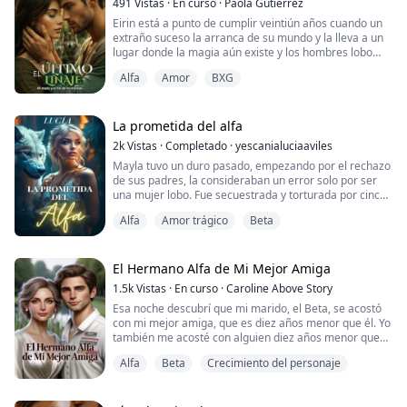
491
Vistas
·
En curso
·
Paola Gutierrez
Eirin está a punto de cumplir veintiún años cuando un
extraño suceso la arranca de su mundo y la lleva a un
lugar donde la magia aún existe y los hombres lobo
gobiernan en manadas. Allí descubre que toda su vida
Alfa
Amor
BXG
ha sido una mentira: es una loba destinada a despertar
un poder excepcional y Mad, el futuro beta de la
manada Luna Azul, es su compañero de vida.
La prometida del alfa
Mientras aprende a sobrevivir en un mund...
2k
Vistas
·
Completado
·
yescanialuciaaviles
Mayla tuvo un duro pasado, empezando por el rechazo
de sus padres, la consideraban un error solo por ser
una mujer lobo. Fue secuestrada y torturada por cinco
años como rata de laboratorio en diferentes
Alfa
Amor trágico
Beta
experimentos. Cuando su mundo estaba por
derrumbarse apareció el Alfa mas respetado. Marcus,
quien la rescató y la protegió desde ese entonces.
Marcus estuvo buscando a su pareja por muchos años
El Hermano Alfa de Mi Mejor Amiga
y ...
1.5k
Vistas
·
En curso
·
Caroline Above Story
Esa noche descubrí que mi marido, el Beta, se acostó
con mi mejor amiga, que es diez años menor que él. Yo
también me acosté con alguien diez años menor que
yo en un bar. Cuando decidieron echarme de la
Alfa
Beta
Crecimiento del personaje
manada, mi aventura de una noche apareció de forma
inesperada y los detuvo. Resultó ser Chris, el hermano
de mi mejor amiga, el supuesto heredero Alfa de la