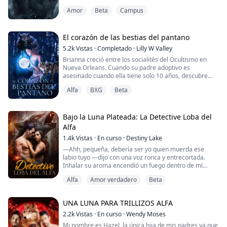
Hasta que Alex me miró… y ya nada volvió a ser igual.
Amor
Beta
Campus
Él era un alfa. Yo, su omega.
Una sola noche bastó para marcarme.
Una sola noche… y quedé embarazada.
Fue así como descubrí el lado más oscuro y fascinante
El corazón de las bestias del pantano
del mundo de alfas y omegas.
5.2k
Vistas
·
Completado
·
Lilly W Valley
Brianna creció entre los socialités del Ocultismo en
Nueva Orleans. Cuando su padre adoptivo es
asesinado cuando ella tiene solo 10 años, descubre
cuán siniestra puede ser su madre. Ahora, a los 21
Alfa
BXG
Beta
años, está en una carrera contra el tiempo para
escapar antes de que los Vipers descubran
exactamente lo que están perdiendo. Para que un día
pueda regresar y buscar la retribución que se le debe
Bajo la Luna Plateada: La Detective Loba del
por la...
Alfa
1.4k
Vistas
·
En curso
·
Destiny Lake
—Ahh, pequeña, debería ser yo quien muerda ese
labio tuyo —dijo con una voz ronca y entrecortada.
Inhalar su aroma encendió un fuego dentro de mí
contra el que luché, intentando evitar que me
Alfa
Amor verdadero
Beta
consumiera por completo.
Pero mi cuerpo se convirtió en un infierno ardiente, con
UNA LUNA PARA TRILLIZOS ALFA
nada más que mi deseo por él quemándome hasta
dejarme en nada.
2.2k
Vistas
·
En curso
·
Wendy Moses
Mi nombre es Hazel, la única hija de mis padres ya que