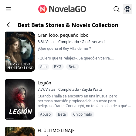
Best Beta Stories & Novels Collection
Gran lobo, pequeño lobo
8.8k
Vistas
·
Completado
·
Gin Silverwolf
¿Qué quería el Rey Alfa de mí? *
«Quiero que te relajes». Se quedó en tierra.
«Quizá si salieras de la habitación». Agarré la
Alfa
BXG
Beta
almohada para cubrirme. Sus ojos color avellana se
me estrecharon. «No puedo hacer eso».
¿Qué quería el Rey Alfa de mí?
Legión
Su manada fue destruida.
7.7k
Vistas
·
Completado
·
Zayda Watts
Fue secuestrada.
Cuando Thalia se encontró en una inusual pero
Luego lo perdió todo.
hermosa mansión propiedad del apuesto pero
Pero cuando Layla se despierta en una manada
peligroso Dante Connaught, no tenía ni idea de a qué la
extranjera sin recordar quién es ni cómo ...
estaban arrastrando. Tras cinco años siendo esclava
Abuso
Beta
Chico malo
de los mismos traficantes que la secuestraron, lo único
que quería era escapar de su control.
William Kade es la beta de los Hellhounds y exmilitares.
EL ÚLTIMO LINAJE
Guapo, inteligente pero dañado, lo último que espe...