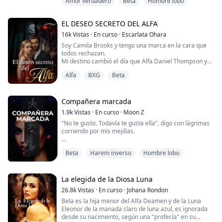
Amor verdadero
Beta
Hombre lobo
Odette, una omega no deseada nacida del beta de la
manada Paxon, ha experimentado esta realidad de
primera mano. Considerada inútil, Odette es
EL DESEO SECRETO DEL ALFA
rechazada por su compañero y tiene una aventura de
una noche con un desconocido. Es reclamada por el
16k
Vistas
·
En curso
·
Escarlata Ohara
despiadad...
Soy Camila Brooks y tengo una marca en la cara que
todos rechazan.
Mi destino cambió el día que Alfa Daniel Thompson y
mi hermana Angélica Brookes se comprometieron. La
Alfa
BXG
Beta
madre de Daniel fue mordida por una serpiente
venenosa, y solo yo pude salvarla. Así que una manada
de lobos me obligó a casarme con él.
Después del matrimonio, viví una vida apasionada,
Compañera marcada
pero tras quedar embarazada, Angélica me ten...
1.9k
Vistas
·
En curso
·
Moon Z
"No te gusto. Todavía te gusta ella", digo con lágrimas
corriendo por mis mejillas.
Cuando ve mis lágrimas, los anillos dorados en sus
Beta
Harem inverso
Hombre lobo
ojos parecen aún más oscuros y magníficos que antes.
"A mi lobo le gustas. Demonios, quiere aparearse
contigo aquí y ahora". Su aliento áspero golpea mis
La elegida de la Diosa Luna
labios mientras se acerca más. "Quiere marcarte, aquí
26.8k
Vistas
·
En curso
·
Johana Rondon
mismo". Besó un punto en mi cuello, justo debajo de mi
Bela es la hija menor del Alfa Deamen y de la Luna
...
Eleonor de la manada claro de luna azul, es ignorada
desde su nacimiento, según una "profecía" en su