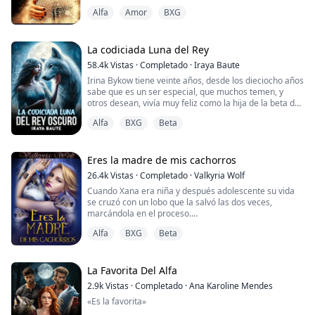
manada nacería quien seria la nueva líder del Consejo
Alfa
Amor
BXG
quien traerá orden y paz a todas las manadas, pero
sus padres se centran es en su hermana mayor Kira
usando una lógica absurda de que por ser la mayor
seria la sucesora del alfa que ocupa el ...
La codiciada Luna del Rey
58.4k
Vistas
·
Completado
·
Iraya Baute
Irina Bykow tiene veinte años, desde los dieciocho años
sabe que es un ser especial, que muchos temen, y
otros desean, vivía muy feliz como la hija de la beta de
la manada Krasnaya Luna, todos esperaban que ella
Alfa
BXG
Beta
fuera, la futura Luna. Pero nada fue como ellos
esperaban, ya que la verdadera naturaleza de Irina
salió a la luz, en forma de una loba diferente, era una
Gamma. El tipo de lobo más raro, ...
Eres la madre de mis cachorros
26.4k
Vistas
·
Completado
·
Valkyria Wolf
Cuando Xana era niña y después adolescente su vida
se cruzó con un lobo que la salvó las dos veces,
marcándola en el proceso.
Ahora de adulta y casada a la fuerza, al tener su marca
Alfa
BXG
Beta
ha sido entregada a ese mismo lobo como tributo con
la intención de ser devorara, solo que nadie planeó que
ella fuera su mate, y en vez de matarla él plantara su
descendencia en ella con la intención de reclamarla
La Favorita Del Alfa
des...
2.9k
Vistas
·
Completado
·
Ana Karoline Mendes
«Es la favorita»