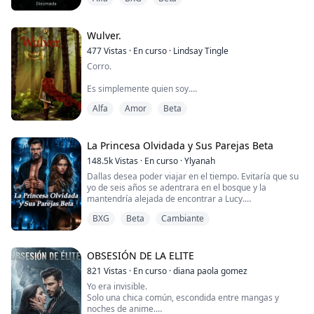
Sigue la historia de Olivia cuando llega a la mayoría de
edad y está lista para encontrar a su pareja en el Baile
de Apareamiento la noche de su 18º cumpleaños.
Wulver.
Olivia fue abandonada siendo una cachorra muy joven
477
Vistas
·
En curso
·
Lindsay Tingle
en el territorio de la Manada Moonlight y, desde que
Corro.
tuvo edad suficiente para entender, todo lo que
siempre qu...
Es simplemente quien soy.
Alfa
Amor
Beta
Cada vez que las cosas se ponen difíciles, me escapo.
En cada nueva situación en la que me encuentro, tengo
una estrategia de salida. Porque sé lo que podría pasar
si no la tengo.
La Princesa Olvidada y Sus Parejas Beta
148.5k
Vistas
·
En curso
·
Ylyanah
Las cosas están a punto de ponerse mal. No entiendo
Dallas desea poder viajar en el tiempo. Evitaría que su
cómo ni por qué. Estoy en un lugar nuevo, sin
yo de seis años se adentrara en el bosque y la
conexiones previas. He desarrollado una vida donde
mantendría alejada de encontrar a Lucy.
nadie podría sospechar nada fuera d...
Desafortunadamente, sí se perdió y sí encontró a Lucy.
BXG
Beta
Cambiante
Desde ese primer día, Lucy toma o se queda con lo que
le pertenece a Dallas. Su muñeca favorita, el último
regalo de su madre. Su vestido para el Baile Escarlata,
que compró con el dinero que ella misma...
OBSESIÓN DE LA ELITE
821
Vistas
·
En curso
·
diana paola gomez
Yo era invisible.
Solo una chica común, escondida entre mangas y
noches de anime.