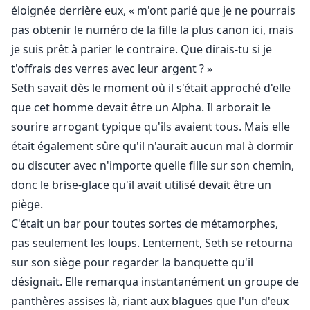
"Oui, chaton ?"
éloignée derrière eux, « m'ont parié que je ne pourrais
pas obtenir le numéro de la fille la plus canon ici, mais
"Arrête, je veux te sentir. Les taquineries me tuent."
je suis prêt à parier le contraire. Que dirais-tu si je
t'offrais des verres avec leur argent ? »
"Ce n'est pas comme ça que ça marche."
Seth savait dès le moment où il s'était approché d'elle
L'homme posa sa main sur ses fesses et la mit sur ses
que cet homme devait être un Alpha. Il arborait le
genoux.
sourire arrogant typique qu'ils avaient tous. Mais elle
était également sûre qu'il n'aurait aucun mal à dormir
"Si tu supplies encore une fois, ton cul sera rougi par
ou discuter avec n'importe quelle fille sur son chemin,
des fessées."
donc le brise-glace qu'il avait utilisé devait être un
piège.
🌶🐺🌶🐺🌶🐺🌶🐺
C'était un bar pour toutes sortes de métamorphes,
pas seulement les loups. Lentement, Seth se retourna
Seth avait une règle : pas d'Alphas. Les Alphas
possessifs, dominants et territoriaux pouvaient se
sur son siège pour regarder la banquette qu'il
plier et se tordre, mais ils ne finiraient jamais dans son
désignait. Elle remarqua instantanément un groupe de
lit, ni ne la traîneraient dans le leur.
panthères assises là, riant aux blagues que l'un d'eux