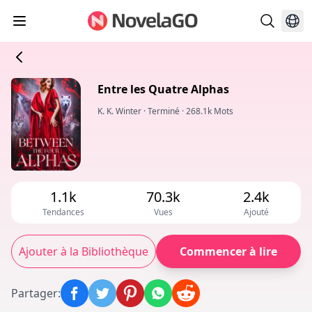
Entre les Quatre Alphas
K. K. Winter
·
Terminé
·
268.1k Mots
1.1k
70.3k
2.4k
Tendances
Vues
Ajouté
Ajouter à la Bibliothèque
Commencer à lire
Partager
: