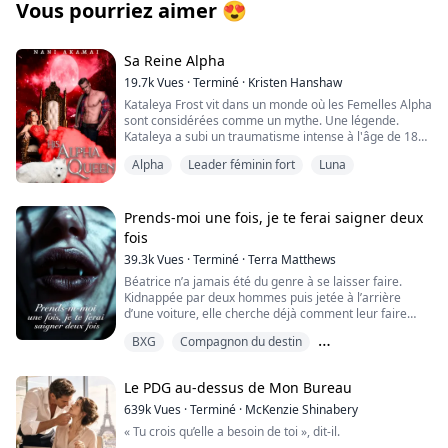
Vous pourriez aimer
😍
Sa Reine Alpha
19.7k
Vues
·
Terminé
·
Kristen Hanshaw
Kataleya Frost vit dans un monde où les Femelles Alpha
sont considérées comme un mythe. Une légende.
Kataleya a subi un traumatisme intense à l'âge de 18
ans, ce qui a affecté sa vision de la vie. Elle rêvait
Alpha
Leader féminin fort
Luna
autrefois de trouver un jour son âme sœur et d'avoir un
lien parfait, semblable à celui de ses parents ;
cependant, maintenant, Kataleya ne veut plus rien
avoir à faire avec lui. Le frère de Kataleya devait
Prends-moi une fois, je te ferai saigner deux
devenir le prochain Alpha, mais il a décidé qu'il avait
fois
d'autres aspirations et a nommé Kataleya comme sa
39.3k
Vues
·
Terminé
·
Terra Matthews
successeure. Ce changement l'obligera à modifier de
nombreuses choses au sein de la hiérarchie de la
Béatrice n’a jamais été du genre à se laisser faire.
meute et ce qui est considéré comme normal dans une
Kidnappée par deux hommes puis jetée à l’arrière
meute. Son père lui a toujours appris, ainsi qu'à ses
d’une voiture, elle cherche déjà comment leur faire
frères, que le chemin pour devenir Alpha ne serait
regretter leur geste. Elle découvre bientôt que ces
BXG
Compagnon du destin
jamais facile, mais Kataleya sera-t-elle jamais acceptée
types sont des loups-garous, chargés de la conduire à
par les membres de sa meute en tant que future Alpha
leur meute, parce qu’elle serait l’âme sœur prédestinée
Compagnon humain
? Lorsque Kataleya rencontre son âme sœur, sera-t-il
de quelqu’un.
Le PDG au-dessus de Mon Bureau
capable de changer sa perspective sur la vie et le lien
d'âme sœur ? Son âme sœur deviendra-t-il son salut ou
Elle. Une humaine. Promise à un loup-garou ? Ça ne
639k
Vues
·
Terminé
·
McKenzie Shinabery
sa chute ultime ? Que se passe-t-il lorsque quelque
pouvait pas être vrai.
« Tu crois qu’elle a besoin de toi », dit-il.
chose de son passé revient la hanter ? Succombera-t-