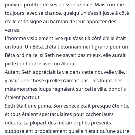
contient BEAUCOUP de contenu mature et de thèmes
pouvoir profiter de ses boissons seule. Mais comme
sensibles. (Fétiches/BDSM/langage fort, etc.)
toujours, avec sa chance, quelqu'un s'assit juste à côté
Fortement conseillé aux lecteurs matures uniquement.
d'elle et fit signe au barman de leur apporter des
!!! 18+ !!!
verres.
L'homme visiblement ivre qui s'assit à côté d'elle était
un loup. Un Bêta. Il était étonnamment grand pour un
Bêta ordinaire, si Seth ne savait pas mieux, elle aurait
pu le confondre avec un Alpha.
Autant Seth appréciait la vie dans cette nouvelle ville, il
y avait une chose qu'elle n'aimait pas - les loups. Les
métamorphes loups régnaient sur cette ville, donc ils
étaient partout.
Seth était une puma. Son espèce était presque éteinte,
et tous étaient spectaculaires pour cacher leurs
odeurs. La plupart des métamorphes présents
supposaient probablement qu'elle n'était qu'une autre