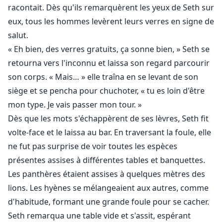
racontait. Dès qu'ils remarquèrent les yeux de Seth sur
Jusqu'au jour des jeux cérémoniels des Alphas : tout ce
eux, tous les hommes levèrent leurs verres en signe de
qu'elle avait à faire était de servir les invités et de
salut.
courir aussi loin que possible dès qu'elle en avait
« Eh bien, des verres gratuits, ça sonne bien, » Seth se
l'occasion.
retourna vers l'inconnu et laissa son regard parcourir
son corps. « Mais… » elle traîna en se levant de son
Seth ne s'attendait pas à rencontrer un Alpha un jour
siège et se pencha pour chuchoter, « tu es loin d'être
avant de quitter la nouvelle ville, ni à en affronter un
mon type. Je vais passer mon tour. »
autre tentant de montrer son intérêt - pas un, deux ou
Dès que les mots s'échappèrent de ses lèvres, Seth fit
trois, mais quatre mâles Alpha.
volte-face et le laissa au bar. En traversant la foule, elle
Aucun d'eux n'était prêt à abandonner ou à s'écarter.
ne fut pas surprise de voir toutes les espèces
Les hommes voulaient la revendiquer, et aucun ne
présentes assises à différentes tables et banquettes.
s'arrêterait tant que la femme ne serait pas sienne ou
Les panthères étaient assises à quelques mètres des
la leur.
lions. Les hyènes se mélangeaient aux autres, comme
d'habitude, formant une grande foule pour se cacher.
Avertissement : Ceci est un livre de harem inversé qui
Seth remarqua une table vide et s'assit, espérant