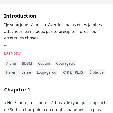
Introduction
"Je veux jouer à un jeu. Avec les mains et les jambes
attachées, tu ne peux pas te précipiter, forcer ou
arrêter les choses.
Maintenant. Ferme les yeux." L'Alpha commanda. Seth
LIRE MOINS
frissonna à ses mots.
Alpha
BDSM
Coquin
Courageux
Pendant un moment, la pièce devint silencieuse.
Harem inversé
Loup-garou
R18 ET PLUS
Érotique
Tout ce que Seth pouvait entendre était sa respiration
rapide.
Chapitre
1
Elle se sentait toujours excitée mais effrayée.
« Hé. Écoute, mes potes là-bas, » le type qui s'approcha
"Luciano, s'il te plaît," gémit-elle,
de Seth au bar pointa du doigt la banquette la plus