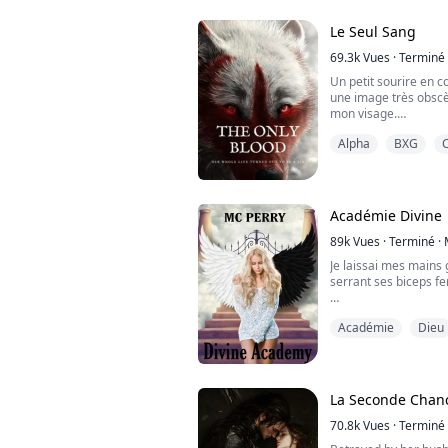
elle connaît la vérit
sans chef et traqué ap
Le Seul Sang
69.3k
Vues
·
Terminé
Un petit sourire en c
une image très obscè
mon visage.
Alpha
BXG
Oh Déesse...
Si j'avais été seule, 
glisser entre mes cui
se déroulait dans ma 
Académie Divine
Logan, mais Adrian p
d'où il était.
89k
Vues
·
Terminé
·
Je laissai mes mains 
Je vou...
serrant ses biceps f
"Tu aimes ce que tu 
Académie
Dieu
un sourire arrogant s
"Ferme-la et embrass
mains de ses bras po
l'attirant vers moi.
La Seconde Chanc
CETTE HISTOIRE EST
70.8k
Vues
·
Terminé
RISQUES ET PÉRILS...