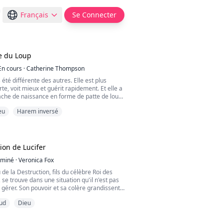
Français
Se Connecter
e du Loup
En cours
·
Catherine Thompson
 été différente des autres. Elle est plus
rte, voit mieux et guérit rapidement. Et elle a
ache de naissance en forme de patte de loup.
'est jamais considérée comme spéciale.
eu
Harem inversé
elle approche de son vingtième anniversaire.
que toutes ses particularités deviennent
lle ne connaît rien du monde surnaturel n...
on de Lucifer
rminé
·
Veronica Fox
u de la Destruction, fils du célèbre Roi des
 se trouve dans une situation qu'il n'est pas
 gérer. Son pouvoir et sa colère grandissent
on père croyant que Cronos essaie d'habiter
ud
Dieu
asse ses jours et ses nuits à torturer les
, mais cela ne suffit pas. Son désir de courir
 détruire chaque être vivant...