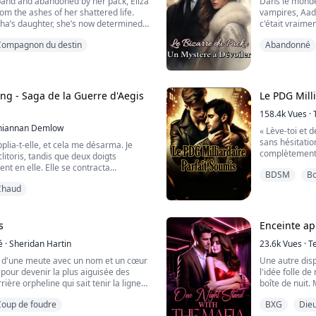
and and abandoned by her pack, Eliza
Dans le monde
rom the ashes of her shattered life.
vampires, Aad
..
ha’s daughter, she’s now determined
c'était vraimen
e and make those who wronged her
importe combie
Compagnon du destin
Abandonné
restait toujou
ans. When Eliza severs her bond with
r, a magnetic Lycan prince steps
Ses parents ét
te. Bound by destiny yet scarred
(second en co
continent. Ma
ng - Saga de la Guerre d'Aegis
Le PDG Mill
158.4k
Vues
·
hiannan Demlow
« Lève-toi et d
sans hésitatio
upplia-t-elle, et cela me désarma. Je
complètement 
litoris, tandis que deux doigts
dans sa direct
nt en elle. Elle se contracta
BDSM
B
he. Bram grogna au-dessus d'elle, une
« Es-tu sûr d'ê
Chaud
s cheveux alors qu'elle prenait son
commences, tu 
comme si elle était née pour ça.
je veux que t
Compris ?
s
Enceinte ap
...
é
·
Sheridan Hartin
« O...oui, Maître
23.6k
Vues
·
T
re d'une meute avec un nom et un cœur
Une autre disp
 pour devenir la plus aiguisée des
l'idée folle de
ière orpheline qui sait tenir la ligne
boîte de nuit. 
'est pas dans ses plans... jusqu'à ce
fini dans les 
Coup de foudre
BXG
Die
ha avec des réputations de playboys et
Michelangelo.