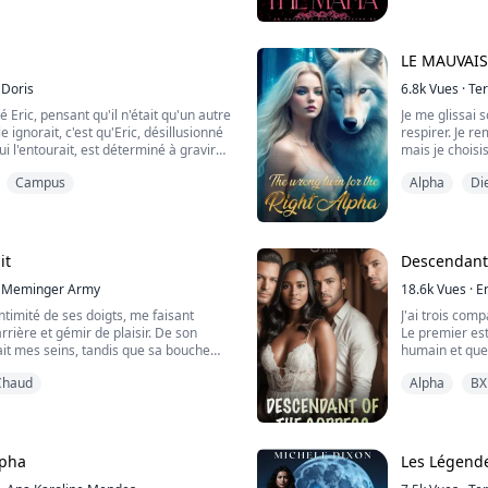
ment douces décident que la fille qui
seule reine qu'ils prendron...
Nous avons pa
qu'il me faisa
Mais le lendema
LE MAUVAI
Doris
6.8k
Vues
·
Te
é Eric, pensant qu'il n'était qu'un autre
Je me glissai 
e ignorait, c'est qu'Eric, désillusionné
respirer. Je r
qui l'entourait, est déterminé à gravir
mais je choisis
ents et marées. Ils peuvent le
"La transformat
Campus
Alpha
Di
mais bientôt, il s'élèvera à des
murmurai.
peuvent que rêver.
"D'abord, tes 
Ses yeux étaie
 sommes ravis de vous informer que le
poussera sur 
c'est la pa...
it
Descendant
Meminger Army
18.6k
Vues
·
E
timité de ses doigts, me faisant
J'ai trois com
rrière et gémir de plaisir. De son
Le premier est 
ait mes seins, tandis que sa bouche
humain et que
 mon cou et mon épaule.
mener une vie 
Chaud
Alpha
BX
ressemblais à s
Le deuxième, L
 unions entre loups-garous et
Gladiateur, il 
ment interdites et sévèrement
m'attendait de
ne jeune sorcière orpheline sans
lpha
Les Légend
pliquée...