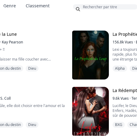
Genre
Classement
nus
 la Lune
La Prophéti
·
Kay Pearson
156.8k
Vues
·
 !!
Lexi a toujours
rapide, plus fo
 laisser ma fille coucher avec
une étrange t
cha-t-il. Il me donna un coup de pied
Mais elle ne s
n du destin
Dieu
Alpha
Di
oyant voler à travers la pièce.
Jusqu'à ce qu'
 » toussai-je, cherchant désespérément à
Elle remarque 
plus fortes. E
ue ma poitrine s'était effondrée. Je
 vomir quand Hank attrapa mes cheveux
La Rédempti
S. Coll
9.6k
Vues
·
Te
, elle doit choisir entre l'amour et la
Lucifer, le Die
Enfers, Hadès,
sûr de pouvoir
irabal ne peut que regarder avec
chaque jour, s
n du destin
Dieu
BXG
Cha
ique dévorer son île caribéenne,
son corps. Il p
ante meute Osupa comme de la cendre
âmes de l'enfer
 le lien mental de son Alpha s'éteint,
sur Terre et de