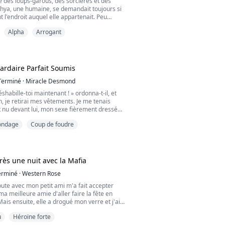
 des loups-garous, des sorcières et des
hya, une humaine, se demandait toujours si
t l'endroit auquel elle appartenait. Peu
n de fois elle posait la question, la réponse
Alpha
Arrogant
rs la même... OUI.
aient l'un des couples bêta les plus forts
mmandement) de leur époque sur tout le
is même avec du san...
iardaire Parfait Soumis
Terminé
·
Miracle Desmond
éshabille-toi maintenant ! » ordonna-t-il, et
n, je retirai mes vêtements. Je me tenais
nu devant lui, mon sexe fièrement dressé
ion.
ondage
Coup de foudre
tre prêt à faire cela ? Une fois que tu
ne t'arrêtes pas jusqu'à ce que je jouisse, et
u avales chaque goutte de mon sperme.
rès une nuit avec la Mafia
. » soufflai-j...
erminé
·
Western Rose
ute avec mon petit ami m'a fait accepter
 ma meilleure amie d'aller faire la fête en
Mais ensuite, elle a drogué mon verre et j'ai
bras d'un étranger terriblement séduisant,
u
Héroïne forte