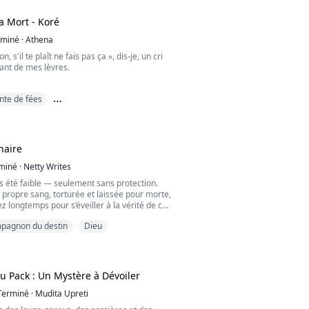
a Mort - Koré
rminé
·
Athena
non, s'il te plaît ne fais pas ça », dis-je, un cri
ant de mes lèvres.
 perçaient les miens. Pourquoi étaient-ils si
nte de fées
Non, je ne pouvais pas penser ainsi. Je
homme, je détestais la façon dont il m'avait
 pour les amoureux
vierge consacrée à la déesse Athéna », lui dis-
naire
mait pas cette réponse.
miné
·
Netty Writes
..
is été faible — seulement sans protection.
 propre sang, torturée et laissée pour morte,
ez longtemps pour s’éveiller à la vérité de ce
a fille de la Déesse de la Lune, renaissante, et
pagnon du destin
Dieu
s puissante qui soit.
sœur, reste à ses côtés tandis qu’elle
une meute qui l’a laissée tomber. Lyric ne
du Pack : Un Mystère à Dévoiler
Terminé
·
Mudita Upreti