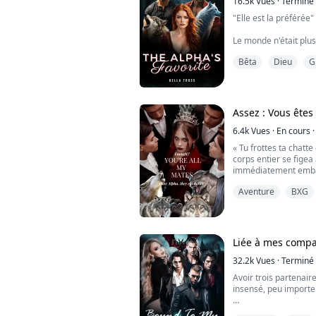
16.5k
Vues
·
Terminé
"Elle est la préférée"
Le monde n'était plu
réels et à la première
Bêta
Dieu
G
n'était pas différen
élancé et aux longs 
jusqu'à sa taille. Ses
de cils délicats, et s
en un sourire espiègle
Assez : Vous ête
6.4k
Vues
·
En cours
·
« Tu frottes ta chatt
corps entier se figea
immédiatement embarr
perdu le contrôle fac
Aventure
BXG
sous le choc, ses ma
de mon chemisier et
révéler mes seins nus
pièce...
Liée à mes comp
32.2k
Vues
·
Terminé
Avoir trois partenair
insensé, peu importe 
Le destin me montrera