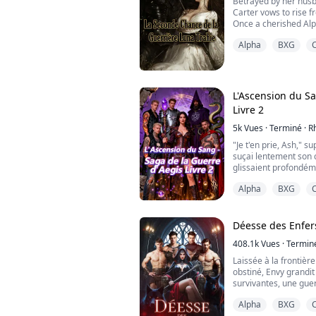
Betrayed by her husb
Carter vows to rise f
*****************.
Once a cherished Alp
to reclaim her prid
Alpha
BXG
regret it.
But fate has other pl
the man who broke he
forward—her fated ma
by...
L'Ascension du Sa
Livre 2
5k
Vues
·
Terminé
·
R
"Je t'en prie, Ash," s
suçai lentement son c
glissaient profondéme
fortement, déjà proc
Alpha
BXG
main emmêlée dans se
sexe dans sa bouche 
Déesse des Enfer
C'EST LE DEUXIÈME L
408.1k
Vues
·
Termin
Laissée à la frontiè
obstiné, Envy grandit
survivantes, une guerr
et avancer. L'amour n
Alpha
BXG
que quatre loups alp