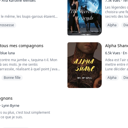
·
Ana Karoline Mendes
7.5k
Vues
·
Te
Les légendes d
choisira une 
s le même, les loups-garous étaient
secrets des l
 occasion, ils prenaient tout. Et ce
qu'elle possèd
rossesse
Alpha
Di
t pour Susan. Une belle femme au corps
et soit marqué
cheveux bruns ondulés qui tombaient
pouvoir qu'ell
 yeux verts brillants étaient encadrés
savent que la
es lèvres pleines se courbaient souvent
change...
....
s tous mes compagnons
Alpha Shan
blue luna
6.5k
Vues
·
En 
e contre ma jambe », taquina-t-il. Mon
Adea est l'air 
 à ses mots. Je me sentis
mettre entre n
assée, réalisant à quel point j'avais
Lune décider a
e à cet homme. Pendant que j'étais
ou le destin, 
Bonne fille
Alpha
Di
ins déchirèrent rapidement le devant
chemin. Destin
 repoussèrent mon soutien-gorge pour
pour moi. Per
. Je sentis la température froide de la
mais la blague
destin....
agnons
·
Lynn Byrne
es ou plus, c'est tout simplement
ce que je suis.
 ce qui est réel en utilisant plus d'un