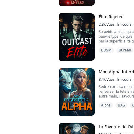
des mains incroyable
ne se plie pas est la 
Élite Rejetée
2.8k
Vues
·
En cours
·
Sa petite amie a quitt
pauvre type. Ce qu'ell
par la superficialité 
les échelons contre v
BDSM
Bureau
mépriser maintenant, 
hauteurs dont ils ne 
Chers lecteurs, nous
précie...
Mon Alpha Interd
8.4k
Vues
·
En cours
·
Sedrik caressa mon in
renverser la tête en a
autre main, il savour
embrassait et suçait
Alpha
BXG
Dans un monde où les
sorciers sont stricte
condamnées, Alana, u
La Favorite de l'A
magie, se retrouve im