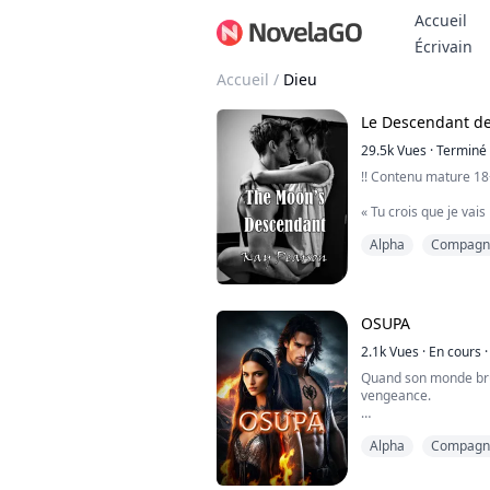
Accueil
Bo
Écrivain
Accueil
/
Dieu
Le Descendant de
29.5k
Vues
·
Terminé
!! Contenu mature 18+
« Tu crois que je vais
n'importe qui ? » cra
Alpha
Compagno
dans les côtes, m'env
« Je ne l'ai pas fait
respirer.
J'avais l'impression q
pensais que j'allais
OSUPA
et souleva ma tête. ...
2.1k
Vues
·
En cours
·
Quand son monde brûle
vengeance.
La prêtresse Loiza M
Alpha
Compagno
horreur le feu volcan
dispersant sa puiss
au vent. Au moment où