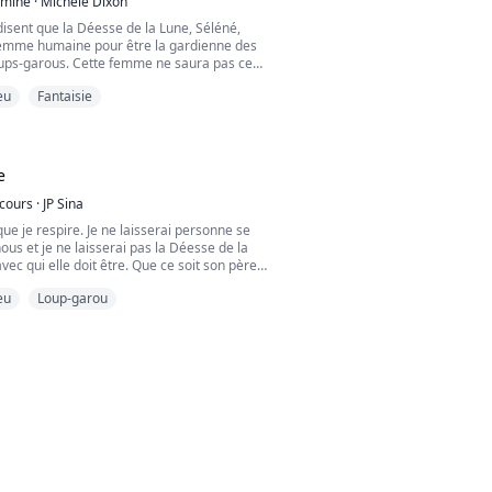
rminé
·
Michele Dixon
isent que la Déesse de la Lune, Séléné,
femme humaine pour être la gardienne des
oups-garous. Cette femme ne saura pas ce
e jusqu'à ce qu'elle rencontre son âme sœur
eu
Fantaisie
e. Bien qu'elle et son compagnon ignorent le
e détient, d'autres dans le monde surnaturel
 légende est vraie lorsque tout commence à
e
cours
·
JP Sina
que je respire. Je ne laisserai personne se
ous et je ne laisserai pas la Déesse de la
vec qui elle doit être. Que ce soit son père
personne ne se mettra en travers de mon
eu
Loup-garou
 ? Âme sœur ? Ces mots ne signifient rien
sonne ne veut que nous soyons ensemble,
 est sur eux, je déciderai de mon propre