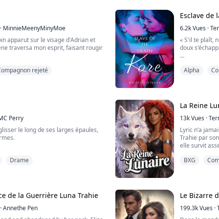
é brutale : son peuple est à nouveau
rès cinq siècles d'un san...
Esclave de l
·
MinnieMeenyMinyMoe
6.2k
Vues
·
Te
oin apparut sur le visage d'Adrian et
« S'il te plaît, 
ne traversa mon esprit, faisant rougir
doux s'échapp
Ses yeux bleus
Compagnon rejeté
Alpha
Co
magnifiques ? 
détestais cet 
Des ennemis
j'aurais peut-être laissé mes doigts
piégée.
sses. C'était comme si un film porno
tête. Je ne savais pas pour Aiden et
« Je suis une 
La Reine Lu
ouvait sûrement sentir mon excitation
je. Hadès n'ai
MC Perry
13k
Vues
·
Ter
« Je te briserai.
glisser le long de ses larges épaules,
Lyric n’a jama
ermes.
Trahie par son
elle survit ass
vois, Princesse ?" demanda Aphelion,
qu’elle est : l
Drame
BXG
Com
ur le visage.
la louve la plu
e-moi," répondis-je en levant mes
Cole, son âme 
ur les enfouir dans ses cheveux,
retourne dans 
recherche...
e de la Guerrière Luna Trahie
Le Bizarre 
 UN REVERSE HAREM - À LIRE À VOS
·
Annethe Pen
199.3k
Vues
·