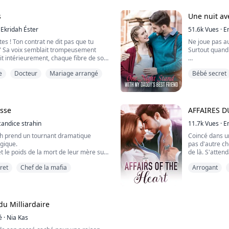
mie d'Aidan, est médecin et n'a jamais
Maintenant, j
s
Une nuit av
Il y a cinq an
Ekridah Éster
d'Estrea dans 
51.6k
Vues
·
E
es ! Ton contrat ne dit pas que tu
Ne joue pas au
 Sa voix semblait trompeusement
Surtout quand 
it intérieurement, chaque fibre de son
queviller devant l'homme qui la
Une nuit avec 
e
Docteur
Mariage arrangé
Bébé secret
 hauteur, la regardant avec son regard
centimètre de
 l'avait déstabilisée dès leur
C'était censé
 il la déstabilisait encore maintenant.
étranger de p
Il s'avère êtr
mon père.
esse
AFFAIRES 
Maintenant, je 
candice strahin
Une pomme par
11.7k
Vues
·
E
th prend un tournant dramatique
Coincé dans un
agique.
pas d'autre ch
t le poids de la mort de leur mère sur
de là. S'atten
n frère Ethan Black luttent pour
cheveux gris a
ret
Chef de la mafia
Arrogant
lorsqu'une do
 trouve une fin fatale, ils sont
dans la pièce.
le tumultueux qu'ils n'auraient
Belinda fixe l
ck, un chef de la mafia redouté, et
son embauche e
u Milliardaire
é
·
Nia Kas