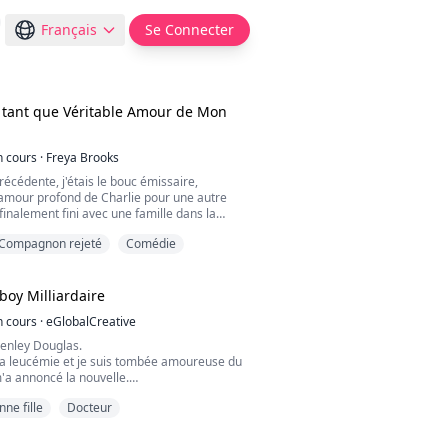
Français
Se Connecter
 tant que Véritable Amour de Mon
n cours
·
Freya Brooks
écédente, j'étais le bouc émissaire,
'amour profond de Charlie pour une autre
 finalement fini avec une famille dans la
ma renaissance, j'ai décidé de lâcher prise,
Compagnon rejeté
Comédie
 Peiheng demande le divorce. Mais le
de la situation est un peu étrange,
mme qui rentrait à peine à la maison dans
nte revient...
boy Milliardaire
n cours
·
eGlobalCreative
Henley Douglas.
 la leucémie et je suis tombée amoureuse du
'a annoncé la nouvelle.
 veut m'épouser.
nne fille
Docteur
 me donnera tout... sauf son amour.
 cœur à une femme qui l'a brisé il y a