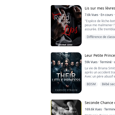
Kenna, la meilleure a
trouvé le...
Lis sur mes lèvre
7.6k
Vues
·
En cours
·
"Espèce de lèche-bott
peux me malmener !"
assurée. Elle trembla
être voulant se recro
Différence de class
dominait de toute sa
désarmant. Marc Aryan
première rencontre et
"Lèche-...
Leur Petite Princ
59k
Vues
·
Terminé
·
La vie de Briana Smi
après un accident tr
Avec un père abusif e
les épaules, Bri et so
BDSM
Bébé sec
survivre.
Mais lorsque leur père
plongés dans un périp
jamais imaginé.
Entre en scène M. Bla
Seconde Chance d
ses gardes ...
169.6k
Vues
·
Termin