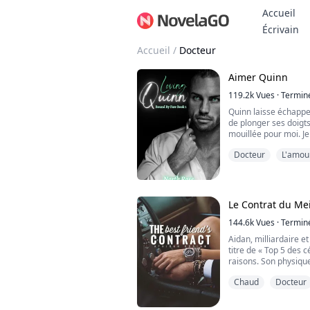
Accueil
Bo
Écrivain
Accueil
/
Docteur
Aimer Quinn
119.2k
Vues
·
Termin
Quinn laisse échapp
de plonger ses doigts 
mouillée pour moi. Je
Docteur
L'amou
Avant que j'aie le t
faire, Quinn tombe à
Le véritable amour
épaules, puis fixe sa
bruyamment alors qu'il
deux de...
Le Contrat du Me
144.6k
Vues
·
Termin
Aidan, milliardaire e
titre de « Top 5 des c
raisons. Son physiqu
de se marier, du moin
Chaud
Docteur
ans, mais sa mère co
vous non désirés, ce q