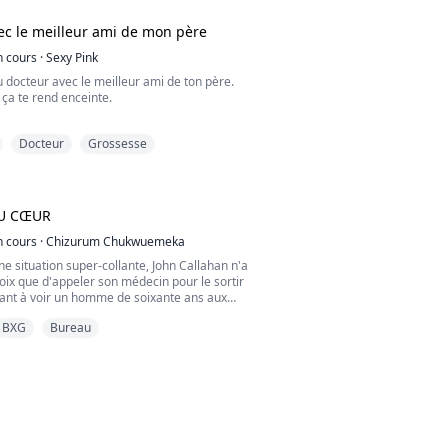
e dois ramasser les morceaux.
ec le meilleur ami de mon père
s, ma sœur, Ari, a épousé le prince Grayson
un mariage arra...
n cours
·
Sexy Pink
 docteur avec le meilleur ami de ton père.
ça te rend enceinte.
le Docteur Beau Gosse et il explore chaque
Docteur
Grossesse
 mon anatomie.
 être une aventure amusante avec un
assage.
e le nouveau médecin et le meilleur ami de
DU CŒUR
sais que je suis dans le pétrin.
 jour éloigne le médecin...
n cours
·
Chizurum Chukwuemeka
e situation super-collante, John Callahan n'a
oix que d'appeler son médecin pour le sortir
dant à voir un homme de soixante ans aux
vec une calvitie au milieu, John est stupéfait
BXG
Bureau
ctoresse sexy d'une trentaine d'années entre
a première urgence qu'elle doit gérer depuis
t elle ne s'attend...