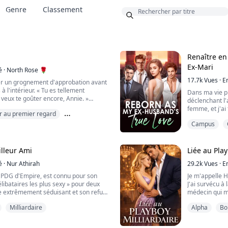
Genre
Classement
nus
Renaître en
Ex-Mari
é
·
North Rose 🌹
17.7k
Vues
·
E
er un grognement d'approbation avant
à l'intérieur. « Tu es tellement
Dans ma vie pr
 veux te goûter encore, Annie. »
déclenchant l
femme, et j'ai
r au premier regard
emps de comprendre ce qu'il compte
misère. Après 
 genoux, accroche mes jambes sur ses
Campus
attendant que
 bouche sur mon intimité. Je gémis
développement 
 s'attaque à mon clitoris. Il glisse
comment un ho
ma vie précéde
illeur Ami
Liée au Play
é
·
Nur Athirah
29.2k
Vues
·
E
t PDG d'Empire, est connu pour son
Je m'appelle 
élibataires les plus sexy » pour deux
J'ai survécu à
e extrêmement séduisant et son refus
médecin qui m
s jusqu'à ce qu'il atteigne quarante
Maintenant, il
Milliardaire
Alpha
Bo
ntinue de lui organiser des rendez-
En échange, il
ui le laisse frustré.
Il a donné son
longtemps.