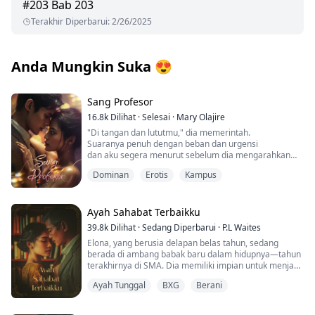
#
203
Bab 203
Terakhir Diperbarui
:
2/26/2025
Anda Mungkin Suka
😍
Sang Profesor
16.8k
Dilihat
·
Selesai
·
Mary Olajire
"Di tangan dan lututmu," dia memerintah.
Suaranya penuh dengan beban dan urgensi
dan aku segera menurut sebelum dia mengarahkan
pinggulku.
Dominan
Erotis
Kampus
Tubuh kami bertemu dengan irama yang keras dan
marah.
Aku semakin basah dan panas saat mendengarkan
suara kami bercinta.
Ayah Sahabat Terbaikku
"Sial, vaginamu gila."
39.8k
Dilihat
·
Sedang Diperbarui
·
P.L Waites
Elona, yang berusia delapan belas tahun, sedang
berada di ambang babak baru dalam hidupnya—tahun
Setelah satu malam panas dengan seorang pria asing
terakhirnya di SMA. Dia memiliki impian untuk menjadi
yang dia temui di klub, Dalia Campbell tidak mengira
model. Namun, di balik penampilan percaya dirinya,
akan bertemu Noah Anderson lagi. Kemudian Senin
Ayah Tunggal
BXG
Berani
ada rahasia yang ia simpan—perasaan suka pada
pagi tiba, dan orang yang masuk ke ruang kuliah
seseorang yang tak terduga—Pak Crane, ayah dari
sebagai dosen adalah pria asing dari klub itu.
sahabatnya.
Ketegangan meningkat dan Dalia berusaha sekuat