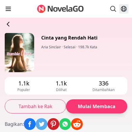
Cinta yang Rendah Hati
Aria Sinclair
·
Selesai
·
198.7k Kata
1.1k
1.1k
336
Populer
Dilihat
Ditambahkan
Tambah ke Rak
Mulai Membaca
Bagikan
: