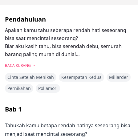
Pendahuluan
Apakah kamu tahu seberapa rendah hati seseorang
bisa saat mencintai seseorang?
Biar aku kasih tahu, bisa serendah debu, semurah
barang paling murah di dunia!
Apakah kamu tahu seberapa sakitnya mencintai
BACA KURANG
seseorang yang tidak mencintaimu kembali?
Cinta Setelah Menikah
Kesempatan Kedua
Miliarder
Biar aku kasih tahu, rasanya seperti memegang pisau
tajam di tanganmu; semakin erat kamu
Pernikahan
Poliamori
menggenggamnya, semakin tajam pisaunya mengiris,
meninggalkanmu berdarah dan terluka...
Bab
1
Tahukah kamu betapa rendah hatinya seseorang bisa
menjadi saat mencintai seseorang?