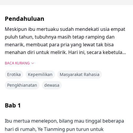
Pendahuluan
Meskipun ibu mertuaku sudah mendekati usia empat
puluh tahun, tubuhnya masih tetap ramping dan
menarik, membuat para pria yang lewat tak bisa
menahan diri untuk melirik. Hari ini, secara kebetulan
aku membuka pintu kamar ibu mertuaku, dan tanpa
BACA KURANG
sengaja mengungkap rahasianya~
Erotika
Kepemilikan
Masyarakat Rahasia
Pengkhianatan
dewasa
Bab
1
Ibu mertua menelepon, bilang mau tinggal beberapa
hari di rumah, Ye Tianming pun turun untuk