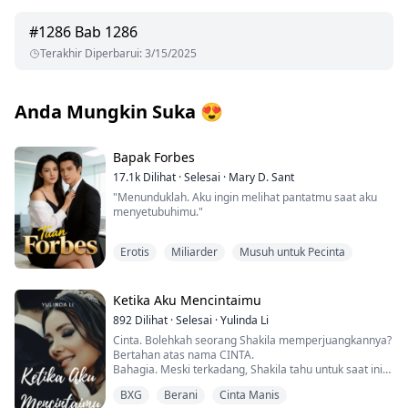
#
1286
Bab 1286
Terakhir Diperbarui
:
3/15/2025
Anda Mungkin Suka
😍
Bapak Forbes
17.1k
Dilihat
·
Selesai
·
Mary D. Sant
"Menunduklah. Aku ingin melihat pantatmu saat aku
menyetubuhimu."
Ya ampun! Kata-katanya membuatku terangsang
Erotis
Miliarder
Musuh untuk Pecinta
sekaligus kesal. Dia masih sama seperti dulu, brengsek
yang arogan dan bossy, selalu ingin segalanya sesuai
keinginannya.
Ketika Aku Mencintaimu
"Kenapa aku harus melakukan itu?" tanyaku,
892
Dilihat
·
Selesai
·
Yulinda Li
merasakan kakiku mulai lemas.
Cinta. Bolehkah seorang Shakila memperjuangkannya?
Bertahan atas nama CINTA.
"Maaf kalau aku membuatmu berpikir kamu punya
Bahagia. Meski terkadang, Shakila tahu untuk saat ini
pilihan," katanya sebelum menarik rambutku dan
ia belum mendapatkan cinta.
mendorong tubuhku, memaksaku menunduk dan
BXG
Berani
Cinta Manis
meletakkan tanganku di atas meja kerjanya.