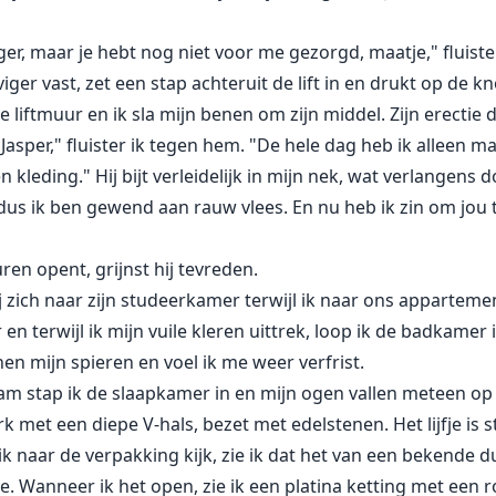
, maar je hebt nog niet voor me gezorgd, maatje," fluistert 
iger vast, zet een stap achteruit de lift in en drukt op de 
liftmuur en ik sla mijn benen om zijn middel. Zijn erectie d
, Jasper," fluister ik tegen hem. "De hele dag heb ik alleen 
n kleding." Hij bijt verleidelijk in mijn nek, wat verlangens
us ik ben gewend aan rauw vlees. En nu heb ik zin om jou te
euren opent, grijnst hij tevreden.
j zich naar zijn studeerkamer terwijl ik naar ons apparte
en terwijl ik mijn vuile kleren uittrek, loop ik de badkamer
n mijn spieren en voel ik me weer verfrist.
m stap ik de slaapkamer in en mijn ogen vallen meteen op 
k met een diepe V-hals, bezet met edelstenen. Het lijfje is s
 ik naar de verpakking kijk, zie ik dat het van een bekende
e. Wanneer ik het open, zie ik een platina ketting met een r