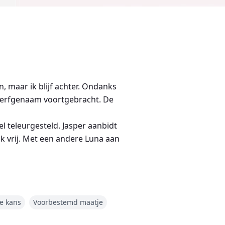
n, maar ik blijf achter. Ondanks
de erfgenaam voortgebracht. De
l teleurgesteld. Jasper aanbidt
k vrij. Met een andere Luna aan
hatrijk. Ik heb ook het hart
pel.
e kans
Voorbestemd maatje
ter dat ik zwanger ben. Mijn