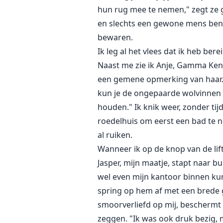
hun rug mee te nemen," zegt ze ge
en slechts een gewone mens ben. 
bewaren.
Ik leg al het vlees dat ik heb bere
Naast me zie ik Anje, Gamma Kenr
een gemene opmerking van haar. En 
kun je de ongepaarde wolvinnen h
houden." Ik knik weer, zonder tijd
roedelhuis om eerst een bad te 
al ruiken.
Wanneer ik op de knop van de lif
Jasper, mijn maatje, stapt naar b
wel even mijn kantoor binnen kun
spring op hem af met een brede gli
smoorverliefd op mij, beschermt m
zeggen. "Ik was ook druk bezig, m