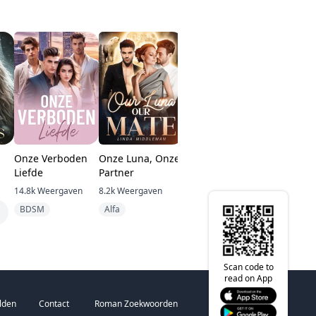
Onze Verboden
Onze Luna, Onze
De Alpha Koning
De Verbo
Liefde
Partner
van de
Prinses e
Ongewenste
Mafia Ma
14.8k
Weergaven
8.2k
Weergaven
3.8k
Weergaven
5.6k
Weerg
Dochter
BDSM
Alfa
Alfa
BDSM
Scan code to
read on App
lden
Contact
Roman Zoekwoorden