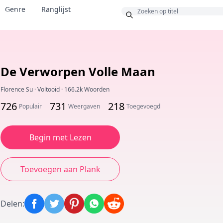
Genre
Ranglijst
Bonus
De Verworpen Volle Maan
Florence Su
·
Voltooid
·
166.2k Woorden
726
731
218
Populair
Weergaven
Toegevoegd
Begin met Lezen
Toevoegen aan Plank
Delen
: