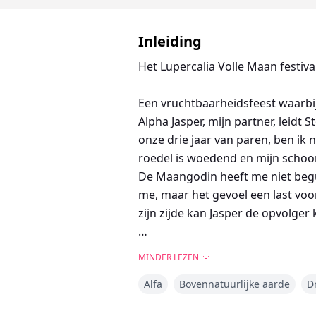
Inleiding
Het Lupercalia Volle Maan festival
Een vruchtbaarheidsfeest waarbi
Alpha Jasper, mijn partner, leidt 
onze drie jaar van paren, ben ik
roedel is woedend en mijn schoo
De Maangodin heeft me niet begun
me, maar het gevoel een last voo
zijn zijde kan Jasper de opvolger 
In de Mensenstad vind ik wat ik ve
MINDER LEZEN
gestolen van de meest ongrijpbare
Alfa
Bovennatuurlijke aarde
D
Maar mijn geluk duurde niet lang
vriend beweert de vader te zijn 