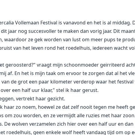
ha gaf niet op en bleef naar me zoeken. Totdat hij me vindt
lemma: het hof maken aan de vrouw van de Koning is fataal
rcalia Vollemaan Festival is vanavond en het is al middag. 
ordt, bevind ik me plotseling tussen twee partners. Ik mo
dit jaar nog succesvoller te maken dan vorig jaar. Dit maanf
upercalia voor mij moet buigen...
n, waardoor ze gek worden van lust om meer pups te produ
 bruist van het leven rond het roedelhuis, iedereen wacht v
iet geroosterd?" vraagt mijn schoonmoeder geïrriteerd achte
j af. En het is mijn taak om ervoor te zorgen dat al het vl
van de grot een paar kilometer verderop waar het festival
over een half uur klaar," stel ik haar gerust.
ggen, vertrekt haar gezicht.
ik haar zo noem, hoewel ze dat zelf nooit tegen me heeft ge
os om zou worden, en ze vermijdt alle ruzies met haar zoon.
r is. De wolven verzamelen zich hier over een half uur en dan
k in het roedelhuis, geen enkele wolf heeft vandaag tijd om o