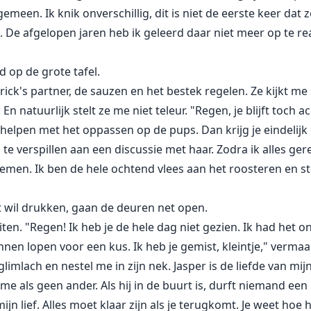
meen. Ik knik onverschillig, dit is niet de eerste keer dat
De afgelopen jaren heb ik geleerd daar niet meer op te re
id op de grote tafel.
ick's partner, de sauzen en het bestek regelen. Ze kijkt me
natuurlijk stelt ze me niet teleur. "Regen, je blijft toch a
elpen met het oppassen op de pups. Dan krijg je eindelijk 
 te verspillen aan een discussie met haar. Zodra ik alles ger
nemen. Ik ben de hele ochtend vlees aan het roosteren en 
t wil drukken, gaan de deuren net open.
uiten. "Regen! Ik heb je de hele dag niet gezien. Ik had het 
nen lopen voor een kus. Ik heb je gemist, kleintje," vermaa
mlach en nestel me in zijn nek. Jasper is de liefde van mijn 
e als geen ander. Als hij in de buurt is, durft niemand ee
ijn lief. Alles moet klaar zijn als je terugkomt. Je weet ho