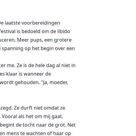
, aan de zijde van de Koning van
. En wanneer de partnerband
De laatste voorbereidingen
et kiezen. Pas wanneer de
estival is bedoeld om de libido
ceren. Meer pups, een grotere
ol spanning op het begin over een
r me. Ze is de hele dag al niet in
ees klaar is wanneer de
 wordt gehouden. "Ja, moeder,
zegd. Ze durft niet omdat ze
 Vooral als het om mij gaat.
 begint de tocht naar de grot. Net
p een mens te wachten of haar op