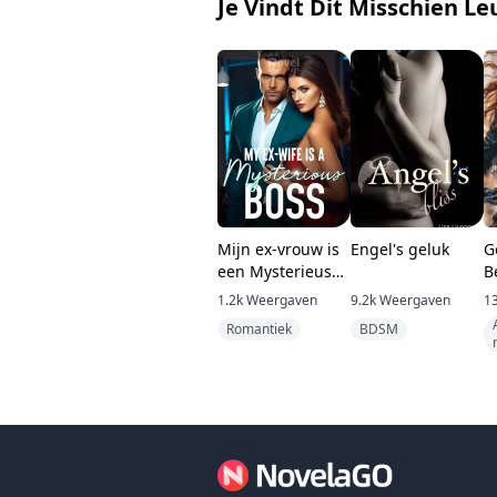
Je Vindt Dit Misschien Le
Mijn ex-vrouw is
Engel's geluk
G
een Mysterieus
B
Baas
v
1.2k
Weergaven
9.2k
Weergaven
1
Romantiek
BDSM