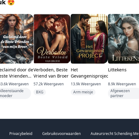
uk
😍
eclaimd door de
Verboden, Beste
Het
Littekens
este Vrienden
Vriend van Broer
Gevangenisproject
an mijn Broer
33.6k
Weergaven
57.2k
Weergaven
13.9k
Weergaven
8.9k
Weergaven
Alleenstaande
Afgewezen
BXG
Arm meisje
moeder
partner
Privacybeleid
Gebruiksvoorwaarden
Auteursrecht Schending Me