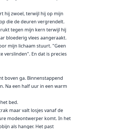
hij zwoel, terwijl hij op mijn
knop die de deuren vergrendelt.
rukt tegen mijn kern terwijl hij
maar bloederig vlees aangeraakt.
 door mijn lichaam stuurt. "Geen
 verslinden". En dat is precies
ment boven ga. Binnenstappend
 in. Na een half uur in een warm
het bed.
trak maar valt losjes vanaf de
 dure modeontwerper komt. In het
obijn als hanger. Het past