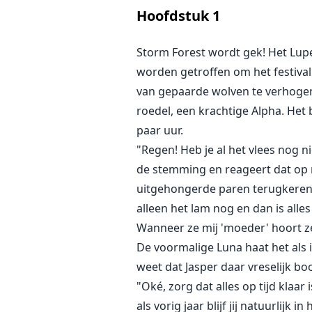
Jaren gingen voorbij, maar de Alp
Hoofdstuk
1
het Koninklijk Koninkrijk.
En dan staat Jasper voor een di
Storm Forest wordt gek! Het Lupe
tussen ons opnieuw geactiveerd w
worden getroffen om het festival 
Maangodin haar plan onthult en L
van gepaarde wolven te verhoge
roedel, een krachtige Alpha. Het
paar uur.
"Regen! Heb je al het vlees nog n
de stemming en reageert dat op mi
uitgehongerde paren terugkeren 
alleen het lam nog en dan is alles 
Wanneer ze mij 'moeder' hoort ze
De voormalige Luna haat het als 
weet dat Jasper daar vreselijk bo
"Oké, zorg dat alles op tijd klaa
als vorig jaar blijf jij natuurlij