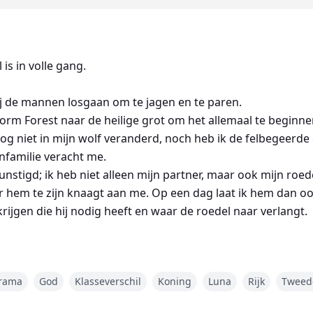
 is in volle gang.
j de mannen losgaan om te jagen en te paren.
Storm Forest naar de heilige grot om het allemaal te beginne
 nog niet in mijn wolf veranderd, noch heb ik de felbegeer
nfamilie veracht me.
stigd; ik heb niet alleen mijn partner, maar ook mijn roede
r hem te zijn knaagt aan me. Op een dag laat ik hem dan oo
krijgen die hij nodig heeft en waar de roedel naar verlangt.
rlang: acceptatie, respect, liefde. Ik ben succesvol en nu sc
 vrijgezel van de staat; we zijn het perfecte menselijke kop
rama
God
Klasseverschil
Koning
Luna
Rijk
Tweed
. Ik verlies mijn geheugen bij een bootongeluk en ontdek la
en ik heb geen andere keuze dan hem te geloven.