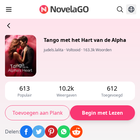
Tango met het Hart van de Alpha
judels.lalita
·
Voltooid
·
163.3k Woorden
613
10.2k
612
Populair
Weergaven
Toegevoegd
Toevoegen aan Plank
Begin met Lezen
Delen
: