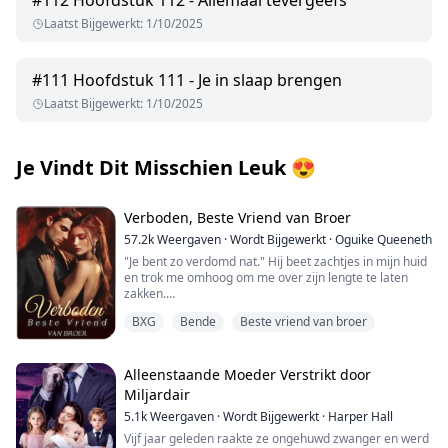
#
112
Hoofdstuk 112 - Allemaal tevergeefs
Laatst Bijgewerkt
:
1/10/2025
#
111
Hoofdstuk 111 - Je in slaap brengen
Laatst Bijgewerkt
:
1/10/2025
Je Vindt Dit Misschien Leuk
😍
Verboden, Beste Vriend van Broer
57.2k
Weergaven
·
Wordt Bijgewerkt
·
Oguike Queeneth
"Je bent zo verdomd nat." Hij beet zachtjes in mijn huid
en trok me omhoog om me over zijn lengte te laten
zakken.
BXG
Bende
Beste vriend van broer
"Je gaat elke centimeter van me nemen." Hij fluisterde
terwijl hij naar boven stootte.
"God, je voelt zo verdomd goed. Is dit wat je wilde, mijn
Alleenstaande Moeder Verstrikt door
pik in je?" vroeg hij, wetende dat ik hem vanaf het begin
Miljardair
had verleid.
5.1k
Weergaven
·
Wordt Bijgewerkt
·
Harper Hall
"J...ja," hijgde ik.
Vijf jaar geleden raakte ze ongehuwd zwanger en werd