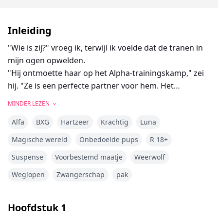
Inleiding
"Wie is zij?" vroeg ik, terwijl ik voelde dat de tranen in
mijn ogen opwelden.
"Hij ontmoette haar op het Alpha-trainingskamp," zei
hij. "Ze is een perfecte partner voor hem. Het
sneeuwde vannacht, wat aangeeft dat zijn wolf blij is
MINDER LEZEN
met zijn keuze."
Alfa
BXG
Hartzeer
Krachtig
Luna
Mijn hart zonk, en tranen rolden over mijn wangen.
Alexander nam mijn onschuld gisteravond, en nu
Magische wereld
Onbedoelde pups
R 18+
neemt hij dat ding in zijn kantoor als zijn Luna.
Suspense
Voorbestemd maatje
Weerwolf
Weglopen
Zwangerschap
pak
Emily werd het mikpunt van spot van de roedel op
haar 18e verjaardag en had nooit verwacht dat de
Hoofdstuk
1
zoon van de Alpha haar partner zou zijn.