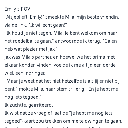
Na een nacht van hartstochtelijke liefde ontdekt Emily
Emily's POV
dat haar partner een gekozen partner heeft genomen.
"Alsjeblieft, Emily!" smeekte Mila, mijn beste vriendin,
Gebroken en vernederd verdwijnt ze uit de roedel.
via de link. "Ik wil echt gaan!"
Nu, vijf jaar later, is Emily een gerespecteerde
"Ik houd je niet tegen, Mila. Je bent welkom om naar
hooggeplaatste krijger in het leger van de Koning
het roedelbal te gaan," antwoordde ik terug. "Ga en
Alpha.
Wanneer haar beste vriendin haar uitnodigt voor een
heb wat plezier met Jax."
avond vol muziek en gelach, verwacht ze nooit haar
Jax was Mila's partner, en hoewel we het prima met
partner tegen te komen.
elkaar konden vinden, voelde ik me altijd een derde
Zal haar partner ontdekken dat zij het is?
wiel, een indringer.
Zal hij haar achterna gaan, en vooral, zal Emily haar
"Maar je weet dat het niet hetzelfde is als jij er niet bij
geheimen veilig kunnen houden?
bent!" mokte Mila, haar stem trillerig. "En je hebt me
nog iets tegoed!"
Ik zuchtte, geïrriteerd.
Ik wist dat ze vroeg of laat de "je hebt me nog iets
tegoed"-kaart zou trekken om me te dwingen te gaan.