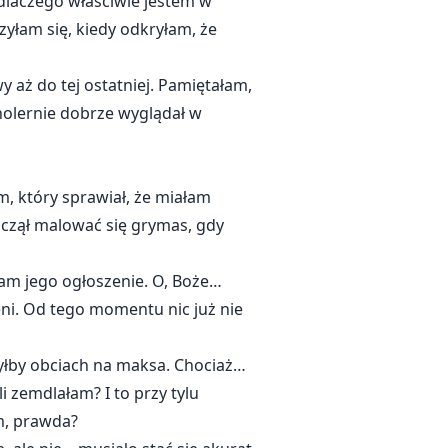
dlaczego właściwie jestem w
zyłam się, kiedy odkryłam, że
y aż do tej ostatniej. Pamiętałam,
holernie dobrze wyglądał w
m, który sprawiał, że miałam
aczął malować się grymas, gdy
łam jego ogłoszenie. O, Boże…
eni. Od tego momentu nic już nie
 byłby obciach na maksa. Chociaż…
i zemdlałam? I to przy tylu
m, prawda?