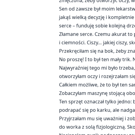
zmęczona, żeby otworzyć oczy, wi
Sen od zawsze był moim lekarst
jakąś wielką decyzję i kompletni
serce – funduję sobie kolejną dr
Złamane serce. Czemu akurat to p
i ciemności. Ciszy… jakiej ciszy, s
Przekręciłam się na bok, żeby zn
No proszę! I to był ten mały trik.
Najwyraźniej tego mi było trzeba,
otworzyłam oczy i rozejrzałam si
Całkiem możliwe, że to był ten s
Zobaczyłam maszynę stojącą obok 
Ten sprzęt oznaczał tylko jedno:
podrapać się po karku, ale nadgar
Przyjrzałam mu się uważniej i z
do worka z solą fizjologiczną. S