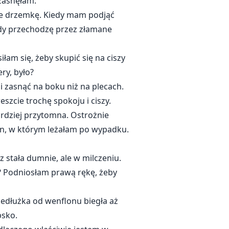
 zasnęłam.
ie drzemkę. Kiedy mam podjąć
iedy przechodzę przez złamane
am się, żeby skupić się na ciszy
ery, było?
i zasnąć na boku niż na plecach.
reszcie trochę spokoju i ciszy.
bardziej przytomna. Ostrożnie
ten, w którym leżałam po wypadku.
 stała dumnie, ale w milczeniu.
o? Podniosłam prawą rękę, żeby
zedłużka od wenflonu biegła aż
psko.