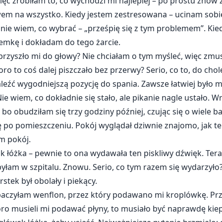
ęc zrobiłam to, co wychodzi mi najlepiej – po prostu znów
wem na wszystko. Kiedy jestem zestresowana – ucinam sob
e nie wiem, co wybrać – „prześpię się z tym problemem”. K
zemkę i dokładam do tego żarcie.
rzyszło mi do głowy? Nie chciałam o tym myśleć, więc zmusił
koro to coś dalej piszczało bez przerwy? Serio, co to, do chol
aleźć wygodniejszą pozycję do spania. Zawsze łatwiej było m
 Nie wiem, co dokładnie się stało, ale pikanie nagle ustało. W
 bo obudziłam się trzy godziny później, czując się o wiele 
ę po pomieszczeniu. Pokój wyglądał dziwnie znajomo, jak 
am pokój.
łóżka – pewnie to ona wydawała ten piskliwy dźwięk. Teraz
 byłam w szpitalu. Znowu. Serio, co tym razem się wydarzył
stek był obolały i piekący.
obaczyłam wenflon, przez który podawano mi kroplówkę. Pr
koro musieli mi podawać płyny, to musiało być naprawdę kie