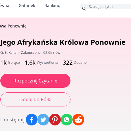
łówna
Gatunek
Ranking
s
lowa Ponownie
Jego Afrykańska Królowa Ponownie
G. E. Keilah
·
Zakończone
·
62.6k słów
1k
1.6k
322
Gorące
Wyświetlenia
Dodano
Rozpocznij Czytanie
Dodaj do Półki
Udostępnij
: