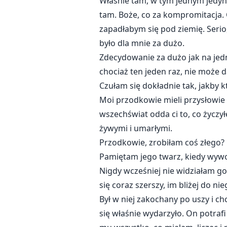
Właśnie tam, w tym jednym jedyny
tam. Boże, co za kompromitacja. 
zapadłabym się pod ziemię. Serio
było dla mnie za dużo.
Zdecydowanie za dużo jak na jed
chociaż ten jeden raz, nie może 
Czułam się dokładnie tak, jakby k
Moi przodkowie mieli przysłowie
wszechświat odda ci to, co życz
żywymi i umarłymi.
Przodkowie, zrobiłam coś złego? 
Pamiętam jego twarz, kiedy wywoła
Nigdy wcześniej nie widziałam go w
się coraz szerszy, im bliżej do ni
Był w niej zakochany po uszy i ch
się właśnie wydarzyło. On potrafi