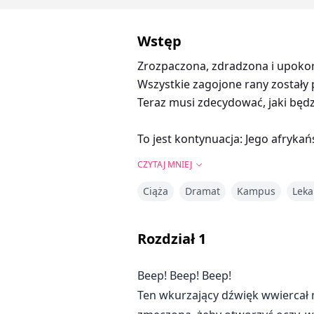
Wstęp
Zrozpaczona, zdradzona i upokorz
Wszystkie zagojone rany zostały 
Teraz musi zdecydować, jaki będzi
To jest kontynuacja: Jego afryka
CZYTAJ MNIEJ
Ciąża
Dramat
Kampus
Leka
Rozdział
1
Beep! Beep! Beep!
Ten wkurzający dźwięk wwiercał m