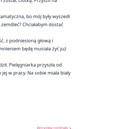
 zostać ciotką. Przyszli na
ramatyczna, bo mój były wyszedł
am zemdleć? Chciałabym dostać
ć, z podniesioną głową i
mnieniem będę musiała żyć już
ził. Pielęgniarka przyszła od
jej w pracy. Na sobie miała biały
Wszystkie rozdziały