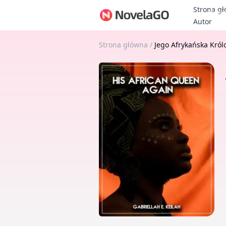
Strona g
Bonu
Autor
Strona główna
/
Jego Afrykańska Kró