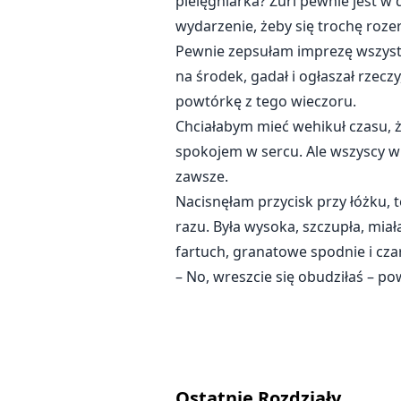
pielęgniarka? Zuri pewnie jest w 
wydarzenie, żeby się trochę roze
Pewnie zepsułam imprezę wszystk
na środek, gadał i ogłaszał rzec
powtórkę z tego wieczoru.
Chciałabym mieć wehikuł czasu, ż
spokojem w sercu. Ale wszyscy w
zawsze.
Nacisnęłam przycisk przy łóżku, t
razu. Była wysoka, szczupła, miał
fartuch, granatowe spodnie i czar
– No, wreszcie się obudziłaś – po
Ostatnie Rozdziały