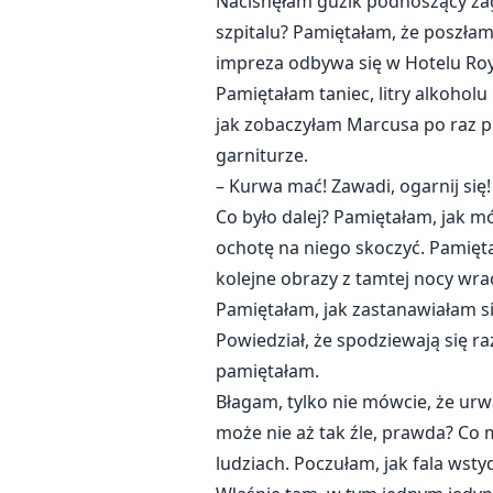
Nacisnęłam guzik podnoszący zagł
szpitalu? Pamiętałam, że poszłam
impreza odbywa się w Hotelu Roy
Pamiętałam taniec, litry alkoholu
jak zobaczyłam Marcusa po raz pi
garniturze.
– Kurwa mać! Zawadi, ogarnij się!
Co było dalej? Pamiętałam, jak m
ochotę na niego skoczyć. Pamięta
kolejne obrazy z tamtej nocy wrac
Pamiętałam, jak zastanawiałam si
Powiedział, że spodziewają się r
pamiętałam.
Błagam, tylko nie mówcie, że urwa
może nie aż tak źle, prawda? Co m
ludziach. Poczułam, jak fala ws