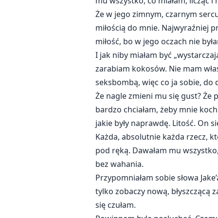
mu wszystko, co miałam, licząc i
Że w jego zimnym, czarnym sercu 
miłością do mnie. Najwyraźniej 
miłość, bo w jego oczach nie była
I jak niby miałam być „wystarczaj
zarabiam kokosów. Nie mam włas
seksbombą, więc co ja sobie, do 
Że nagle zmieni mu się gust? Że
bardzo chciałam, żeby mnie kocha
jakie były naprawdę. Litość. On s
Każda, absolutnie każda rzecz, któ
pod ręką. Dawałam mu wszystko,
bez wahania.
Przypomniałam sobie słowa Jake’a:
tylko zobaczy nową, błyszczącą za
się czułam.