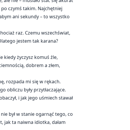
ale nie – musiało stać się akurat
 po czymś takim. Najchętniej
łabym ani sekundy – to wszystko
Chociaż raz. Czemu wszechświat,
Dlatego jestem tak karana?
e kiedy życzysz komuś źle,
 ciemnością, dobrem a złem,
ę, rozpada mi się w rękach.
go obliczu były przytłaczające.
zobaczył, i jak jego uśmiech stawał
 nie był w stanie ogarnąć tego, co
, jak ta naiwna idiotka, dałam