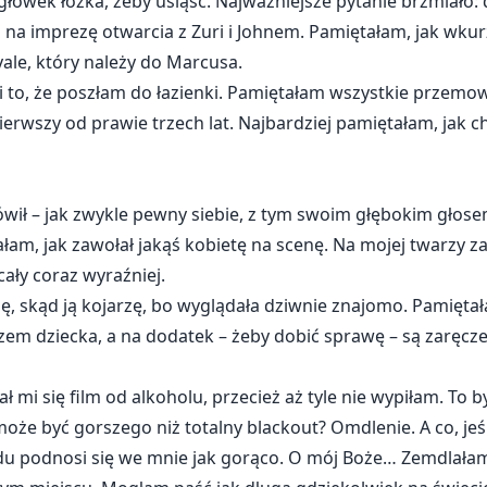
ówek łóżka, żeby usiąść. Najważniejsze pytanie brzmiało: 
 na imprezę otwarcia z Zuri i Johnem. Pamiętałam, jak wkur
ale, który należy do Marcusa.
 i to, że poszłam do łazienki. Pamiętałam wszystkie przemow
erwszy od prawie trzech lat. Najbardziej pamiętałam, jak c
ówił – jak zwykle pewny siebie, z tym swoim głębokim głose
łam, jak zawołał jakąś kobietę na scenę. Na mojej twarzy z
ały coraz wyraźniej.
ę, skąd ją kojarzę, bo wyglądała dziwnie znajomo. Pamięta
azem dziecka, a na dodatek – żeby dobić sprawę – są zaręcz
ł mi się film od alkoholu, przecież aż tyle nie wypiłam. To
oże być gorszego niż totalny blackout? Omdlenie. A co, jeśl
tydu podnosi się we mnie jak gorąco. O mój Boże… Zemdlała