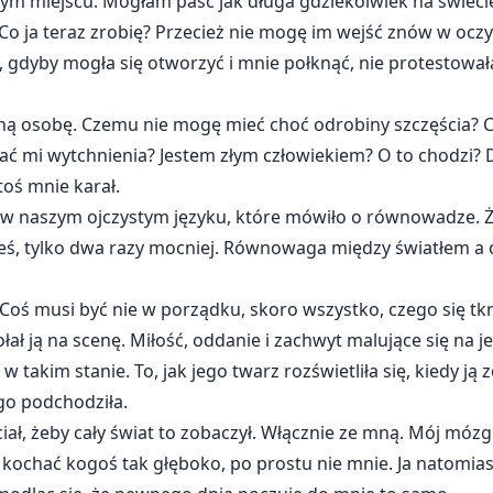
m miejscu. Mogłam paść jak długa gdziekolwiek na świecie, 
Co ja teraz zrobię? Przecież nie mogę im wejść znów w oczy
, gdyby mogła się otworzyć i mnie połknąć, nie protestowa
ną osobę. Czemu nie mogę mieć choć odrobiny szczęścia? 
dać mi wytchnienia? Jestem złym człowiekiem? O to chodzi? 
toś mnie karał.
 w naszym ojczystym języku, które mówiło o równowadze. Ż
yłeś, tylko dwa razy mocniej. Równowaga między światłem a
Coś musi być nie w porządku, skoro wszystko, czego się tkn
ł ją na scenę. Miłość, oddanie i zachwyt malujące się na je
 takim stanie. To, jak jego twarz rozświetliła się, kiedy ją 
ego podchodziła.
ciał, żeby cały świat to zobaczył. Włącznie ze mną. Mój mózg
 kochać kogoś tak głęboko, po prostu nie mnie. Ja natomiast