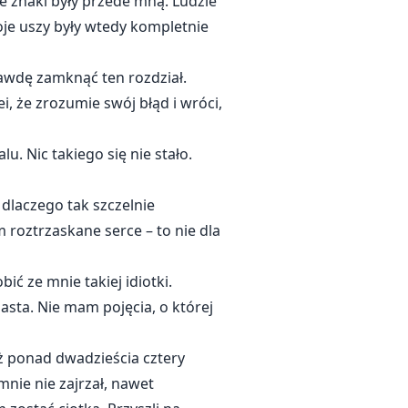
 znaki były przede mną. Ludzie
oje uszy były wtedy kompletnie
prawdę zamknąć ten rozdział.
, że zrozumie swój błąd i wróci,
. Nic takiego się nie stało.
dlaczego tak szczelnie
m roztrzaskane serce – to nie dla
ić ze mnie takiej idiotki.
asta. Nie mam pojęcia, o której
uż ponad dwadzieścia cztery
mnie nie zajrzał, nawet