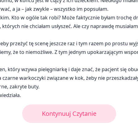
domu, w końcu jest w ciąży z ich dzieckiem. Niedługo miałam
rwać, a ja – jak zwykle – wszystko im popsułam.
im. Kto w ogóle tak robi? Może faktycznie byłam trochę d
zy, których nie chciałam usłyszeć. Ale czy naprawdę musiał
eby przeżyć tę scenę jeszcze raz i tym razem po prostu wyjś
iemy, że to niemożliwe. Z tym jednym upokarzającym wspo
en, który wzywa pielęgniarkę i daje znać, że pacjent się obud
a czarne warkoczyki związane w kok, żeby nie przeszkadzały 
ne, zakryte buty.
wiedziała.
Kontynuuj Czytanie