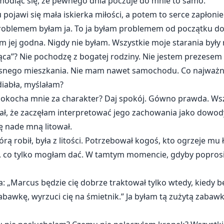
 modląc się, że pewnego dnia poczuje do mnie to samo.
pojawi się mała iskierka miłości, a potem to serce zapłoni
problemem byłam ja. To ja byłam problemem od początku do
m jej godna. Nigdy nie byłam. Wszystkie moje starania były
ąca”? Nie pochodzę z bogatej rodziny. Nie jestem prezesem ż
nego mieszkania. Nie mam nawet samochodu. Co najważnie
diabła, myślałam?
 pokocha mnie za charakter? Daj spokój. Gówno prawda. Wsz
ł, że zaczęłam interpretować jego zachowania jako dowody m
ię nade mną litował.
rą robił, była z litości. Potrzebował kogoś, kto ogrzeje mu ł
 co tylko mogłam dać. W tamtym momencie, gdyby poprosi
 „Marcus będzie cię dobrze traktował tylko wtedy, kiedy bę
bawkę, wyrzuci cię na śmietnik.” Ja byłam tą zużytą zabawką