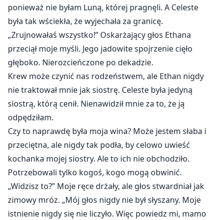
ponieważ nie byłam Luną, której pragnęli. A Celeste
była tak wściekła, że wyjechała za granicę.
„Zrujnowałaś wszystko!” Oskarżający głos Ethana
przeciął moje myśli. Jego jadowite spojrzenie cięło
głęboko. Nierozcieńczone po dekadzie.
Krew może czynić nas rodzeństwem, ale Ethan nigdy
nie traktował mnie jak siostrę. Celeste była jedyną
siostrą, którą cenił. Nienawidził mnie za to, że ją
odpędziłam.
Czy to naprawdę była moja wina? Może jestem słaba i
przeciętna, ale nigdy tak podła, by celowo uwieść
kochanka mojej siostry. Ale to ich nie obchodziło.
Potrzebowali tylko kogoś, kogo mogą obwinić.
„Widzisz to?” Moje ręce drżały, ale głos stwardniał jak
zimowy mróz. „Mój głos nigdy nie był słyszany. Moje
istnienie nigdy się nie liczyło. Więc powiedz mi, mamo