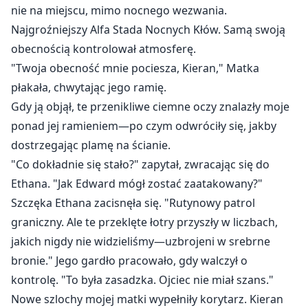
nie na miejscu, mimo nocnego wezwania.
Najgroźniejszy Alfa Stada Nocnych Kłów. Samą swoją
obecnością kontrolował atmosferę.
"Twoja obecność mnie pociesza, Kieran," Matka
płakała, chwytając jego ramię.
Gdy ją objął, te przenikliwe ciemne oczy znalazły moje
ponad jej ramieniem—po czym odwróciły się, jakby
dostrzegając plamę na ścianie.
"Co dokładnie się stało?" zapytał, zwracając się do
Ethana. "Jak Edward mógł zostać zaatakowany?"
Szczęka Ethana zacisnęła się. "Rutynowy patrol
graniczny. Ale te przeklęte łotry przyszły w liczbach,
jakich nigdy nie widzieliśmy—uzbrojeni w srebrne
bronie." Jego gardło pracowało, gdy walczył o
kontrolę. "To była zasadzka. Ojciec nie miał szans."
Nowe szlochy mojej matki wypełniły korytarz. Kieran