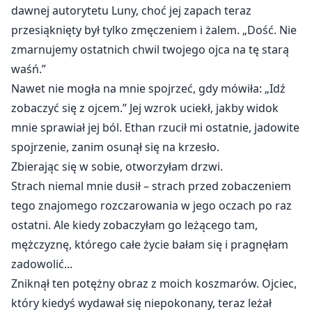
dawnej autorytetu Luny, choć jej zapach teraz
przesiąknięty był tylko zmęczeniem i żalem. „Dość. Nie
zmarnujemy ostatnich chwil twojego ojca na tę starą
waśń.”
Nawet nie mogła na mnie spojrzeć, gdy mówiła: „Idź
zobaczyć się z ojcem.” Jej wzrok uciekł, jakby widok
mnie sprawiał jej ból. Ethan rzucił mi ostatnie, jadowite
spojrzenie, zanim osunął się na krzesło.
Zbierając się w sobie, otworzyłam drzwi.
Strach niemal mnie dusił – strach przed zobaczeniem
tego znajomego rozczarowania w jego oczach po raz
ostatni. Ale kiedy zobaczyłam go leżącego tam,
mężczyznę, którego całe życie bałam się i pragnęłam
zadowolić...
Zniknął ten potężny obraz z moich koszmarów. Ojciec,
który kiedyś wydawał się niepokonany, teraz leżał