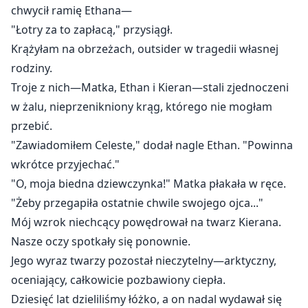
chwycił ramię Ethana—
"Łotry za to zapłacą," przysiągł.
Krążyłam na obrzeżach, outsider w tragedii własnej
rodziny.
Troje z nich—Matka, Ethan i Kieran—stali zjednoczeni
w żalu, nieprzenikniony krąg, którego nie mogłam
przebić.
"Zawiadomiłem Celeste," dodał nagle Ethan. "Powinna
wkrótce przyjechać."
"O, moja biedna dziewczynka!" Matka płakała w ręce.
"Żeby przegapiła ostatnie chwile swojego ojca..."
Mój wzrok niechcący powędrował na twarz Kierana.
Nasze oczy spotkały się ponownie.
Jego wyraz twarzy pozostał nieczytelny—arktyczny,
oceniający, całkowicie pozbawiony ciepła.
Dziesięć lat dzieliliśmy łóżko, a on nadal wydawał się