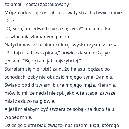
"Miałeś dziesięć lat, żeby mnie zdobyć, Alfo."
załamał. "Został zaatakowany."
Odsłoniłam zęby w uśmiechu. "Zabawne, że pamiętasz,
Mój żołądek się ścisnął. Lodowaty strach chwycił mnie.
że jestem twoja... kiedy odchodzę."
"Co?!"
"O, Sera, on ledwo trzyma się życia!" moja matka
zaszlochała złamanym głosem.
Natychmiast zrzuciłam kołdrę i wyskoczyłam z łóżka.
"Podaj mi adres szpitala," powiedziałam drżącym
głosem. "Będę tam jak najszybciej."
Starałam się nie robić za dużo hałasu, pędząc po
schodach, żeby nie obudzić mojego syna, Daniela.
Światło pod drzwiami biura mojego męża, Kieran'a,
mówiło mi, że nadal nie śpi. Jako Alfa stada, zawsze
miał za dużo na głowie.
A jeśli miałabym być szczera ze sobą - za dużo żalu
wobec mnie.
Dziesięcioletni błąd związał nas razem. Błąd, którego