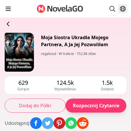
Moja Siostra Ukradła Mojego
Partnera, A Ja Jej Pozwoliłam
regalsoul
·
W trakcie
·
752.8k słów
629
124.5k
1.5k
Gorące
Wyświetlenia
Dodano
Dodaj do Półki
Rozpocznij Czytanie
Udostępnij
: