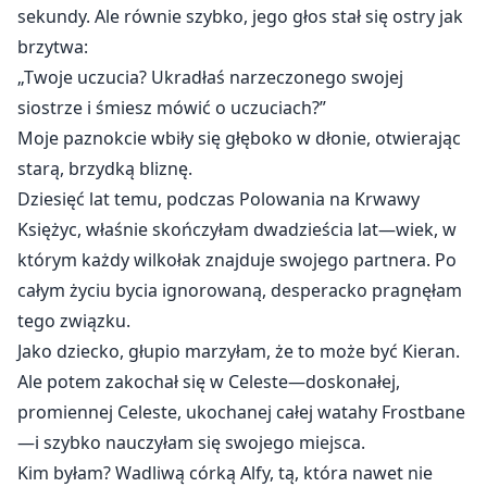
sekundy. Ale równie szybko, jego głos stał się ostry jak
brzytwa:
„Twoje uczucia? Ukradłaś narzeczonego swojej
siostrze i śmiesz mówić o uczuciach?”
Moje paznokcie wbiły się głęboko w dłonie, otwierając
starą, brzydką bliznę.
Dziesięć lat temu, podczas Polowania na Krwawy
Księżyc, właśnie skończyłam dwadzieścia lat—wiek, w
którym każdy wilkołak znajduje swojego partnera. Po
całym życiu bycia ignorowaną, desperacko pragnęłam
tego związku.
Jako dziecko, głupio marzyłam, że to może być Kieran.
Ale potem zakochał się w Celeste—doskonałej,
promiennej Celeste, ukochanej całej watahy Frostbane
—i szybko nauczyłam się swojego miejsca.
Kim byłam? Wadliwą córką Alfy, tą, która nawet nie