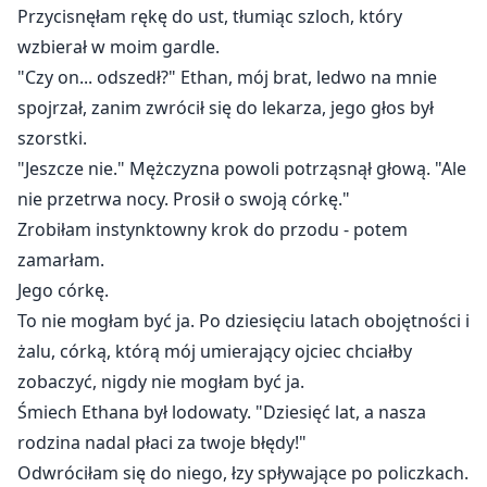
Przycisnęłam rękę do ust, tłumiąc szloch, który
wzbierał w moim gardle.
"Czy on... odszedł?" Ethan, mój brat, ledwo na mnie
spojrzał, zanim zwrócił się do lekarza, jego głos był
szorstki.
"Jeszcze nie." Mężczyzna powoli potrząsnął głową. "Ale
nie przetrwa nocy. Prosił o swoją córkę."
Zrobiłam instynktowny krok do przodu - potem
zamarłam.
Jego córkę.
To nie mogłam być ja. Po dziesięciu latach obojętności i
żalu, córką, którą mój umierający ojciec chciałby
zobaczyć, nigdy nie mogłam być ja.
Śmiech Ethana był lodowaty. "Dziesięć lat, a nasza
rodzina nadal płaci za twoje błędy!"
Odwróciłam się do niego, łzy spływające po policzkach.