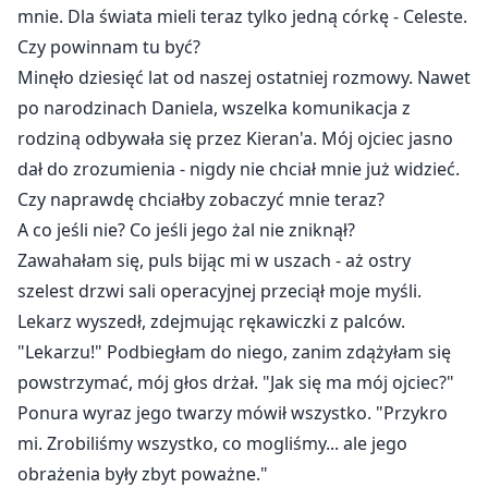
mnie. Dla świata mieli teraz tylko jedną córkę - Celeste.
Czy powinnam tu być?
Minęło dziesięć lat od naszej ostatniej rozmowy. Nawet
po narodzinach Daniela, wszelka komunikacja z
rodziną odbywała się przez Kieran'a. Mój ojciec jasno
dał do zrozumienia - nigdy nie chciał mnie już widzieć.
Czy naprawdę chciałby zobaczyć mnie teraz?
A co jeśli nie? Co jeśli jego żal nie zniknął?
Zawahałam się, puls bijąc mi w uszach - aż ostry
szelest drzwi sali operacyjnej przeciął moje myśli.
Lekarz wyszedł, zdejmując rękawiczki z palców.
"Lekarzu!" Podbiegłam do niego, zanim zdążyłam się
powstrzymać, mój głos drżał. "Jak się ma mój ojciec?"
Ponura wyraz jego twarzy mówił wszystko. "Przykro
mi. Zrobiliśmy wszystko, co mogliśmy... ale jego
obrażenia były zbyt poważne."