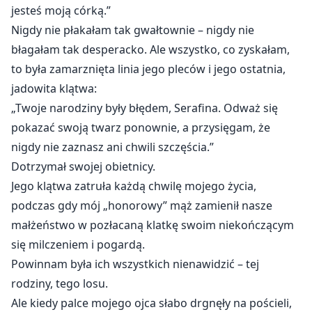
jesteś moją córką.”
Nigdy nie płakałam tak gwałtownie – nigdy nie
błagałam tak desperacko. Ale wszystko, co zyskałam,
to była zamarznięta linia jego pleców i jego ostatnia,
jadowita klątwa:
„Twoje narodziny były błędem, Serafina. Odważ się
pokazać swoją twarz ponownie, a przysięgam, że
nigdy nie zaznasz ani chwili szczęścia.”
Dotrzymał swojej obietnicy.
Jego klątwa zatruła każdą chwilę mojego życia,
podczas gdy mój „honorowy” mąż zamienił nasze
małżeństwo w pozłacaną klatkę swoim niekończącym
się milczeniem i pogardą.
Powinnam była ich wszystkich nienawidzić – tej
rodziny, tego losu.
Ale kiedy palce mojego ojca słabo drgnęły na pościeli,