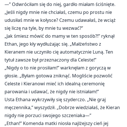
—” Odwróciłam się do niej, gardło miałam ściśnięte.
„Jeśli nigdy mnie nie chciałaś, czemu po prostu nie
udusiłaś mnie w kołysce? Czemu udawałaś, że wciąż
się liczę na tyle, by mnie tu wezwać?”
„Jak śmiesz mówić do mamy w ten sposób?!” ryknął
Ethan, jego kły wydłużając się. „Małżeństwo z
Kieranem nie uczyniło cię automatycznie Luną. Ten
tytuł zawsze był przeznaczony dla Celeste!”
„Nigdy o to nie prosiłam!” warknęłam z goryczą w
głosie. „Byłam gotowa zniknąć. Mogliście pozwolić
Celeste i Kieranowi mieć ich idealną ceremonię
parowania i udawać, że nigdy nie istniałam!”
Usta Ethana wykrzywiły się szyderczo. „Nie graj
męczennika,” wyszydził. „Dobrze wiedziałaś, że Kieran
nigdy nie porzuci swojego szczeniaka—”
„Ethan!” Komenda matki niosła najlżejszy cień jej