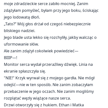
moje zdradzieckie serce zabiło mocniej. Zanim
zdążyłam pomyśleć, byłam przy jego boku, ściskając
jego lodowatą dłoń.
„Tato?” Mój głos drżał od czegoś niebezpiecznie
bliskiego nadziei.
Jego blade usta lekko się rozchyliły, jakby walcząc o
uformowanie słów.
Ale zanim zdążył cokolwiek powiedzieć—
BIIIP—!
Monitor serca wydał przeraźliwy dźwięk. Linia na
ekranie spłaszczyła się.
"NIE!" Krzyk wyrwał się z mojego gardła. Nie mógł
odejść—nie w ten sposób. Nie zanim zobaczyłam
przebaczenie w jego oczach. Nie zanim mogliśmy
rozplątać węzły wiążące nasze serca.
Drzwi otworzyły się z hukiem. Ethan i Matka