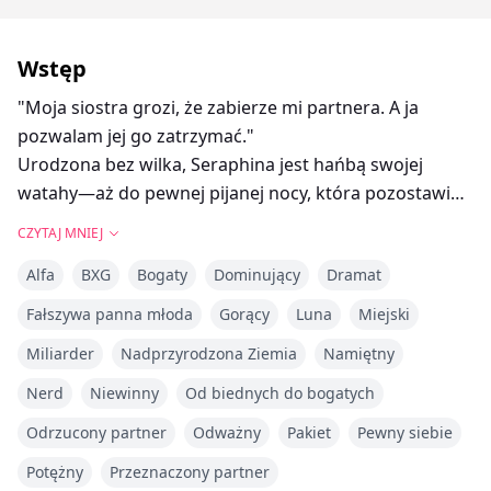
Wstęp
"Moja siostra grozi, że zabierze mi partnera. A ja
pozwalam jej go zatrzymać."
Urodzona bez wilka, Seraphina jest hańbą swojej
watahy—aż do pewnej pijanej nocy, która pozostawia
ją w ciąży i w małżeństwie z Kieranem, bezwzględnym
CZYTAJ MNIEJ
Alfą, który nigdy jej nie chciał.
Alfa
BXG
Bogaty
Dominujący
Dramat
Ale ich dziesięcioletnie małżeństwo nie było bajką.
Przez dziesięć lat znosiła upokorzenia: żadnego tytułu
Fałszywa panna młoda
Gorący
Luna
Miejski
Luny, żadnego znaku parowania. Tylko zimne
Miliarder
Nadprzyrodzona Ziemia
Namiętny
prześcieradła i jeszcze zimniejsze spojrzenia.
Kiedy jej idealna siostra wróciła, Kieran złożył wniosek
Nerd
Niewinny
Od biednych do bogatych
o rozwód tej samej nocy. A jej rodzina była szczęśliwa
Odrzucony partner
Odważny
Pakiet
Pewny siebie
widząc jej małżeństwo rozbite.
Potężny
Przeznaczony partner
Seraphina nie walczyła, tylko odeszła w milczeniu.