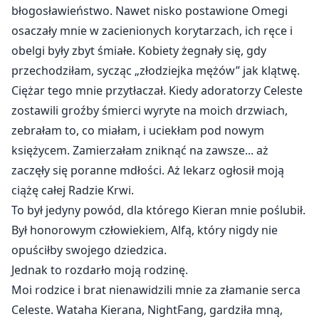
błogosławieństwo. Nawet nisko postawione Omegi
osaczały mnie w zacienionych korytarzach, ich ręce i
obelgi były zbyt śmiałe. Kobiety żegnały się, gdy
przechodziłam, sycząc „złodziejka mężów” jak klątwę.
Ciężar tego mnie przytłaczał. Kiedy adoratorzy Celeste
zostawili groźby śmierci wyryte na moich drzwiach,
zebrałam to, co miałam, i uciekłam pod nowym
księżycem. Zamierzałam zniknąć na zawsze... aż
zaczęły się poranne mdłości. Aż lekarz ogłosił moją
ciążę całej Radzie Krwi.
To był jedyny powód, dla którego Kieran mnie poślubił.
Był honorowym człowiekiem, Alfą, który nigdy nie
opuściłby swojego dziedzica.
Jednak to rozdarło moją rodzinę.
Moi rodzice i brat nienawidzili mnie za złamanie serca
Celeste. Wataha Kierana, NightFang, gardziła mną,