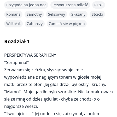
Jednak gdy pojawiło się niebezpieczeństwo, szokujące
Przygoda na jedną noc
Przymuszona miłość
R18+
prawdy wyszły na jaw:
Romans
Samotny
Seksowny
Skazany
Stoicki
☽ Tamta noc nie była przypadkiem
☽ Jej "defekt" jest w rzeczywistości rzadkim darem
Wilkołak
Zaborczy
Zamień się w piękno
☽ I teraz każdy Alfa—including jej były mąż—będzie
walczył, aby ją zdobyć
Rozdział
1
Szkoda, że ona skończyła z byciem posiadana.
PERSPEKTYWA SERAPHINY
"Seraphina!"
Ryk Kieran wstrząsnął moimi kośćmi, gdy przycisnął
Zerwałam się z łóżka, słysząc swoje imię
mnie do ściany. Jego gorąco przebiło się przez warstwy
wypowiedziane z naglącym tonem w głosie mojej
materiału.
matki przez telefon. Jej głos drżał, był ostry i kruchy.
"Seraphina, myślisz, że odejście jest takie łatwe?" Jego
"Mamo?" Moje gardło było szorstkie. Nie kontaktowała
zęby musnęły nieoznakowaną skórę mojego gardła.
"Ty. Jesteś. Moja."
się ze mną od dziesięciu lat - chyba że chodziło o
Gorąca dłoń przesunęła się po moim udzie. "Nikt inny
najgorsze wieści.
cię nigdy nie dotknie."
"Twój ojciec—" Jej oddech się zatrzymał, a potem