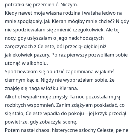
potrafiła się przemienić. Niczym.
Kiedy nawet moja własna rodzina i wataha ledwo na
mnie spoglądały, jak Kieran mógłby mnie chcieć? Nigdy
nie spodziewałam się zmienić czegokolwiek. Ale tej
nocy, gdy usłyszałam o jego nadchodzących
zaręczynach z Celeste, ból przeciął głębiej niż
jakiekolwiek pazury. Po raz pierwszy pozwoliłam sobie
utonąć w alkoholu.
Spodziewałam się obudzić zapomniana w jakimś
ciemnym kącie. Nigdy nie wyobrażałam sobie, że
znajdę się naga w łóżku Kierana.
Alkohol wypalił moje zmysły. Ta noc pozostała mgłą
rozbitych wspomnień. Zanim zdążyłam poskładać, co
się stało, Celeste wpadła do pokoju—jej krzyk przeciął
powietrze, gdy zobaczyła scenę.
Potem nastał chaos: histeryczne szlochy Celeste, pełne