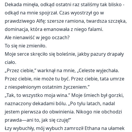
Dekada minęła, odkąd ostatni raz staliśmy tak blisko -
odkąd na mnie spojrzał. Czas wyostrzył go w
prawdziwego Alfę: szersze ramiona, twardsza szczęka,
dominacja, która emanowała z niego falami.
Ale nienawiść w jego oczach?
To się nie zmieniło.
Moje serce skręciło się boleśnie, jakby pazury drapały
ciało.
„Przez ciebie,” warknął na mnie, „Celeste wyjechała.
Przez ciebie, nie może tu być. Przez ciebie, tata umrze
z niespełnionym ostatnim życzeniem.”
„Tak, to wszystko moja wina.” Moje śmiech był gorzki,
naznaczony dekadami bólu. „Po tylu latach, nadal
jestem pierwsza do obwinienia. Nikogo nie obchodzi
prawda—ani to, jak się czuję!”
Łzy wybuchły, mój wybuch zamroził Ethana na ułamek