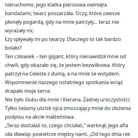
nieruchomo, jego klatka piersiowa owinięta
bandażami, twarz poszarzała. Oczy, które zawsze
płonęły pogardą, gdy na mnie patrzyły... teraz nie
wyrażały nic.
Łzy spływały mi po twarzy. Dlaczego to tak bardzo
bolało?
Ten człowiek – ten gigant, który nienawidził mnie od
chwili, gdy okazało się, że jestem bezwilkowa. Który
patrzył na Celeste z dumą, a na mnie ze wstydem.
Wspomnienie naszego ostatniego spotkania wciąż
drapało moje serce.
Nie było ślubu dla mnie i Kierana. Żadnej uroczystości.
Tylko żelazny uścisk ojca zmuszający mnie do złożenia
podpisu na akcie małżeństwa.
„Teraz dostałaś to, czego chciałaś,” warknął, jego alfa
siła dławiąc powietrze między nami. „Od tego dnia nie