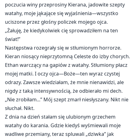
poczucia winy przeprosiny Kierana, jadowite szepty
watahy, moje jąkające się wyjaśnienia—wszystko
uciszone przez głośny policzek mojego ojca.
„Żałuję, że kiedykolwiek cię sprowadziłem na ten
świat!”
Następstwa rozegrały się w stłumionym horrorze.
Kieran niosący nieprzytomną Celeste do izby chorych.
Ethan warczący na gapiów z watahy. Stłumiony płacz
mojej matki. I oczy ojca—Boże—ten wyraz czystej
odrazy. Zawsze wiedziałam, że mnie nienawidzi, ale
nigdy z taką intensywnością, że odbierało mi dech.
„Nie zrobiłam...” Mój szept zmarł niesłyszany. Nikt nie
słuchał. Nikt.
Z dnia na dzień stałam się ulubionym grzechem
watahy do karania. Gdzie kiedyś wyśmiewali moje
wadliwe przemiany, teraz spluwali „dziwka” jak