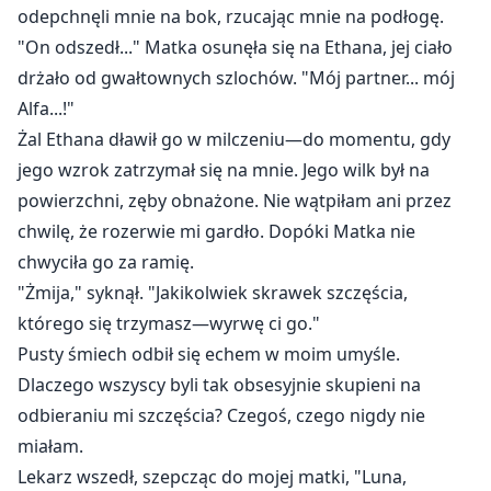
odepchnęli mnie na bok, rzucając mnie na podłogę.
"On odszedł..." Matka osunęła się na Ethana, jej ciało
drżało od gwałtownych szlochów. "Mój partner... mój
Alfa...!"
Żal Ethana dławił go w milczeniu—do momentu, gdy
jego wzrok zatrzymał się na mnie. Jego wilk był na
powierzchni, zęby obnażone. Nie wątpiłam ani przez
chwilę, że rozerwie mi gardło. Dopóki Matka nie
chwyciła go za ramię.
"Żmija," syknął. "Jakikolwiek skrawek szczęścia,
którego się trzymasz—wyrwę ci go."
Pusty śmiech odbił się echem w moim umyśle.
Dlaczego wszyscy byli tak obsesyjnie skupieni na
odbieraniu mi szczęścia? Czegoś, czego nigdy nie
miałam.
Lekarz wszedł, szepcząc do mojej matki, "Luna,