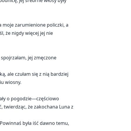
pódnicę, jej srebrne włosy były
a moje zarumienione policzki, a
 że nigdy więcej jej nie
ią spojrzałam, jej zmęczone
ką, ale czułam się z nią bardziej
iu wiosny.
wiały o pogodzie—częściowo
ć, twierdząc, że zakochana Luna z
. Powinnaś była iść dawno temu,