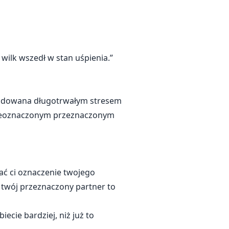
 wilk wszedł w stan uśpienia.”
owodowana długotrwałym stresem
e nieoznaczonym przeznaczonym
ać ci oznaczenie twojego
 twój przeznaczony partner to
ecie bardziej, niż już to