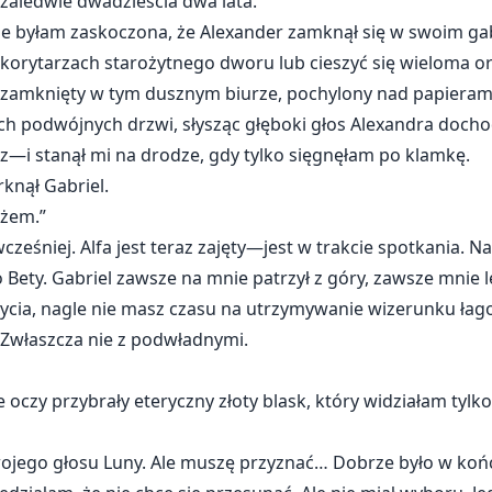
 zaledwie dwadzieścia dwa lata.
nie byłam zaskoczona, że Alexander zamknął się w swoim ga
korytarzach starożytnego dworu lub cieszyć się wieloma or
ł zamknięty w tym dusznym biurze, pochylony nad papieram
 podwójnych drzwi, słysząc głęboki głos Alexandra dochod
trz—i stanął mi na drodze, gdy tylko sięgnęłam po klamkę.
knął Gabriel.
żem.”
ześniej. Alfa jest teraz zajęty—jest w trakcie spotkania. Na
 Bety. Gabriel zawsze na mnie patrzył z góry, zawsze mnie l
k życia, nagle nie masz czasu na utrzymywanie wizerunku ła
. Zwłaszcza nie z podwładnymi.
 oczy przybrały eteryczny złoty blask, który widziałam tylk
ojego głosu Luny. Ale muszę przyznać… Dobrze było w koń