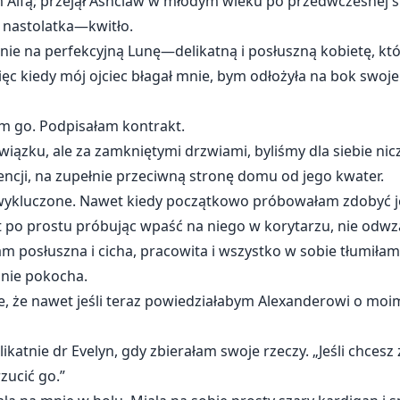
 Alfą; przejął Ashclaw w młodym wieku po przedwczesnej ś
 nastolatka—kwitło.
ie na perfekcyjną Lunę—delikatną i posłuszną kobietę, która
c kiedy mój ojciec błagał mnie, bym odłożyła na bok swoje 
am go. Podpisałam kontrakt.
wiązku, ale za zamkniętymi drzwiami, byliśmy dla siebie ni
ncji, na zupełnie przeciwną stronę domu od jego kwater.
 wykluczone. Nawet kiedy początkowo próbowałam zdobyć j
et po prostu próbując wpaść na niego w korytarzu, nie odwz
 posłuszna i cicha, pracowita i wszystko w sobie tłumiłam,
 nie pokocha.
e, że nawet jeśli teraz powiedziałabym Alexanderowi o moi
ikatnie dr Evelyn, gdy zbierałam swoje rzeczy. „Jeśli chcesz
zucić go.”