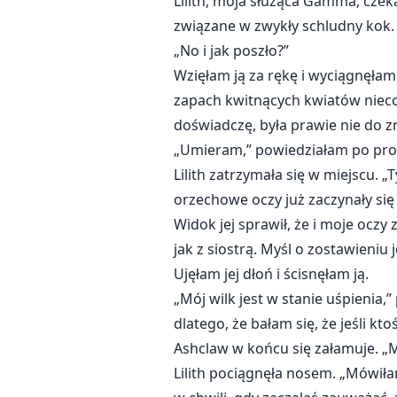
Lilith, moja służąca Gamma, czeka
związane w zwykły schludny kok. 
„No i jak poszło?”
Wzięłam ją za rękę i wyciągnęłam
zapach kwitnących kwiatów nieco 
doświadczę, była prawie nie do zn
„Umieram,” powiedziałam po pro
Lilith zatrzymała się w miejscu. „
orzechowe oczy już zaczynały się s
Widok jej sprawił, że i moje oczy 
jak z siostrą. Myśl o zostawieniu 
Ujęłam jej dłoń i ścisnęłam ją.
„Mój wilk jest w stanie uśpieni
dlatego, że bałam się, że jeśli k
Ashclaw w końcu się załamuje. „M
Lilith pociągnęła nosem. „Mówiła