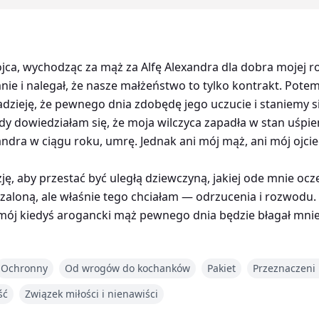
ojca, wychodząc za mąż za Alfę Alexandra dla dobra mojej 
e i nalegał, że nasze małżeństwo to tylko kontrakt. Potem 
adzieję, że pewnego dnia zdobędę jego uczucie i staniemy
dy dowiedziałam się, że moja wilczyca zapadła w stan uśpieni
ndra w ciągu roku, umrę. Jednak ani mój mąż, ani mój ojciec
ę, aby przestać być uległą dziewczyną, jakiej ode mnie ocze
zaloną, ale właśnie tego chciałam — odrzucenia i rozwodu.
mój kiedyś arogancki mąż pewnego dnia będzie błagał mnie,
Ochronny
Od wrogów do kochanków
Pakiet
Przeznaczeni 
ść
Związek miłości i nienawiści