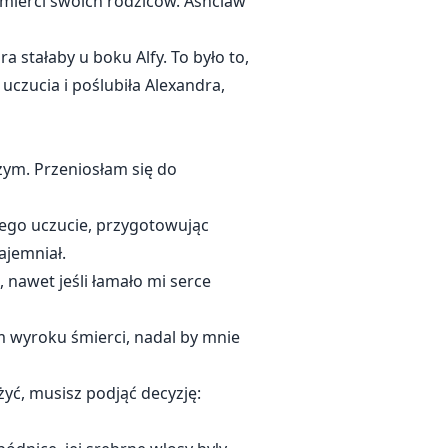
mierci swoich rodziców. Ashclaw
 stałaby u boku Alfy. To było to,
uczucia i poślubiła Alexandra,
czym. Przeniosłam się do
ego uczucie, przygotowując
ajemniał.
 nawet jeśli łamało mi serce
m wyroku śmierci, nadal by mnie
 żyć, musisz podjąć decyzję: