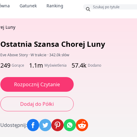
łówna
Gatunek
Ranking
s
rej Luny
Ostatnia Szansa Chorej Luny
Eve Above Story
·
W trakcie
·
342.0k słów
249
1.1m
57.4k
Gorące
Wyświetlenia
Dodano
Rozpocznij Czytanie
Dodaj do Półki
Udostępnij
: