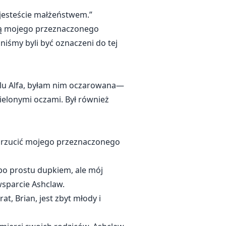
e jesteście małżeństwem.”
oną mojego przeznaczonego
niśmy byli być oznaczeni do tej
lu Alfa, byłam nim oczarowana—
ielonymi oczami. Był również
 odrzucić mojego przeznaczonego
 po prostu dupkiem, ale mój
wsparcie Ashclaw.
at, Brian, jest zbyt młody i