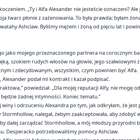
koczeniem. „Ty i Alfa Alexander nie jesteście oznaczeni? Al
moja twarz płonie z zażenowania. To była prawda; byłam ż
 watahy Ashclaw. Byliśmy mężem i żoną od pięciu lat i powin
o jako mojego przeznaczonego partnera na corocznym ba
zęką, szokiem rudych włosów na głowie, jego szałwiowymi z
tnym i zdecydowanym, wszystkim, czym powinien być Alfa.
 Alexander podał mi kontrakt i kazał podpisać.
traktowa,” powiedział. „Dla mojej reputacji Alfy, nie mogę
ie będzie żadnej intymności. Koniec tematu.”
j winy i odrzuceniu Alexandra po tym, jak odkryłam, że jest
hy Stormhollow, nalegał, żebym zaakceptowała, aby zdobyć 
, by dalej zarządzać Stormhollow, a mój młodszy przyrodni br
mu. Desperacko potrzebowaliśmy pomocy Ashclaw.