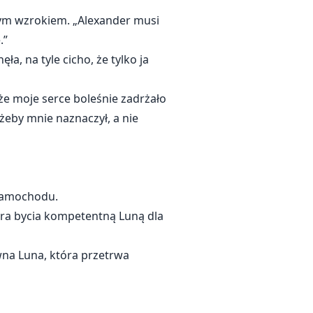
nym wzrokiem. „Alexander musi
.”
a, na tyle cicho, że tylko ja
e moje serce boleśnie zadrżało
 żeby mnie naznaczył, a nie
 samochodu.
obra bycia kompetentną Luną dla
wna Luna, która przetrwa