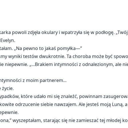
ekarka powoli zdjęła okulary i wpatrzyła się w podłogę. „Twój
Evelyn.
eptałam. „Na pewno to jakaś pomyłka—”
iliśmy wyniki testów dwukrotnie. Ta choroba może być sp
 mnie niepewnie. „...Brakiem intymności z odnalezionym, al
 intymności z moim partnerem...
 życie.
zypadków, które udało mi się znaleźć, powinnam zasugerow
owite odrzucenie siebie nawzajem. Ale jesteś moją Luną, a
iepewnie.
na,” wyszeptałam, starając się nie zamieszać tej młodej kobi