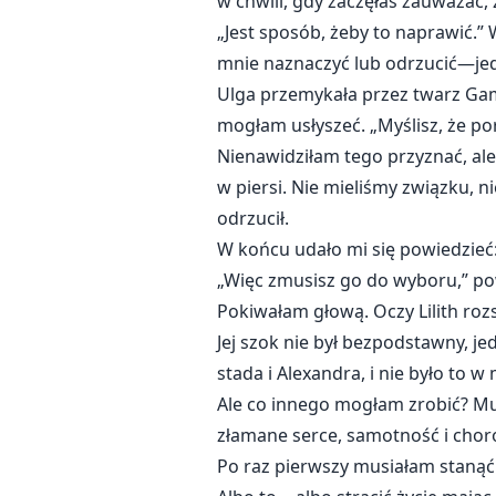
w chwili, gdy zaczęłaś zauważać, 
„Jest sposób, żeby to naprawić.
mnie naznaczyć lub odrzucić—jedno
Ulga przemykała przez twarz Gammy
mogłam usłyszeć. „Myślisz, że pora
Nienawidziłam tego przyznać, al
w piersi. Nie mieliśmy związku, n
odrzucił.
W końcu udało mi się powiedzieć
„Więc zmusisz go do wyboru,” po
Pokiwałam głową. Oczy Lilith roz
Jej szok nie był bezpodstawny, j
stada i Alexandra, i nie było to w
Ale co innego mogłam zrobić? Mu
złamane serce, samotność i chor
Po raz pierwszy musiałam stanąć