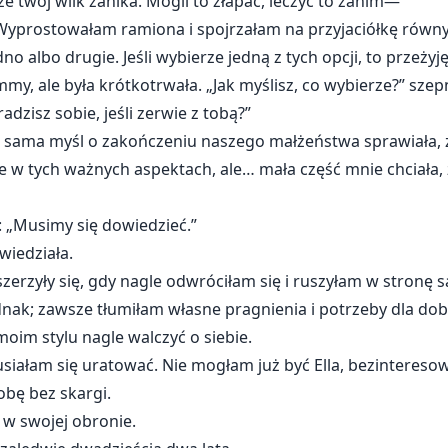
że twój wilk zanika. Mogli to złapać, leczyć to zanim—”
” Wyprostowałam ramiona i spojrzałam na przyjaciółkę rów
 albo drugie. Jeśli wybierze jedną z tych opcji, to przeżyję
, ale była krótkotrwała. „Jak myślisz, co wybierze?” szepnęł
dzisz sobie, jeśli zerwie z tobą?”
e sama myśl o zakończeniu naszego małżeństwa sprawiała, ż
ie w tych ważnych aspektach, ale… mała część mnie chciała,
: „Musimy się dowiedzieć.”
wiedziała.
szerzyły się, gdy nagle odwróciłam się i ruszyłam w stronę
ednak; zawsze tłumiłam własne pragnienia i potrzeby dla d
 moim stylu nagle walczyć o siebie.
siałam się uratować. Nie mogłam już być Ella, bezintereso
obę bez skargi.
 w swojej obronie.