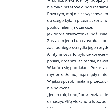
W końcu, Alexander był potężnym
nie tylko przetrwało pod rządami
Poza tym, mój ojciec wychował mn
do czego byłam przeznaczona, wię
posłuchałam. Jak zawsze.
Jak dobra dziewczynka, poślubił
Zostałam jego Luną z tytułu i obo
zachodniego skrzydła jego rezyde
A intymność? To było całkowicie
posiłki, organizując randki, naw
W końcu się poddałam. Pozostałam
myślenie, że mój mąż nigdy mnie
W jakiś sposób miałam przeczuci
nie pokochał.
„Jeden rok, Luno,” powiedziała del
oznaczyć Alfę Alexandra lub... odr