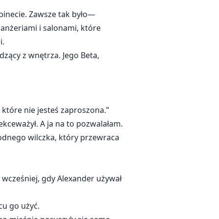
binecie. Zawsze tak było—
anżeriami i salonami, które
i.
zący z wnętrza. Jego Beta,
 które nie jesteś zaproszona.”
ekceważył. A ja na to pozwalałam.
godnego wilczka, który przewraca
o wcześniej, gdy Alexander używał
cu go użyć.