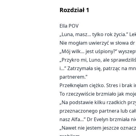
Rozdział
1
Ella POV
„Luna, masz... tylko rok życia.” L
Nie mogłam uwierzyć w słowa dr 
„Mój wilk... jest uśpiony?” wysz
„Przykro mi, Luno, ale sprawdz
i...” Zatrzymała się, patrząc na
partnerem.”
Przełknęłam ciężko. Stres i brak
To rzeczywiście brzmiało jak moje
„Na podstawie kilku rzadkich pr
przeznaczonego partnera lub całk
nasz Alfa...” Dr Evelyn brzmiała n
„Nawet nie jestem jeszcze oznaczo