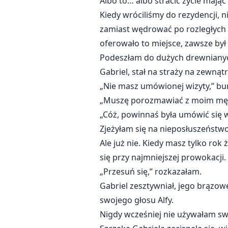
Albo to… albo stracić życie mając
Kiedy wróciliśmy do rezydencji, 
zamiast wędrować po rozległych 
oferowało to miejsce, zawsze by
Podeszłam do dużych drewnianych
Gabriel, stał na straży na zewną
„Nie masz umówionej wizyty,” bur
„Muszę porozmawiać z moim mę
„Cóż, powinnaś była umówić się wc
Zjeżyłam się na nieposłuszeństwo
Ale już nie. Kiedy masz tylko ro
się przy najmniejszej prowokacji
„Przesuń się,” rozkazałam.
Gabriel zesztywniał, jego brązowe
swojego głosu Alfy.
Nigdy wcześniej nie używałam sw