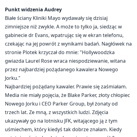
zobaczyłam KOBIETĘ obok niego, zrezygnowałam.
Punkt widzenia Audrey
Białe ściany Kliniki Mayo wydawały się dzisiaj
Bez wahania odszedł z tą "delikatną" kobietą. Takiej
zimniejsze niż zwykle. A może to tylko ja, siedząc w
czułości nigdy nie zaznałam.
gabinecie dr Evans, wpatrując się w ekran telefonu,
czekając na jej powrót z wynikami badań. Nagłówek na
Jednak już mi to nie przeszkadza, bo nie mam nic -
mojego dziecka, mojej miłości, a nawet... mojego życia.
stronie Plotek krzyczał do mnie: "Hollywoodzka
gwiazda Laurel Rose wraca niespodziewanie, witana
przez najbardziej pożądanego kawalera Nowego
Audrey Sinclair, biedna kobieta, zakochała się w
Jorku."
mężczyźnie, w którym nie powinna. Blake Parker,
Najbardziej pożądany kawaler. Prawie się zaśmiałam.
najpotężniejszy miliarder w Nowym Jorku, ma
Media nie miały pojęcia, że Blake Parker, złoty chłopiec
wszystko, o czym mężczyzna może marzyć - pieniądze,
Nowego Jorku i CEO Parker Group, był żonaty od
władzę, wpływy - ale jednej rzeczy nie ma: nie kocha jej.
trzech lat. Ze mną, z wszystkich ludzi. Zdjęcia
ukazywały go na lotnisku JFK, witającego ją z tym
Pięć lat jednostronnej miłości. Trzy lata potajemnego
uśmiechem, który kiedyś tak dobrze znałam. Kiedy
małżeństwa. Diagnoza, która pozostawia jej trzy