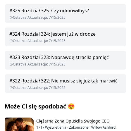
#
325
Rozdział 325: Czy odmówiłbyś?
Ostatnia Aktualizacja
:
7/15/2025
#
324
Rozdział 324: Jestem już w drodze
Ostatnia Aktualizacja
:
7/15/2025
#
323
Rozdział 323: Naprawdę straciła pamięć
Ostatnia Aktualizacja
:
7/15/2025
#
322
Rozdział 322: Nie musisz się już tak martwić
Ostatnia Aktualizacja
:
7/15/2025
Może Ci się spodobać
😍
Ciężarna Żona Opuściła Swojego CEO
171k
Wyświetlenia
·
Zakończone
·
Willow Ashford