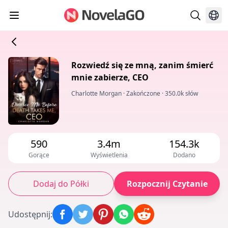
Rozwiedź się ze mną, zanim śmierć
mnie zabierze, CEO
Charlotte Morgan
·
Zakończone
·
350.0k słów
590
3.4m
154.3k
Gorące
Wyświetlenia
Dodano
Dodaj do Półki
Rozpocznij Czytanie
Udostępnij
: