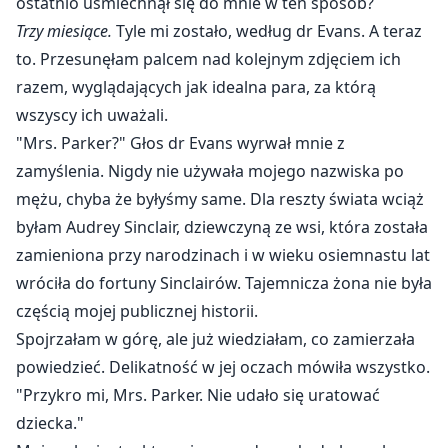
ostatnio uśmiechnął się do mnie w ten sposób?
miesiące życia.
Trzy miesiące.
Tyle mi zostało, według dr Evans. A teraz
to. Przesunęłam palcem nad kolejnym zdjęciem ich
Kiedy hollywoodzka gwiazda wraca z Europy, Audrey
Sinclair wie, że nadszedł czas, by zakończyć swoje
razem, wyglądających jak idealna para, za którą
bezmiłosne małżeństwo. Ale nie rozumie - skoro jej nie
wszyscy ich uważali.
kocha, dlaczego odmówił, gdy zaproponowała
"Mrs. Parker?" Głos dr Evans wyrwał mnie z
rozwód? Dlaczego torturuje ją w ostatnich trzech
zamyślenia. Nigdy nie używała mojego nazwiska po
miesiącach jej życia?
mężu, chyba że byłyśmy same. Dla reszty świata wciąż
byłam Audrey Sinclair, dziewczyną ze wsi, która została
Czas ucieka jak piasek przez klepsydrę, a Audrey musi
zamieniona przy narodzinach i w wieku osiemnastu lat
wybrać: umrzeć jako pani Parker, czy przeżyć swoje
wróciła do fortuny Sinclairów. Tajemnicza żona nie była
ostatnie dni w wolności.
częścią mojej publicznej historii.
Spojrzałam w górę, ale już wiedziałam, co zamierzała
powiedzieć. Delikatność w jej oczach mówiła wszystko.
"Przykro mi, Mrs. Parker. Nie udało się uratować
dziecka."