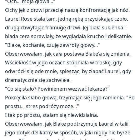
"Och... moja głowa..."
Cichy jęk z drzwi przeciął naszą konfrontację jak nóż.
Laurel Rose stała tam, jedną ręką przyciskając czoło,
drugą chwytając framugę drzwi. Jej biała sukienka i
blada cera sprawiały, że wyglądała krucho i delikatnie.
"Blake, kochanie, czuję zawroty głowy..."
Obserwowałam, jak cała postawa Blake'a się zmienia.
Wściekłość w jego oczach stopniała w troskę, gdy
odwrócił się ode mnie, spiesząc, by złapać Laurel, gdy
dramatycznie się zachwiała.
"Co się stało? Powinienem wezwać lekarza?"
Pokręciła słabo głową, trzymając się jego ramienia. "Po
prostu... stres podróży może..."
I tak po prostu, stałam się niewidzialna.
Obserwowałam, jak Blake podtrzymuje Laurel w talii,
jego dotyk delikatny w sposób, w jaki nigdy nie był ze