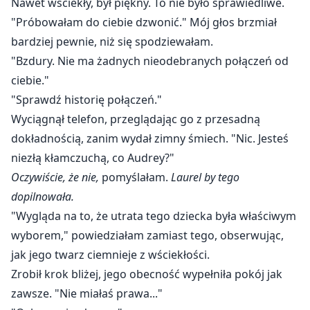
Nawet wściekły, był piękny. To nie było sprawiedliwe.
"Próbowałam do ciebie dzwonić." Mój głos brzmiał
bardziej pewnie, niż się spodziewałam.
"Bzdury. Nie ma żadnych nieodebranych połączeń od
ciebie."
"Sprawdź historię połączeń."
Wyciągnął telefon, przeglądając go z przesadną
dokładnością, zanim wydał zimny śmiech. "Nic. Jesteś
niezłą kłamczuchą, co Audrey?"
Oczywiście, że nie,
pomyślałam.
Laurel by tego
dopilnowała.
"Wygląda na to, że utrata tego dziecka była właściwym
wyborem," powiedziałam zamiast tego, obserwując,
jak jego twarz ciemnieje z wściekłości.
Zrobił krok bliżej, jego obecność wypełniła pokój jak
zawsze. "Nie miałaś prawa..."