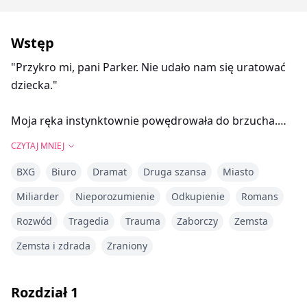
Wstęp
"Przykro mi, pani Parker. Nie udało nam się uratować
dziecka."
Moja ręka instynktownie powędrowała do brzucha.
"Więc... naprawdę go nie ma?"
CZYTAJ MNIEJ
BXG
Biuro
Dramat
Druga szansa
Miasto
"Twoje osłabione przez raka ciało nie jest w stanie
utrzymać ciąży. Musimy ją zakończyć, i to szybko,"
Miliarder
Nieporozumienie
Odkupienie
Romans
powiedział lekarz.
Rozwód
Tragedia
Trauma
Zaborczy
Zemsta
Po operacji ON się pojawił. "Audrey Sinclair! Jak śmiesz
Zemsta i zdrada
Zraniony
podejmować taką decyzję bez konsultacji ze mną?"
Rozdział
1
Chciałam wylać swój ból, poczuć jego objęcia. Ale kiedy