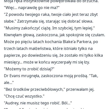
Moja ręka instynktownie powędrowała do brzucha.
"Więc... naprawdę go nie ma?"
"Z powodu twojego raka, twoje ciało jest teraz zbyt
słabe." Zatrzymała się, starając się dobrać słowa.
"Musimy zakończyć ciążę. Im szybciej, tym lepiej."
Kiwnęłam głową, zaskoczona, jak spokojnie się czułam.
Może po pięciu latach kochania Blake'a Parkera, po
trzech latach małżeństwa, które istniało tylko na
papierze, po dowiedzeniu się, że zostało mi tylko kilka
miesięcy... może w końcu wyczerpały mi się łzy.
"Możemy to zrobić dzisiaj?"
Dr Evans mrugnęła, zaskoczona moją prośbą. "Tak,
ale..."
"Bez środków przeciwbólowych," przerwałam jej.
"Chcę czuć wszystko."
"Audrey, nie musisz tego robić. Ból..."