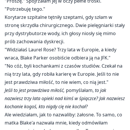
"Proszę." Spojrzałam jej w oczy pełne troski.
"Potrzebuję tego."
Korytarze szpitalne tętniły szeptami, gdy szłam w
stronę skrzydła chirurgicznego. Dwie pielęgniarki stały
przy dystrybutorze wody, ich głosy niosły się mimo
prób zachowania dyskrecji.
"Widziałaś Laurel Rose? Trzy lata w Europie, a kiedy
wraca, Blake Parker osobiście odbiera ją na JFK."
"No cóż, byli kochankami z czasów studiów. Czekał na
nią trzy lata, gdy robiła karierę w Europie. Jeśli to nie
jest prawdziwa miłość, to nie wiem, co nią jest."
Jeśli to jest prawdziwa miłość,
pomyślałam,
to jak
nazwiesz trzy lata opieki nad kimś w śpiączce? Jak nazwiesz
kochanie kogoś, kto nigdy cię nie kochał?
Ale wiedziałam, jak to nazwaliby: żałosne. To samo, co
matka Blake'a nazwała mnie, kiedy odmówiłam