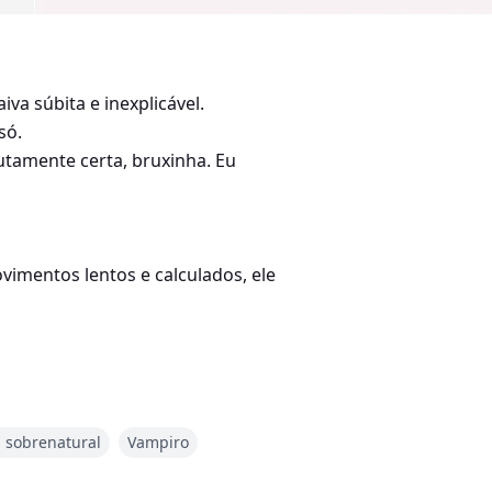
a súbita e inexplicável.
só.
utamente certa, bruxinha. Eu
vimentos lentos e calculados, ele
ânico que sofre como resultado
a sobrenatural
Vampiro
orças sobrenaturais ajudaram a