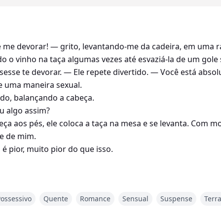
e devorar! — grito, levantando-me da cadeira, em uma raiv
do o vinho na taça algumas vezes até esvaziá-la de um gole 
esse te devorar. — Ele repete divertido. — Você está absol
e uma maneira sexual.
do, balançando a cabeça.
u algo assim?
a aos pés, ele coloca a taça na mesa e se levanta. Com mo
e de mim.
é pior, muito pior do que isso.
 um carro e vive lutando contra os constantes ataques de p
Possessivo
Quente
Romance
Sensual
Suspense
Terr
considerada um milagre e a garota sempre suspeitou que f