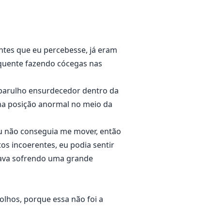
ue suas suspeitas não são
antes que eu percebesse, já eram
a quente fazendo cócegas nas
 barulho ensurdecedor dentro da
uma posição anormal no meio da
 Eu não conseguia me mover, então
os incoerentes, eu podia sentir
tava sofrendo uma grande
olhos, porque essa não foi a