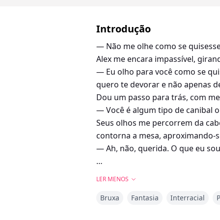
Introdução
— Não me olhe como se quisesse m
Alex me encara impassível, giran
— Eu olho para você como se quis
quero te devorar e não apenas d
Dou um passo para trás, com me
— Você é algum tipo de canibal o
Seus olhos me percorrem da cabeç
contorna a mesa, aproximando-s
— Ah, não, querida. O que eu sou 
LER MENOS
Yolie Bruzain foi atropelada por
Bruxa
Fantasia
Interracial
do acidente. Sua recuperação é 
salvar sua vida.