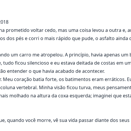
 ela é sequestrada por um enigmático grego e entenderá q
 ela é quem pensa ser.
2018
nha prometido voltar cedo, mas uma coisa levou a outra e, 
ltos dos pés e corri o mais rápido que pude, o asfalto aind
ando um carro me atropelou. A princípio, havia apenas um
, tudo ficou silencioso e eu estava deitada de costas em 
 vão entender o que havia acabado de acontecer.
r. Meu coração batia forte, os batimentos eram erráticos.
 coluna vertebral. Minha visão ficou turva, meus pensament
mais molhado na altura da coxa esquerda; imaginei que es
e, quando você morre, vê sua vida passar diante dos seus 