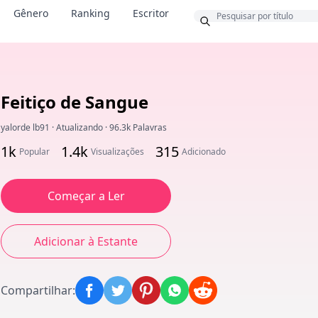
Bônus
Gênero
Ranking
Escritor
Feitiço de Sangue
yalorde lb91
·
Atualizando
·
96.3k Palavras
1k
1.4k
315
Popular
Visualizações
Adicionado
Começar a Ler
Adicionar à Estante
Compartilhar
: