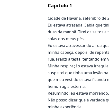
Três anos após acordar do coma,
Capítulo
1
infundadas.
Nada é o que parece, nem mesmo
Cidade de Havana, setembro de 
Eu estava atrasada. Sabia que ti
duas da manhã. Tirei os saltos a
solas dos meus pés.
Eu estava atravessando a rua qu
minha cabeça, depois, de repente
rua. Franzi a testa, tentando em
Minha respiração estava irregula
suspeitei que tinha uma lesão na
que meu vestido estava ficando 
hemorragia externa.
Resumindo: eu estava morrendo.
Não posso dizer que é verdade qu
minha experiência.