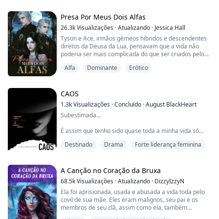
matar inocentes e ser temido como um Deus da morte;
um vampiro pronto para sacrificar todos os outros
para ganhar um lugar no conselho dos sete líderes; ...
Presa Por Meus Dois Alfas
26.3k
Visualizações
·
Atualizando
·
Jessica Hall
Tyson e Ace, irmãos gêmeos híbridos e descendentes
diretos da Deusa da Lua, pensavam que a vida não
poderia ser mais complicada do que ser criados pelo
irmão mais velho, o Rei Alfa. Mas quando Ryker
Alfa
Dominante
Erótico
encontrou sua segunda chance de companheira, eles
descobriram que ela tinha uma filha desaparecida. Os
gêmeos ajudaram a encontrá-la e a trazer para casa.
Só que, quando o fizeram, não puderam evitar s...
CAOS
1.3k
Visualizações
·
Concluído
·
August BlackHeart
Subestimada...
É assim que tenho sido quase toda a minha vida só
porque sou uma mulher, uma dama... mas eu
Destinado
Drama
Forte liderança feminina
entendo... este mundo está cheio de homens
egocêntricos e machistas que precisam aprender uma
lição, e estou mais do que feliz em fazê-lo...
A Canção no Coração da Bruxa
Minha vida nunca foi só diversão e rosas... ainda tinha
68.5k
Visualizações
·
Atualizando
·
DizzyIzzyN
minha mãe e irmãos, mas nunca será a mesma sem
Ela foi aprisionada, usada e abusada a vida toda pelo
meu pai. Posso ser adulta, muito além da idade ...
covil de sua mãe. Eles eram malignos, seu pai e os
membros de seu clã, assim como ela, também
estavam presos aqui. Minha mãe decidiu quando eu