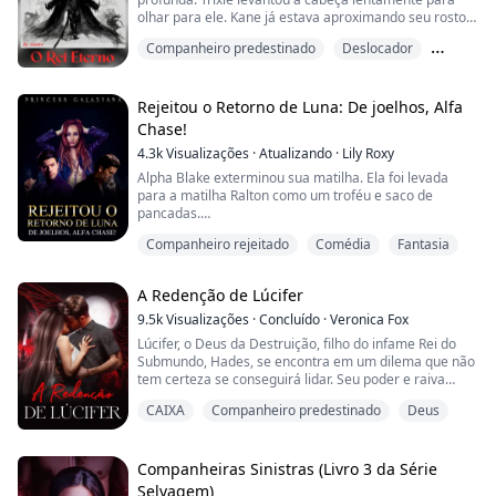
olhar para ele. Kane já estava aproximando seu rosto
Ele é pe...
do dela, parou bem onde seus lábios mal roçavam os
Companheiro predestinado
Deslocador
dela. Ele olhou nos olhos dela, inclinou-se mais e
pressionou suavemente seus lábios nos de Trixie. Os
Erótico
lábios dela eram tão macios e incrivelmente carnudos.
Ele ficou um pouco surpreso quando ela i...
Rejeitou o Retorno de Luna: De joelhos, Alfa
Chase!
4.3k
Visualizações
·
Atualizando
·
Lily Roxy
Alpha Blake exterminou sua matilha. Ela foi levada
para a matilha Ralton como um troféu e saco de
pancadas.
Ao se transformar, ela descobre que o filho dele é seu
Companheiro rejeitado
Comédia
Fantasia
companheiro.
Ele a rejeitou porque ela era uma fraca inútil - uma
Ômega!
A Redenção de Lúcifer
De coração partido, ela deixou a matilha e foi caçada
pelo filho do Alpha, que atirou nela.
9.5k
Visualizações
·
Concluído
·
Veronica Fox
Mas ela não morreu, nem o rejeitou.
Lúcifer, o Deus da Destruição, filho do infame Rei do
Anos depois, uma mulher poderosa que...
Submundo, Hades, se encontra em um dilema que não
tem certeza se conseguirá lidar. Seu poder e raiva
crescem diariamente, e seu pai acredita que Cronos
CAIXA
Companheiro predestinado
Deus
está tentando habitar seu corpo. Ele passa seus dias e
noites torturando as almas do inferno, mas isso não é
suficiente. Seu desejo de correr para a Terra e destruir
todos os seres vivos, como s...
Companheiras Sinistras (Livro 3 da Série
Selvagem)