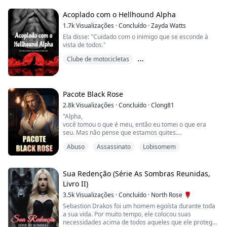
Agora, eles descobriram um segredo que meu tipo tem
tentado manter por milhares de anos. O sangue de
Acoplado com o Hellhound Alpha
vampiro contém o poder de cura super-rápida e força
1.7k
Visualizações
·
Concluído
·
Zayda Watts
imensa. Há uma corrida para ver que...
Ela disse: "Cuidado com o inimigo que se esconde à
vista de todos."
Clube de motocicletas
Companheiro predestinado
Deslocador
Pacote Black Rose
2.8k
Visualizações
·
Concluído
·
Clong81
"Alpha,
você tomou o que é meu, então eu tomei o que era
seu. Mas não pense que estamos quites.
Até a próxima vez,
Abuso
Assassinato
Lobisomem
O Rei dos Renegados"
O que você faz quando o mundo está sendo
Sua Redenção (Série As Sombras Reunidas,
atormentado pelo rei dos renegados? Lobas e filhotes
Livro II)
estão desaparecendo. Alcateias estão sendo atacadas
3.5k
Visualizações
·
Concluído
·
North Rose 🌹
e eliminadas.
Sebastion Drakos foi um homem egoísta durante toda
--------------------------------------------------...
a sua vida. Por muito tempo, ele colocou suas
necessidades acima de todos aqueles que ele protege