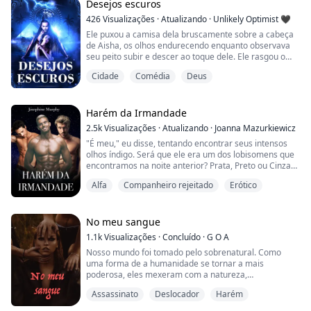
Desejos escuros
Eram os mesmos sussurros, as mesmas palavras que
426
Visualizações
·
Atualizando
·
Unlikely Optimist 🖤
eu ouço desde que cresci.
Ele puxou a camisa dela bruscamente sobre a cabeça
Não sei se as pessoas algum dia...
de Aisha, os olhos endurecendo enquanto observava
seu peito subir e descer ao toque dele. Ele rasgou o
resto das roupas dela até que estivesse nua, então
Cidade
Comédia
Deus
agarrou seu pescoço.
"Fique de joelhos," Imset sussurrou em seu ouvido,
passando um dedo sobre seus lábios. Ela assentiu,
Harém da Irmandade
incapaz de falar enquanto se abaixava diante dele.
2.5k
Visualizações
·
Atualizando
·
Joanna Mazurkiewicz
Seus olhos se contraí...
"É meu," eu disse, tentando encontrar seus intensos
olhos índigo. Será que ele era um dos lobisomens que
encontramos na noite anterior? Prata, Preto ou Cinza?
Afastei-me dele novamente e ele cobriu o espaço entre
Alfa
Companheiro rejeitado
Erótico
nós. Ele colocou o braço contra o armário atrás de
mim, me prendendo entre os braços sem nem me
tocar.
No meu sangue
"O que você pensa que está fazendo?" perguntei,
1.1k
Visualizações
·
Concluído
·
G O A
virando o rosto para longe dele até...
Nosso mundo foi tomado pelo sobrenatural. Como
uma forma de a humanidade se tornar a mais
poderosa, eles mexeram com a natureza,
transformando-se em algumas das criaturas mais
Assassinato
Deslocador
Harém
mortais a caminhar por esta terra.