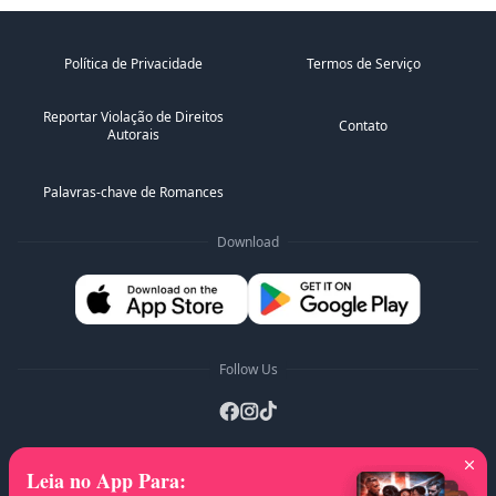
Política de Privacidade
Termos de Serviço
Reportar Violação de Direitos
Contato
Autorais
Palavras-chave de Romances
Download
Follow Us
Leia no App Para
:
Listas A-Z
:
A
B
C
D
E
F
G
H
I
J