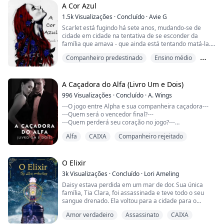
mantém os olhos na estrada.
A Cor Azul
"Próxima pergunta, amor?" Ele olha par...
1.5k
Visualizações
·
Concluído
·
Avie G
Scarlet está fugindo há sete anos, mudando-se de
cidade em cidade na tentativa de se esconder da
família que amava - que ainda está tentando matá-la.
Mas quando ela se muda para a cidade de Kiwina, tudo
Companheiro predestinado
Ensino médio
muda. Ela conhece uma Alcateia e a regra número um
de sua mãe, não fazer amigos, é testada. Ela está
Guerra
achando difícil lidar com o flerte carismático e filho do
Alfa da Alcateia Azure - incerta se po...
A Caçadora do Alfa (Livro Um e Dois)
996
Visualizações
·
Concluído
·
A. Wings
---O jogo entre Alpha e sua companheira caçadora---
---Quem será o vencedor final?---
---Quem perderá seu coração no jogo?---
Alfa
CAIXA
Companheiro rejeitado
"Você sabe que nunca me disse por que tinha esses
números," disse Rogan, "Eles significam algo especial?"
"Nos são atribuídos, mas eu pude escolher o meu," eu
disse.
O Elixir
"Ah é? Por que 110 então?" Rogan continuou
3k
Visualizações
·
Concluído
·
Lori Ameling
perguntando.
Daisy estava perdida em um mar de dor. Sua única
Eu sorri um pouco, e Rogan me olhou confuso.
família, Tia Clara, foi assassinada e teve todo o seu
"Foi.....
sangue drenado. Ela voltou para a cidade para o
funeral, apenas para descobrir que ela era o
Amor verdadeiro
Assassinato
CAIXA
verdadeiro alvo. Um fantasma cujo único prazer era