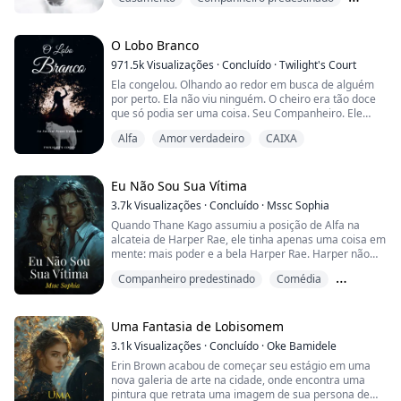
Gravada nele há algumas palavras que não consigo ler.
Assim como meu pingente, também tenho uma marca
Deslocador
de nascença em forma de lua crescente com uma
estrela no meu quadril. Minha mãe disse que talvez...
O Lobo Branco
971.5k
Visualizações
·
Concluído
·
Twilight's Court
Ela congelou. Olhando ao redor em busca de alguém
por perto. Ela não viu ninguém. O cheiro era tão doce
que só podia ser uma coisa. Seu Companheiro. Ele
estava ali.
Alfa
Amor verdadeiro
CAIXA
Ela o seguiu por um corredor até chegar a uma porta e
percebeu que estava parada nos Aposentos do Rei.
Então ela ouviu. Um som que fez seu estômago se
Eu Não Sou Sua Vítima
revirar e seu peito doer. Gemidos vinham do outro lado
3.7k
Visualizações
·
Concluído
·
Mssc Sophia
da porta.
Quando Thane Kago assumiu a posição de Alfa na
alcateia de Harper Rae, ele tinha apenas uma coisa em
Lágrimas começara...
mente: mais poder e a bela Harper Rae. Harper não
fazia ideia de que um antigo folclore faria com que os
Companheiro predestinado
Comédia
olhos sedentos de sangue de Thane se fixassem
exclusivamente nela.
Deslocador
Thane estava determinado a fazer da bela Harper sua
Uma Fantasia de Lobisomem
companheira escolhida e Luna, mas quando ela
3.1k
Visualizações
·
Concluído
·
Oke Bamidele
recusou seus avanços, Thane d...
Erin Brown acabou de começar seu estágio em uma
nova galeria de arte na cidade, onde encontra uma
pintura que retrata uma imagem de sua persona de