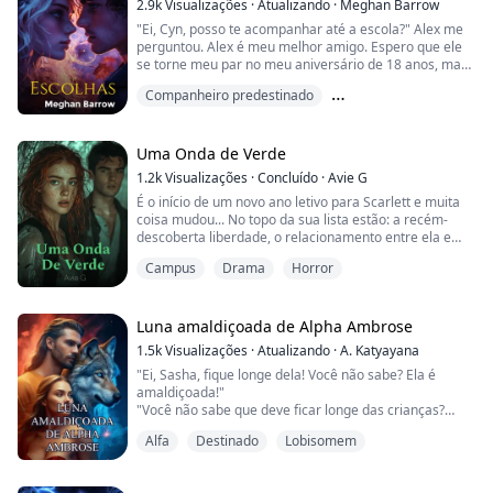
2.9k
Visualizações
·
Atualizando
·
Meghan Barrow
"Ei, Cyn, posso te acompanhar até a escola?" Alex me
Somos um reino preso no tempo. Metamorfos
perguntou. Alex é meu melhor amigo. Espero que ele
incapazes de sentir nossos animais. Presos aqui por
se torne meu par no meu aniversário de 18 anos, mas
um acordo entre o falecido rei e um demônio que
não tenho certeza se isso vai acontecer.
busca nossa destruição.
Companheiro predestinado
No entanto, fui rapidamente atraída por Tucker.
O únic...
Desilusão amorosa
Ensino médio
"Você trapaceou!" gritei.
Uma Onda de Verde
"Você só precisa de prática, querida." Ele olhou para
1.2k
Visualizações
·
Concluído
·
Avie G
mim deitada no chão, então se sentou ao meu lado e
É o início de um novo ano letivo para Scarlett e muita
começou a brincar com ...
coisa mudou... No topo da sua lista estão: a recém-
descoberta liberdade, o relacionamento entre ela e
seu parceiro, e o desejo por sangue. Mas ela não vai
Campus
Drama
Horror
deixar nada disso impedi-la de tentar descobrir o que
vai fazer com o resto de sua vida. E certamente não a
convocação da Rainha do ramo dos EUA do Coven real.
Ou o convite aberto para retor...
Luna amaldiçoada de Alpha Ambrose
1.5k
Visualizações
·
Atualizando
·
A. Katyayana
"Ei, Sasha, fique longe dela! Você não sabe? Ela é
amaldiçoada!"
"Você não sabe que deve ficar longe das crianças?
Deus sabe que tipo de mal você possui."
Alfa
Destinado
Lobisomem
"Não se esqueça que você é a amaldiçoada."
Os sussurros começaram novamente, e eu caminhei
em direção à floresta com meu sorriso forçado.