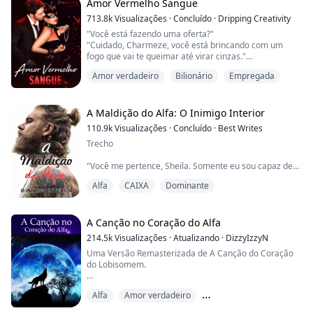
filho do chefe da máfia mais poderoso. Com seus olhos
Amor Vermelho Sangue
azul profundo fixos nos meus, ele falou suaveme...
713.8k
Visualizações
·
Concluído
·
Dripping Creativity
"Você está fazendo uma oferta?"
"Cuidado, Charmeze, você está brincando com um
fogo que vai te queimar até virar cinzas."
Ela tinha sido uma das melhores garçonetes que os
Amor verdadeiro
Bilionário
Empregada
tinham servido durante as reuniões de quinta-feira. Ele
é um chefe da máfia e um vampiro.
Ele tinha gostado de tê-la em seu colo. Ela se sentia
macia e redonda nos lugares certos. Ele tinha gostado
A Maldição do Alfa: O Inimigo Interior
demais, o que ficou claro quan...
110.9k
Visualizações
·
Concluído
·
Best Writes
Trecho
"Você me pertence, Sheila. Somente eu sou capaz de
fazer você se sentir assim. Seus gemidos e corpo me
Alfa
CAIXA
Dominante
pertencem. Sua alma e seu corpo são todos meus!"
Alfa Killian Reid, o Alfa mais temido de todo o Norte,
A Canção no Coração do Alfa
rico, poderoso e amplamente temido no mundo
214.5k
Visualizações
·
Atualizando
·
DizzyIzzyN
sobrenatural, era a inveja de todas as outras alcateias.
Uma Versão Remasterizada de A Canção do Coração
Acreditava-se que ele tinha tudo... poder, fama, riqueza
do Lobisomem.
e o favor da de...
Alora, foi odiada por sua família desde o nascimento. O
Alfa
Amor verdadeiro
passatempo favorito de sua família é torturá-la.
Companheiro rejeitado