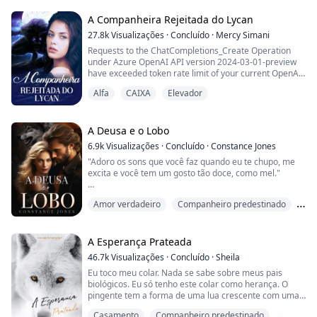
Ao completar dezoito anos, ela é rejeitada por seu
companheiro, que acaba sendo o namorado de sua
A Companheira Rejeitada do Lycan
irmã mais velha.
27.8k
Visualizações
·
Concluído
·
Mercy Simani
Requests to the ChatCompletions_Create Operation
Quebrando as correntes que prendiam seus poderes,
under Azure OpenAI API version 2024-03-01-preview
Alora é libertada da família que a odeia e ganha uma
have exceeded token rate limit of your current OpenAI
nova f...
S0 pricing tier. Please retry after 1 second. Please go
Alfa
CAIXA
Elevador
here: https://aka.ms/oai/quotaincrease if you would like
to further increase the default rate limit.
Status: 429 (Too Many Requests)
ErrorCode: 429
A Deusa e o Lobo
6.9k
Visualizações
·
Concluído
·
Constance Jones
Content:
"Adoro os sons que você faz quando eu te chupo, me
{"error":{"code":"429","message":...
excita e você tem um gosto tão doce, como mel."
Quando Charlie começou a sonhar com seu amante
Amor verdadeiro
Companheiro predestinado
ideal, ela não fazia ideia de que ele poderia ser real, ou
seu chefe e companheiro destinado.
Lobisomem
Depois de finalmente conseguir o emprego dos seus
A Esperança Prateada
sonhos, Charlie conhece o CEO pela primeira vez,
46.7k
Visualizações
·
Concluído
·
Sheila
apenas para descobrir que ele é o homem que tem
Eu toco meu colar. Nada se sabe sobre meus pais
realizado t...
biológicos. Eu só tenho este colar como herança. O
pingente tem a forma de uma lua crescente com uma
estrela na ponta onde um diamante repousa no centro.
Casamento
Companheiro predestinado