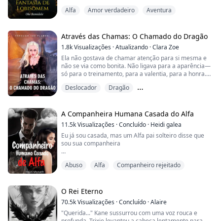
lobisomem ao lado de um lobisomem masculino
Alfa
Amor verdadeiro
Aventura
desconhecido. Seu novo chefe, Devon Grey, a chama
por um nome estranho e afirma ser seu companheiro,
mesmo que ela não o conheça e nunca o tenha
encontrado antes daquele dia.
Através das Chamas: O Chamado do Dragão
1.8k
Visualizações
·
Atualizando
·
Clara Zoe
Determinado a convencê-la de que ...
Ela não gostava de chamar atenção para si mesma e
não se via como bonita. Não ligava para a aparência—
só para o treinamento, para a valentia, para a honra.
Preferia se parecer com seu pai, como seus irmãos, o
Deslocador
Dragão
homem que ela admirava e amava mais do que
qualquer pessoa no mundo, do que ter seus traços
Forte liderança feminina
delicados. Sempre olhava no espelho procurando algo
dele em seus olhos, mas por mais que tentasse, ...
A Companheira Humana Casada do Alfa
11.5k
Visualizações
·
Concluído
·
Heidi galea
Eu já sou casada, mas um Alfa pai solteiro disse que
sou sua companheira
Eu sou Salara, uma dona de casa que sofre abuso
Abuso
Alfa
Companheiro rejeitado
mental do meu marido Henry há 5 anos. Quase o
deixei uma vez, há quatro anos, mas então descobri
que estava grávida e me senti presa em um
casamento no qual sou infeliz.
O Rei Eterno
70.5k
Visualizações
·
Concluído
·
Alaire
Esta noite, eu estava preparando o jantar para o
"Querida..." Kane sussurrou com uma voz rouca e
parceiro de negócios de Henry, Derrick.
profunda. Trixie levantou a cabeça lentamente para