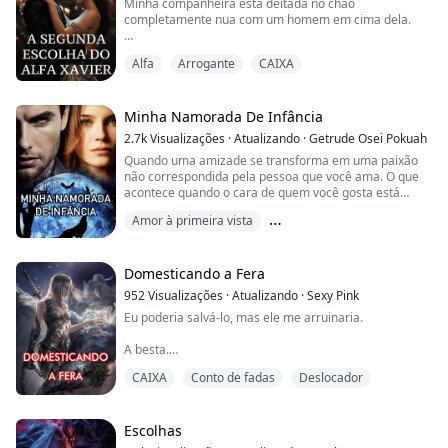
Minha companheira está deitada no chão
completamente nua com um homem em cima dela.
"Você não tem sido nada além de um companheiro
Alfa
Arrogante
CAIXA
egoísta. Tudo o que você pensa é em si mesmo. Você
foi muito gentil comigo, mas só para o que te agrada."
Minha companheira disse enquanto apontava um dedo
Minha Namorada De Infância
acusador para mim. Fiquei parado e olhei para ela em
2.7k
Visualizações
·
Atualizando
·
Getrude Osei Pokuah
choque. Não posso acreditar que essa mulher é a
Quando uma amizade se transforma em uma paixão
pessoa com...
não correspondida pela pessoa que você ama. O que
acontece quando o cara de quem você gosta está
sempre mudando e dormindo aleatoriamente com
Amor à primeira vista
outras mulheres? Embarque na jornada de sua amiga
de infância e veja o que acontece quando o destino
Companheiro predestinado
Gravidez
reserva algo diferente para Nina ao descobrir que sua
paixão de infância é seu par, mas ela não quer nada
Domesticando a Fera
com ...
952
Visualizações
·
Atualizando
·
Sexy Pink
Eu poderia salvá-lo, mas ele me arruinaria.
A besta.
A criatura que persegue a floresta proibida.
CAIXA
Conto de fadas
Deslocador
O príncipe dragão.
Ele sofreu um destino pior que a morte. Todos nós
sofremos. Uma maldição lançada sobre nós pelo rei
Escolhas
louco.