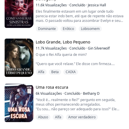
11.6k
Visualizações
·
Concluído
·
Jessica Hall
Eles finalmente estavam em um lugar onde tudo
parecia estar indo bem, até que de repente não estava
mais. O passado voltou para assombrar Evelyn e seus
companheiros. O passado de Thaddeus voltou com
Dominante
Erótico
Lobisomem
uma vingança para arruiná-los e destruir o vínculo que
eles lutaram tanto para salvar. Agora, enfrentando
novos desafios e uma dor tão forte que os separou,
Lobo Grande, Lobo Pequeno
eles conseguirão encontrar um caminho de vol...
11.7k
Visualizações
·
Concluído
·
Gin Silverwolf
O que o Rei Alfa queria de mim?
“Quero que você relaxe.” Ele disse com firmeza.
“Talvez se você saísse do quarto.” Peguei o travesseiro
Alfa
Beta
CAIXA
para me cobrir. Seus olhos cor de avelã se estreitaram
para mim. “Não posso fazer isso.”
O que o Rei Alfa queria de mim?
Uma rosa escura
A matilha dela foi destruída.
6k
Visualizações
·
Concluído
·
Bethany D
Ela foi sequestrada.
"Você é... realmente o Rei?" pergunto em seguida,
Então ela perdeu tudo.
meus olhos permanecendo arregalados.
Mas, quando Layla acorda em uma matilha estrangeira
"Eu sou... não pareço ser adequado para isso?" Ele
sem se lembra...
sorri, fazendo-me corar novamente... ele parece ter
Abuso
Alfa
Amor verdadeiro
esse efeito sobre mim, não sei por quê.
"N-Não, uh... eu só queria esclarecer as coisas...
desculpe." digo timidamente, observando enquanto ele