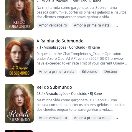
2.3m
Visualizações
·
Concluído
·
RJ Kane
sonhos, Charlie conhece o CEO pela primeira vez,
Na minha vida como garçonete, eu, Sephie - uma
apenas para descobrir que ele é o homem que tem
pessoa comum - suportei os olhares gelados e insultos
rea...
dos clientes enquanto tentava ganhar a vida.
Acreditava que esse seria meu destino para sempre.
Amor verdadeiro
Amor à primeira vista
No entanto, em um dia fatídico, o Rei do Submundo
Destino
apareceu diante de mim e me resgatou das garras do
filho do mais poderoso chefe da Máfia. Com seus olhos
A Rainha do Submundo
azuis profundos fixos nos meus, ele falou suave...
7.1k
Visualizações
·
Concluído
·
RJ Kane
Requests to the ChatCompletions_Create Operation
under Azure OpenAI API version 2024-03-01-preview
have exceeded token rate limit of your current OpenAI
S0 pricing tier. Please retry after 1 second. Please go
Amor à primeira vista
Bilionário
Destino
here: https://aka.ms/oai/quotaincrease if you would like
to further increase the default rate limit.
Status: 429 (Too Many Requests)
ErrorCode: 429
Rei do Submundo
23.4k
Visualizações
·
Concluído
·
RJ Kane
Content:
Na minha vida como garçonete, eu, Sephie - uma
{"error":{"code":"429","message":...
pessoa comum - suportei os olhares gélidos e insultos
dos clientes enquanto tentava ganhar a vida.
Acreditava que esse seria meu destino para sempre.
Amor verdadeiro
Amor à primeira vista
No entanto, em um dia fatídico, o Rei do Submundo
Destino
apareceu diante de mim e me resgatou das garras do