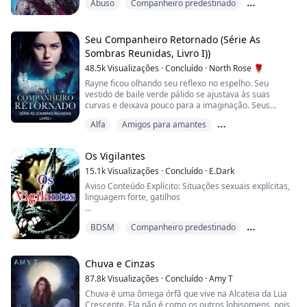
Abuso
Companheiro predestinado
era jovem, que meu eu híbrido deveria ser útil para
algo além de ser o impulsionador ocasional e
Deslocador
involuntário de poder para ela e os feitiços de seu covil.
Eles me colocaram em sua biblioteca, que estava...
Seu Companheiro Retornado (Série As
Sombras Reunidas, Livro I))
48.5k
Visualizações
·
Concluído
·
North Rose 🌹
Rayne ficou olhando seu reflexo no espelho. Seu
vestido de baile verde pálido se ajustava às suas
curvas e deixava pouco para a imaginação. Seus
cachos negros como a noite estavam presos e presos
Alfa
Amigos para amantes
à sua cabeça, deixando seu pescoço exposto. Esta
noite era a noite em que a maioria dos lobos não
Companheiro rejeitado
acasalados de todas as matilhas da América do Norte
Os Vigilantes
esperava encontrar seus pares. Ela tinha certeza de
qu...
15.1k
Visualizações
·
Concluído
·
E.Dark
Aviso Conteúdo Explícito: Situações sexuais explícitas,
linguagem forte, gatilhos
Novo Lugar, Nova Vida, Tudo Novo...
BDSM
Companheiro predestinado
Elicia Dewalt, uma órfã do Texas sem laços com nada.
Começa a ver sua "vida dos sonhos" descarrilando
Deslocador
rapidamente com ocorrências estranhas e sempre
parece levar de volta aos quatro belos rapazes no
Chuva e Cinzas
clube em sua primeira noite em Londres.
87.8k
Visualizações
·
Concluído
·
Amy T
Chuva é uma ômega órfã que vive na Alcateia da Lua
O que acontece quando sua existência in...
Crescente. Ela não é como os outros lobisomens, pois