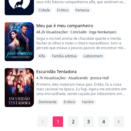
seus três futuros companheiros alfa, que sentiram seu
cheiro enquanto rastreavam um desordeiro que estava
Cidade
Erótico
Fantasia
aterrorizando seu território. Encontrar seu
companheiro geralmente é um momento feliz, mas
parece iniciar uma espiral de problemas para Astrid e
seus companheiros. Astrid deve aprender os...
Meu pai é meu companheiro
48.2k
Visualizações
·
Concluído
·
Inga Nonkanyezi
Segui o incrível aroma de chocolate quente e menta.
Fechei os olhos e inalei o cheiro maravilhoso. Sorri e
percebi que estava a poucos passos de encontrar meu
par.
Alfa
Família adotiva
Lobisomem
Já estava planejando o que faríamos pelo resto de
nossas vidas e quantos filhos teríamos. Agradeci
silenciosamente à deusa da lua por esse presente
Escuridão Tentadora
maravilhoso.
4.7k
Visualizações
·
Atualizando
·
Jessica Hall
Primeiro, eles mataram meus pais. Então, fiz a coisa
Segui o aroma até a grande e bizarra cozinha que meu
mais racional na época. Eu fugi. Agora me encontro em
pai fez, alegando: "...
uma encruzilhada, sendo caçada por lobisomens em
uma cidade desconhecida, e tive que pesar minhas
Dominante
Erótico
Harém
alternativas, ambas desagradáveis. Nenhuma das
opções tinha qualquer esperança para mim. Eu estaria
condenada.
1
2
3
4
As Fadas eram as criaturas mais poderosas do mundo.
Contanto que tivéssemos magia e...