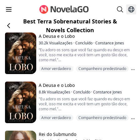
Best Terra Sobrenatural Stories &
Novels Collection
A Deusa e o Lobo
30.2k
Visualizações
·
Concluído
·
Constance Jones
“Eu adoro os sons que você faz quando eu desço em
você, isso me excita e você tem um gosto tão doce,
como mel.”
Amor verdadeiro
Companheiro predestinado
Quando Charlie começou a sonhar com seu amante
ideal, ela não tinha ideia de que ele poderia ser real, ou
Lobisomem
seu chefe e companheiro destinado.
A Deusa e o Lobo
Depois de finalmente conseguir o emprego dos
8.8k
Visualizações
·
Concluído
·
Constance Jones
sonhos, Charlie conhece o CEO pela primeira vez,
"Eu adoro os sons que você faz quando eu desço em
apenas para descobrir que ele é o homem que tem
você, isso me excita e você tem um gosto tão doce,
rea...
como mel."
Amor verdadeiro
Companheiro predestinado
Quando Charlie começou a sonhar com seu amante
ideal, ela não tinha ideia de que ele poderia ser real, ou
Lobisomem
seu chefe e companheiro destinado.
Rei do Submundo
Depois de finalmente conseguir o emprego dos