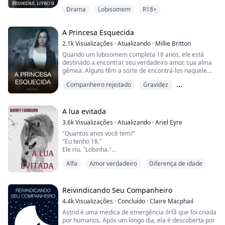
como o Alfa da Matilha Redwood. Tudo por amor a uma
Drama
Lobisomem
R18+
mulher indigna. Agora, com ela fora de cena, resta a
Sebastion criar o filho que ela lhe deu. Por Jace, ele
fará qualquer coisa.
A Princesa Esquecida
Irina Belova é uma escrava. Vicktor é seu mestre e um
2.1k
Visualizações
·
Atualizando
·
Millie Britton
monstro. A filh...
Quando um lobisomem completa 18 anos, ele está
destinado a encontrar seu verdadeiro amor, sua alma
gêmea. Alguns têm a sorte de encontrá-los naquele
mesmo dia, enquanto outros levam anos para se
Companheiro rejeitado
Gravidez
encontrarem.
Lobisomem
Para Athena, ela foi uma das poucas sortudas, mas
isso não significa apenas encontrar seu par, também
A lua evitada
significa o começo de todo o seu futuro; governar
3.6k
Visualizações
·
Atualizando
·
Ariel Eyre
sobre todos os seres sobrenaturais.
"Quantos anos você tem?"
"Eu tenho 18."
At...
Ele riu. "Lobinha."
"O quê, quantos anos você tem?"
Alfa
Amor verdadeiro
Diferença de idade
"Eu tenho 29."
Ela riu. "Lobo velho."
Callum teve que admitir que provavelmente parecia
ridículo. Ele era um grande alfa sendo guiado por uma
Reivindicando Seu Companheiro
pequena loba. Ela o puxou para a linha das árvores e
4.4k
Visualizações
·
Concluído
·
Claire Macphail
começou a se despir. Ele observou enquanto ela tirava
Astrid é uma médica de emergência órfã que foi criada
as roupas. O corpo dela era perfeitamente desenhado.
por humanos. Após um longo dia, ela é descoberta por
Ela er...