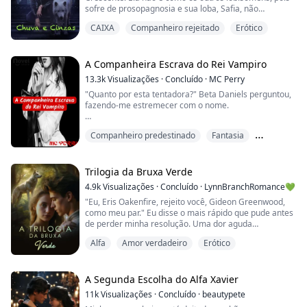
sofre de prosopagnosia e sua loba, Safia, não
consegue falar. Sua alcateia acredita que Chuva é
CAIXA
Companheiro rejeitado
Erótico
amaldiçoada pela Deusa da Lua porque é a única
sobrevivente de um incêndio que queimou a casa em
que estava e matou seus pais.
A Companheira Escrava do Rei Vampiro
Quando Chuva completa dezoito anos e encontra sua
13.3k
Visualizações
·
Concluído
·
MC Perry
alma gêmea, ela pensa ...
"Quanto por esta tentadora?" Beta Daniels perguntou,
fazendo-me estremecer com o nome.
"100 jóias," veio a voz de alguém sentado na frente.
Companheiro predestinado
Fantasia
"200," veio outra voz.
Ficção geral
"500," gritou outro.
Trilogia da Bruxa Verde
4.9k
Visualizações
·
Concluído
·
LynnBranchRomance💚
A sala ficou em silêncio por um momento.
"Eu, Eris Oakenfire, rejeito você, Gideon Greenwood,
como meu par." Eu disse o mais rápido que pude antes
"500 uma vez, 500 duas vezes, Vendida para o Senhor
de perder minha resolução. Uma dor aguda
Issacson," anunciou Beta Daniels.
atravessou meu peito ao dizer isso e eu segurei
Alfa
Amor verdadeiro
Erótico
firmemente minha camisa, inspirando profundamente.
Senti meu coração disparar. Eu tinha sido vendida.
Os olhos de Gideon se arregalaram e faiscaram de
raiva. O homem no banco da frente realmente deu um
"Eu a quero," veio um rosnado a...
suspiro de horror.
A Segunda Escolha do Alfa Xavier
"Primeiro," ele disse teimosamente,...
11k
Visualizações
·
Concluído
·
beautypete