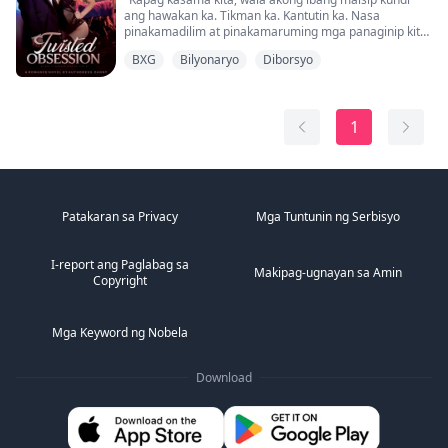
ang hawakan ka. Tikman ka. Kantutin ka. Nasa
pinakamadilim at pinakamaruming mga panaginip kita,
Amelia."
BXG
Bilyonaryo
Diborsyo
"May mga patakaran tayo, at ako-"
"Hindi ko iniintindi ang mga patakaran. Wala kang
1
ideya kung gaano ko kagustong kantutin ka hanggang
mapasigaw ka sa sarap."
✿-✿-✿-✿-✿-✿-✿-✿-✿-✿-✿-✿
Hindi naniniwala si Damian sa pag-ibig, pero kailangan
Patakaran sa Privacy
Mga Tuntunin ng Serbisyo
ni...
I-report ang Paglabag sa
Makipag-ugnayan sa Amin
Copyright
Mga Keyword ng Nobela
Download