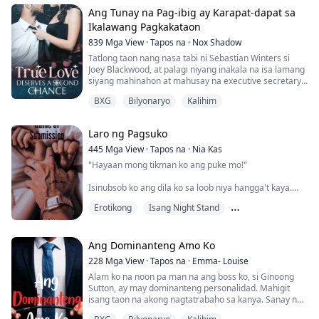
nagpapanggap bilang si Miss Cullen, mabait si Adrian
Ang Tunay na Pag-ibig ay Karapat-dapat sa
sa kanya, ngunit kapag bumalik si Natalie sa ka...
Ikalawang Pagkakataon
839
Mga View
·
Tapos na
·
Nox Shadow
Tatlong taon nang nasa tabi ni Sebastian Winters si
Joey Blackwood, at palagi niyang inakala na isa lamang
siyang mahinahon at mahusay na executive secretary.
Sa gabi, siya ang kanyang malambing at kaakit-akit na
BXG
Bilyonaryo
Kalihim
kasama sa kama. Paulit-ulit na nawawala sa sarili si
Joey at nagmumungkahi ng kasal sa kanya. Binigyan
siya ni Sebastian ng matinding realidad: "Pisikal na
Laro ng Pagsuko
relasyon lang ang sa atin; wala...
445
Mga View
·
Tapos na
·
Nia Kas
"Hayaan mong tikman ko ang puke mo!"
Isinubsob ko ang dila ko sa loob niya hangga't kaya.
Tumitibok nang malakas ang titi ko kaya kinailangan
Erotikong
Isang Night Stand
kong abutin ito at himasin ng ilang beses para
kumalma. Kinain ko ang matamis niyang puke
Lugar ng Trabaho
hanggang sa nagsimula siyang manginig. Dinilaan at
kinagat-kagat ko siya habang nilalaro ang tinggil niya
Ang Dominanteng Amo Ko
sa pagitan ng mga daliri ko.
228
Mga View
·
Tapos na
·
Emma- Louise
Alam ko na noon pa man na ang boss ko, si Ginoong
Sutton, ay may dominanteng personalidad. Mahigit
Walang kaalam-alam si Tia ...
isang taon na akong nagtatrabaho sa kanya. Sanay na
ako. Akala ko noon na para lang iyon sa negosyo dahil