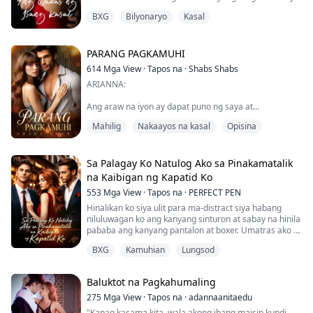
hindi pa rin natutunaw ang yelo sa puso mo, Kardoula
BXG
Bilyonaryo
Kasal
mou...." Tinitingnan siya nito na may bahagyang pag-
ayaw.
Parang nagwagayway ng pulang tela sa harap ng galit
na toro. Naramdaman niyang nag-init ang ulo niya.
PARANG PAGKAMUHI
'Gaano ka kayabang ang isang lalaki? Isang taon na
614
Mga View
·
Tapos na
·
Shabs Shabs
ang nakalipas, halos hindi siya nakatakas sa selda,
ARIANNA:
kung saan siya ik...
Ang araw na iyon ay dapat puno ng saya at
pagmamahal, pero ginawa niya itong isang bangungot.
Mahilig
Nakaayos na kasal
Opisina
Hanggang ngayon, hinahanap ko pa rin kung ano ang
nagawa ko para magalit siya ng ganito. Pinilit niya
akong mangako na hindi na muling magpapakita sa
kanya, at sinunod ko iyon... hanggang ngayon.
Sa Palagay Ko Natulog Ako sa Pinakamatalik
na Kaibigan ng Kapatid Ko
XANDER:
553
Mga View
·
Tapos na
·
PERFECT PEN
Siya ang lahat sa akin, ang pinakapuso ng aking
Hinalikan ko siya ulit para ma-distract siya habang
pagkatao. Pero biglang nagkagulo ang lahat...
niluluwagan ko ang kanyang sinturon at sabay na hinila
pababa ang kanyang pantalon at boxer. Umatras ako at
hindi ako makapaniwala sa aking nakita...alam ko na
BXG
Kamuhian
Lungsod
malaki siya pero hindi ko inasahan na ganito kalaki at
sigurado akong napansin niya na nagulat ako.
Baluktot na Pagkahumaling
"Ano'ng problema, mahal...natakot ka ba?" Ngumiti
siya, nakatitig sa akin. Sumagot ako ...
275
Mga View
·
Tapos na
·
adannaanitaedu
"Kapag kasama kita, wala akong ibang maisip kundi