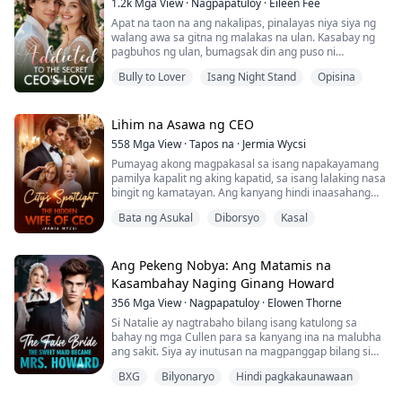
1.2k
Mga View
·
Nagpapatuloy
·
Eileen Fee
Apat na taon na ang nakalipas, pinalayas niya siya ng
Ang sipag at tiyaga ni Joanna Clover sa unibersidad ay
walang awa sa gitna ng malakas na ulan. Kasabay ng
nagbunga nang makakuha siya ng alo...
pagbuhos ng ulan, bumagsak din ang puso ni
Margaret, naglaho sa katahimikan ng desperadong
Bully to Lover
Isang Night Stand
Opisina
gabing iyon.
Pagkalipas ng apat na taon, nagbago si Margaret at
naging isang malamig na CEO, matapang at mahusay,
Lihim na Asawa ng CEO
na tanging ang kanyang matamis at masunuring anak
558
Mga View
·
Tapos na
·
Jermia Wycsi
na babae ang nagpapalambot sa kanyang p...
Pumayag akong magpakasal sa isang napakayamang
pamilya kapalit ng aking kapatid, sa isang lalaking nasa
bingit ng kamatayan. Ang kanyang hindi inaasahang
paggaling ay nagdulot ng pagkadismaya sa lahat. Nang
Bata ng Asukal
Diborsyo
Kasal
malaman niyang matagumpay akong nabuntis sa
pamamagitan ng artipisyal na inseminasyon, kalmado
at malupit niyang sinabi, "Ano ang mas gusto mo,
surgical abortion o medical abortion?"
Ang Pekeng Nobya: Ang Matamis na
Kasambahay Naging Ginang Howard
Apat na t...
356
Mga View
·
Nagpapatuloy
·
Elowen Thorne
Si Natalie ay nagtrabaho bilang isang katulong sa
bahay ng mga Cullen para sa kanyang ina na malubha
ang sakit. Siya ay inutusan na magpanggap bilang si
Miss Cullen. Kinailangan niyang makipag-ugnayan sa
BXG
Bilyonaryo
Hindi pagkakaunawaan
fiancé ni Miss Cullen, si Adrian Howard, at kahit na
matulog sa iisang kama kasama siya! Habang