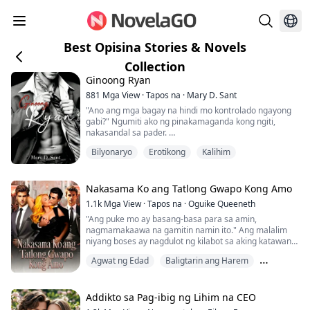
Best Opisina Stories & Novels
Collection
Ginoong Ryan
881
Mga View
·
Tapos na
·
Mary D. Sant
"Ano ang mga bagay na hindi mo kontrolado ngayong
gabi?" Ngumiti ako ng pinakamaganda kong ngiti,
nakasandal sa pader.
Lumapit siya na may madilim at gutom na ekspresyon,
Bilyonaryo
Erotikong
Kalihim
sobrang lapit,
ang kanyang mga kamay ay umabot sa aking mukha, at
idiniin niya ang kanyang katawan sa akin.
Ang kanyang bibig ay sumakop sa akin nang sabik,
Nakasama Ko ang Tatlong Gwapo Kong Amo
medyo bastos.
1.1k
Mga View
·
Tapos na
·
Oguike Queeneth
Ang kanyang dila ay nag-iwan sa akin ng walang
"Ang puke mo ay basang-basa para sa amin,
hining...
nagmamakaawa na gamitin namin ito." Ang malalim
niyang boses ay nagdulot ng kilabot sa aking katawan.
Agwat ng Edad
Baligtarin ang Harem
"Gusto mo ba 'yan, mahal? Gusto mo bang ibigay
namin sa maliit mong puke ang hinahanap nito?"
Bilyonaryo
"O...oo, sir." Hiniling ko habang humihingal.
Addikto sa Pag-ibig ng Lihim na CEO