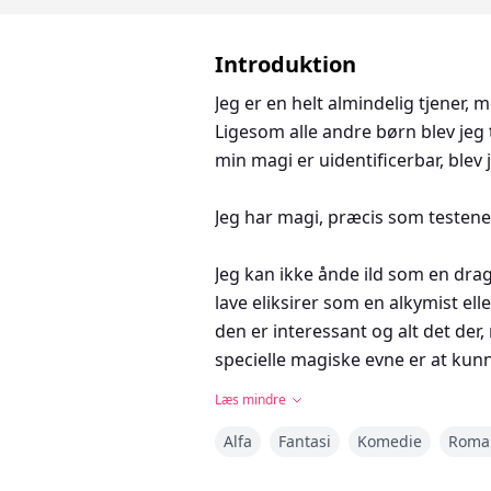
Introduktion
Jeg er en helt almindelig tjener, 
Ligesom alle andre børn blev jeg 
min magi er uidentificerbar, ble
Jeg har magi, præcis som testene 
Jeg kan ikke ånde ild som en drage
lave eliksirer som en alkymist el
den er interessant og alt det der
specielle magiske evne er at kun
Læs mindre
Det meste af livet er irriterende 
Alfa
Fantasi
Komedie
Roma
er en Alfa og min vens tvillingebro