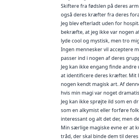
Skiftere fra fødslen på deres ar
også deres kræfter fra deres foræ
Jeg blev efterladt uden for hospi
bekræfte, at jeg ikke var nogen 
lyde cool og mystisk, men tro mi
Ingen mennesker vil acceptere mi
passer ind i nogen af deres grupp
Jeg kan ikke engang finde andre u
at identificere deres kræfter. Mit
nogen kendt magisk art. Af denne
hvis min magi var noget dramatisk
Jeg kan ikke sprøjte ild som en dra
som en alkymist eller forføre fol
interessant og alt det der, men d
Min særlige magiske evne er at 
tråd, der skal binde dem til dere