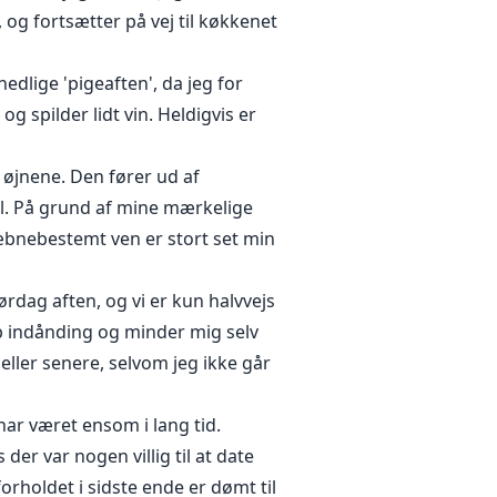
og fortsætter på vej til køkkenet
edlige 'pigeaften', da jeg for
g spilder lidt vin. Heldigvis er
 øjnene. Den fører ud af
il. På grund af mine mærkelige
skæbnebestemt ven er stort set min
lørdag aften, og vi er kun halvvejs
yb indånding og minder mig selv
eller senere, selvom jeg ikke går
 har været ensom i lang tid.
 der var nogen villig til at date
orholdet i sidste ende er dømt til