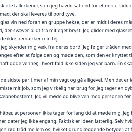
dte tallerkener, som jeg havde sat ned for et minut siden, 
mad, der skal leveres til bord tyve.
e glas vin ned foran en gruppe hekse, der er midt i deres mån
der svæver blidt fra mit eget bryst. Jeg glider med glasset o
 de ikke bemærker min fejl.
ør jeg skynder mig væk fra deres bord. Jeg følger tråden med
ænges efter at følge den og møde den, som den er knyttet t
 haft gode venner, i hvert fald ikke siden jeg var barn. En 
 de sidste par timer af min vagt og gå alligevel. Men det er 
iste mit job, som jeg virkelig har brug for. Jeg tager en d
skæbnebestemt. Jeg vil møde og blive ven med personen før 
 håber, at personen ikke tager for lang tid at møde mig. Jeg
, dater jeg ikke engang. Faktisk er ideen latterlig. Selv hvis
ogen rød tråd mellem os, hvilket grundlæggende betyder, at f