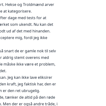
 art. Hekse og Troldmænd arver
e at kategorisere.
Efter dage med tests for at
 mærket som ukendt. Nu kan det
godt ud af det med hinanden.
eptere mig, fordi jeg ikke
å snart de er gamle nok til selv
 har aldrig stemt overens med
lle måske ikke være et problem,
det.
an. Jeg kan ikke lave eliksirer
n kraft, jeg faktisk har, den er
n er den ret ubrugelig.
e, tænker de altid på den røde
m. Men der er også andre tråde, i