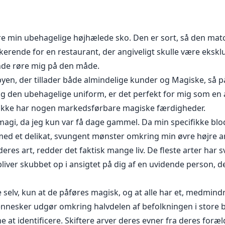
em, du kan ikke bare lukke dig selv ind!" Jeg prøver at hol
e gyldne øjne, krymper jeg mig. Blikket han giver mig er im
om jeg plejer. Så tvinger jeg mig selv til at kigge op igen. 
tere min ubehagelige højhælede sko. Den er sort, så den ma
k fra mig. Han er uhøflig, og jeg nægter at vise, at han sk
vokerende for en restaurant, der angiveligt skulle være eksklu
 at have indset, at det eneste sted at sidde er det lille bor
unde røre mig på den måde.
i byen, der tillader både almindelige kunder og Magiske, så p
g den ubehagelige uniform, er det perfekt for mig som en af
irrer vredt på ham. Hvem er han til at kommandere mig run
 ikke har nogen markedsførbare magiske færdigheder.
 være min sjælemage? Måske sover jeg stadig. Jeg kniber m
 magi, da jeg kun var få dage gammel. Da min specifikke blo
 med et delikat, svungent mønster omkring min øvre højre a
eres art, redder det faktisk mange liv. De fleste arter har
liver skubbet op i ansigtet på dig af en uvidende person, d
elv, kun at de påføres magisk, og at alle har et, medmin
nesker udgør omkring halvdelen af befolkningen i store 
t identificere. Skiftere arver deres evner fra deres foræl