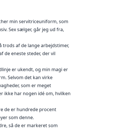
de min stemme fast, men da han
periøst, og jeg sænker
Han bemærker ikke, at jeg kigger
tcher min servitriceuniform, som
ræmmer mig, selvom han helt klart
siv. Sex sælger, går jeg ud fra,
d med de to stole, peger han på
å trods af de lange arbejdstimer,
 de eneste steder, der vil
dt på den måde? Hvordan kan
ig selv i armen, og mine øjne
dlinje er ukendt, og min magi er
rm. Selvom det kan virke
 svagheder, som er meget
er ikke har nogen idé om, hvilken
dre de er hundrede procent
byer som denne.
dre, så de er markeret som