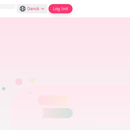
Dansk
Log Ind