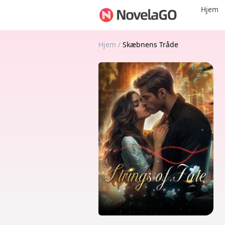
Hjem
Hjem
/
Skæbnens Tråde