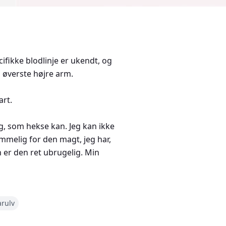
ifikke blodlinje er ukendt, og
 øverste højre arm.
art.
ig, som hekse kan. Jeg kan ikke
emmelig for den magt, jeg har,
n er den ret ubrugelig. Min
ge er en uhøflig, pompøs plage. Han
arulv