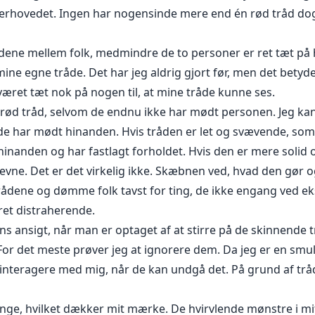
verhovedet. Ingen har nogensinde mere end én rød tråd dog
trådene mellem folk, medmindre de to personer er ret tæt p
mine egne tråde. Det har jeg aldrig gjort før, men det betyd
 været tæt nok på nogen til, at mine tråde kunne ses.
 en rød tråd, selvom de endnu ikke har mødt personen. Jeg ka
de har mødt hinanden. Hvis tråden er let og svævende, som 
hinanden og har fastlagt forholdet. Hvis den er mere solid o
evne. Det er det virkelig ikke. Skæbnen ved, hvad den gør o
rådene og dømme folk tavst for ting, de ikke engang ved eks
ret distraherende.
s ansigt, når man er optaget af at stirre på de skinnende t
For det meste prøver jeg at ignorere dem. Da jeg er en smule
 interagere med mig, når de kan undgå det. På grund af tråd
nge, hvilket dækker mit mærke. De hvirvlende mønstre i mi