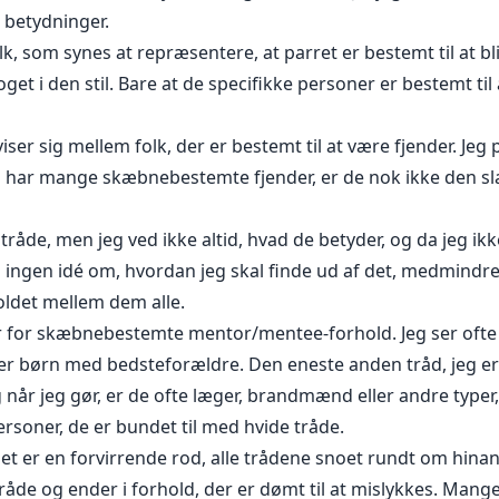
e betydninger.
lk, som synes at repræsentere, at parret er bestemt til at bl
get i den stil. Bare at de specifikke personer er bestemt til a
ser sig mellem folk, der er bestemt til at være fjender. Jeg p
n har mange skæbnebestemte fjender, er de nok ikke den sl
tråde, men jeg ved ikke altid, hvad de betyder, og da jeg ik
ingen idé om, hvordan jeg skal finde ud af det, medmindre 
oldet mellem dem alle.
er for skæbnebestemte mentor/mentee-forhold. Jeg ser of
r børn med bedsteforældre. Den eneste anden tråd, jeg er re
 når jeg gør, er de ofte læger, brandmænd eller andre typer,
ersoner, de er bundet til med hvide tråde.
det er en forvirrende rod, alle trådene snoet rundt om hin
råde og ender i forhold, der er dømt til at mislykkes. Mang