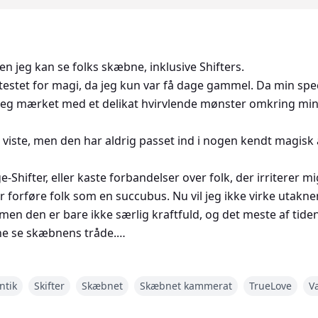
men jeg kan se folks skæbne, inklusive Shifters.
testet for magi, da jeg kun var få dage gammel. Da min spec
v jeg mærket med et delikat hvirvlende mønster omkring min
viste, men den har aldrig passet ind i nogen kendt magisk 
-Shifter, eller kaste forbandelser over folk, der irriterer m
ler forføre folk som en succubus. Nu vil jeg ikke virke utakn
, men den er bare ikke særlig kraftfuld, og det meste af tide
ne se skæbnens tråde.
nok for mig, og det, der aldrig faldt mig ind, er, at min ma
ntik
Skifter
Skæbnet
Skæbnet kammerat
TrueLove
V
r.