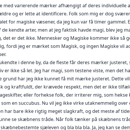
me med varierende mærker afhængigt af deres individuelle
ldre og er lette at identificere. Folk som mig er dog sværer
talet for magiske væsener, da jeg kun var få timer gammel. 
af de kendte arter, men at jeg faktisk havde magi, blev jeg
g, det er det ikke. Mennesker og Magiske kommer ikke så 
g, fordi jeg er mærket som Magisk, og ingen Magiske vil acc
er.
kendte i denne by, da de fleste får deres mærker justeret, s
 liv er ikke så let. Jeg har magi, som testene viste, men det
 grund har jeg ikke kunnet få mit mærke justeret. Dette vi
 og kraftfuldt, der krævede respekt, men det er ikke tilfæl
geskifter, eller forhekse folk, der irriterer mig, som hekse k
k som en succubus. Nu vil jeg ikke virke utaknemmelig over de
en har bare ikke rigtig meget slagkraft, og det meste af tide
kunne se skæbnens tråde. Når folk tænker på skæbnens tråd
s skæbnebestemte sjæleven og bla bla bla. Ja, jeg kan se de