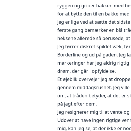
ryggen og griber bakken med beski
for at bytte den til en bakke med 
Jeg er lige ved at sætte det sidst
første gang bemærker en blå tråd, 
heksene allerede så berusede, at
Jeg tørrer diskret spildet væk, f
Borderline og ud på gaden. Jeg l
markeringer har jeg aldrig rigtig
drøm, der går i opfyldelse.
Et øjeblik overvejer jeg at droppe
gennem middagsrushet. Jeg ville m
om, at tråden betyder, at det er 
på jagt efter dem.
Jeg resignerer mig til at vente og
Udover at have ingen rigtige venner
mig, kan jeg se, at der ikke er n