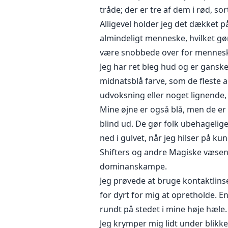
tråde; der er tre af dem i rød, sor
Alligevel holder jeg det dækket p
almindeligt menneske, hvilket gø
være snobbede over for mennesk
Jeg har ret bleg hud og er ganske 
midnatsblå farve, som de fleste a
udvoksning eller noget lignende,
Mine øjne er også blå, men de er så
blind ud. De gør folk ubehagelige,
ned i gulvet, når jeg hilser på 
Shifters og andre Magiske væsen
dominanskampe.
Jeg prøvede at bruge kontaktlins
for dyrt for mig at opretholde. En
rundt på stedet i mine høje hæle
Jeg krymper mig lidt under blikke