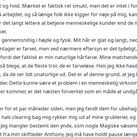
t og hvid. Mærket er faktisk ret smukt, men det er intet i forh
å arbejdet, og så længe folk ikke kigger for nøje på mig, ka
r det langt lettere at betjene menneskelige kunder end de m
er.
gennemsnitlig i højde og fysik. Mit hår er glat og langt, ne
ntager er farvet, men ved nærmere eftersyn er det tydeligt,
 fordi det faktisk er min naturlige hårfarve. Mine matchend
 blege, at de fleste tror, de er farveløse. Hvis jeg ikke havde 
 da de ser lidt unaturlige ud. Det er af denne grund, at jeg
kunder. Dette kunne være et problem i en menneskelig virkso
er kommer, er det næsten forventet som en måde at undgå 
er for et par måneder siden, men jeg fandt dem for ubehage
 hals clearing bag mig rykker mig ud af mine grublerier, og 
. Jeg mangler bestemt den ynde, som nogle Magiske væsener
t fra min skiftleder Anthony. Jeg må have holdt pause længe