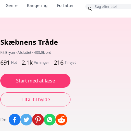
Bonus
Genre
Rangering
Forfatter
Skæbnens Tråde
Kit Bryan
·
Afsluttet
·
433.0k ord
691
2.1k
216
Hot
Visninger
Tilføjet
Start med at læse
Tilføj til hylde
Del
: