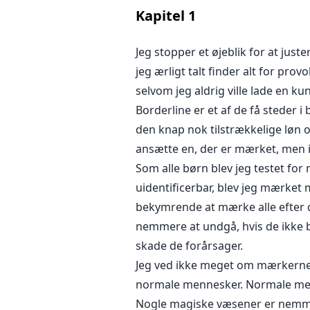
"Hvad laver du? Det her er mit hj
Kapitel
1
vender sig og ser på mig med sin
automatisk mine øjne til gulvet, s
Jeg stopper et øjeblik for at jus
op, fordi han allerede har set væ
jeg ærligt talt finder alt for pro
gør det. Han kigger rundt og efter
selvom jeg aldrig ville lade en k
det.
Borderline er et af de få steder 
den knap nok tilstrækkelige løn o
"Sæt dig," beordrer han. Jeg st
ansætte en, der er mærket, men
nogen så irriterende overhovedet
Som alle børn blev jeg testet for
bliver lidt våde af smerten.
uidentificerbar, blev jeg mærket
bekymrende at mærke alle efter d
nemmere at undgå, hvis de ikke b
skade de forårsager.
Jeg ved ikke meget om mærkerne s
normale mennesker. Normale men
Nogle magiske væsener er nemme a