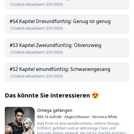
Zuletzt aktualisiert
:
3/31/2026
#
54
Kapitel Dreiundfünfzig: Genug ist genug
Zuletzt aktualisiert
:
3/31/2026
#
53
Kapitel Zweiundfünfzig: Olivenzweig
Zuletzt aktualisiert
:
3/31/2026
#
52
Kapitel einundfünfzig: Schwanengesang
Zuletzt aktualisiert
:
3/31/2026
Das könnte Sie interessieren
😍
Omega gefangen
884.1k
Aufrufe
·
Abgeschlossen
·
Veronica White
Ayla Frost ist eine wunderschöne, seltene Omega.
Entführt, gefoltert und an abtrünnige Clans und
korrupte Alphas verkauft, die mit ihr machen konnten,