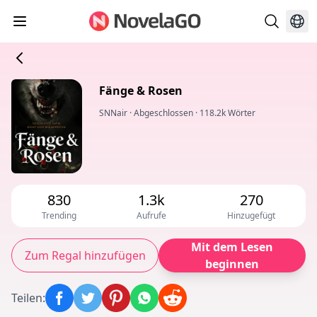
Fänge & Rosen
SNNair
·
Abgeschlossen
·
118.2k Wörter
830
1.3k
270
Trending
Aufrufe
Hinzugefügt
Mit dem Lesen
Zum Regal hinzufügen
beginnen
Teilen
: