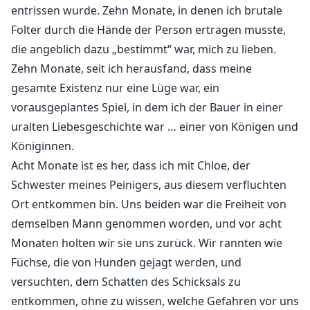
Ihre Seele sehnt sich immer noch nach Rache, aber
entrissen wurde. Zehn Monate, in denen ich brutale
jetzt hat sie eine neue Familie zu beschützen. Wird sie
Folter durch die Hände der Person ertragen musste,
sie im Stich lassen, um ihrem egoistischen Verlangen
die angeblich dazu „bestimmt“ war, mich zu lieben.
nachzugeben und in den Sturm zu stürzen?
Zehn Monate, seit ich herausfand, dass meine
gesamte Existenz nur eine Lüge war, ein
Doch alle Märchen haben ihre eigene Wendung... was
vorausgeplantes Spiel, in dem ich der Bauer in einer
sie nicht weiß, ist, dass der Sturm bereits auf sie
uralten Liebesgeschichte war … einer von Königen und
zurollt, mit neuen Feinden, denen sie sich nie zu stellen
Königinnen.
geglaubt hätte.
Acht Monate ist es her, dass ich mit Chloe, der
Schwester meines Peinigers, aus diesem verfluchten
TÄGLICHE UPDATES! EXKLUSIVE KAPITEL!
Ort entkommen bin. Uns beiden war die Freiheit von
demselben Mann genommen worden, und vor acht
Wunderschönes Cover von @-wanderes
Monaten holten wir sie uns zurück. Wir rannten wie
Füchse, die von Hunden gejagt werden, und
versuchten, dem Schatten des Schicksals zu
entkommen, ohne zu wissen, welche Gefahren vor uns