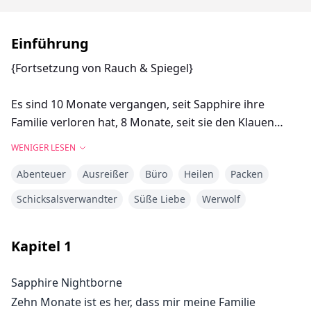
Einführung
{Fortsetzung von Rauch & Spiegel}
Es sind 10 Monate vergangen, seit Sapphire ihre
Familie verloren hat, 8 Monate, seit sie den Klauen
eines Monsters entkommen ist.
WENIGER LESEN
Abenteuer
Ausreißer
Büro
Heilen
Packen
Vielleicht ist sie entkommen, aber sie ist immer noch
eine Gefangene. Sie hat immer noch eine Rolle in einer
Schicksalsverwandter
Süße Liebe
Werwolf
alten Geschichte von Liebe, Krieg und Verrat zu
spielen. Ihre Bande zu Damien mögen durchtrennt
Kapitel
1
sein, aber es gibt stärkere Verbindungen, die unter
der Oberfläche liegen, solche, die sie vielleicht niemals
Sapphire Nightborne
brechen kann.
Zehn Monate ist es her, dass mir meine Familie