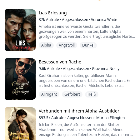
Lias Erlösung
37k
Aufrufe
·
Abgeschlossen
·
Veronica White
Amelia ist eine verwaiste Gestaltwandlerin, die
gezwungen war, von einem harten, kalten Alpha
großgezogen zu werden. Sie erträgt unsägliche Härten
und Missbrauch und bleibt als Erwachsene im Rudel
Alpha
Angstvoll
Dunkel
gefangen, auf Gnade des Alphas angewiesen. Eine
Nacht ändert alles, als ein anderer Alpha aus einem
benachbarten Rudel zu Besuch kommt und sich als ihr
vorbestimmter Gefährte offenbart. Die Hitze ist
Besessen von Rache
augenblicklich, als die Bindung zwischen den beiden
9.6k
Aufrufe
·
Abgeschlossen
·
Giovanna Noely
entsteht. Amelia schöpft endlich Hoffnung, dass sie ein
Kael Graham ist ein kalter, gefühlloser Mann,
normales, sicheres Leben führen kann, als ihr
angetrieben von einem unerbittlichen Rachedurst. Er
vorbestimmter Gefährte sie von ihrem grausamen
ist fest entschlossen, Rachel Mitchells Leben zu
Alpha weg und zu ihrem zukünftigen Rudel bringt, wo
zerstören, und würde alles tun, um sein Ziel zu
sie deren Luna werden soll. Aber nicht alles ist, wie es
Arrogant
Gefoltert
Heiß
erreichen. Zu diesem Zweck lockt Kael Rachel in eine
scheint. Ist Landon Ironclaw vom Noble Claw Pack die
gefährliche Falle, doch ironischerweise ist es Rachels
Antwort auf ihre Gebete oder wird ihr Leben eine
Schwester Sarah, die die Konsequenzen tragen muss.
weitere unglaubliche Wendung nehmen, mit der sie
Wer wird nun aus diesem Spiel aus Rache und
Verbunden mit ihrem Alpha-Ausbilder
fertig werden muss? Um zu überwinden. Um erlöst zu
Vergnügen als Sieger hervorgehen?
werden?
893.5k
Aufrufe
·
Abgeschlossen
·
Marina Ellington
Ich bin Eileen, die Außenseiterin an der Shifter-
Begleite mich in dieser düsteren Liebesgeschichte über
Akademie – nur weil ich keinen Wolf habe. Meine
vorbestimmte Gefährten mit Wolfsgestaltwandlern. Es
einzige Rettung ist ein Talent zum Heilen, das mir einen
wird viele versteckte Wendungen und Drama mit jeder
Platz in der Heilerdivision verschafft hat. Dann, eines