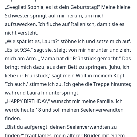
meine Partnerin und zukünftige Luna ab," sagt er,
„Svegliati Sophia, es ist dein Geburtstag!“ Meine kleine
jedes Wort durchbohrt mein Herz.
Schwester springt auf mir herum, um mich
aufzuwecken. Ich fluche auf Italienisch, damit sie es
nicht versteht.
„Wie spät ist es, Laura?“ stöhne ich und setze mich auf.
„Es ist 9:34,“ sagt sie, steigt von mir herunter und zieht
mich am Arm. „Mama hat dir Frühstück gemacht.“ Das
bringt mich dazu, aus dem Bett zu springen. 'Juhu, ich
liebe ihr Frühstück,' sagt mein Wolf in meinem Kopf.
'Ich auch,' stimme ich zu. Ich gehe die Treppe hinunter,
während Laura hinunterspringt.
„HAPPY BIRTHDAY,“ wünscht mir meine Familie. Ich
werde heute 18 und soll meinen Seelenverwandten
finden.
„Bist du aufgeregt, deinen Seelenverwandten zu
finden?“ fragt James, mein älterer Bruder, mit einem