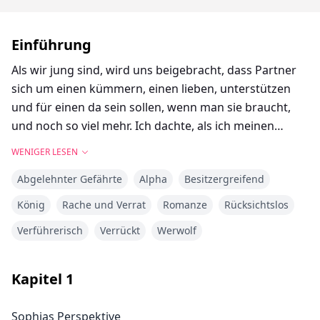
Einführung
Als wir jung sind, wird uns beigebracht, dass Partner
sich um einen kümmern, einen lieben, unterstützen
und für einen da sein sollen, wenn man sie braucht,
und noch so viel mehr. Ich dachte, als ich meinen
Partner finden würde, dass er mich als die Seine
WENIGER LESEN
haben wollen würde. Aber alles, was ich über Partner
Abgelehnter Gefährte
Alpha
Besitzergreifend
gelernt hatte, wurde über Bord geworfen, als ich
meinen traf.
König
Rache und Verrat
Romanze
Rücksichtslos
Verführerisch
Verrückt
Werwolf
"Du bist nicht geeignet, meine zukünftige Luna zu
sein," knurrte er mich an. Ich zucke zurück gegen die
Wand und versuche, die Tränen zurückzuhalten.
Kapitel
1
"Ich, Terry Moore, lehne dich, Sophia Moretti, als
Sophias Perspektive