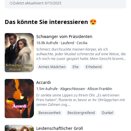
Zuletzt aktualisiert
:
6/15/2025
Das könnte Sie interessieren
😍
Schwanger vom Präsidenten
16.9k
Aufrufe
·
Laufend
·
Cecilia
Schmerz durchzuckte meinen Körper, als ich
aufwachte. Jeder Muskel schmerzte auf eine Weise, die
ich noch nie zuvor gespürt hatte. Mein Gesicht brannte,
als die Erinnerungen zurückströmten: sein Körper, der
Armes Mädchen
Ehe
Erhebend
sich an meinen presste, seine tiefe Stimme, die befahl:
„Präge dir diesen Namen in deine Seele ein. Von dieser
Nacht an gehörst du mir – ein Leben lang, für die
Ewigkeit.“ Aber jetzt? Er war fort. Nur eine Karte hatte
Accardi
er zurückgelassen, als wäre ich irgendein
1.5m
Aufrufe
·
Abgeschlossen
·
Allison Franklin
Geschäftsvorfall. Meine Finger zitterten, als ich das
Er senkte seine Lippen zu ihrem Ohr. „Es wird einen
Papier zerknüllte und in den Müll warf. „Dein Geld
Preis haben“, flüsterte er, bevor er ihr Ohrläppchen mit
nehme ich, Barrett Thompson“, flüsterte ich bitter.
seinen Zähnen zog.
„Aber dich brauche ich nicht.“
Ihre Knie zitterten, und wenn er nicht seinen Griff an
Besessenheit
Besitzergreifend
Dunkel
ihrer Hüfte gehabt hätte, wäre sie gefallen. Er schob
Sera Ginger wurde von ihrem eigenen Vater unter
sein Knie zwischen ihre Schenkel als zusätzliche Stütze,
Drogen gesetzt und an einen dreiundsiebzigjährigen
falls er seine Hände woanders brauchen würde.
Mann verkauft – bis Barrett Thompson, der
„Was willst du?“ fragte sie.
Leidenschaftlicher Groll
Präsidentensohn und milliardenschwere CEO,