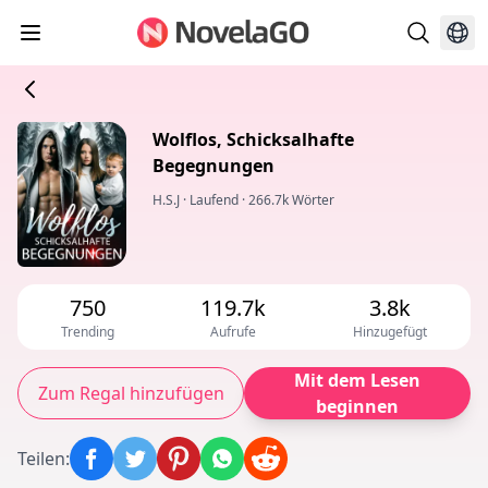
Wolflos, Schicksalhafte
Begegnungen
H.S.J
·
Laufend
·
266.7k Wörter
750
119.7k
3.8k
Trending
Aufrufe
Hinzugefügt
Mit dem Lesen
Zum Regal hinzufügen
beginnen
Teilen
: