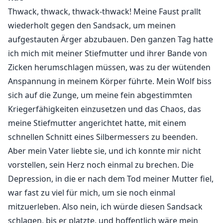
ihre engste Freundin, und ein schicksalhafter One-
Thwack, thwack, thwack-thwack! Meine Faust prallt
Night-Stand verändert ihren Weg. Sie wurde von ihrem
wiederholt gegen den Sandsack, um meinen
eigenen Vater aus dem Rudel verbannt. Sechs Jahre
aufgestauten Ärger abzubauen. Den ganzen Tag hatte
später, als die Angriffe der Streuner zunehmen, wird
ich mich mit meiner Stiefmutter und ihrer Bande von
Rue in ihre stürmische Welt zurückgerufen, nun
Zicken herumschlagen müssen, was zu der wütenden
begleitet von einem niedlichen kleinen Jungen.
Anspannung in meinem Körper führte. Mein Wolf biss
sich auf die Zunge, um meine fein abgestimmten
Mitten in diesem Chaos wird Travis, der
Kriegerfähigkeiten einzusetzen und das Chaos, das
furchterregende Erbe des mächtigsten Rudels
meine Stiefmutter angerichtet hatte, mit einem
Nordamerikas, damit beauftragt, Krieger auszubilden,
um der Bedrohung durch die Streuner
schnellen Schnitt eines Silbermessers zu beenden.
entgegenzuwirken. Als sich ihre Wege endlich
Aber mein Vater liebte sie, und ich konnte mir nicht
kreuzen, ist Travis schockiert zu erfahren, dass Rue,
vorstellen, sein Herz noch einmal zu brechen. Die
die ihm versprochen war, bereits Mutter ist.
Depression, in die er nach dem Tod meiner Mutter fiel,
war fast zu viel für mich, um sie noch einmal
Geplagt von einer vergangenen Liebe, kämpft Travis
mitzuerleben. Also nein, ich würde diesen Sandsack
mit widersprüchlichen Gefühlen, während er seine
schlagen, bis er platzte, und hoffentlich wäre mein