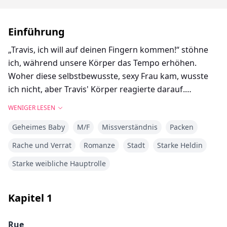
Einführung
„Travis, ich will auf deinen Fingern kommen!“ stöhne
ich, während unsere Körper das Tempo erhöhen.
Woher diese selbstbewusste, sexy Frau kam, wusste
ich nicht, aber Travis' Körper reagierte darauf.
„Verdammt ja, das willst du.“ Travis stöhnt in mein Ohr,
WENIGER LESEN
während er den Druck auf meine Klitoris mit seinem
Geheimes Baby
M/F
Missverständnis
Packen
Daumen erhöht, einen dritten Finger hinzufügt und
mich über den Rand treibt. Ich explodiere auf seiner
Rache und Verrat
Romanze
Stadt
Starke Heldin
Hand, keuche seinen Namen, während er mich
Starke weibliche Hauptrolle
weiterhin durch meinen Orgasmus fickt.
Kapitel
1
Rue, einst die furchtloseste Kriegerin des Blood Red
Rudels, erleidet einen herzzerreißenden Verrat durch
Rue