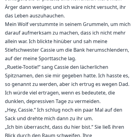
wachsende Verbindung zu der widerstandsfähigen
Ärger dann weniger, und ich wäre nicht versucht, ihr
und unabhängigen Rue navigiert. Wird Rue ihre
das Leben auszuhauchen.
Vergangenheit überwinden, um eine neue Zukunft zu
Mein Wolf verstummte in seinem Grummeln, um mich
umarmen? Welche Entscheidungen werden sie in einer
darauf aufmerksam zu machen, dass ich nicht mehr
Werwolfwelt treffen, in der Leidenschaft und Pflicht in
allein war. Ich blickte hinüber und sah meine
einem Strudel des Schicksals aufeinanderprallen?
Stiefschwester Cassie um die Bank herumschlendern,
auf der meine Sporttasche lag.
„Ruetie-Tootie!“ sang Cassie den lächerlichen
Spitznamen, den sie mir gegeben hatte. Ich hasste es,
so genannt zu werden, aber ich ertrug es wegen Dad.
Ich würde viel ertragen, wenn es bedeutete, die
dunklen, depressiven Tage zu vermeiden.
„Hey, Cassie.“ Ich schlug noch ein paar Mal auf den
Sack und drehte mich dann zu ihr um.
„Ich bin überrascht, dass du hier bist.“ Sie ließ ihren
Blick durch den Raum schweifen. Ihre