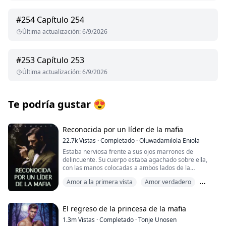
#
254
Capítulo 254
Última actualización
:
6/9/2026
#
253
Capítulo 253
Última actualización
:
6/9/2026
Te podría gustar
😍
Reconocida por un líder de la mafia
22.7k
Vistas
·
Completado
·
Oluwadamilola Eniola
Estaba nerviosa frente a sus ojos marrones de
delincuente. Su cuerpo estaba agachado sobre ella,
con las manos colocadas a ambos lados de la
barandilla, sin que ella pudiera moverse, ya que sus
Amor a la primera vista
Amor verdadero
ojos se clavaban en los suyos. Cuanto más se
acercaba, más se agitaba violentamente su corazón.
Líder de la mafia
Se mordisqueó el labio inferior, no importa cuánto
intentara evitarlo, él siempre regresaba.
El regreso de la princesa de la mafia
«¿Por qué sigues persiguiéndome?» Preguntó en voz
1.3m
Vistas
·
Completado
·
Tonje Unosen
baja, esforzándose por mantener la compostura. Ella