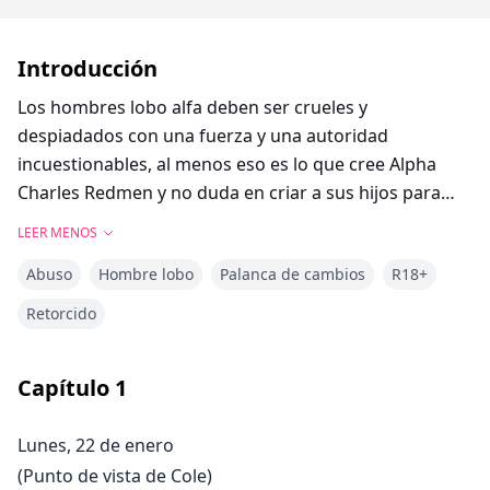
Introducción
Los hombres lobo alfa deben ser crueles y
despiadados con una fuerza y una autoridad
incuestionables, al menos eso es lo que cree Alpha
Charles Redmen y no duda en criar a sus hijos para
que sean de la misma manera.
LEER MENOS
Alpha Cole Redmen es el más joven de los seis hijos de
Abuso
Hombre lobo
Palanca de cambios
R18+
Alpha Charles y Luna Sara Mae, líderes de la manada
Colmillo Rojo. Nacido prematuramente, Alpha Charles
Retorcido
lo rechazó sin dudarlo por débil e indigno de su propia
vida. Recuerda a diario el odio de su padre hacia él, lo
Capítulo
1
que allana el camino para que el resto de su familia
vuelva a ser lo mismo.
Lunes, 22 de enero
Al llegar a la edad adulta, el odio y los abusos de su
(Punto de vista de Cole)
padre hacia él se han extendido al resto de la manada,