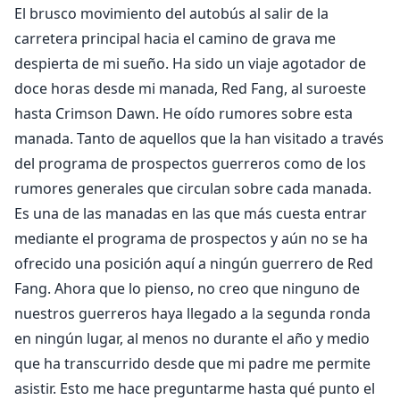
lo que lo convierte en el chivo expiatorio de quienes
El brusco movimiento del autobús al salir de la
tienen la sádica necesidad de verlo sufrir. El resto
carretera principal hacia el camino de grava me
simplemente tiene demasiado miedo como para
despierta de mi sueño. Ha sido un viaje agotador de
mirarlo, lo que lo deja poco en el camino de sus
doce horas desde mi manada, Red Fang, al suroeste
amigos o familiares.
hasta Crimson Dawn. He oído rumores sobre esta
Alpha Demetri Black es el líder de una manada de
manada. Tanto de aquellos que la han visitado a través
santuarios conocida como Crimson Dawn. Hace años
del programa de prospectos guerreros como de los
que un lobo no consigue encontrar su manada gracias
rumores generales que circulan sobre cada manada.
al programa Warrior's Prospect, pero eso no significa
Es una de las manadas en las que más cuesta entrar
que no esté buscando señales reveladoras de que un
mediante el programa de prospectos y aún no se ha
lobo necesita ayuda.
ofrecido una posición aquí a ningún guerrero de Red
Desnutrido y herido a su llegada, la actitud ansiosa y
Fang. Ahora que lo pienso, no creo que ninguno de
excesivamente sumisa de Cole lo lleva a la misma
nuestros guerreros haya llegado a la segunda ronda
situación que está desesperado por evitar, en la que
llama la atención de un alfa desconocido.
en ningún lugar, al menos no durante el año y medio
Sin embargo, entre la oscuridad de una grave
que ha transcurrido desde que mi padre me permite
enfermedad y lesión, se topa con la misma persona
asistir. Esto me hace preguntarme hasta qué punto el