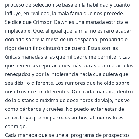
que ha estado buscando desesperadamente desde
proceso de selección se basa en la habilidad y cuánto
que cumplió dieciocho años, su Luna. Su billete de ida
influye, en realidad, la mala fama que nos precede.
para salir del infierno en el que nació.
Se dice que Crimson Dawn es una manada estricta e
¿Encontrará Cole el coraje necesario para dejar su
implacable. Que, al igual que la mía, no es raro acabar
manada de una vez por todas y buscar el amor y la
doblado sobre la mesa de un despacho, probando el
aceptación que nunca ha tenido?
rigor de un fino cinturón de cuero. Estas son las
únicas manadas a las que mi padre me permite ir. Las
**Advertencia sobre el contenido: esta historia
que tienen las reputaciones más duras por matar a los
contiene descripciones de casos de abuso mental,
renegados y por la intolerancia hacia cualquiera que
físico y sexual que pueden despertar la sensibilidad de
sea débil o diferente. Los rumores que he oído sobre
los lectores. Este libro está dirigido únicamente a
lectores adultos. **
nosotros no son diferentes. Que cada manada, dentro
de la distancia máxima de doce horas de viaje, nos ve
como bárbaros y crueles. No puedo evitar estar de
acuerdo ya que mi padre es ambos, al menos lo es
conmigo.
Cada manada que se une al programa de prospectos